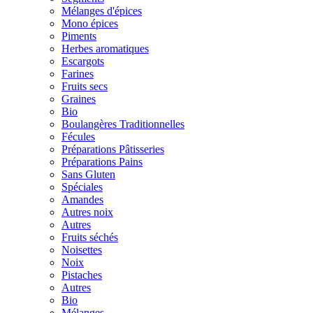
Mélanges d'épices
Mono épices
Piments
Herbes aromatiques
Escargots
Farines
Fruits secs
Graines
Bio
Boulangères Traditionnelles
Fécules
Préparations Pâtisseries
Préparations Pains
Sans Gluten
Spéciales
Amandes
Autres noix
Autres
Fruits séchés
Noisettes
Noix
Pistaches
Autres
Bio
Mélanges