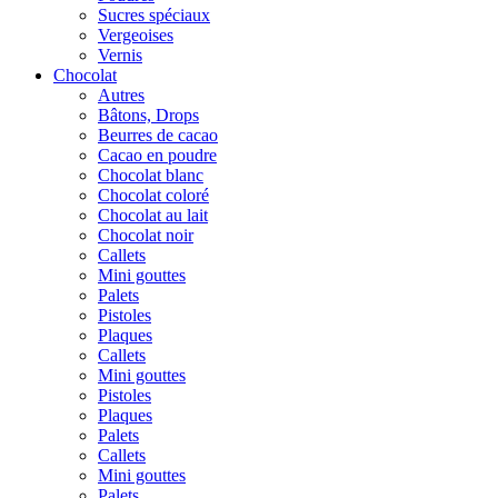
Sucres spéciaux
Vergeoises
Vernis
Chocolat
Autres
Bâtons, Drops
Beurres de cacao
Cacao en poudre
Chocolat blanc
Chocolat coloré
Chocolat au lait
Chocolat noir
Callets
Mini gouttes
Palets
Pistoles
Plaques
Callets
Mini gouttes
Pistoles
Plaques
Palets
Callets
Mini gouttes
Palets