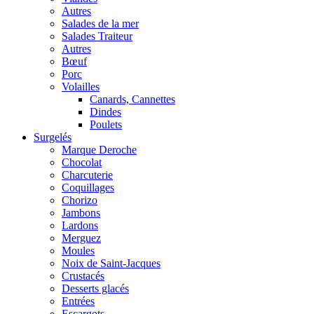
Autres
Salades de la mer
Salades Traiteur
Autres
Bœuf
Porc
Volailles
Canards, Cannettes
Dindes
Poulets
Surgelés
Marque Deroche
Chocolat
Charcuterie
Coquillages
Chorizo
Jambons
Lardons
Merguez
Moules
Noix de Saint-Jacques
Crustacés
Desserts glacés
Entrées
Escargots