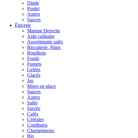
Dinde
Poulet
Autres
Sauces
Épicerie
Marque Deroche
Aide culinaire
Assortiments salés
Biscuiterie, Pains
Bouillons
Fonds
Fumets
Gelées
Glacés
Jus
Mises en place
Sauces
Autres
Salée
Sucrée
Cafés
Céréales
Confitures
Champignons
Bio