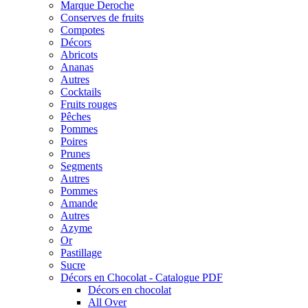
Marque Deroche
Conserves de fruits
Compotes
Décors
Abricots
Ananas
Autres
Cocktails
Fruits rouges
Pêches
Pommes
Poires
Prunes
Segments
Autres
Pommes
Amande
Autres
Azyme
Or
Pastillage
Sucre
Décors en Chocolat - Catalogue PDF
Décors en chocolat
All Over