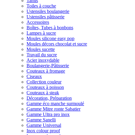
Tamis
Toiles à couche
Ustensiles boulangerie
Ustensiles pâtisserie
Accessoires
Boîtes, Tubes à bonbons
Lampes à sucre
Moules silicone easy pop
Moules décors chocolat et sucre
Moules sucette
Travail du sucre
Acier inoxydable
Boulangerie-Pâtisserie
Couteaux à fromage
Ciseaux
Collection couleur
Couteaux à poisson
Couteaux à steak
Décoration, Préparation
Gamme éco manche surmoulé
Gamme Mitre ronte Sabatier
Gamme Ultra pro inox
Gamme Sanelli
Gamme Universal
Inox colour proof