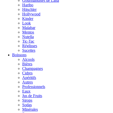
Gourmandises de Lana
Haribo
Hitschler
Hollywood
Kinder
Look
Malabar
Mentos
Nutella
Tic-Tac
Réglisses
Sucettes
Boissons
Alcools
Bières
Champagnes
Cidres
Apéritifs
Autres
Professionnels
Eaux
Jus de Fruits
Sirops
Sodas
Minérales