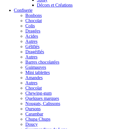
Décors et Créations
Confiserie
Bonbons
Chocolat
Colis
Dragées
Acides
Autres
Gélifiés
Dragéifiés
Autres
Barres chocolatées
Guimauves
Mini tablettes
Amandes
Autres
Chocolat
Chewing-gum
Quelques marques
Nougats, Calissons
Oursons
Carambar
Chupa Chups
Doucy