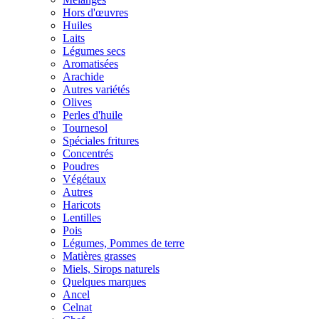
Hors d'œuvres
Huiles
Laits
Légumes secs
Aromatisées
Arachide
Autres variétés
Olives
Perles d'huile
Tournesol
Spéciales fritures
Concentrés
Poudres
Végétaux
Autres
Haricots
Lentilles
Pois
Légumes, Pommes de terre
Matières grasses
Miels, Sirops naturels
Quelques marques
Ancel
Celnat