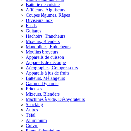
Batterie de cuisine
Affûteurs, Aiguiseurs
Coupes légumes, Râpes
Diviseurs inox
Fusils
Guitares
Hachoirs, Trancheurs
Mixeurs, Blenders
Mandolines, Éplucheurs
Moulins broyeurs
Appareils de cuisson
Appareils de découpe
Aérographes, Compresseurs
Appareils à jus de fruits
Batteurs, Mélangeurs
Gamme Dynamic
Friteuses
Mixeurs, Blenders
Machines à vide, Déshydrateurs
Snacking
Autres
Téfal
Aluminium
Cuivre
Fonte d'aluminium