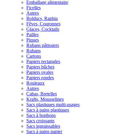
Emballage alimentaire
Ficelles
Autres
Bolducs, Raphia
Fêves, Couronnes
Glaces, Cocktails
Pailles
Piques
Rubans pâtissiers
Rubans
Cartons
Papiers rectangles
Papiers bûches
Papiers ovales
Papiers rondes
Rouleaux
Autres
Cabas, Bretelles
Krafts, Mousselines
Sacs plastiques multi-usages
Sacs à pains plastiques
Sacs à bonbons
Sacs croissants
Sacs ingraissables
Sacs à pains papier