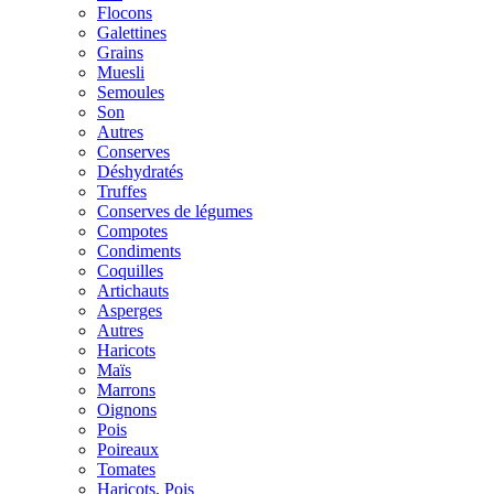
Flocons
Galettines
Grains
Muesli
Semoules
Son
Autres
Conserves
Déshydratés
Truffes
Conserves de légumes
Compotes
Condiments
Coquilles
Artichauts
Asperges
Autres
Haricots
Maïs
Marrons
Oignons
Pois
Poireaux
Tomates
Haricots, Pois