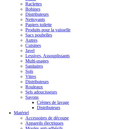
Raclettes
Bobines
Distributeurs
Nettoyants
Papiers toilette
Produits pour la vaisselle
Sacs poubelles
Autres
Cuisines
Javel
Lessives, Assouplissants
Multi-usages
Sanitaires
Sols
Vitres
Distributeurs
Rouleaux
Sels adoucisseurs
Savons
Crèmes de lavage
Distributeurs
Matériel
Accessoires de découpe
Appareils électriques
Moules anti-adhésifs