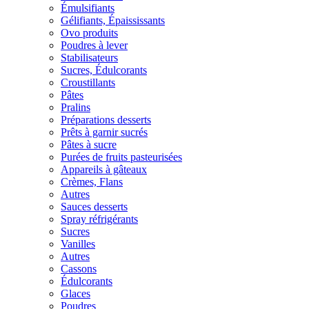
Émulsifiants
Gélifiants, Épaississants
Ovo produits
Poudres à lever
Stabilisateurs
Sucres, Édulcorants
Croustillants
Pâtes
Pralins
Préparations desserts
Prêts à garnir sucrés
Pâtes à sucre
Purées de fruits pasteurisées
Appareils à gâteaux
Crèmes, Flans
Autres
Sauces desserts
Spray réfrigérants
Sucres
Vanilles
Autres
Cassons
Édulcorants
Glaces
Poudres