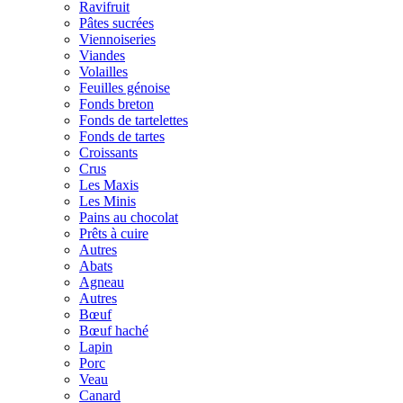
Ravifruit
Pâtes sucrées
Viennoiseries
Viandes
Volailles
Feuilles génoise
Fonds breton
Fonds de tartelettes
Fonds de tartes
Croissants
Crus
Les Maxis
Les Minis
Pains au chocolat
Prêts à cuire
Autres
Abats
Agneau
Autres
Bœuf
Bœuf haché
Lapin
Porc
Veau
Canard