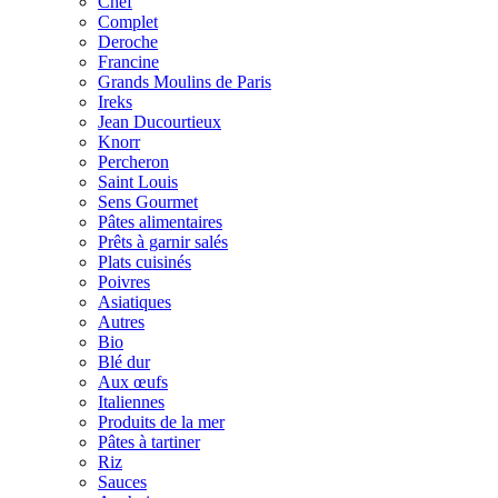
Chef
Complet
Deroche
Francine
Grands Moulins de Paris
Ireks
Jean Ducourtieux
Knorr
Percheron
Saint Louis
Sens Gourmet
Pâtes alimentaires
Prêts à garnir salés
Plats cuisinés
Poivres
Asiatiques
Autres
Bio
Blé dur
Aux œufs
Italiennes
Produits de la mer
Pâtes à tartiner
Riz
Sauces