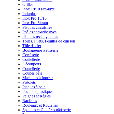
Grilles
Inox 18/10 Pro-luxe
Induplus
Inox Pro 18/10
Inox Pro Sitram
Plaques circulaires
Poêles anti-adhésives
Plaques rectangulaires
Toiles, Filets, Feuilles de cuisson
Tôle d'acier
Boulangerie-Pâtisserie
Confiserie
Coutellerie
Découpoirs
Coutellerie
Coupes pâte
Machines à fourrer
Pistolets
Plaques à pain
Pochoirs plastiques
Peignes et Règles
Raclettes
Rouleaux et Roulettes
Spatules et Cuillères pâtisserie