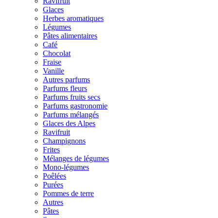
Ravifruit
Glaces
Herbes aromatiques
Légumes
Pâtes alimentaires
Café
Chocolat
Fraise
Vanille
Autres parfums
Parfums fleurs
Parfums fruits secs
Parfums gastronomie
Parfums mélangés
Glaces des Alpes
Ravifruit
Champignons
Frites
Mélanges de légumes
Mono-légumes
Poêlées
Purées
Pommes de terre
Autres
Pâtes