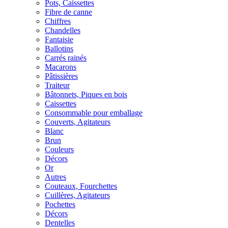
Pots, Caissettes
Fibre de canne
Chiffres
Chandelles
Fantaisie
Ballotins
Carrés rainés
Macarons
Pâtissières
Traiteur
Bâtonnets, Piques en bois
Caissettes
Consommable pour emballage
Couverts, Agitateurs
Blanc
Brun
Couleurs
Décors
Or
Autres
Couteaux, Fourchettes
Cuillères, Agitateurs
Pochettes
Décors
Dentelles