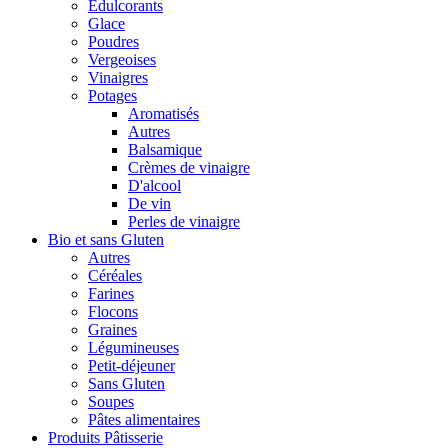
Édulcorants
Glace
Poudres
Vergeoises
Vinaigres
Potages
Aromatisés
Autres
Balsamique
Crèmes de vinaigre
D'alcool
De vin
Perles de vinaigre
Bio et sans Gluten
Autres
Céréales
Farines
Flocons
Graines
Légumineuses
Petit-déjeuner
Sans Gluten
Soupes
Pâtes alimentaires
Produits Pâtisserie