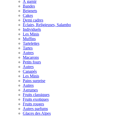
À garnir
Bandes
Beignets
Cakes
Demi cadres
Éclairs, Religieuses, Salambo
Individuels
Les Minis
Muffins
Tartelettes
Tartes
Autres
Macarons
Petits fours
Autres
Canapés
Les Minis
Pains surprise
Autres
Agrumes
Fruits classiques
Fruits exotiques
Fruits rouges
Autres parfums
Glaces des Alpes