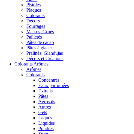
Pistoles
Plaques
Colorants
Décors
Fourrages
Masses, Grués
Pailletés
Pâtes de cacao
Pâtes à glacer
Pralinés, Giandujas
Décors et Créations
Colorants Arômes
Arômes
Colorants
Concentrés
Eaux parfumées
Extraits
Pâtes
Aérosols
Autres
Gels
Laques
Liquides
Poudres
Spray