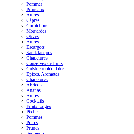
Pommes
Pruneaux
Autres
Câpres
Cornichons
Moutardes
Olives
Autres
Escargots
Saint-Jacques
Chapelures
Conserves de fruits
Cuisine moléculaire
Épices, Aromates
Chapelures
Abricots
Ananas
Autres
Cocktails
Fruits rouges
Pêches
Pommes
Poires
Prunes
Segments