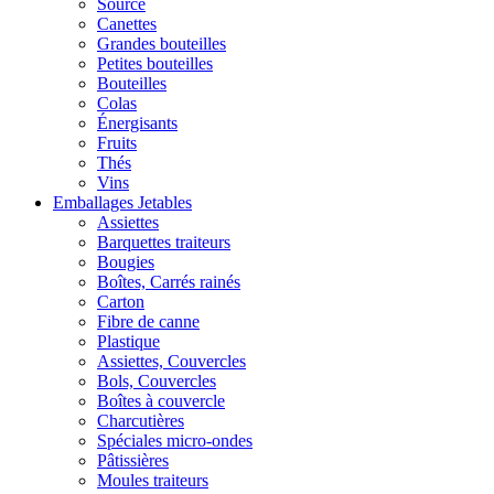
Source
Canettes
Grandes bouteilles
Petites bouteilles
Bouteilles
Colas
Énergisants
Fruits
Thés
Vins
Emballages Jetables
Assiettes
Barquettes traiteurs
Bougies
Boîtes, Carrés rainés
Carton
Fibre de canne
Plastique
Assiettes, Couvercles
Bols, Couvercles
Boîtes à couvercle
Charcutières
Spéciales micro-ondes
Pâtissières
Moules traiteurs