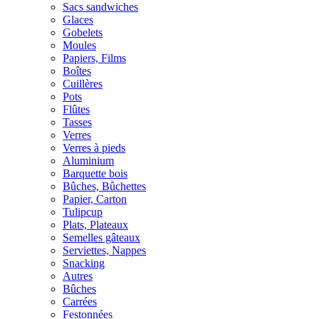
Sacs sandwiches
Glaces
Gobelets
Moules
Papiers, Films
Boîtes
Cuillères
Pots
Flûtes
Tasses
Verres
Verres à pieds
Aluminium
Barquette bois
Bûches, Bûchettes
Papier, Carton
Tulipcup
Plats, Plateaux
Semelles gâteaux
Serviettes, Nappes
Snacking
Autres
Bûches
Carrées
Festonnées