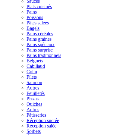
Sauces
Plats cuisinés
Pains
Poissons
Pâtes salées
Bagels
Pains céréales
Pains graines
Pains spéciaux
Pains surprise
Pains traditionnels
Beignets
Cabillaud
Colin
Filets
Saumon
Autres
Feuilletés
Pizzas
Quiches
Autres
Pâtisseries
Réception sucrée
Réception salée
Sorbets