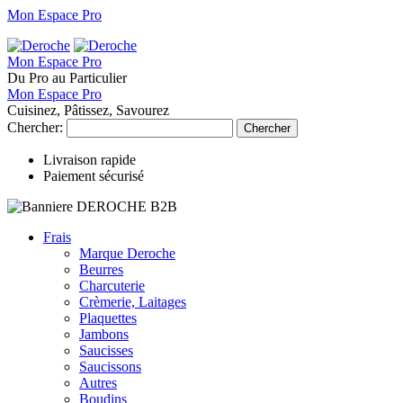
Mon Espace Pro
Mon Espace Pro
Du Pro au Particulier
Mon Espace Pro
Cuisinez, Pâtissez, Savourez
Chercher:
Chercher
Livraison rapide
Paiement sécurisé
Frais
Marque Deroche
Beurres
Charcuterie
Crèmerie, Laitages
Plaquettes
Jambons
Saucisses
Saucissons
Autres
Boudins