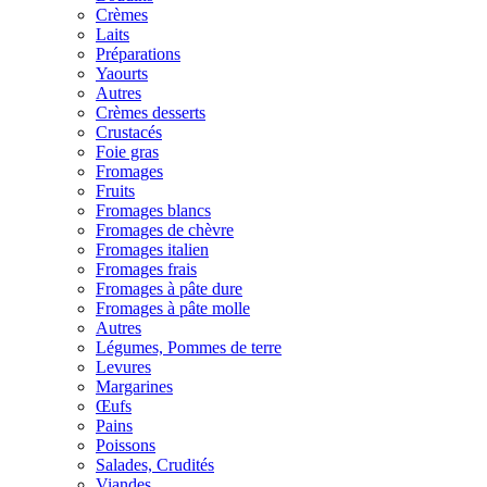
Crèmes
Laits
Préparations
Yaourts
Autres
Crèmes desserts
Crustacés
Foie gras
Fromages
Fruits
Fromages blancs
Fromages de chèvre
Fromages italien
Fromages frais
Fromages à pâte dure
Fromages à pâte molle
Autres
Légumes, Pommes de terre
Levures
Margarines
Œufs
Pains
Poissons
Salades, Crudités
Viandes