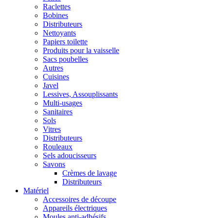
Raclettes
Bobines
Distributeurs
Nettoyants
Papiers toilette
Produits pour la vaisselle
Sacs poubelles
Autres
Cuisines
Javel
Lessives, Assouplissants
Multi-usages
Sanitaires
Sols
Vitres
Distributeurs
Rouleaux
Sels adoucisseurs
Savons
Crèmes de lavage
Distributeurs
Matériel
Accessoires de découpe
Appareils électriques
Moules anti-adhésifs