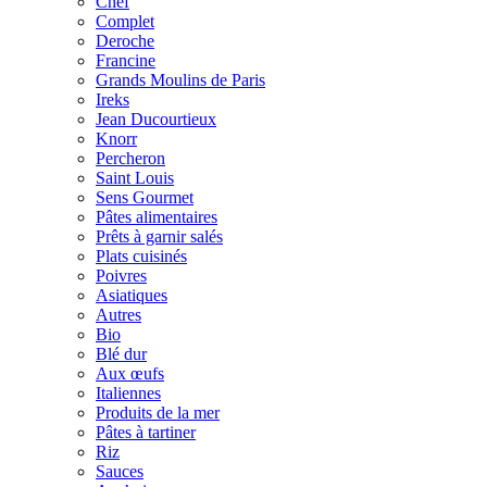
Chef
Complet
Deroche
Francine
Grands Moulins de Paris
Ireks
Jean Ducourtieux
Knorr
Percheron
Saint Louis
Sens Gourmet
Pâtes alimentaires
Prêts à garnir salés
Plats cuisinés
Poivres
Asiatiques
Autres
Bio
Blé dur
Aux œufs
Italiennes
Produits de la mer
Pâtes à tartiner
Riz
Sauces