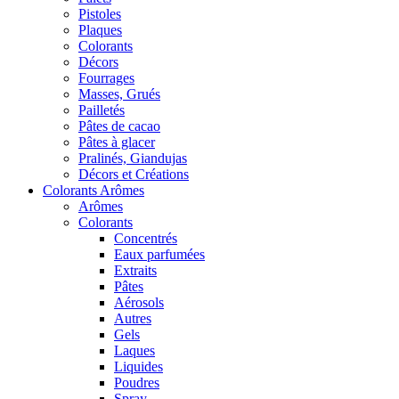
Pistoles
Plaques
Colorants
Décors
Fourrages
Masses, Grués
Pailletés
Pâtes de cacao
Pâtes à glacer
Pralinés, Giandujas
Décors et Créations
Colorants Arômes
Arômes
Colorants
Concentrés
Eaux parfumées
Extraits
Pâtes
Aérosols
Autres
Gels
Laques
Liquides
Poudres
Spray