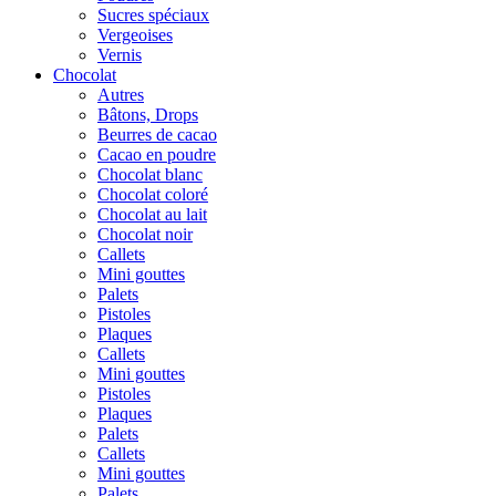
Sucres spéciaux
Vergeoises
Vernis
Chocolat
Autres
Bâtons, Drops
Beurres de cacao
Cacao en poudre
Chocolat blanc
Chocolat coloré
Chocolat au lait
Chocolat noir
Callets
Mini gouttes
Palets
Pistoles
Plaques
Callets
Mini gouttes
Pistoles
Plaques
Palets
Callets
Mini gouttes
Palets