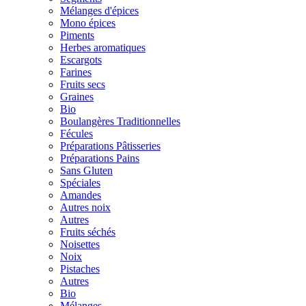
Mélanges d'épices
Mono épices
Piments
Herbes aromatiques
Escargots
Farines
Fruits secs
Graines
Bio
Boulangères Traditionnelles
Fécules
Préparations Pâtisseries
Préparations Pains
Sans Gluten
Spéciales
Amandes
Autres noix
Autres
Fruits séchés
Noisettes
Noix
Pistaches
Autres
Bio
Mélanges