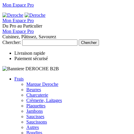
Mon Espace Pro
Mon Espace Pro
Du Pro au Particulier
Mon Espace Pro
Cuisinez, Pâtissez, Savourez
Chercher:
Chercher
Livraison rapide
Paiement sécurisé
Frais
Marque Deroche
Beurres
Charcuterie
Crèmerie, Laitages
Plaquettes
Jambons
Saucisses
Saucissons
Autres
Boudins