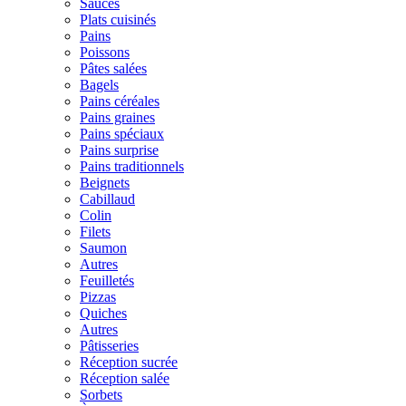
Sauces
Plats cuisinés
Pains
Poissons
Pâtes salées
Bagels
Pains céréales
Pains graines
Pains spéciaux
Pains surprise
Pains traditionnels
Beignets
Cabillaud
Colin
Filets
Saumon
Autres
Feuilletés
Pizzas
Quiches
Autres
Pâtisseries
Réception sucrée
Réception salée
Sorbets