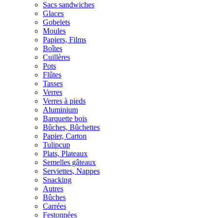
Sacs sandwiches
Glaces
Gobelets
Moules
Papiers, Films
Boîtes
Cuillères
Pots
Flûtes
Tasses
Verres
Verres à pieds
Aluminium
Barquette bois
Bûches, Bûchettes
Papier, Carton
Tulipcup
Plats, Plateaux
Semelles gâteaux
Serviettes, Nappes
Snacking
Autres
Bûches
Carrées
Festonnées