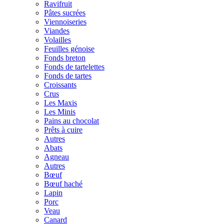
Ravifruit
Pâtes sucrées
Viennoiseries
Viandes
Volailles
Feuilles génoise
Fonds breton
Fonds de tartelettes
Fonds de tartes
Croissants
Crus
Les Maxis
Les Minis
Pains au chocolat
Prêts à cuire
Autres
Abats
Agneau
Autres
Bœuf
Bœuf haché
Lapin
Porc
Veau
Canard