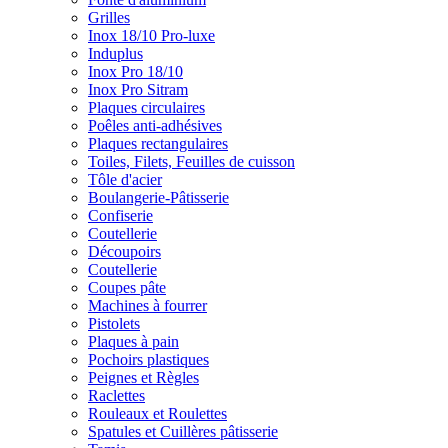
Grilles
Inox 18/10 Pro-luxe
Induplus
Inox Pro 18/10
Inox Pro Sitram
Plaques circulaires
Poêles anti-adhésives
Plaques rectangulaires
Toiles, Filets, Feuilles de cuisson
Tôle d'acier
Boulangerie-Pâtisserie
Confiserie
Coutellerie
Découpoirs
Coutellerie
Coupes pâte
Machines à fourrer
Pistolets
Plaques à pain
Pochoirs plastiques
Peignes et Règles
Raclettes
Rouleaux et Roulettes
Spatules et Cuillères pâtisserie