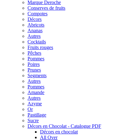
Marque Deroche
Conserves de fruits
Compotes
Décors
Abricots
Ananas
Autres
Cocktails
Fruits rouges
Pêches
Pommes
Poires
Prunes
Segments
Autres
Pommes
Amande
Autres
Azyme
Or
Pastillage
Sucre
Décors en Chocolat - Catalogue PDF
Décors en chocolat
All Over