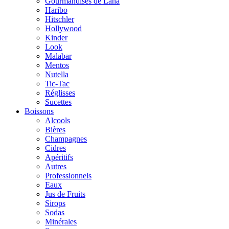
Gourmandises de Lana
Haribo
Hitschler
Hollywood
Kinder
Look
Malabar
Mentos
Nutella
Tic-Tac
Réglisses
Sucettes
Boissons
Alcools
Bières
Champagnes
Cidres
Apéritifs
Autres
Professionnels
Eaux
Jus de Fruits
Sirops
Sodas
Minérales