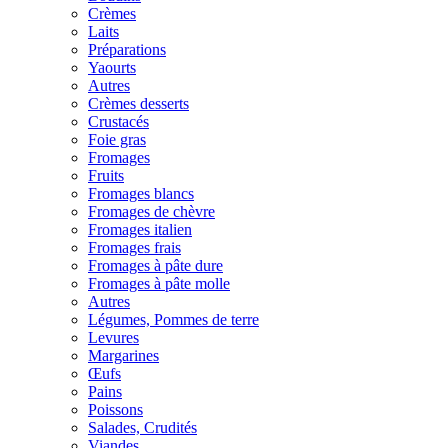
Crèmes
Laits
Préparations
Yaourts
Autres
Crèmes desserts
Crustacés
Foie gras
Fromages
Fruits
Fromages blancs
Fromages de chèvre
Fromages italien
Fromages frais
Fromages à pâte dure
Fromages à pâte molle
Autres
Légumes, Pommes de terre
Levures
Margarines
Œufs
Pains
Poissons
Salades, Crudités
Viandes