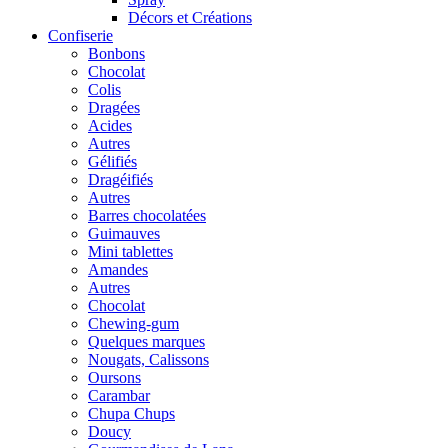
Décors et Créations
Confiserie
Bonbons
Chocolat
Colis
Dragées
Acides
Autres
Gélifiés
Dragéifiés
Autres
Barres chocolatées
Guimauves
Mini tablettes
Amandes
Autres
Chocolat
Chewing-gum
Quelques marques
Nougats, Calissons
Oursons
Carambar
Chupa Chups
Doucy