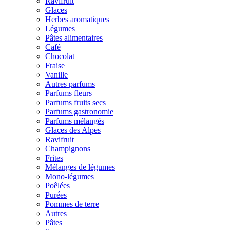
Ravifruit
Glaces
Herbes aromatiques
Légumes
Pâtes alimentaires
Café
Chocolat
Fraise
Vanille
Autres parfums
Parfums fleurs
Parfums fruits secs
Parfums gastronomie
Parfums mélangés
Glaces des Alpes
Ravifruit
Champignons
Frites
Mélanges de légumes
Mono-légumes
Poêlées
Purées
Pommes de terre
Autres
Pâtes