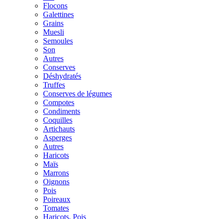
Flocons
Galettines
Grains
Muesli
Semoules
Son
Autres
Conserves
Déshydratés
Truffes
Conserves de légumes
Compotes
Condiments
Coquilles
Artichauts
Asperges
Autres
Haricots
Maïs
Marrons
Oignons
Pois
Poireaux
Tomates
Haricots, Pois