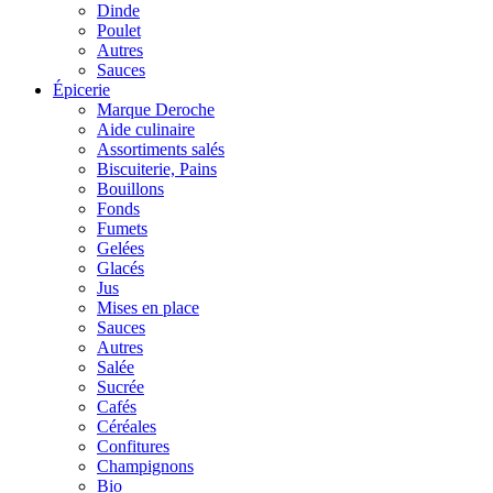
Dinde
Poulet
Autres
Sauces
Épicerie
Marque Deroche
Aide culinaire
Assortiments salés
Biscuiterie, Pains
Bouillons
Fonds
Fumets
Gelées
Glacés
Jus
Mises en place
Sauces
Autres
Salée
Sucrée
Cafés
Céréales
Confitures
Champignons
Bio