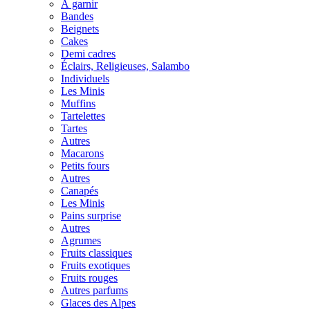
À garnir
Bandes
Beignets
Cakes
Demi cadres
Éclairs, Religieuses, Salambo
Individuels
Les Minis
Muffins
Tartelettes
Tartes
Autres
Macarons
Petits fours
Autres
Canapés
Les Minis
Pains surprise
Autres
Agrumes
Fruits classiques
Fruits exotiques
Fruits rouges
Autres parfums
Glaces des Alpes