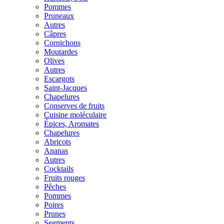
Pommes
Pruneaux
Autres
Câpres
Cornichons
Moutardes
Olives
Autres
Escargots
Saint-Jacques
Chapelures
Conserves de fruits
Cuisine moléculaire
Épices, Aromates
Chapelures
Abricots
Ananas
Autres
Cocktails
Fruits rouges
Pêches
Pommes
Poires
Prunes
Segments