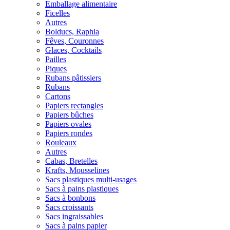
Emballage alimentaire
Ficelles
Autres
Bolducs, Raphia
Fêves, Couronnes
Glaces, Cocktails
Pailles
Piques
Rubans pâtissiers
Rubans
Cartons
Papiers rectangles
Papiers bûches
Papiers ovales
Papiers rondes
Rouleaux
Autres
Cabas, Bretelles
Krafts, Mousselines
Sacs plastiques multi-usages
Sacs à pains plastiques
Sacs à bonbons
Sacs croissants
Sacs ingraissables
Sacs à pains papier