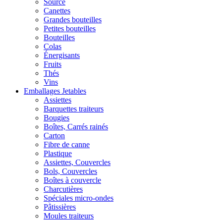
Source
Canettes
Grandes bouteilles
Petites bouteilles
Bouteilles
Colas
Énergisants
Fruits
Thés
Vins
Emballages Jetables
Assiettes
Barquettes traiteurs
Bougies
Boîtes, Carrés rainés
Carton
Fibre de canne
Plastique
Assiettes, Couvercles
Bols, Couvercles
Boîtes à couvercle
Charcutières
Spéciales micro-ondes
Pâtissières
Moules traiteurs