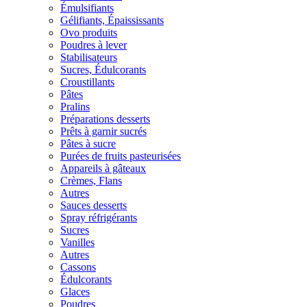
Émulsifiants
Gélifiants, Épaississants
Ovo produits
Poudres à lever
Stabilisateurs
Sucres, Édulcorants
Croustillants
Pâtes
Pralins
Préparations desserts
Prêts à garnir sucrés
Pâtes à sucre
Purées de fruits pasteurisées
Appareils à gâteaux
Crèmes, Flans
Autres
Sauces desserts
Spray réfrigérants
Sucres
Vanilles
Autres
Cassons
Édulcorants
Glaces
Poudres