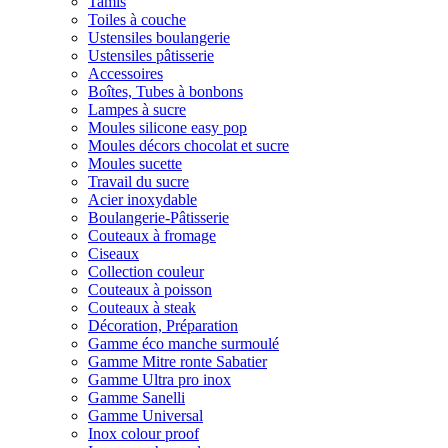
Tamis
Toiles à couche
Ustensiles boulangerie
Ustensiles pâtisserie
Accessoires
Boîtes, Tubes à bonbons
Lampes à sucre
Moules silicone easy pop
Moules décors chocolat et sucre
Moules sucette
Travail du sucre
Acier inoxydable
Boulangerie-Pâtisserie
Couteaux à fromage
Ciseaux
Collection couleur
Couteaux à poisson
Couteaux à steak
Décoration, Préparation
Gamme éco manche surmoulé
Gamme Mitre ronte Sabatier
Gamme Ultra pro inox
Gamme Sanelli
Gamme Universal
Inox colour proof