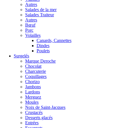
Autres
Salades de la mer
Salades Traiteur
Autres
Bœuf
Porc
Volailles
Canards, Cannettes
Dindes
Poulets
Surgelés
Marque Deroche
Chocolat
Charcuterie
Coquillages
Chorizo
Jambons
Lardons
Merguez
Moules
Noix de Saint-Jacques
Crustacés
Desserts glacés
Entrées
Escargots