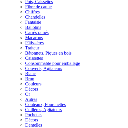
Pots, Caissettes
Fibre de canne
Chiffres
Chandelles
Fantaisie
Ballotins
Carrés rainés
Macarons
Pâtissières
Traiteur
Bâtonnets, Piques en bois
Caissettes
Consommable pour emballage
Couverts, Agitateurs
Blanc
Brun
Couleurs
Décors
Or
Autres
Couteaux, Fourchettes
Cuillères, Agitateurs
Pochettes
Décors
Dentelles