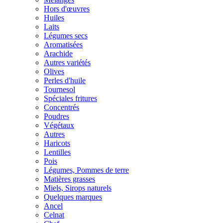
Hors d'œuvres
Huiles
Laits
Légumes secs
Aromatisées
Arachide
Autres variétés
Olives
Perles d'huile
Tournesol
Spéciales fritures
Concentrés
Poudres
Végétaux
Autres
Haricots
Lentilles
Pois
Légumes, Pommes de terre
Matières grasses
Miels, Sirops naturels
Quelques marques
Ancel
Celnat