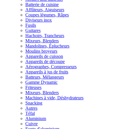
Batterie de cuisine
Affûteurs, Aiguiseurs
Coupes légumes, Râpes
Diviseurs inox
Fusils
Guitares
Hachoirs, Trancheurs
Mixeurs, Blenders
Mandolines, Éplucheurs
Moulins broyeurs
Appareils de cuisson
Appareils de découpe
Aérographes, Compresseurs
Appareils à jus de fruits
Batteurs, Mélangeurs
Gamme Dynamic
Friteuses
Mixeurs, Blenders
Machines à vide, Déshydrateurs
Snacking
Autres
Téfal
Aluminium
Cuivre
Fonte d'aluminium