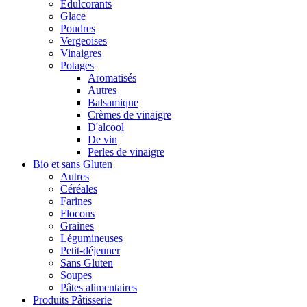
Édulcorants
Glace
Poudres
Vergeoises
Vinaigres
Potages
Aromatisés
Autres
Balsamique
Crèmes de vinaigre
D'alcool
De vin
Perles de vinaigre
Bio et sans Gluten
Autres
Céréales
Farines
Flocons
Graines
Légumineuses
Petit-déjeuner
Sans Gluten
Soupes
Pâtes alimentaires
Produits Pâtisserie