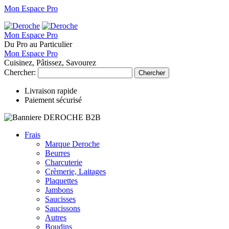
Mon Espace Pro
Mon Espace Pro
Du Pro au Particulier
Mon Espace Pro
Cuisinez, Pâtissez, Savourez
Chercher:
Chercher
Livraison rapide
Paiement sécurisé
Frais
Marque Deroche
Beurres
Charcuterie
Crèmerie, Laitages
Plaquettes
Jambons
Saucisses
Saucissons
Autres
Boudins