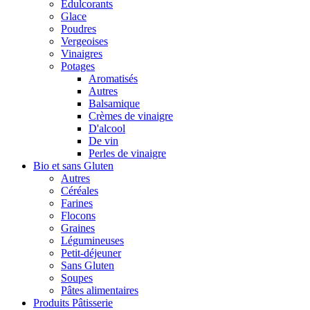
Édulcorants
Glace
Poudres
Vergeoises
Vinaigres
Potages
Aromatisés
Autres
Balsamique
Crèmes de vinaigre
D'alcool
De vin
Perles de vinaigre
Bio et sans Gluten
Autres
Céréales
Farines
Flocons
Graines
Légumineuses
Petit-déjeuner
Sans Gluten
Soupes
Pâtes alimentaires
Produits Pâtisserie