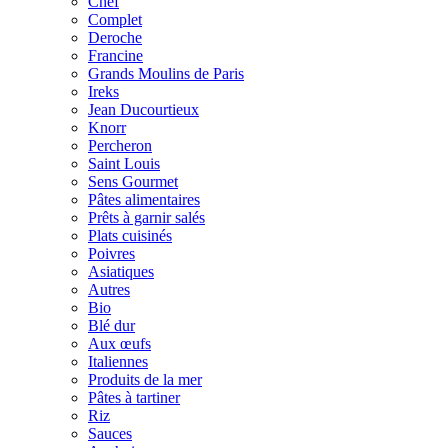
Chef
Complet
Deroche
Francine
Grands Moulins de Paris
Ireks
Jean Ducourtieux
Knorr
Percheron
Saint Louis
Sens Gourmet
Pâtes alimentaires
Prêts à garnir salés
Plats cuisinés
Poivres
Asiatiques
Autres
Bio
Blé dur
Aux œufs
Italiennes
Produits de la mer
Pâtes à tartiner
Riz
Sauces