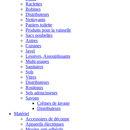
Raclettes
Bobines
Distributeurs
Nettoyants
Papiers toilette
Produits pour la vaisselle
Sacs poubelles
Autres
Cuisines
Javel
Lessives, Assouplissants
Multi-usages
Sanitaires
Sols
Vitres
Distributeurs
Rouleaux
Sels adoucisseurs
Savons
Crèmes de lavage
Distributeurs
Matériel
Accessoires de découpe
Appareils électriques
Moules anti-adhésifs