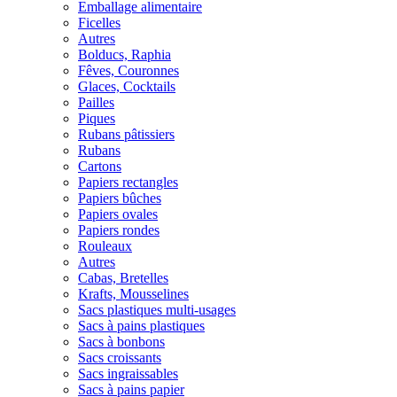
Emballage alimentaire
Ficelles
Autres
Bolducs, Raphia
Fêves, Couronnes
Glaces, Cocktails
Pailles
Piques
Rubans pâtissiers
Rubans
Cartons
Papiers rectangles
Papiers bûches
Papiers ovales
Papiers rondes
Rouleaux
Autres
Cabas, Bretelles
Krafts, Mousselines
Sacs plastiques multi-usages
Sacs à pains plastiques
Sacs à bonbons
Sacs croissants
Sacs ingraissables
Sacs à pains papier