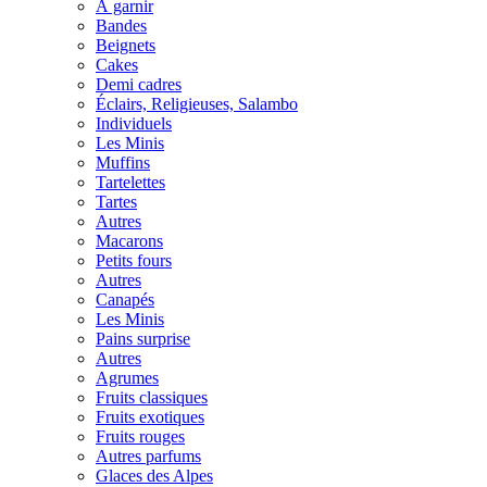
À garnir
Bandes
Beignets
Cakes
Demi cadres
Éclairs, Religieuses, Salambo
Individuels
Les Minis
Muffins
Tartelettes
Tartes
Autres
Macarons
Petits fours
Autres
Canapés
Les Minis
Pains surprise
Autres
Agrumes
Fruits classiques
Fruits exotiques
Fruits rouges
Autres parfums
Glaces des Alpes