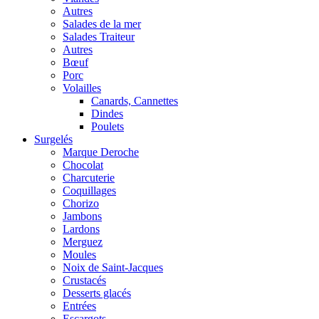
Autres
Salades de la mer
Salades Traiteur
Autres
Bœuf
Porc
Volailles
Canards, Cannettes
Dindes
Poulets
Surgelés
Marque Deroche
Chocolat
Charcuterie
Coquillages
Chorizo
Jambons
Lardons
Merguez
Moules
Noix de Saint-Jacques
Crustacés
Desserts glacés
Entrées
Escargots