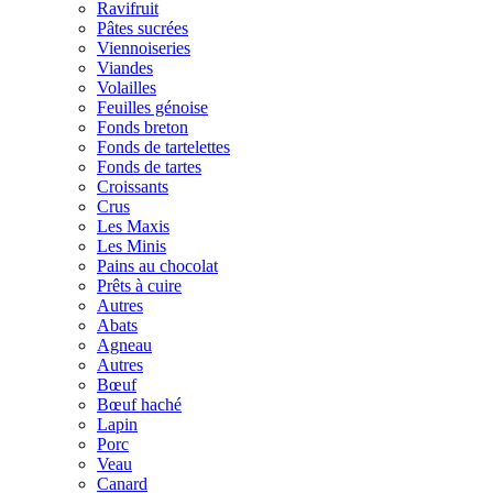
Ravifruit
Pâtes sucrées
Viennoiseries
Viandes
Volailles
Feuilles génoise
Fonds breton
Fonds de tartelettes
Fonds de tartes
Croissants
Crus
Les Maxis
Les Minis
Pains au chocolat
Prêts à cuire
Autres
Abats
Agneau
Autres
Bœuf
Bœuf haché
Lapin
Porc
Veau
Canard