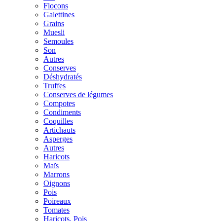
Flocons
Galettines
Grains
Muesli
Semoules
Son
Autres
Conserves
Déshydratés
Truffes
Conserves de légumes
Compotes
Condiments
Coquilles
Artichauts
Asperges
Autres
Haricots
Maïs
Marrons
Oignons
Pois
Poireaux
Tomates
Haricots, Pois