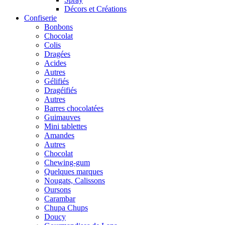
Décors et Créations
Confiserie
Bonbons
Chocolat
Colis
Dragées
Acides
Autres
Gélifiés
Dragéifiés
Autres
Barres chocolatées
Guimauves
Mini tablettes
Amandes
Autres
Chocolat
Chewing-gum
Quelques marques
Nougats, Calissons
Oursons
Carambar
Chupa Chups
Doucy