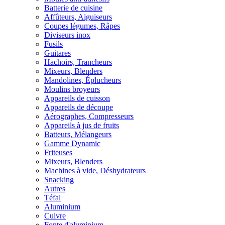
Batterie de cuisine
Affûteurs, Aiguiseurs
Coupes légumes, Râpes
Diviseurs inox
Fusils
Guitares
Hachoirs, Trancheurs
Mixeurs, Blenders
Mandolines, Éplucheurs
Moulins broyeurs
Appareils de cuisson
Appareils de découpe
Aérographes, Compresseurs
Appareils à jus de fruits
Batteurs, Mélangeurs
Gamme Dynamic
Friteuses
Mixeurs, Blenders
Machines à vide, Déshydrateurs
Snacking
Autres
Téfal
Aluminium
Cuivre
Fonte d'aluminium