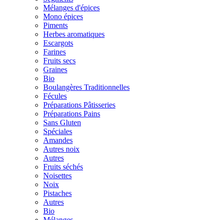
Mélanges d'épices
Mono épices
Piments
Herbes aromatiques
Escargots
Farines
Fruits secs
Graines
Bio
Boulangères Traditionnelles
Fécules
Préparations Pâtisseries
Préparations Pains
Sans Gluten
Spéciales
Amandes
Autres noix
Autres
Fruits séchés
Noisettes
Noix
Pistaches
Autres
Bio
Mélanges