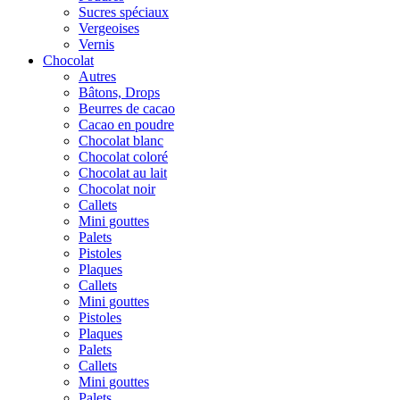
Sucres spéciaux
Vergeoises
Vernis
Chocolat
Autres
Bâtons, Drops
Beurres de cacao
Cacao en poudre
Chocolat blanc
Chocolat coloré
Chocolat au lait
Chocolat noir
Callets
Mini gouttes
Palets
Pistoles
Plaques
Callets
Mini gouttes
Pistoles
Plaques
Palets
Callets
Mini gouttes
Palets