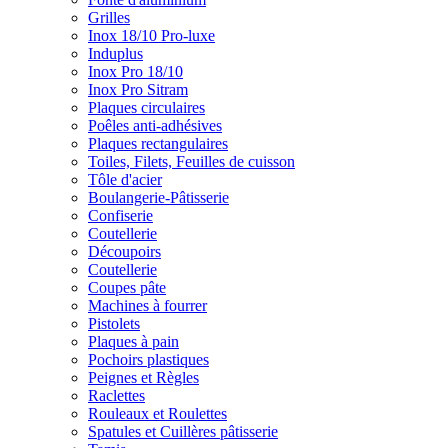
Grilles
Inox 18/10 Pro-luxe
Induplus
Inox Pro 18/10
Inox Pro Sitram
Plaques circulaires
Poêles anti-adhésives
Plaques rectangulaires
Toiles, Filets, Feuilles de cuisson
Tôle d'acier
Boulangerie-Pâtisserie
Confiserie
Coutellerie
Découpoirs
Coutellerie
Coupes pâte
Machines à fourrer
Pistolets
Plaques à pain
Pochoirs plastiques
Peignes et Règles
Raclettes
Rouleaux et Roulettes
Spatules et Cuillères pâtisserie