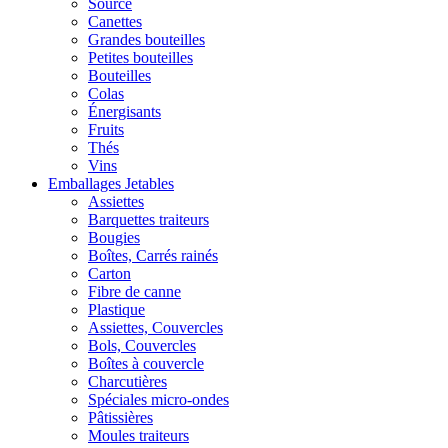
Source
Canettes
Grandes bouteilles
Petites bouteilles
Bouteilles
Colas
Énergisants
Fruits
Thés
Vins
Emballages Jetables
Assiettes
Barquettes traiteurs
Bougies
Boîtes, Carrés rainés
Carton
Fibre de canne
Plastique
Assiettes, Couvercles
Bols, Couvercles
Boîtes à couvercle
Charcutières
Spéciales micro-ondes
Pâtissières
Moules traiteurs