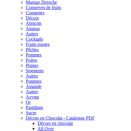
Marque Deroche
Conserves de fruits
Compotes
Décors
Abricots
Ananas
Autres
Cocktails
Fruits rouges
Pêches
Pommes
Poires
Prunes
Segments
Autres
Pommes
Amande
Autres
Azyme
Or
Pastillage
Sucre
Décors en Chocolat - Catalogue PDF
Décors en chocolat
All Over