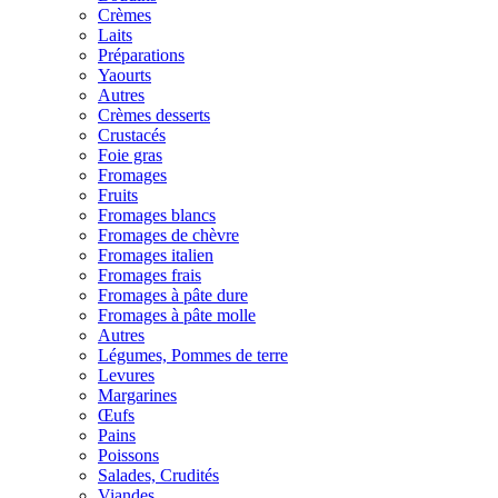
Crèmes
Laits
Préparations
Yaourts
Autres
Crèmes desserts
Crustacés
Foie gras
Fromages
Fruits
Fromages blancs
Fromages de chèvre
Fromages italien
Fromages frais
Fromages à pâte dure
Fromages à pâte molle
Autres
Légumes, Pommes de terre
Levures
Margarines
Œufs
Pains
Poissons
Salades, Crudités
Viandes