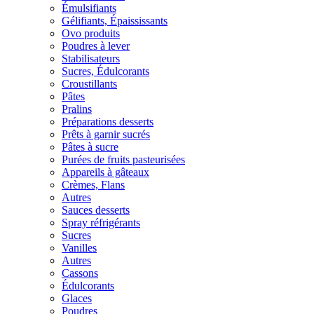
Émulsifiants
Gélifiants, Épaississants
Ovo produits
Poudres à lever
Stabilisateurs
Sucres, Édulcorants
Croustillants
Pâtes
Pralins
Préparations desserts
Prêts à garnir sucrés
Pâtes à sucre
Purées de fruits pasteurisées
Appareils à gâteaux
Crèmes, Flans
Autres
Sauces desserts
Spray réfrigérants
Sucres
Vanilles
Autres
Cassons
Édulcorants
Glaces
Poudres