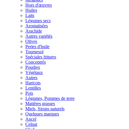
Hors d'œuvres
Huiles
Laits
Légumes secs
Aromatisées
Arachide
Autres variétés
Olives
Perles d'huile
Tournesol
Spéciales fritures
Concentrés
Poudres
Végétaux
Autres
Haricots
Lentilles
Pois
Légumes, Pommes de terre
Matières grasses
Miels, Sirops naturels
Quelques marques
Ancel
Celnat