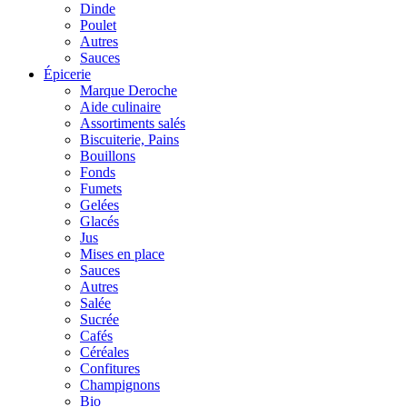
Dinde
Poulet
Autres
Sauces
Épicerie
Marque Deroche
Aide culinaire
Assortiments salés
Biscuiterie, Pains
Bouillons
Fonds
Fumets
Gelées
Glacés
Jus
Mises en place
Sauces
Autres
Salée
Sucrée
Cafés
Céréales
Confitures
Champignons
Bio