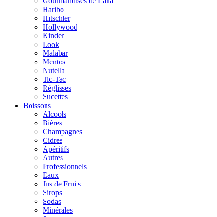
Gourmandises de Lana
Haribo
Hitschler
Hollywood
Kinder
Look
Malabar
Mentos
Nutella
Tic-Tac
Réglisses
Sucettes
Boissons
Alcools
Bières
Champagnes
Cidres
Apéritifs
Autres
Professionnels
Eaux
Jus de Fruits
Sirops
Sodas
Minérales