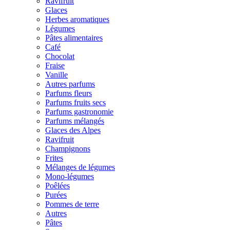
Ravifruit
Glaces
Herbes aromatiques
Légumes
Pâtes alimentaires
Café
Chocolat
Fraise
Vanille
Autres parfums
Parfums fleurs
Parfums fruits secs
Parfums gastronomie
Parfums mélangés
Glaces des Alpes
Ravifruit
Champignons
Frites
Mélanges de légumes
Mono-légumes
Poêlées
Purées
Pommes de terre
Autres
Pâtes