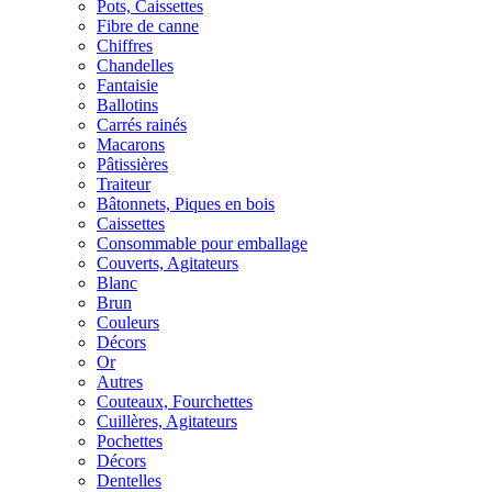
Pots, Caissettes
Fibre de canne
Chiffres
Chandelles
Fantaisie
Ballotins
Carrés rainés
Macarons
Pâtissières
Traiteur
Bâtonnets, Piques en bois
Caissettes
Consommable pour emballage
Couverts, Agitateurs
Blanc
Brun
Couleurs
Décors
Or
Autres
Couteaux, Fourchettes
Cuillères, Agitateurs
Pochettes
Décors
Dentelles