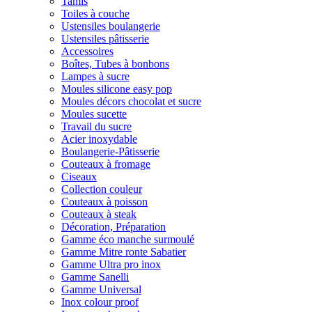
Tamis
Toiles à couche
Ustensiles boulangerie
Ustensiles pâtisserie
Accessoires
Boîtes, Tubes à bonbons
Lampes à sucre
Moules silicone easy pop
Moules décors chocolat et sucre
Moules sucette
Travail du sucre
Acier inoxydable
Boulangerie-Pâtisserie
Couteaux à fromage
Ciseaux
Collection couleur
Couteaux à poisson
Couteaux à steak
Décoration, Préparation
Gamme éco manche surmoulé
Gamme Mitre ronte Sabatier
Gamme Ultra pro inox
Gamme Sanelli
Gamme Universal
Inox colour proof