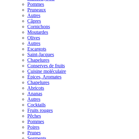
Pommes
Pruneaux
Autres
Câpres
Cornichons
Moutardes
Olives
Autres
Escargots
Saint-Jacques
Chapelures
Conserves de fruits
Cuisine moléculaire
Épices, Aromates
Chapelures
Abricots
Ananas
Autres
Cocktails
Fruits rouges
Pêches
Pommes
Poires
Prunes
Segments