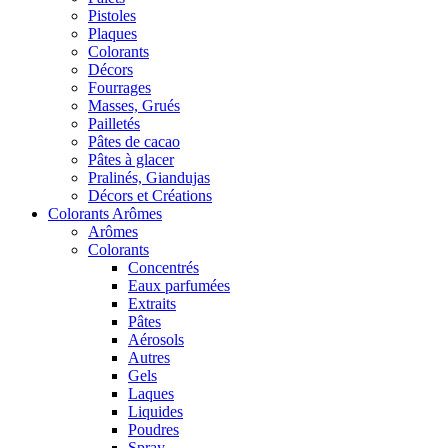
Pistoles
Plaques
Colorants
Décors
Fourrages
Masses, Grués
Pailletés
Pâtes de cacao
Pâtes à glacer
Pralinés, Giandujas
Décors et Créations
Colorants Arômes
Arômes
Colorants
Concentrés
Eaux parfumées
Extraits
Pâtes
Aérosols
Autres
Gels
Laques
Liquides
Poudres
Spray