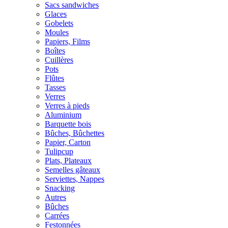
Sacs sandwiches
Glaces
Gobelets
Moules
Papiers, Films
Boîtes
Cuillères
Pots
Flûtes
Tasses
Verres
Verres à pieds
Aluminium
Barquette bois
Bûches, Bûchettes
Papier, Carton
Tulipcup
Plats, Plateaux
Semelles gâteaux
Serviettes, Nappes
Snacking
Autres
Bûches
Carrées
Festonnées