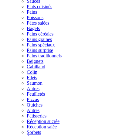
Sauces
Plats cuisinés
Pains
Poissons
Pâtes salées
Bagels
Pains céréales
Pains graines
Pains spéciaux
Pains surprise
Pains traditionnels
Beignets
Cabillaud
Colin
Filets
Saumon
Autres
Feuilletés
Pizzas
Quiches
Autres
Pâtisseries
Réception sucrée
Réception salée
Sorbets