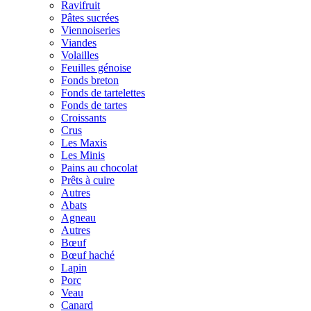
Ravifruit
Pâtes sucrées
Viennoiseries
Viandes
Volailles
Feuilles génoise
Fonds breton
Fonds de tartelettes
Fonds de tartes
Croissants
Crus
Les Maxis
Les Minis
Pains au chocolat
Prêts à cuire
Autres
Abats
Agneau
Autres
Bœuf
Bœuf haché
Lapin
Porc
Veau
Canard