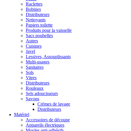
Raclettes
Bobines
Distributeurs
Nettoyants
Papiers toilette
Produits pour la vaisselle
Sacs poubelles
Autres
Cuisines
Javel
Lessives, Assouplissants
Multi-usages
Sanitaires
Sols
Vitres
Distributeurs
Rouleaux
Sels adoucisseurs
Savons
Crèmes de lavage
Distributeurs
Matériel
Accessoires de découpe
Appareils électriques
Moules anti-adhésifs