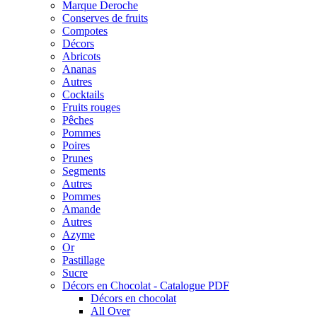
Marque Deroche
Conserves de fruits
Compotes
Décors
Abricots
Ananas
Autres
Cocktails
Fruits rouges
Pêches
Pommes
Poires
Prunes
Segments
Autres
Pommes
Amande
Autres
Azyme
Or
Pastillage
Sucre
Décors en Chocolat - Catalogue PDF
Décors en chocolat
All Over