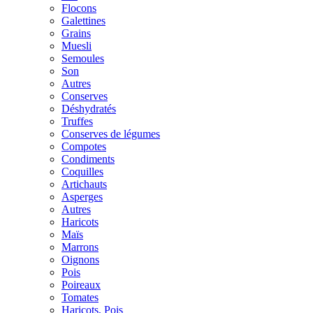
Flocons
Galettines
Grains
Muesli
Semoules
Son
Autres
Conserves
Déshydratés
Truffes
Conserves de légumes
Compotes
Condiments
Coquilles
Artichauts
Asperges
Autres
Haricots
Maïs
Marrons
Oignons
Pois
Poireaux
Tomates
Haricots, Pois