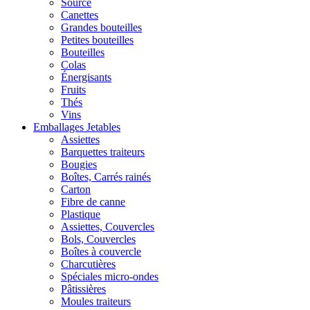
Source
Canettes
Grandes bouteilles
Petites bouteilles
Bouteilles
Colas
Énergisants
Fruits
Thés
Vins
Emballages Jetables
Assiettes
Barquettes traiteurs
Bougies
Boîtes, Carrés rainés
Carton
Fibre de canne
Plastique
Assiettes, Couvercles
Bols, Couvercles
Boîtes à couvercle
Charcutières
Spéciales micro-ondes
Pâtissières
Moules traiteurs