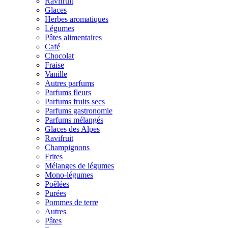
Ravifruit
Glaces
Herbes aromatiques
Légumes
Pâtes alimentaires
Café
Chocolat
Fraise
Vanille
Autres parfums
Parfums fleurs
Parfums fruits secs
Parfums gastronomie
Parfums mélangés
Glaces des Alpes
Ravifruit
Champignons
Frites
Mélanges de légumes
Mono-légumes
Poêlées
Purées
Pommes de terre
Autres
Pâtes