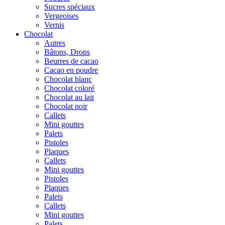
Sucres spéciaux
Vergeoises
Vernis
Chocolat
Autres
Bâtons, Drops
Beurres de cacao
Cacao en poudre
Chocolat blanc
Chocolat coloré
Chocolat au lait
Chocolat noir
Callets
Mini gouttes
Palets
Pistoles
Plaques
Callets
Mini gouttes
Pistoles
Plaques
Palets
Callets
Mini gouttes
Palets