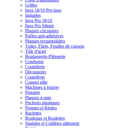
Grilles
Inox 18/10 Pro-luxe
Induplus
Inox Pro 18/10
Inox Pro Sitram
Plaques circulaires
Poêles anti-adhésives
Plaques rectangulaires
Toiles, Filets, Feuilles de cuisson
Tôle d'acier
Boulangerie-Pâtisserie
Confiserie
Coutellerie
Découpoirs
Coutellerie
Coupes pâte
Machines à fourrer
Pistolets
Plaques à pain
Pochoirs plastiques
Peignes et Règles
Raclettes
Rouleaux et Roulettes
Spatules et Cuillères pâtisserie