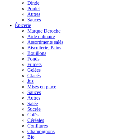
Dinde
Poulet
Autres
Sauces
Épicerie
Marque Deroche
Aide culinaire
Assortiments salés
Biscuiterie, Pains
Bouillons
Fonds
Fumets
Gelées
Glacés
Jus
Mises en place
Sauces
Autres
Salée
Sucrée
Cafés
Céréales
Confitures
Champignons
Bio