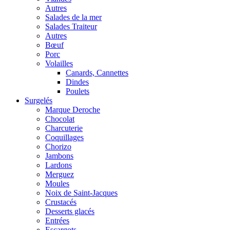
Autres
Salades de la mer
Salades Traiteur
Autres
Bœuf
Porc
Volailles
Canards, Cannettes
Dindes
Poulets
Surgelés
Marque Deroche
Chocolat
Charcuterie
Coquillages
Chorizo
Jambons
Lardons
Merguez
Moules
Noix de Saint-Jacques
Crustacés
Desserts glacés
Entrées
Escargots