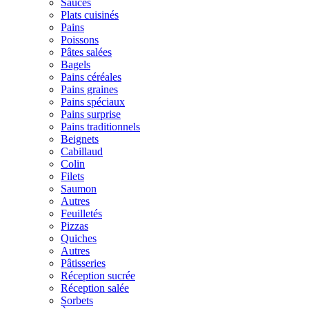
Sauces
Plats cuisinés
Pains
Poissons
Pâtes salées
Bagels
Pains céréales
Pains graines
Pains spéciaux
Pains surprise
Pains traditionnels
Beignets
Cabillaud
Colin
Filets
Saumon
Autres
Feuilletés
Pizzas
Quiches
Autres
Pâtisseries
Réception sucrée
Réception salée
Sorbets