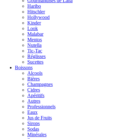
Gourmandises de Lana
Haribo
Hitschler
Hollywood
Kinder
Look
Malabar
Mentos
Nutella
Tic-Tac
Réglisses
Sucettes
Boissons
Alcools
Bières
Champagnes
Cidres
Apéritifs
Autres
Professionnels
Eaux
Jus de Fruits
Sirops
Sodas
Minérales