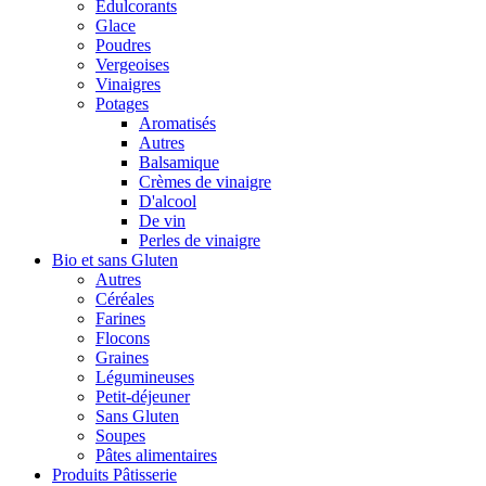
Édulcorants
Glace
Poudres
Vergeoises
Vinaigres
Potages
Aromatisés
Autres
Balsamique
Crèmes de vinaigre
D'alcool
De vin
Perles de vinaigre
Bio et sans Gluten
Autres
Céréales
Farines
Flocons
Graines
Légumineuses
Petit-déjeuner
Sans Gluten
Soupes
Pâtes alimentaires
Produits Pâtisserie