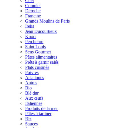
Chef
Complet
Deroche
Francine
Grands Moulins de Paris
Ireks
Jean Ducourtieux
Knorr
Percheron
Saint Louis
Sens Gourmet
Pâtes alimentaires
Prêts à garnir salés
Plats cuisinés
Poivres
Asiatiques
Autres
Bio
Blé dur
Aux œufs
Italiennes
Produits de la mer
Pâtes à tartiner
Riz
Sauces