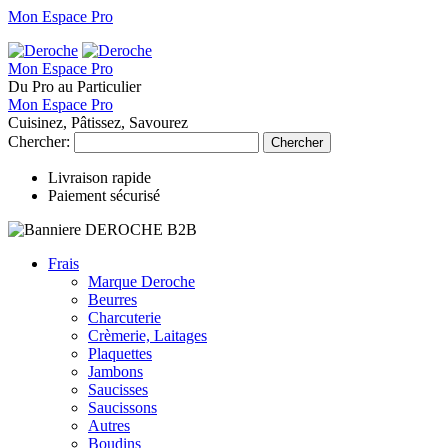
Mon Espace Pro
Mon Espace Pro
Du Pro au Particulier
Mon Espace Pro
Cuisinez, Pâtissez, Savourez
Chercher:
Chercher
Livraison rapide
Paiement sécurisé
Frais
Marque Deroche
Beurres
Charcuterie
Crèmerie, Laitages
Plaquettes
Jambons
Saucisses
Saucissons
Autres
Boudins