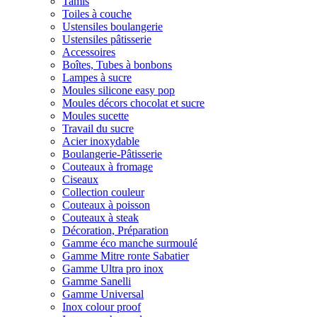
Tamis
Toiles à couche
Ustensiles boulangerie
Ustensiles pâtisserie
Accessoires
Boîtes, Tubes à bonbons
Lampes à sucre
Moules silicone easy pop
Moules décors chocolat et sucre
Moules sucette
Travail du sucre
Acier inoxydable
Boulangerie-Pâtisserie
Couteaux à fromage
Ciseaux
Collection couleur
Couteaux à poisson
Couteaux à steak
Décoration, Préparation
Gamme éco manche surmoulé
Gamme Mitre ronte Sabatier
Gamme Ultra pro inox
Gamme Sanelli
Gamme Universal
Inox colour proof