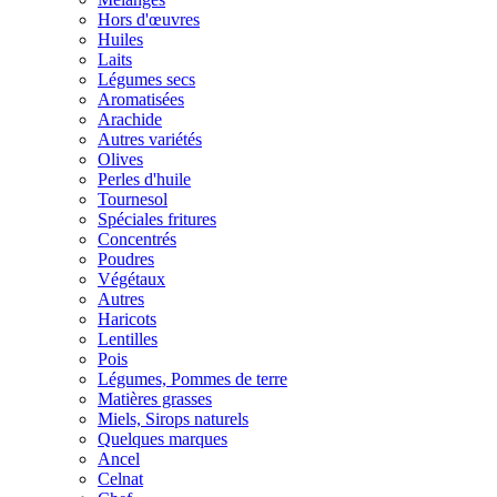
Hors d'œuvres
Huiles
Laits
Légumes secs
Aromatisées
Arachide
Autres variétés
Olives
Perles d'huile
Tournesol
Spéciales fritures
Concentrés
Poudres
Végétaux
Autres
Haricots
Lentilles
Pois
Légumes, Pommes de terre
Matières grasses
Miels, Sirops naturels
Quelques marques
Ancel
Celnat