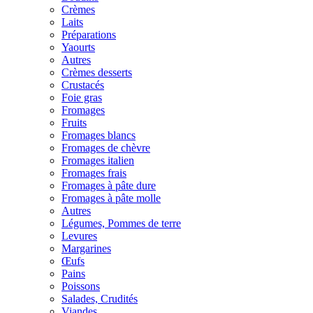
Crèmes
Laits
Préparations
Yaourts
Autres
Crèmes desserts
Crustacés
Foie gras
Fromages
Fruits
Fromages blancs
Fromages de chèvre
Fromages italien
Fromages frais
Fromages à pâte dure
Fromages à pâte molle
Autres
Légumes, Pommes de terre
Levures
Margarines
Œufs
Pains
Poissons
Salades, Crudités
Viandes