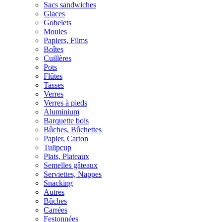
Sacs sandwiches
Glaces
Gobelets
Moules
Papiers, Films
Boîtes
Cuillères
Pots
Flûtes
Tasses
Verres
Verres à pieds
Aluminium
Barquette bois
Bûches, Bûchettes
Papier, Carton
Tulipcup
Plats, Plateaux
Semelles gâteaux
Serviettes, Nappes
Snacking
Autres
Bûches
Carrées
Festonnées