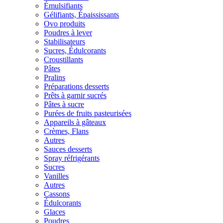
Émulsifiants
Gélifiants, Épaississants
Ovo produits
Poudres à lever
Stabilisateurs
Sucres, Édulcorants
Croustillants
Pâtes
Pralins
Préparations desserts
Prêts à garnir sucrés
Pâtes à sucre
Purées de fruits pasteurisées
Appareils à gâteaux
Crèmes, Flans
Autres
Sauces desserts
Spray réfrigérants
Sucres
Vanilles
Autres
Cassons
Édulcorants
Glaces
Poudres