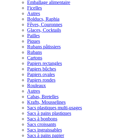
Emballage alimentaire
Ficelles
Autres
Bolducs, Raphia
Fêves, Couronnes
Glaces, Cocktails
Pailles
Piques
Rubans pâtissiers
Rubans
Cartons
Papiers rectangles
Papiers bûches
Papiers ovales
Papiers rondes
Rouleaux
Autres
Cabas, Bretelles
Krafts, Mousselines
Sacs plastiques multi-usages
Sacs à pains plastiques
Sacs à bonbons
Sacs croissants
Sacs ingraissables
Sacs à pains papier