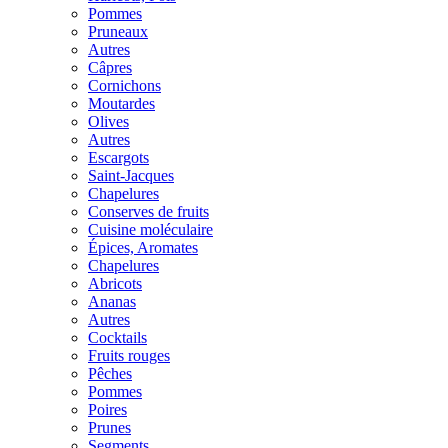
Pommes
Pruneaux
Autres
Câpres
Cornichons
Moutardes
Olives
Autres
Escargots
Saint-Jacques
Chapelures
Conserves de fruits
Cuisine moléculaire
Épices, Aromates
Chapelures
Abricots
Ananas
Autres
Cocktails
Fruits rouges
Pêches
Pommes
Poires
Prunes
Segments