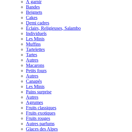
À garnir
Bandes
Beignets
Cakes
Demi cadres
Éclairs, Religieuses, Salambo
Individuels
Les Minis
Muffins
Tartelettes
Tartes
Autres
Macarons
Petits fours
Autres
Canapés
Les Minis
Pains surprise
Autres
Agrumes
Fruits classiques
Fruits exotiques
Fruits rouges
Autres parfums
Glaces des Alpes