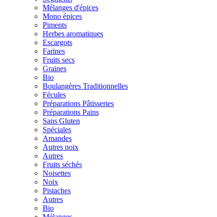
Mélanges d'épices
Mono épices
Piments
Herbes aromatiques
Escargots
Farines
Fruits secs
Graines
Bio
Boulangères Traditionnelles
Fécules
Préparations Pâtisseries
Préparations Pains
Sans Gluten
Spéciales
Amandes
Autres noix
Autres
Fruits séchés
Noisettes
Noix
Pistaches
Autres
Bio
Mélanges