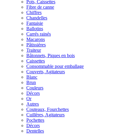
Pots, Caissettes
Fibre de canne
Chiffres
Chandelles
Fantaisie
Ballotins
Carrés rainés
Macarons
Pâtissières
Traiteur
Bâtonnets, Piques en bois
Caissettes
Consommable pour emballage
Couverts, Agitateurs
Blanc
Brun
Couleurs
Décors
Or
Autres
Couteaux, Fourchettes
Cuillères, Agitateurs
Pochettes
Décors
Dentelles