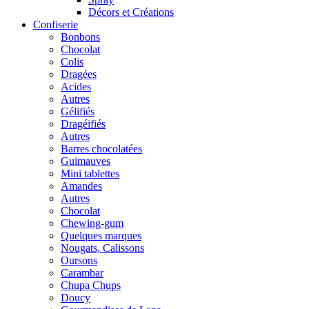
Décors et Créations
Confiserie
Bonbons
Chocolat
Colis
Dragées
Acides
Autres
Gélifiés
Dragéifiés
Autres
Barres chocolatées
Guimauves
Mini tablettes
Amandes
Autres
Chocolat
Chewing-gum
Quelques marques
Nougats, Calissons
Oursons
Carambar
Chupa Chups
Doucy