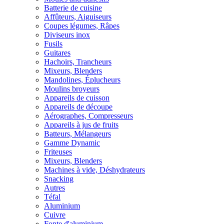
Batterie de cuisine
Affûteurs, Aiguiseurs
Coupes légumes, Râpes
Diviseurs inox
Fusils
Guitares
Hachoirs, Trancheurs
Mixeurs, Blenders
Mandolines, Éplucheurs
Moulins broyeurs
Appareils de cuisson
Appareils de découpe
Aérographes, Compresseurs
Appareils à jus de fruits
Batteurs, Mélangeurs
Gamme Dynamic
Friteuses
Mixeurs, Blenders
Machines à vide, Déshydrateurs
Snacking
Autres
Téfal
Aluminium
Cuivre
Fonte d'aluminium