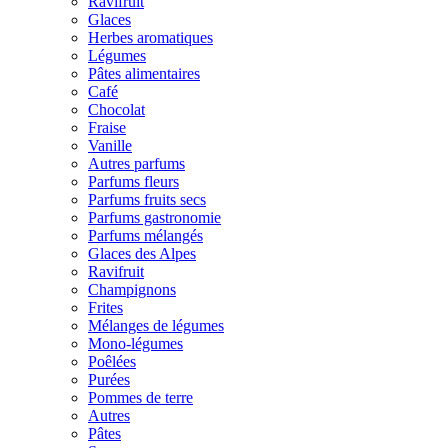
Ravifruit
Glaces
Herbes aromatiques
Légumes
Pâtes alimentaires
Café
Chocolat
Fraise
Vanille
Autres parfums
Parfums fleurs
Parfums fruits secs
Parfums gastronomie
Parfums mélangés
Glaces des Alpes
Ravifruit
Champignons
Frites
Mélanges de légumes
Mono-légumes
Poêlées
Purées
Pommes de terre
Autres
Pâtes