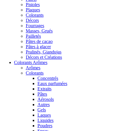
Pistoles
Plaques
Colorants
Décors
Fourrages
Masses, Grués
Pailletés
Pâtes de cacao
Pâtes à glacer
Pralinés, Giandujas
Décors et Créations
Colorants Arômes
Arômes
Colorants
Concentrés
Eaux parfumées
Extraits
Pâtes
Aérosols
Autres
Gels
Laques
Liquides
Poudres
Spray