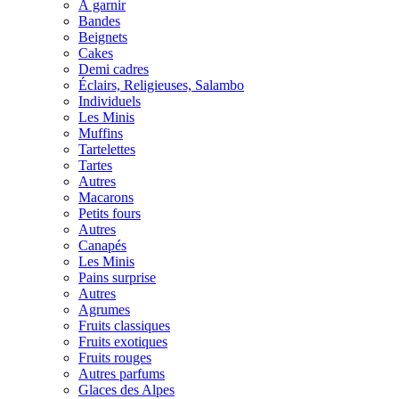
À garnir
Bandes
Beignets
Cakes
Demi cadres
Éclairs, Religieuses, Salambo
Individuels
Les Minis
Muffins
Tartelettes
Tartes
Autres
Macarons
Petits fours
Autres
Canapés
Les Minis
Pains surprise
Autres
Agrumes
Fruits classiques
Fruits exotiques
Fruits rouges
Autres parfums
Glaces des Alpes