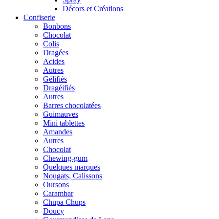
Décors et Créations
Confiserie
Bonbons
Chocolat
Colis
Dragées
Acides
Autres
Gélifiés
Dragéifiés
Autres
Barres chocolatées
Guimauves
Mini tablettes
Amandes
Autres
Chocolat
Chewing-gum
Quelques marques
Nougats, Calissons
Oursons
Carambar
Chupa Chups
Doucy