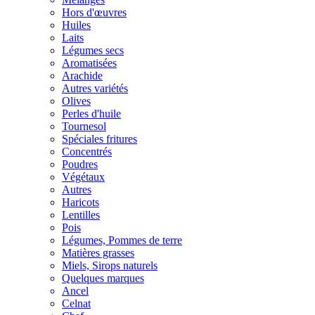
Hors d'œuvres
Huiles
Laits
Légumes secs
Aromatisées
Arachide
Autres variétés
Olives
Perles d'huile
Tournesol
Spéciales fritures
Concentrés
Poudres
Végétaux
Autres
Haricots
Lentilles
Pois
Légumes, Pommes de terre
Matières grasses
Miels, Sirops naturels
Quelques marques
Ancel
Celnat