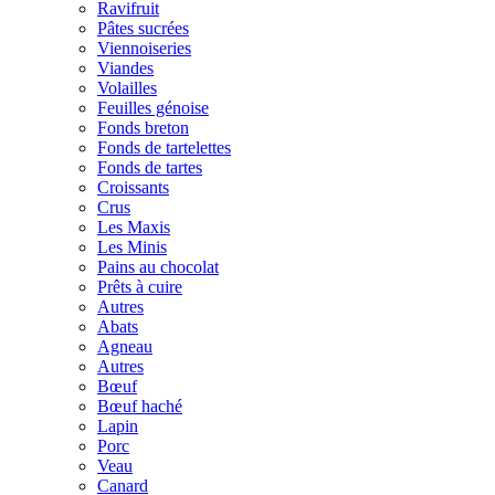
Ravifruit
Pâtes sucrées
Viennoiseries
Viandes
Volailles
Feuilles génoise
Fonds breton
Fonds de tartelettes
Fonds de tartes
Croissants
Crus
Les Maxis
Les Minis
Pains au chocolat
Prêts à cuire
Autres
Abats
Agneau
Autres
Bœuf
Bœuf haché
Lapin
Porc
Veau
Canard