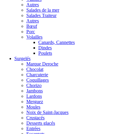
Autres
Salades de la mer
Salades Traiteur
Autres
Bœuf
Porc
Volailles
Canards, Cannettes
Dindes
Poulets
Surgelés
Marque Deroche
Chocolat
Charcuterie
Coquillages
Chorizo
Jambons
Lardons
Merguez
Moules
Noix de Saint-Jacques
Crustacés
Desserts glacés
Entrées
Escargots