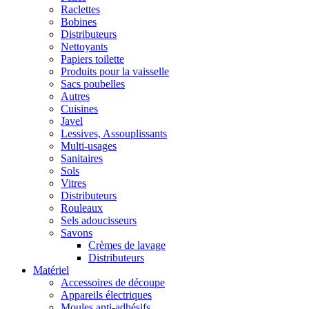
Raclettes
Bobines
Distributeurs
Nettoyants
Papiers toilette
Produits pour la vaisselle
Sacs poubelles
Autres
Cuisines
Javel
Lessives, Assouplissants
Multi-usages
Sanitaires
Sols
Vitres
Distributeurs
Rouleaux
Sels adoucisseurs
Savons
Crèmes de lavage
Distributeurs
Matériel
Accessoires de découpe
Appareils électriques
Moules anti-adhésifs