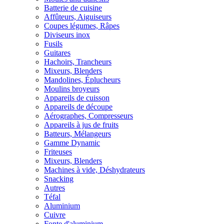
Batterie de cuisine
Affûteurs, Aiguiseurs
Coupes légumes, Râpes
Diviseurs inox
Fusils
Guitares
Hachoirs, Trancheurs
Mixeurs, Blenders
Mandolines, Éplucheurs
Moulins broyeurs
Appareils de cuisson
Appareils de découpe
Aérographes, Compresseurs
Appareils à jus de fruits
Batteurs, Mélangeurs
Gamme Dynamic
Friteuses
Mixeurs, Blenders
Machines à vide, Déshydrateurs
Snacking
Autres
Téfal
Aluminium
Cuivre
Fonte d'aluminium