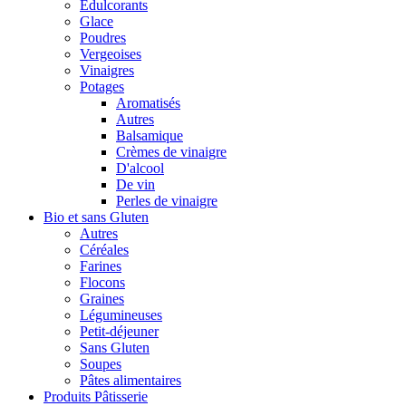
Édulcorants
Glace
Poudres
Vergeoises
Vinaigres
Potages
Aromatisés
Autres
Balsamique
Crèmes de vinaigre
D'alcool
De vin
Perles de vinaigre
Bio et sans Gluten
Autres
Céréales
Farines
Flocons
Graines
Légumineuses
Petit-déjeuner
Sans Gluten
Soupes
Pâtes alimentaires
Produits Pâtisserie