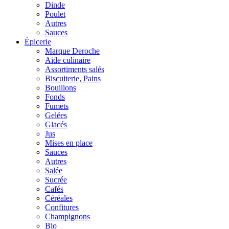
Dinde
Poulet
Autres
Sauces
Épicerie
Marque Deroche
Aide culinaire
Assortiments salés
Biscuiterie, Pains
Bouillons
Fonds
Fumets
Gelées
Glacés
Jus
Mises en place
Sauces
Autres
Salée
Sucrée
Cafés
Céréales
Confitures
Champignons
Bio