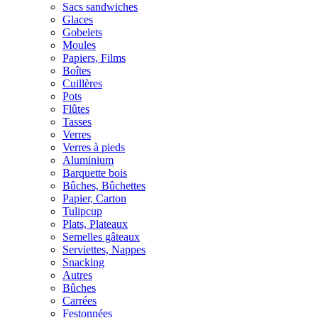
Sacs sandwiches
Glaces
Gobelets
Moules
Papiers, Films
Boîtes
Cuillères
Pots
Flûtes
Tasses
Verres
Verres à pieds
Aluminium
Barquette bois
Bûches, Bûchettes
Papier, Carton
Tulipcup
Plats, Plateaux
Semelles gâteaux
Serviettes, Nappes
Snacking
Autres
Bûches
Carrées
Festonnées