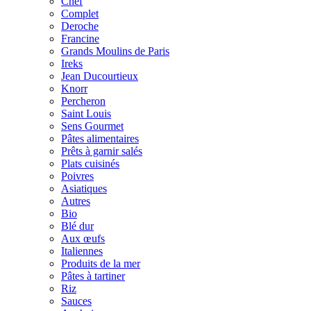
Chef
Complet
Deroche
Francine
Grands Moulins de Paris
Ireks
Jean Ducourtieux
Knorr
Percheron
Saint Louis
Sens Gourmet
Pâtes alimentaires
Prêts à garnir salés
Plats cuisinés
Poivres
Asiatiques
Autres
Bio
Blé dur
Aux œufs
Italiennes
Produits de la mer
Pâtes à tartiner
Riz
Sauces