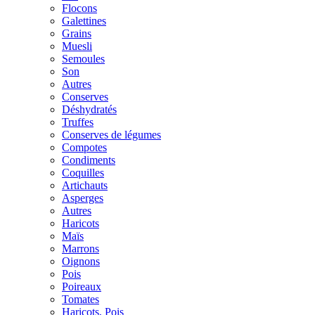
Flocons
Galettines
Grains
Muesli
Semoules
Son
Autres
Conserves
Déshydratés
Truffes
Conserves de légumes
Compotes
Condiments
Coquilles
Artichauts
Asperges
Autres
Haricots
Maïs
Marrons
Oignons
Pois
Poireaux
Tomates
Haricots, Pois