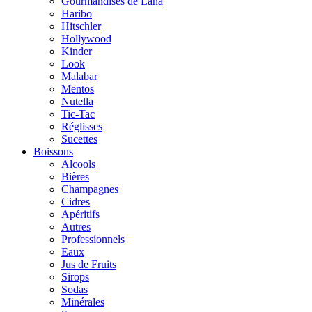
Gourmandises de Lana
Haribo
Hitschler
Hollywood
Kinder
Look
Malabar
Mentos
Nutella
Tic-Tac
Réglisses
Sucettes
Boissons
Alcools
Bières
Champagnes
Cidres
Apéritifs
Autres
Professionnels
Eaux
Jus de Fruits
Sirops
Sodas
Minérales