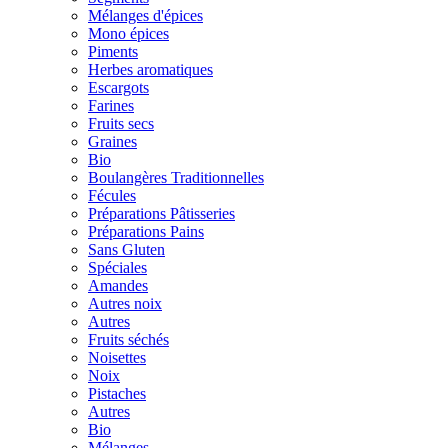
Mélanges d'épices
Mono épices
Piments
Herbes aromatiques
Escargots
Farines
Fruits secs
Graines
Bio
Boulangères Traditionnelles
Fécules
Préparations Pâtisseries
Préparations Pains
Sans Gluten
Spéciales
Amandes
Autres noix
Autres
Fruits séchés
Noisettes
Noix
Pistaches
Autres
Bio
Mélanges