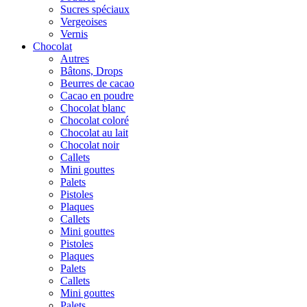
Sucres spéciaux
Vergeoises
Vernis
Chocolat
Autres
Bâtons, Drops
Beurres de cacao
Cacao en poudre
Chocolat blanc
Chocolat coloré
Chocolat au lait
Chocolat noir
Callets
Mini gouttes
Palets
Pistoles
Plaques
Callets
Mini gouttes
Pistoles
Plaques
Palets
Callets
Mini gouttes
Palets