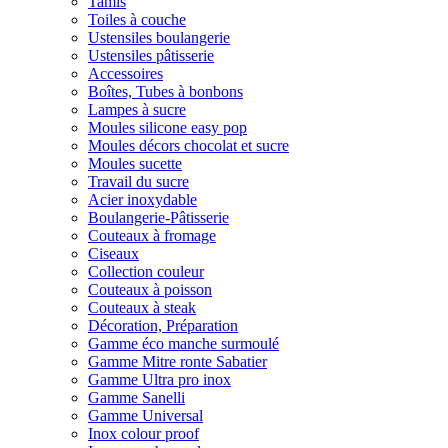
Tamis
Toiles à couche
Ustensiles boulangerie
Ustensiles pâtisserie
Accessoires
Boîtes, Tubes à bonbons
Lampes à sucre
Moules silicone easy pop
Moules décors chocolat et sucre
Moules sucette
Travail du sucre
Acier inoxydable
Boulangerie-Pâtisserie
Couteaux à fromage
Ciseaux
Collection couleur
Couteaux à poisson
Couteaux à steak
Décoration, Préparation
Gamme éco manche surmoulé
Gamme Mitre ronte Sabatier
Gamme Ultra pro inox
Gamme Sanelli
Gamme Universal
Inox colour proof