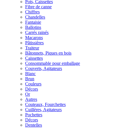
Pots, Caissettes
Fibre de canne
Chiffres
Chandelles
Fantaisie
Ballotins
Carrés rainés
Macarons
Pâtissières
Traiteur
Bâtonnets, Piques en bois
Caissettes
Consommable pour emballage
Couverts, Agitateurs
Blanc
Brun
Couleurs
Décors
Or
Autres
Couteaux, Fourchettes
Cuillères, Agitateurs
Pochettes
Décors
Dentelles