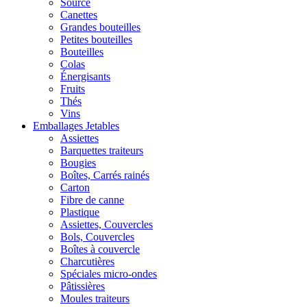
Source
Canettes
Grandes bouteilles
Petites bouteilles
Bouteilles
Colas
Énergisants
Fruits
Thés
Vins
Emballages Jetables
Assiettes
Barquettes traiteurs
Bougies
Boîtes, Carrés rainés
Carton
Fibre de canne
Plastique
Assiettes, Couvercles
Bols, Couvercles
Boîtes à couvercle
Charcutières
Spéciales micro-ondes
Pâtissières
Moules traiteurs