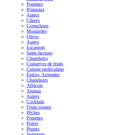
Pommes
Pruneaux
Autres
Câpres
Cornichons
Moutardes
Olives
Autres
Escargots
Saint-Jacques
Chapelures
Conserves de fruits
Cuisine moléculaire
Épices, Aromates
Chapelures
Abricots
Ananas
Autres
Cocktails
Fruits rouges
Pêches
Pommes
Poires
Prunes
Segments