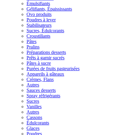
Émulsifiants
Gélifiants, Épaississants
Ovo produits
Poudres à lever
Stabilisateurs
Sucres, Édulcorants
Croustillants
Pâtes
Pralins
Préparations desserts
Prêts à garnir sucrés
Pâtes à sucre
Purées de fruits pasteurisées
Appareils à gâteaux
Crèmes, Flans
Autres
Sauces desserts
Spray réfrigérants
Sucres
Vanilles
Autres
Cassons
Édulcorants
Glaces
Poudres