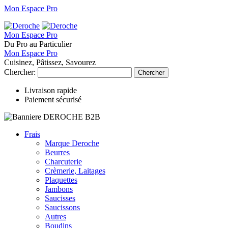
Mon Espace Pro
Mon Espace Pro
Du Pro au Particulier
Mon Espace Pro
Cuisinez, Pâtissez, Savourez
Chercher:
Chercher
Livraison rapide
Paiement sécurisé
Frais
Marque Deroche
Beurres
Charcuterie
Crèmerie, Laitages
Plaquettes
Jambons
Saucisses
Saucissons
Autres
Boudins