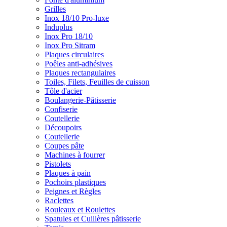
Grilles
Inox 18/10 Pro-luxe
Induplus
Inox Pro 18/10
Inox Pro Sitram
Plaques circulaires
Poêles anti-adhésives
Plaques rectangulaires
Toiles, Filets, Feuilles de cuisson
Tôle d'acier
Boulangerie-Pâtisserie
Confiserie
Coutellerie
Découpoirs
Coutellerie
Coupes pâte
Machines à fourrer
Pistolets
Plaques à pain
Pochoirs plastiques
Peignes et Règles
Raclettes
Rouleaux et Roulettes
Spatules et Cuillères pâtisserie