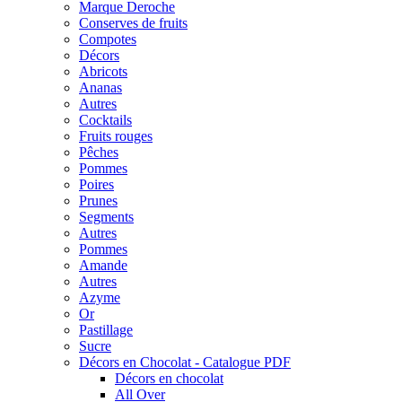
Marque Deroche
Conserves de fruits
Compotes
Décors
Abricots
Ananas
Autres
Cocktails
Fruits rouges
Pêches
Pommes
Poires
Prunes
Segments
Autres
Pommes
Amande
Autres
Azyme
Or
Pastillage
Sucre
Décors en Chocolat - Catalogue PDF
Décors en chocolat
All Over