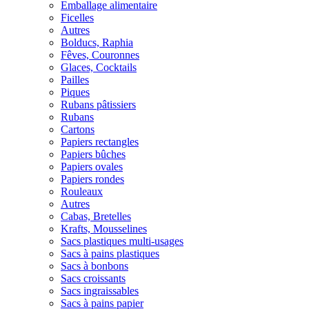
Emballage alimentaire
Ficelles
Autres
Bolducs, Raphia
Fêves, Couronnes
Glaces, Cocktails
Pailles
Piques
Rubans pâtissiers
Rubans
Cartons
Papiers rectangles
Papiers bûches
Papiers ovales
Papiers rondes
Rouleaux
Autres
Cabas, Bretelles
Krafts, Mousselines
Sacs plastiques multi-usages
Sacs à pains plastiques
Sacs à bonbons
Sacs croissants
Sacs ingraissables
Sacs à pains papier