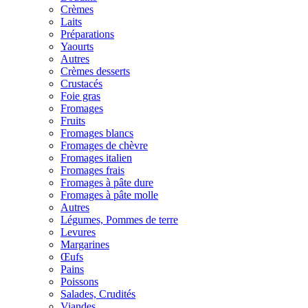
Crèmes
Laits
Préparations
Yaourts
Autres
Crèmes desserts
Crustacés
Foie gras
Fromages
Fruits
Fromages blancs
Fromages de chèvre
Fromages italien
Fromages frais
Fromages à pâte dure
Fromages à pâte molle
Autres
Légumes, Pommes de terre
Levures
Margarines
Œufs
Pains
Poissons
Salades, Crudités
Viandes