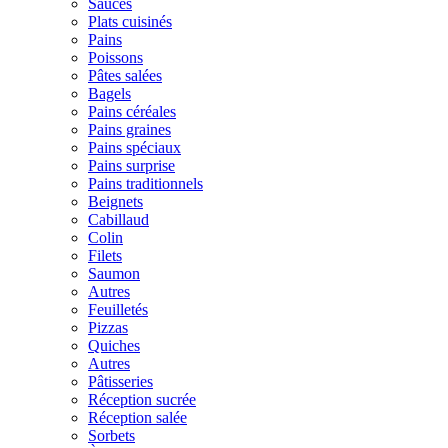
Sauces
Plats cuisinés
Pains
Poissons
Pâtes salées
Bagels
Pains céréales
Pains graines
Pains spéciaux
Pains surprise
Pains traditionnels
Beignets
Cabillaud
Colin
Filets
Saumon
Autres
Feuilletés
Pizzas
Quiches
Autres
Pâtisseries
Réception sucrée
Réception salée
Sorbets