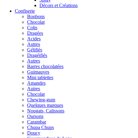
Décors et Créations
Confiserie
Bonbons
Chocolat
Colis
Dragées
Acides
Autres
Gélifiés
Dragéifiés
Autres
Barres chocolatées
Guimauves
Mini tablettes
Amandes
Autres
Chocolat
Chewing-gum
Quelques marques
Nougats, Calissons
Oursons
Carambar
Chupa Chups
Doucy