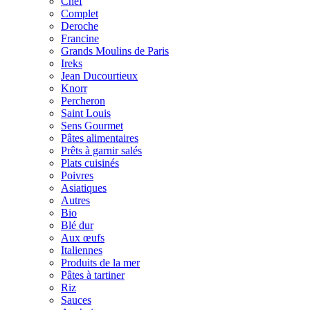
Chef
Complet
Deroche
Francine
Grands Moulins de Paris
Ireks
Jean Ducourtieux
Knorr
Percheron
Saint Louis
Sens Gourmet
Pâtes alimentaires
Prêts à garnir salés
Plats cuisinés
Poivres
Asiatiques
Autres
Bio
Blé dur
Aux œufs
Italiennes
Produits de la mer
Pâtes à tartiner
Riz
Sauces