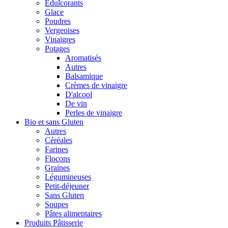
Édulcorants
Glace
Poudres
Vergeoises
Vinaigres
Potages
Aromatisés
Autres
Balsamique
Crèmes de vinaigre
D'alcool
De vin
Perles de vinaigre
Bio et sans Gluten
Autres
Céréales
Farines
Flocons
Graines
Légumineuses
Petit-déjeuner
Sans Gluten
Soupes
Pâtes alimentaires
Produits Pâtisserie