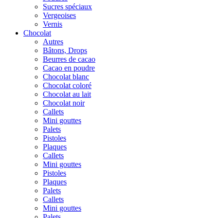
Sucres spéciaux
Vergeoises
Vernis
Chocolat
Autres
Bâtons, Drops
Beurres de cacao
Cacao en poudre
Chocolat blanc
Chocolat coloré
Chocolat au lait
Chocolat noir
Callets
Mini gouttes
Palets
Pistoles
Plaques
Callets
Mini gouttes
Pistoles
Plaques
Palets
Callets
Mini gouttes
Palets