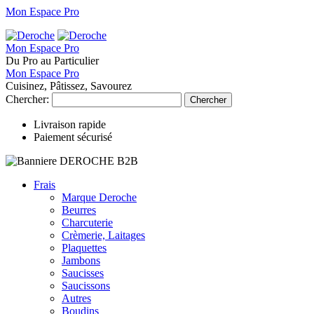
Mon Espace Pro
Mon Espace Pro
Du Pro au Particulier
Mon Espace Pro
Cuisinez, Pâtissez, Savourez
Chercher:
Chercher
Livraison rapide
Paiement sécurisé
Frais
Marque Deroche
Beurres
Charcuterie
Crèmerie, Laitages
Plaquettes
Jambons
Saucisses
Saucissons
Autres
Boudins