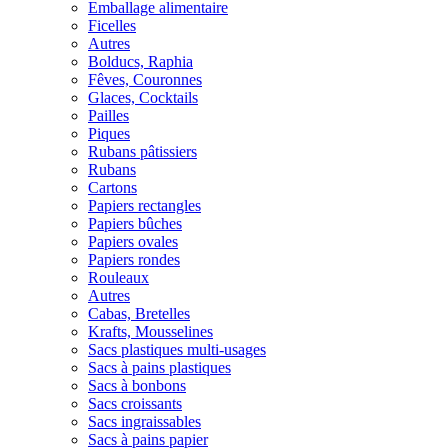
Emballage alimentaire
Ficelles
Autres
Bolducs, Raphia
Fêves, Couronnes
Glaces, Cocktails
Pailles
Piques
Rubans pâtissiers
Rubans
Cartons
Papiers rectangles
Papiers bûches
Papiers ovales
Papiers rondes
Rouleaux
Autres
Cabas, Bretelles
Krafts, Mousselines
Sacs plastiques multi-usages
Sacs à pains plastiques
Sacs à bonbons
Sacs croissants
Sacs ingraissables
Sacs à pains papier