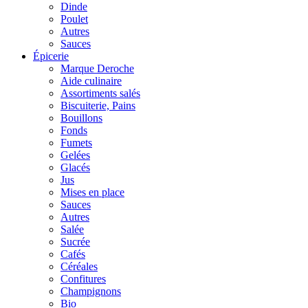
Dinde
Poulet
Autres
Sauces
Épicerie
Marque Deroche
Aide culinaire
Assortiments salés
Biscuiterie, Pains
Bouillons
Fonds
Fumets
Gelées
Glacés
Jus
Mises en place
Sauces
Autres
Salée
Sucrée
Cafés
Céréales
Confitures
Champignons
Bio