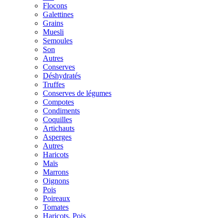
Flocons
Galettines
Grains
Muesli
Semoules
Son
Autres
Conserves
Déshydratés
Truffes
Conserves de légumes
Compotes
Condiments
Coquilles
Artichauts
Asperges
Autres
Haricots
Maïs
Marrons
Oignons
Pois
Poireaux
Tomates
Haricots, Pois