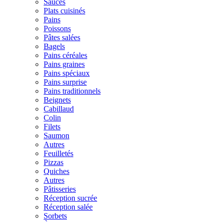
Sauces
Plats cuisinés
Pains
Poissons
Pâtes salées
Bagels
Pains céréales
Pains graines
Pains spéciaux
Pains surprise
Pains traditionnels
Beignets
Cabillaud
Colin
Filets
Saumon
Autres
Feuilletés
Pizzas
Quiches
Autres
Pâtisseries
Réception sucrée
Réception salée
Sorbets