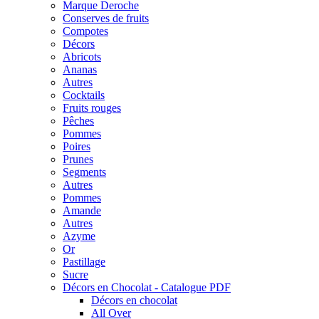
Marque Deroche
Conserves de fruits
Compotes
Décors
Abricots
Ananas
Autres
Cocktails
Fruits rouges
Pêches
Pommes
Poires
Prunes
Segments
Autres
Pommes
Amande
Autres
Azyme
Or
Pastillage
Sucre
Décors en Chocolat - Catalogue PDF
Décors en chocolat
All Over