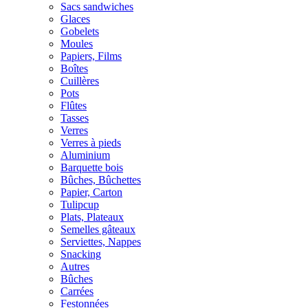
Sacs sandwiches
Glaces
Gobelets
Moules
Papiers, Films
Boîtes
Cuillères
Pots
Flûtes
Tasses
Verres
Verres à pieds
Aluminium
Barquette bois
Bûches, Bûchettes
Papier, Carton
Tulipcup
Plats, Plateaux
Semelles gâteaux
Serviettes, Nappes
Snacking
Autres
Bûches
Carrées
Festonnées