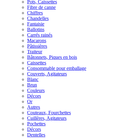
Pots, Caissettes
Fibre de canne
Chiffres
Chandelles
Fantaisie
Ballotins
Carrés rainés
Macarons
Pâtissières
Traiteur
Bâtonnets, Piques en bois
Caissettes
Consommable pour emballage
Couverts, Agitateurs
Blanc
Brun
Couleurs
Décors
Or
Autres
Couteaux, Fourchettes
Cuillères, Agitateurs
Pochettes
Décors
Dentelles