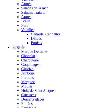
Autres
Salades de la mer
Salades Traiteur
Autres
Bœuf
Porc
Volailles
Canards, Cannettes
Dindes
Poulets
Surgelés
Marque Deroche
Chocolat
Charcuterie
Coquillages
Chorizo
Jambons
Lardons
Merguez
Moules
Noix de Saint-Jacques
Crustacés
Desserts glacés
Entrées
Escargots