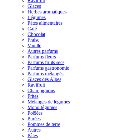
Ravifruit
Glaces
Herbes aromatiques
Légumes
Pâtes alimentaires
Café
Chocolat
Fraise
Vanille
Autres parfums
Parfums fleurs
Parfums fruits secs
Parfums gastronomie
Parfums mélangés
Glaces des Alpes
Ravifruit
Champignons
Frites
Mélanges de légumes
Mono-légumes
Poêlées
Purées
Pommes de terre
Autres
Pâtes