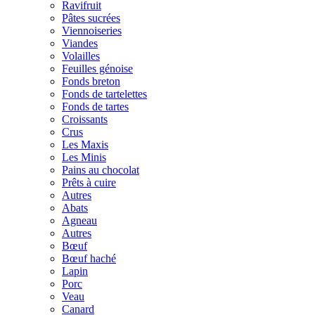
Ravifruit
Pâtes sucrées
Viennoiseries
Viandes
Volailles
Feuilles génoise
Fonds breton
Fonds de tartelettes
Fonds de tartes
Croissants
Crus
Les Maxis
Les Minis
Pains au chocolat
Prêts à cuire
Autres
Abats
Agneau
Autres
Bœuf
Bœuf haché
Lapin
Porc
Veau
Canard