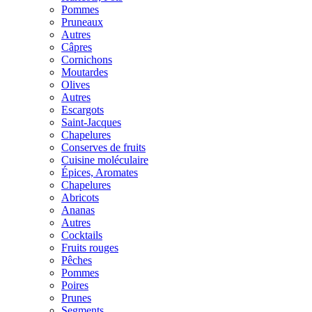
Pommes
Pruneaux
Autres
Câpres
Cornichons
Moutardes
Olives
Autres
Escargots
Saint-Jacques
Chapelures
Conserves de fruits
Cuisine moléculaire
Épices, Aromates
Chapelures
Abricots
Ananas
Autres
Cocktails
Fruits rouges
Pêches
Pommes
Poires
Prunes
Segments