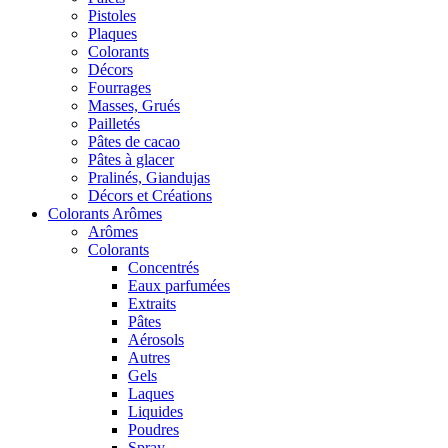
Pistoles
Plaques
Colorants
Décors
Fourrages
Masses, Grués
Pailletés
Pâtes de cacao
Pâtes à glacer
Pralinés, Giandujas
Décors et Créations
Colorants Arômes
Arômes
Colorants
Concentrés
Eaux parfumées
Extraits
Pâtes
Aérosols
Autres
Gels
Laques
Liquides
Poudres
Spray