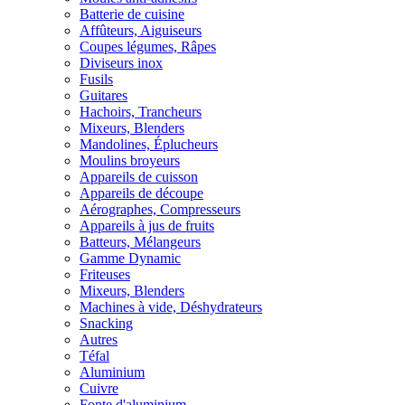
Batterie de cuisine
Affûteurs, Aiguiseurs
Coupes légumes, Râpes
Diviseurs inox
Fusils
Guitares
Hachoirs, Trancheurs
Mixeurs, Blenders
Mandolines, Éplucheurs
Moulins broyeurs
Appareils de cuisson
Appareils de découpe
Aérographes, Compresseurs
Appareils à jus de fruits
Batteurs, Mélangeurs
Gamme Dynamic
Friteuses
Mixeurs, Blenders
Machines à vide, Déshydrateurs
Snacking
Autres
Téfal
Aluminium
Cuivre
Fonte d'aluminium