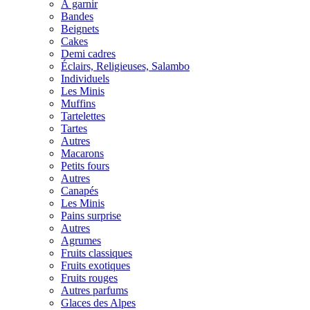
À garnir
Bandes
Beignets
Cakes
Demi cadres
Éclairs, Religieuses, Salambo
Individuels
Les Minis
Muffins
Tartelettes
Tartes
Autres
Macarons
Petits fours
Autres
Canapés
Les Minis
Pains surprise
Autres
Agrumes
Fruits classiques
Fruits exotiques
Fruits rouges
Autres parfums
Glaces des Alpes