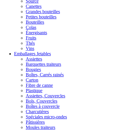
Source
Canettes
Grandes bouteilles
Petites bouteilles
Bouteilles
Colas
Énergisants
Fruits
Thés
Vins
Emballages Jetables
Assiettes
Barquettes traiteurs
Bougies
Boîtes, Carrés rainés
Carton
Fibre de canne
Plastique
Assiettes, Couvercles
Bols, Couvercles
Boîtes à couvercle
Charcutières
Spéciales micro-ondes
Pâtissières
Moules traiteurs