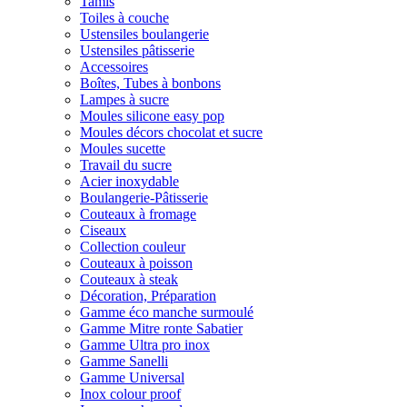
Tamis
Toiles à couche
Ustensiles boulangerie
Ustensiles pâtisserie
Accessoires
Boîtes, Tubes à bonbons
Lampes à sucre
Moules silicone easy pop
Moules décors chocolat et sucre
Moules sucette
Travail du sucre
Acier inoxydable
Boulangerie-Pâtisserie
Couteaux à fromage
Ciseaux
Collection couleur
Couteaux à poisson
Couteaux à steak
Décoration, Préparation
Gamme éco manche surmoulé
Gamme Mitre ronte Sabatier
Gamme Ultra pro inox
Gamme Sanelli
Gamme Universal
Inox colour proof