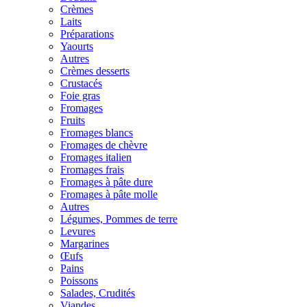
Crèmes
Laits
Préparations
Yaourts
Autres
Crèmes desserts
Crustacés
Foie gras
Fromages
Fruits
Fromages blancs
Fromages de chèvre
Fromages italien
Fromages frais
Fromages à pâte dure
Fromages à pâte molle
Autres
Légumes, Pommes de terre
Levures
Margarines
Œufs
Pains
Poissons
Salades, Crudités
Viandes