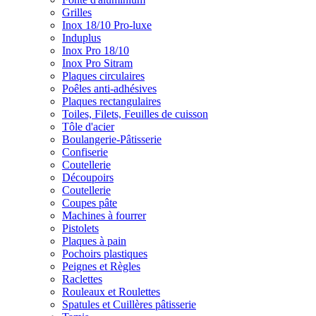
Grilles
Inox 18/10 Pro-luxe
Induplus
Inox Pro 18/10
Inox Pro Sitram
Plaques circulaires
Poêles anti-adhésives
Plaques rectangulaires
Toiles, Filets, Feuilles de cuisson
Tôle d'acier
Boulangerie-Pâtisserie
Confiserie
Coutellerie
Découpoirs
Coutellerie
Coupes pâte
Machines à fourrer
Pistolets
Plaques à pain
Pochoirs plastiques
Peignes et Règles
Raclettes
Rouleaux et Roulettes
Spatules et Cuillères pâtisserie