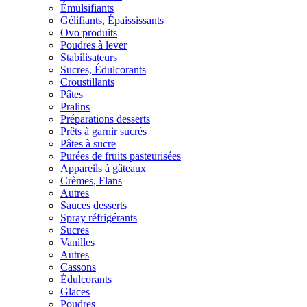
Émulsifiants
Gélifiants, Épaississants
Ovo produits
Poudres à lever
Stabilisateurs
Sucres, Édulcorants
Croustillants
Pâtes
Pralins
Préparations desserts
Prêts à garnir sucrés
Pâtes à sucre
Purées de fruits pasteurisées
Appareils à gâteaux
Crèmes, Flans
Autres
Sauces desserts
Spray réfrigérants
Sucres
Vanilles
Autres
Cassons
Édulcorants
Glaces
Poudres