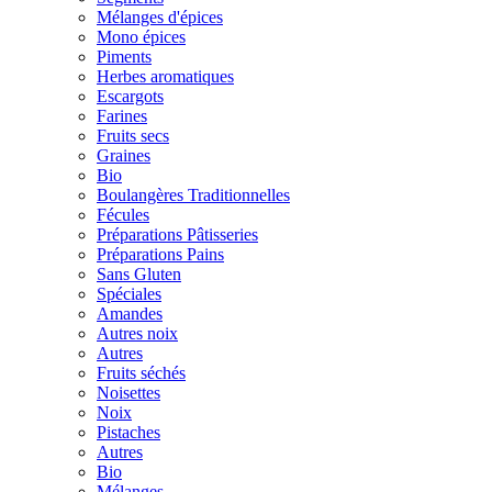
Mélanges d'épices
Mono épices
Piments
Herbes aromatiques
Escargots
Farines
Fruits secs
Graines
Bio
Boulangères Traditionnelles
Fécules
Préparations Pâtisseries
Préparations Pains
Sans Gluten
Spéciales
Amandes
Autres noix
Autres
Fruits séchés
Noisettes
Noix
Pistaches
Autres
Bio
Mélanges