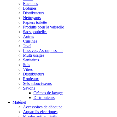
Raclettes
Bobines
Distributeurs
Nettoyants
Papiers toilette
Produits pour la vaisselle
Sacs poubelles
Autres
Cuisines
Javel
Lessives, Assouplissants
Multi-usages
Sanitaires
Sols
Vitres
Distributeurs
Rouleaux
Sels adoucisseurs
Savons
Crèmes de lavage
Distributeurs
Matériel
Accessoires de découpe
Appareils électriques
Moules anti-adhésifs