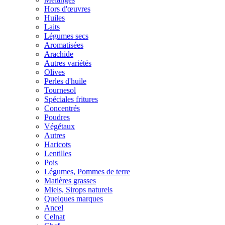
Hors d'œuvres
Huiles
Laits
Légumes secs
Aromatisées
Arachide
Autres variétés
Olives
Perles d'huile
Tournesol
Spéciales fritures
Concentrés
Poudres
Végétaux
Autres
Haricots
Lentilles
Pois
Légumes, Pommes de terre
Matières grasses
Miels, Sirops naturels
Quelques marques
Ancel
Celnat