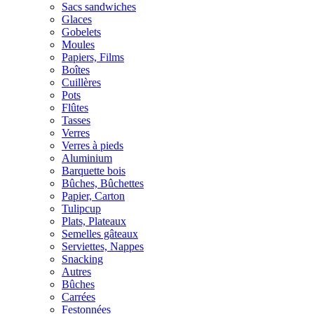
Sacs sandwiches
Glaces
Gobelets
Moules
Papiers, Films
Boîtes
Cuillères
Pots
Flûtes
Tasses
Verres
Verres à pieds
Aluminium
Barquette bois
Bûches, Bûchettes
Papier, Carton
Tulipcup
Plats, Plateaux
Semelles gâteaux
Serviettes, Nappes
Snacking
Autres
Bûches
Carrées
Festonnées