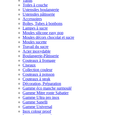
Tamis
Toiles à couche
Ustensiles boulangerie
Ustensiles pâtisserie
Accessoires
Boîtes, Tubes à bonbons
Lampes à sucre
Moules silicone easy pop
Moules décors chocolat et sucre
Moules sucette
Travail du sucre
Acier inoxydable
Boulangerie-Pâtisserie
Couteaux à fromage
Ciseaux
Collection couleur
Couteaux à poisson
Couteaux à steak
Décoration, Préparation
Gamme éco manche surmoulé
Gamme Mitre ronte Sabatier
Gamme Ultra pro inox
Gamme Sanelli
Gamme Universal
Inox colour proof