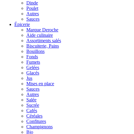
Dinde
Poulet
Autres
Sauces
Épicerie
Marque Deroche
Aide culinaire
Assortiments salés
Biscuiterie, Pains
Bouillons
Fonds
Fumets
Gelées
Glacés
Jus
Mises en place
Sauces
Autres
Salée
Sucrée
Cafés
Céréales
Confitures
Champignons
Bio