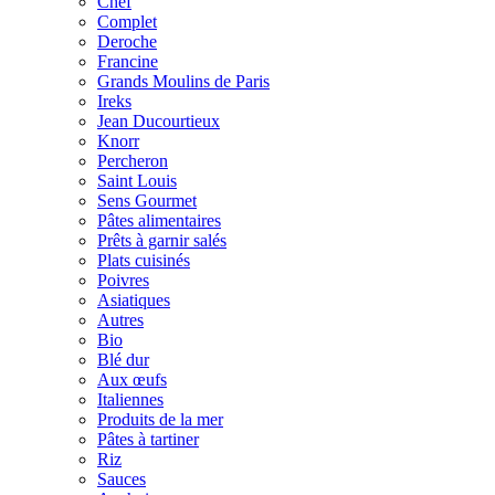
Chef
Complet
Deroche
Francine
Grands Moulins de Paris
Ireks
Jean Ducourtieux
Knorr
Percheron
Saint Louis
Sens Gourmet
Pâtes alimentaires
Prêts à garnir salés
Plats cuisinés
Poivres
Asiatiques
Autres
Bio
Blé dur
Aux œufs
Italiennes
Produits de la mer
Pâtes à tartiner
Riz
Sauces