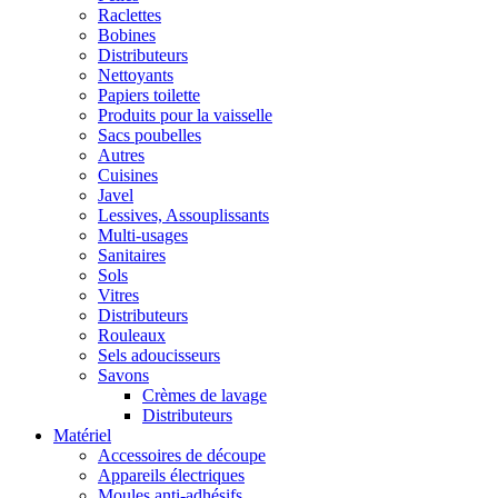
Raclettes
Bobines
Distributeurs
Nettoyants
Papiers toilette
Produits pour la vaisselle
Sacs poubelles
Autres
Cuisines
Javel
Lessives, Assouplissants
Multi-usages
Sanitaires
Sols
Vitres
Distributeurs
Rouleaux
Sels adoucisseurs
Savons
Crèmes de lavage
Distributeurs
Matériel
Accessoires de découpe
Appareils électriques
Moules anti-adhésifs