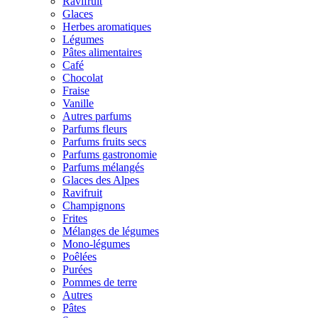
Ravifruit
Glaces
Herbes aromatiques
Légumes
Pâtes alimentaires
Café
Chocolat
Fraise
Vanille
Autres parfums
Parfums fleurs
Parfums fruits secs
Parfums gastronomie
Parfums mélangés
Glaces des Alpes
Ravifruit
Champignons
Frites
Mélanges de légumes
Mono-légumes
Poêlées
Purées
Pommes de terre
Autres
Pâtes