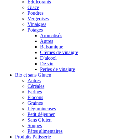
Édulcorants
Glace
Poudres
Vergeoises
Vinaigres
Potages
Aromatisés
Autres
Balsamique
Crèmes de vinaigre
D'alcool
De vin
Perles de vinaigre
Bio et sans Gluten
Autres
Céréales
Farines
Flocons
Graines
Légumineuses
Petit-déjeuner
Sans Gluten
Soupes
Pâtes alimentaires
Produits Pâtisserie