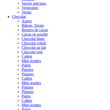
Sucres spéciaux
Vergeoises
Vernis
Chocolat
Autres
Bâtons, Drops
Beurres de cacao
Cacao en poudre
Chocolat blanc
Chocolat coloré
Chocolat au lait
Chocolat noir
Callets
Mini gouttes
Palets
Pistoles
Plaques
Callets
Mini gouttes
Pistoles
Plaques
Palets
Callets
Mini gouttes
Palets