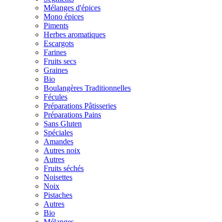
Mélanges d'épices
Mono épices
Piments
Herbes aromatiques
Escargots
Farines
Fruits secs
Graines
Bio
Boulangères Traditionnelles
Fécules
Préparations Pâtisseries
Préparations Pains
Sans Gluten
Spéciales
Amandes
Autres noix
Autres
Fruits séchés
Noisettes
Noix
Pistaches
Autres
Bio
Mélanges