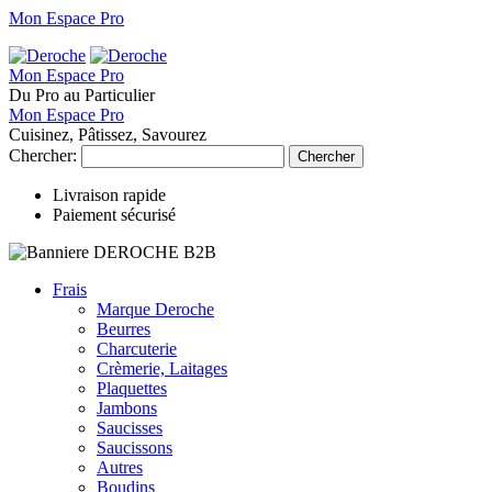
Mon Espace Pro
Mon Espace Pro
Du Pro au Particulier
Mon Espace Pro
Cuisinez, Pâtissez, Savourez
Chercher:
Chercher
Livraison rapide
Paiement sécurisé
Frais
Marque Deroche
Beurres
Charcuterie
Crèmerie, Laitages
Plaquettes
Jambons
Saucisses
Saucissons
Autres
Boudins