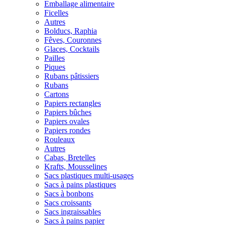
Emballage alimentaire
Ficelles
Autres
Bolducs, Raphia
Fêves, Couronnes
Glaces, Cocktails
Pailles
Piques
Rubans pâtissiers
Rubans
Cartons
Papiers rectangles
Papiers bûches
Papiers ovales
Papiers rondes
Rouleaux
Autres
Cabas, Bretelles
Krafts, Mousselines
Sacs plastiques multi-usages
Sacs à pains plastiques
Sacs à bonbons
Sacs croissants
Sacs ingraissables
Sacs à pains papier