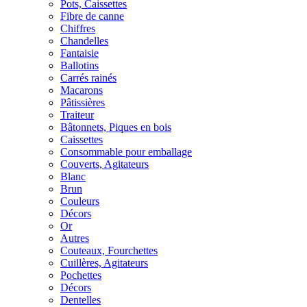
Pots, Caissettes
Fibre de canne
Chiffres
Chandelles
Fantaisie
Ballotins
Carrés rainés
Macarons
Pâtissières
Traiteur
Bâtonnets, Piques en bois
Caissettes
Consommable pour emballage
Couverts, Agitateurs
Blanc
Brun
Couleurs
Décors
Or
Autres
Couteaux, Fourchettes
Cuillères, Agitateurs
Pochettes
Décors
Dentelles