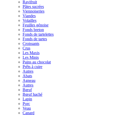
Ravifruit
Pâtes sucrées
Viennoiseries
Viandes
Volailles
Feuilles génoise
Fonds breton
Fonds de tartelettes
Fonds de tartes
Croissants
Crus
Les Maxis
Les Minis
Pains au chocolat
Prêts à cuire
Autres
Abats
Agneau
Autres
Bœuf
Bœuf haché
Lapin
Porc
Veau
Canard