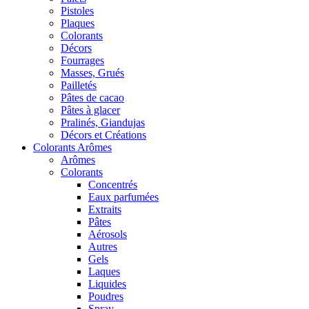
Pistoles
Plaques
Colorants
Décors
Fourrages
Masses, Grués
Pailletés
Pâtes de cacao
Pâtes à glacer
Pralinés, Giandujas
Décors et Créations
Colorants Arômes
Arômes
Colorants
Concentrés
Eaux parfumées
Extraits
Pâtes
Aérosols
Autres
Gels
Laques
Liquides
Poudres
Spray