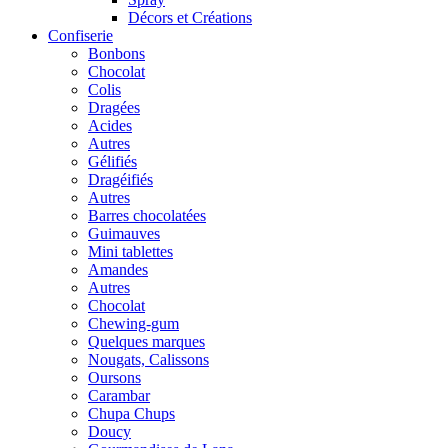
Décors et Créations
Confiserie
Bonbons
Chocolat
Colis
Dragées
Acides
Autres
Gélifiés
Dragéifiés
Autres
Barres chocolatées
Guimauves
Mini tablettes
Amandes
Autres
Chocolat
Chewing-gum
Quelques marques
Nougats, Calissons
Oursons
Carambar
Chupa Chups
Doucy