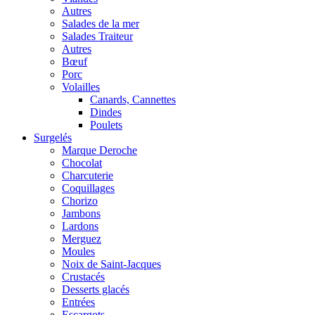
Autres
Salades de la mer
Salades Traiteur
Autres
Bœuf
Porc
Volailles
Canards, Cannettes
Dindes
Poulets
Surgelés
Marque Deroche
Chocolat
Charcuterie
Coquillages
Chorizo
Jambons
Lardons
Merguez
Moules
Noix de Saint-Jacques
Crustacés
Desserts glacés
Entrées
Escargots