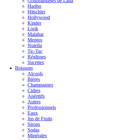
Gourmandises de Lana
Haribo
Hitschler
Hollywood
Kinder
Look
Malabar
Mentos
Nutella
Tic-Tac
Réglisses
Sucettes
Boissons
Alcools
Bières
Champagnes
Cidres
Apéritifs
Autres
Professionnels
Eaux
Jus de Fruits
Sirops
Sodas
Minérales