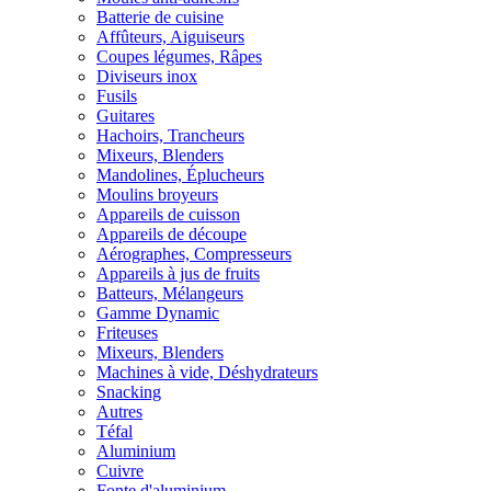
Batterie de cuisine
Affûteurs, Aiguiseurs
Coupes légumes, Râpes
Diviseurs inox
Fusils
Guitares
Hachoirs, Trancheurs
Mixeurs, Blenders
Mandolines, Éplucheurs
Moulins broyeurs
Appareils de cuisson
Appareils de découpe
Aérographes, Compresseurs
Appareils à jus de fruits
Batteurs, Mélangeurs
Gamme Dynamic
Friteuses
Mixeurs, Blenders
Machines à vide, Déshydrateurs
Snacking
Autres
Téfal
Aluminium
Cuivre
Fonte d'aluminium