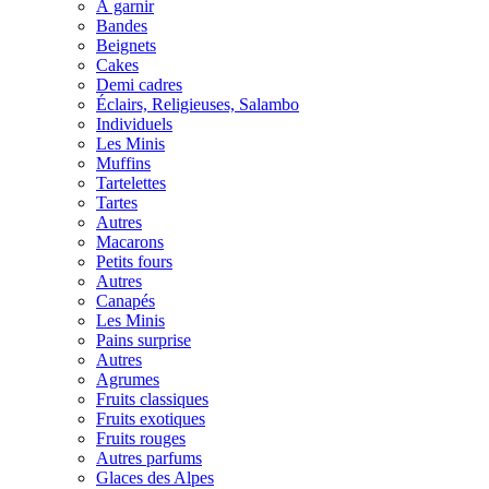
À garnir
Bandes
Beignets
Cakes
Demi cadres
Éclairs, Religieuses, Salambo
Individuels
Les Minis
Muffins
Tartelettes
Tartes
Autres
Macarons
Petits fours
Autres
Canapés
Les Minis
Pains surprise
Autres
Agrumes
Fruits classiques
Fruits exotiques
Fruits rouges
Autres parfums
Glaces des Alpes