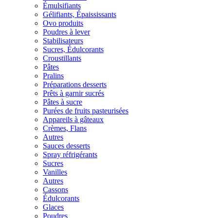
Émulsifiants
Gélifiants, Épaississants
Ovo produits
Poudres à lever
Stabilisateurs
Sucres, Édulcorants
Croustillants
Pâtes
Pralins
Préparations desserts
Prêts à garnir sucrés
Pâtes à sucre
Purées de fruits pasteurisées
Appareils à gâteaux
Crèmes, Flans
Autres
Sauces desserts
Spray réfrigérants
Sucres
Vanilles
Autres
Cassons
Édulcorants
Glaces
Poudres