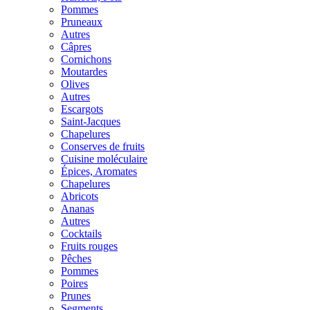
Pommes
Pruneaux
Autres
Câpres
Cornichons
Moutardes
Olives
Autres
Escargots
Saint-Jacques
Chapelures
Conserves de fruits
Cuisine moléculaire
Épices, Aromates
Chapelures
Abricots
Ananas
Autres
Cocktails
Fruits rouges
Pêches
Pommes
Poires
Prunes
Segments