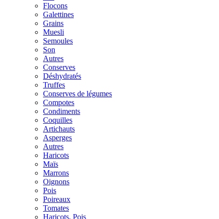
Flocons
Galettines
Grains
Muesli
Semoules
Son
Autres
Conserves
Déshydratés
Truffes
Conserves de légumes
Compotes
Condiments
Coquilles
Artichauts
Asperges
Autres
Haricots
Maïs
Marrons
Oignons
Pois
Poireaux
Tomates
Haricots, Pois