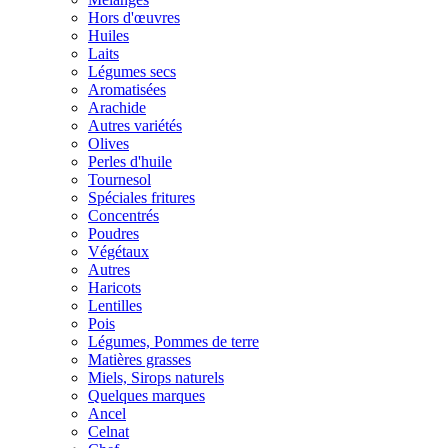
Hors d'œuvres
Huiles
Laits
Légumes secs
Aromatisées
Arachide
Autres variétés
Olives
Perles d'huile
Tournesol
Spéciales fritures
Concentrés
Poudres
Végétaux
Autres
Haricots
Lentilles
Pois
Légumes, Pommes de terre
Matières grasses
Miels, Sirops naturels
Quelques marques
Ancel
Celnat