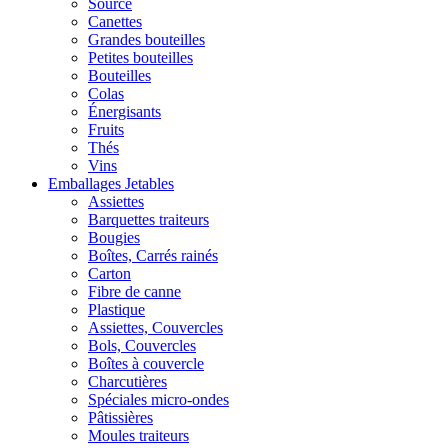
Source
Canettes
Grandes bouteilles
Petites bouteilles
Bouteilles
Colas
Énergisants
Fruits
Thés
Vins
Emballages Jetables
Assiettes
Barquettes traiteurs
Bougies
Boîtes, Carrés rainés
Carton
Fibre de canne
Plastique
Assiettes, Couvercles
Bols, Couvercles
Boîtes à couvercle
Charcutières
Spéciales micro-ondes
Pâtissières
Moules traiteurs