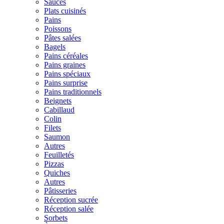
Sauces
Plats cuisinés
Pains
Poissons
Pâtes salées
Bagels
Pains céréales
Pains graines
Pains spéciaux
Pains surprise
Pains traditionnels
Beignets
Cabillaud
Colin
Filets
Saumon
Autres
Feuilletés
Pizzas
Quiches
Autres
Pâtisseries
Réception sucrée
Réception salée
Sorbets