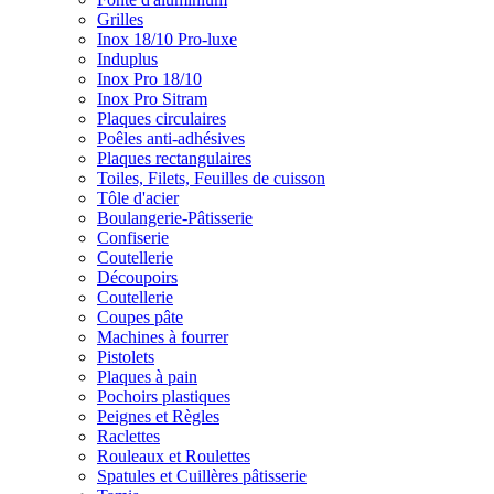
Grilles
Inox 18/10 Pro-luxe
Induplus
Inox Pro 18/10
Inox Pro Sitram
Plaques circulaires
Poêles anti-adhésives
Plaques rectangulaires
Toiles, Filets, Feuilles de cuisson
Tôle d'acier
Boulangerie-Pâtisserie
Confiserie
Coutellerie
Découpoirs
Coutellerie
Coupes pâte
Machines à fourrer
Pistolets
Plaques à pain
Pochoirs plastiques
Peignes et Règles
Raclettes
Rouleaux et Roulettes
Spatules et Cuillères pâtisserie