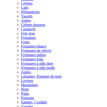
Crèmes
Laits
Préparations
Yaourts
Autres
Crèmes desserts
Crustacés
Foie gras
Fromages
Fruits
Fromages blancs
Fromages de chèvre
Fromages italien
Fromages frais
Fromages à pâte dure
Fromages à pâte molle
Autres
Légumes, Pommes de terre
Levures
Margarines
Œufs
Pains
Poissons
Salades, Crudités
Viandes