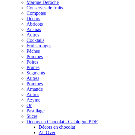
Marque Deroche
Conserves de fruits
Compotes
Décors
Abricots
Ananas
Autres
Cocktails
Fruits rouges
Pêches
Pommes
Poires
Prunes
Segments
Autres
Pommes
Amande
Autres
Azyme
Or
Pastillage
Sucre
Décors en Chocolat - Catalogue PDF
Décors en chocolat
All Over