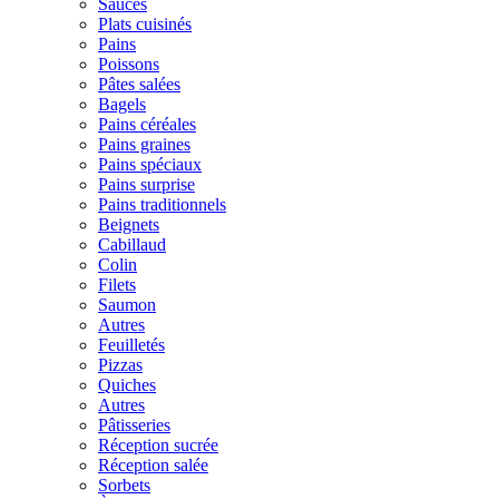
Sauces
Plats cuisinés
Pains
Poissons
Pâtes salées
Bagels
Pains céréales
Pains graines
Pains spéciaux
Pains surprise
Pains traditionnels
Beignets
Cabillaud
Colin
Filets
Saumon
Autres
Feuilletés
Pizzas
Quiches
Autres
Pâtisseries
Réception sucrée
Réception salée
Sorbets