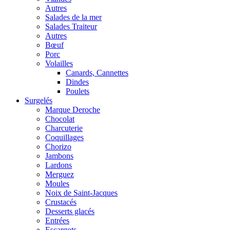
Autres
Salades de la mer
Salades Traiteur
Autres
Bœuf
Porc
Volailles
Canards, Cannettes
Dindes
Poulets
Surgelés
Marque Deroche
Chocolat
Charcuterie
Coquillages
Chorizo
Jambons
Lardons
Merguez
Moules
Noix de Saint-Jacques
Crustacés
Desserts glacés
Entrées
Escargots