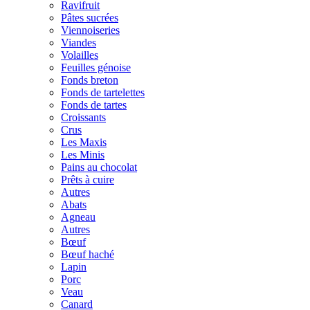
Ravifruit
Pâtes sucrées
Viennoiseries
Viandes
Volailles
Feuilles génoise
Fonds breton
Fonds de tartelettes
Fonds de tartes
Croissants
Crus
Les Maxis
Les Minis
Pains au chocolat
Prêts à cuire
Autres
Abats
Agneau
Autres
Bœuf
Bœuf haché
Lapin
Porc
Veau
Canard