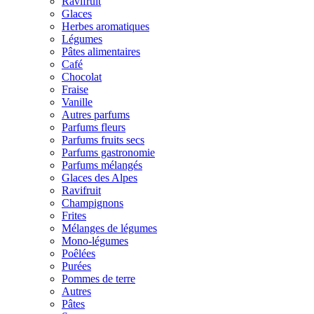
Ravifruit
Glaces
Herbes aromatiques
Légumes
Pâtes alimentaires
Café
Chocolat
Fraise
Vanille
Autres parfums
Parfums fleurs
Parfums fruits secs
Parfums gastronomie
Parfums mélangés
Glaces des Alpes
Ravifruit
Champignons
Frites
Mélanges de légumes
Mono-légumes
Poêlées
Purées
Pommes de terre
Autres
Pâtes