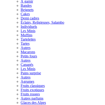
À garnir
Bandes
Beignets
Cakes
Demi cadres
Éclairs, Religieuses, Salambo
Individuels
Les Minis
Muffins
Tartelettes
Tartes
Autres
Macarons
Petits fours
Autres
Canapés
Les Minis
Pains surprise
Autres
Agrumes
Fruits classiques
Fruits exotiques
Fruits rouges
Autres parfums
Glaces des Alpes