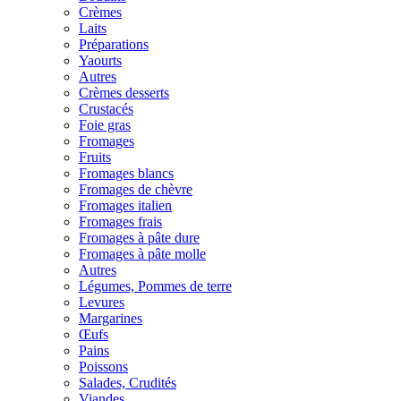
Crèmes
Laits
Préparations
Yaourts
Autres
Crèmes desserts
Crustacés
Foie gras
Fromages
Fruits
Fromages blancs
Fromages de chèvre
Fromages italien
Fromages frais
Fromages à pâte dure
Fromages à pâte molle
Autres
Légumes, Pommes de terre
Levures
Margarines
Œufs
Pains
Poissons
Salades, Crudités
Viandes