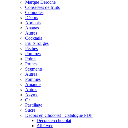
Marque Deroche
Conserves de fruits
Compotes
Décors
Abricots
Ananas
Autres
Cocktails
Fruits rouges
Pêches
Pommes
Poires
Prunes
Segments
Autres
Pommes
Amande
Autres
Azyme
Or
Pastillage
Sucre
Décors en Chocolat - Catalogue PDF
Décors en chocolat
All Over