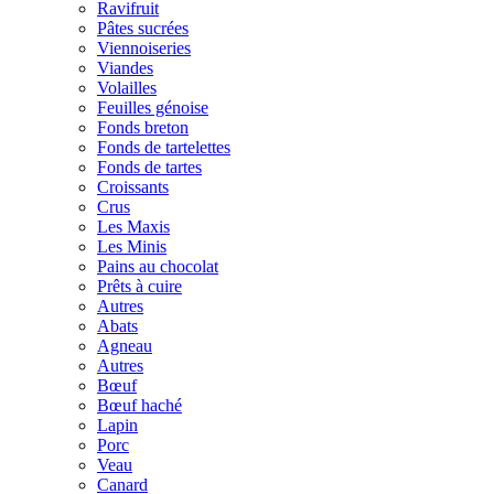
Ravifruit
Pâtes sucrées
Viennoiseries
Viandes
Volailles
Feuilles génoise
Fonds breton
Fonds de tartelettes
Fonds de tartes
Croissants
Crus
Les Maxis
Les Minis
Pains au chocolat
Prêts à cuire
Autres
Abats
Agneau
Autres
Bœuf
Bœuf haché
Lapin
Porc
Veau
Canard