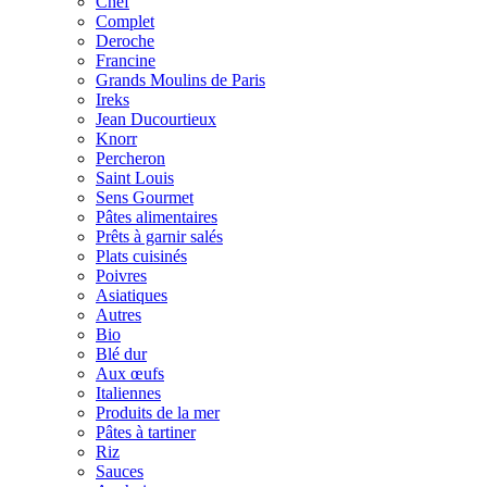
Chef
Complet
Deroche
Francine
Grands Moulins de Paris
Ireks
Jean Ducourtieux
Knorr
Percheron
Saint Louis
Sens Gourmet
Pâtes alimentaires
Prêts à garnir salés
Plats cuisinés
Poivres
Asiatiques
Autres
Bio
Blé dur
Aux œufs
Italiennes
Produits de la mer
Pâtes à tartiner
Riz
Sauces