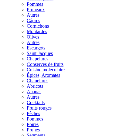
Pommes
Pruneaux
Autres
Câpres
Cornichons
Moutardes
Olives
Autres
Escargots
Saint-Jacques
Chapelures
Conserves de fruits
Cuisine moléculaire
Épices, Aromates
Chapelures
Abricots
Ananas
Autres
Cocktails
Fruits rouges
Pêches
Pommes
Poires
Prunes
Segments