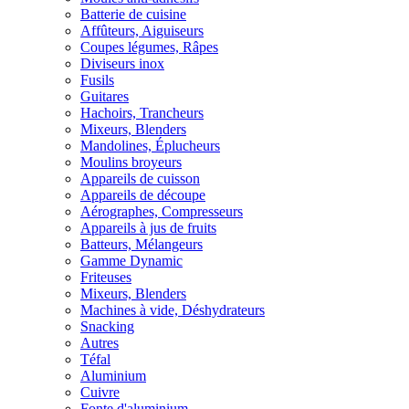
Batterie de cuisine
Affûteurs, Aiguiseurs
Coupes légumes, Râpes
Diviseurs inox
Fusils
Guitares
Hachoirs, Trancheurs
Mixeurs, Blenders
Mandolines, Éplucheurs
Moulins broyeurs
Appareils de cuisson
Appareils de découpe
Aérographes, Compresseurs
Appareils à jus de fruits
Batteurs, Mélangeurs
Gamme Dynamic
Friteuses
Mixeurs, Blenders
Machines à vide, Déshydrateurs
Snacking
Autres
Téfal
Aluminium
Cuivre
Fonte d'aluminium