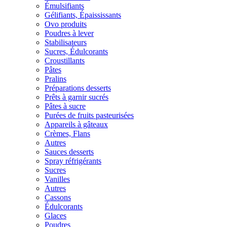
Émulsifiants
Gélifiants, Épaississants
Ovo produits
Poudres à lever
Stabilisateurs
Sucres, Édulcorants
Croustillants
Pâtes
Pralins
Préparations desserts
Prêts à garnir sucrés
Pâtes à sucre
Purées de fruits pasteurisées
Appareils à gâteaux
Crèmes, Flans
Autres
Sauces desserts
Spray réfrigérants
Sucres
Vanilles
Autres
Cassons
Édulcorants
Glaces
Poudres