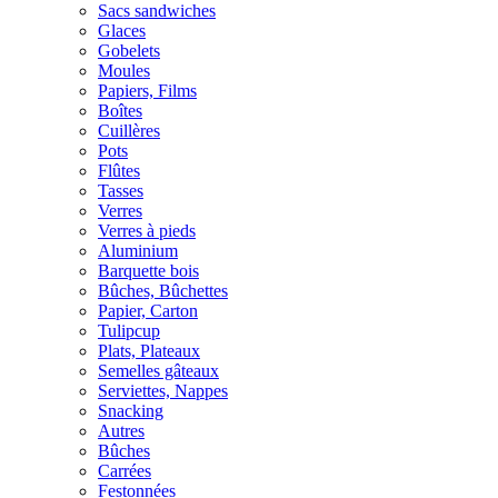
Sacs sandwiches
Glaces
Gobelets
Moules
Papiers, Films
Boîtes
Cuillères
Pots
Flûtes
Tasses
Verres
Verres à pieds
Aluminium
Barquette bois
Bûches, Bûchettes
Papier, Carton
Tulipcup
Plats, Plateaux
Semelles gâteaux
Serviettes, Nappes
Snacking
Autres
Bûches
Carrées
Festonnées