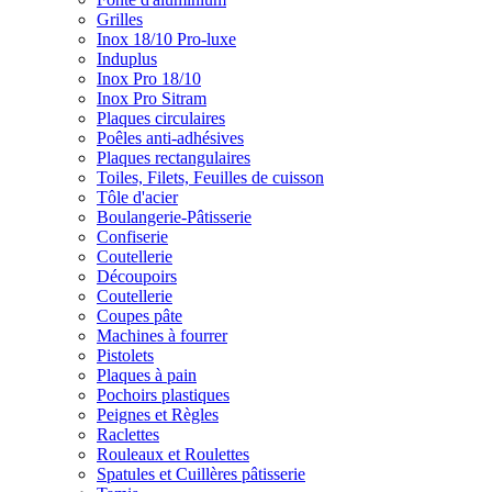
Grilles
Inox 18/10 Pro-luxe
Induplus
Inox Pro 18/10
Inox Pro Sitram
Plaques circulaires
Poêles anti-adhésives
Plaques rectangulaires
Toiles, Filets, Feuilles de cuisson
Tôle d'acier
Boulangerie-Pâtisserie
Confiserie
Coutellerie
Découpoirs
Coutellerie
Coupes pâte
Machines à fourrer
Pistolets
Plaques à pain
Pochoirs plastiques
Peignes et Règles
Raclettes
Rouleaux et Roulettes
Spatules et Cuillères pâtisserie