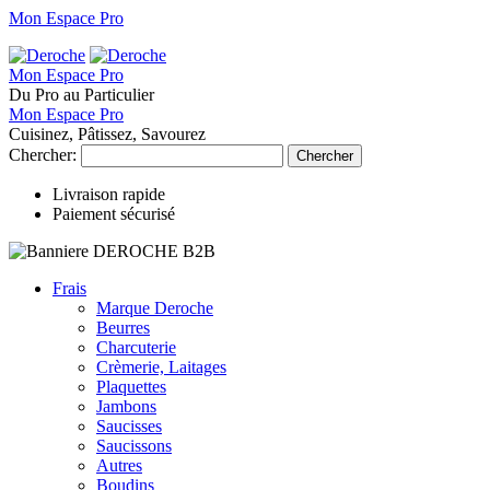
Mon Espace Pro
Mon Espace Pro
Du Pro au Particulier
Mon Espace Pro
Cuisinez, Pâtissez, Savourez
Chercher:
Chercher
Livraison rapide
Paiement sécurisé
Frais
Marque Deroche
Beurres
Charcuterie
Crèmerie, Laitages
Plaquettes
Jambons
Saucisses
Saucissons
Autres
Boudins