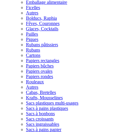
Emballage alimentaire
Ficelles
Autres
Bolducs, Raphia
Fêves, Couronnes
Glaces, Cocktails
Pailles
Piques
Rubans pâtissiers
Rubans
Cartons
Papiers rectangles
Papiers bûches
Papiers ovales
Papiers rondes
Rouleaux
Autres
Cabas, Bretelles
Krafts, Mousselines
Sacs plastiques multi-usages
Sacs à pains plastiques
Sacs à bonbons
Sacs croissants
Sacs ingraissables
Sacs à pains papier