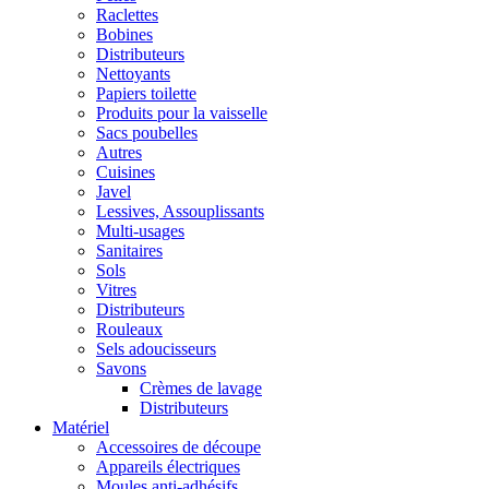
Raclettes
Bobines
Distributeurs
Nettoyants
Papiers toilette
Produits pour la vaisselle
Sacs poubelles
Autres
Cuisines
Javel
Lessives, Assouplissants
Multi-usages
Sanitaires
Sols
Vitres
Distributeurs
Rouleaux
Sels adoucisseurs
Savons
Crèmes de lavage
Distributeurs
Matériel
Accessoires de découpe
Appareils électriques
Moules anti-adhésifs