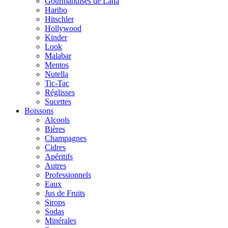
Gourmandises de Lana
Haribo
Hitschler
Hollywood
Kinder
Look
Malabar
Mentos
Nutella
Tic-Tac
Réglisses
Sucettes
Boissons
Alcools
Bières
Champagnes
Cidres
Apéritifs
Autres
Professionnels
Eaux
Jus de Fruits
Sirops
Sodas
Minérales