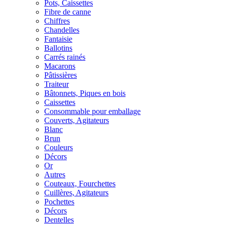
Pots, Caissettes
Fibre de canne
Chiffres
Chandelles
Fantaisie
Ballotins
Carrés rainés
Macarons
Pâtissières
Traiteur
Bâtonnets, Piques en bois
Caissettes
Consommable pour emballage
Couverts, Agitateurs
Blanc
Brun
Couleurs
Décors
Or
Autres
Couteaux, Fourchettes
Cuillères, Agitateurs
Pochettes
Décors
Dentelles