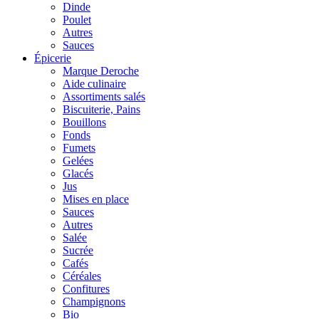
Dinde
Poulet
Autres
Sauces
Épicerie
Marque Deroche
Aide culinaire
Assortiments salés
Biscuiterie, Pains
Bouillons
Fonds
Fumets
Gelées
Glacés
Jus
Mises en place
Sauces
Autres
Salée
Sucrée
Cafés
Céréales
Confitures
Champignons
Bio