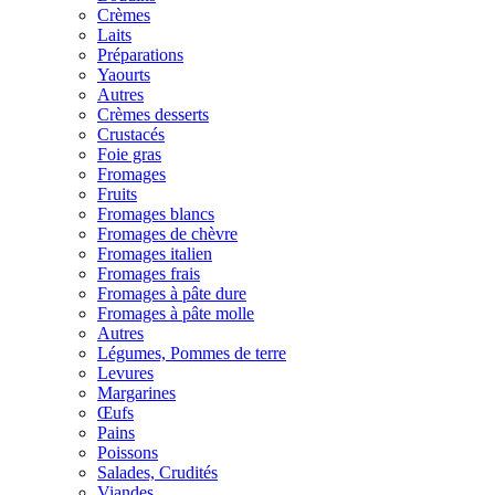
Crèmes
Laits
Préparations
Yaourts
Autres
Crèmes desserts
Crustacés
Foie gras
Fromages
Fruits
Fromages blancs
Fromages de chèvre
Fromages italien
Fromages frais
Fromages à pâte dure
Fromages à pâte molle
Autres
Légumes, Pommes de terre
Levures
Margarines
Œufs
Pains
Poissons
Salades, Crudités
Viandes