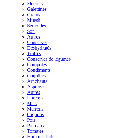
Flocons
Galettines
Grains
Muesli
Semoules
Son
Autres
Conserves
Déshydratés
Truffes
Conserves de légumes
Compotes
Condiments
Coquilles
Artichauts
Asperges
Autres
Haricots
Maïs
Marrons
Oignons
Pois
Poireaux
Tomates
Haricots, Pois