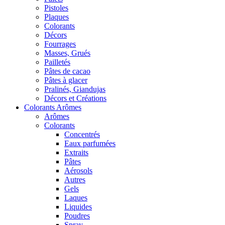
Pistoles
Plaques
Colorants
Décors
Fourrages
Masses, Grués
Pailletés
Pâtes de cacao
Pâtes à glacer
Pralinés, Giandujas
Décors et Créations
Colorants Arômes
Arômes
Colorants
Concentrés
Eaux parfumées
Extraits
Pâtes
Aérosols
Autres
Gels
Laques
Liquides
Poudres
Spray