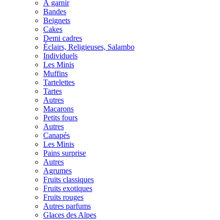
À garnir
Bandes
Beignets
Cakes
Demi cadres
Éclairs, Religieuses, Salambo
Individuels
Les Minis
Muffins
Tartelettes
Tartes
Autres
Macarons
Petits fours
Autres
Canapés
Les Minis
Pains surprise
Autres
Agrumes
Fruits classiques
Fruits exotiques
Fruits rouges
Autres parfums
Glaces des Alpes