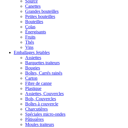
Source
Canettes
Grandes bouteilles
Petites bouteilles
Bouteilles
Colas
Énergisants
Fruits
Thés
Vins
Emballages Jetables
Assiettes
Barquettes traiteurs
Bougies
Boîtes, Carrés rainés
Carton
Fibre de canne
Plastique
Assiettes, Couvercles
Bols, Couvercles
Boîtes à couvercle
Charcutières
Spéciales micro-ondes
Pâtissières
Moules traiteurs