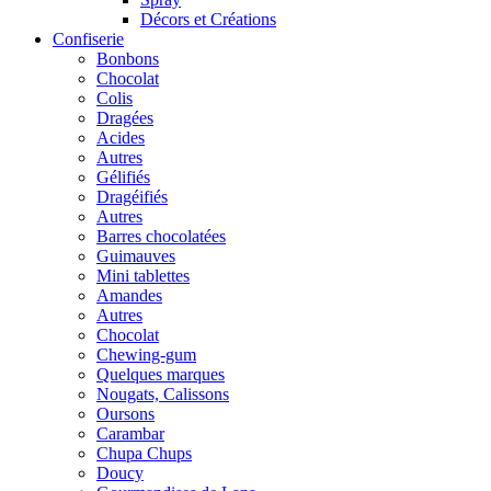
Décors et Créations
Confiserie
Bonbons
Chocolat
Colis
Dragées
Acides
Autres
Gélifiés
Dragéifiés
Autres
Barres chocolatées
Guimauves
Mini tablettes
Amandes
Autres
Chocolat
Chewing-gum
Quelques marques
Nougats, Calissons
Oursons
Carambar
Chupa Chups
Doucy