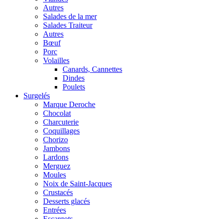
Autres
Salades de la mer
Salades Traiteur
Autres
Bœuf
Porc
Volailles
Canards, Cannettes
Dindes
Poulets
Surgelés
Marque Deroche
Chocolat
Charcuterie
Coquillages
Chorizo
Jambons
Lardons
Merguez
Moules
Noix de Saint-Jacques
Crustacés
Desserts glacés
Entrées
Escargots