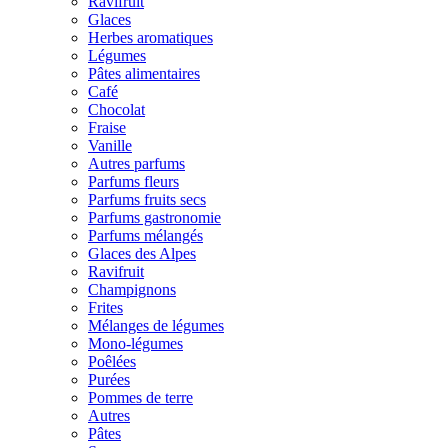
Ravifruit
Glaces
Herbes aromatiques
Légumes
Pâtes alimentaires
Café
Chocolat
Fraise
Vanille
Autres parfums
Parfums fleurs
Parfums fruits secs
Parfums gastronomie
Parfums mélangés
Glaces des Alpes
Ravifruit
Champignons
Frites
Mélanges de légumes
Mono-légumes
Poêlées
Purées
Pommes de terre
Autres
Pâtes