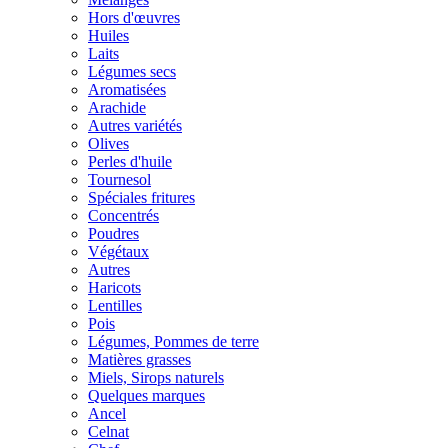
Hors d'œuvres
Huiles
Laits
Légumes secs
Aromatisées
Arachide
Autres variétés
Olives
Perles d'huile
Tournesol
Spéciales fritures
Concentrés
Poudres
Végétaux
Autres
Haricots
Lentilles
Pois
Légumes, Pommes de terre
Matières grasses
Miels, Sirops naturels
Quelques marques
Ancel
Celnat