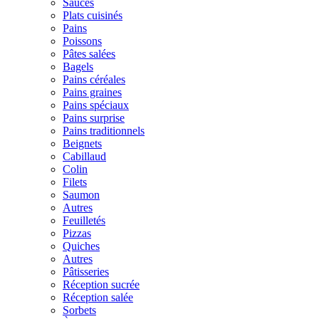
Sauces
Plats cuisinés
Pains
Poissons
Pâtes salées
Bagels
Pains céréales
Pains graines
Pains spéciaux
Pains surprise
Pains traditionnels
Beignets
Cabillaud
Colin
Filets
Saumon
Autres
Feuilletés
Pizzas
Quiches
Autres
Pâtisseries
Réception sucrée
Réception salée
Sorbets