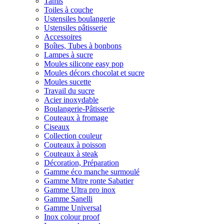
Tamis
Toiles à couche
Ustensiles boulangerie
Ustensiles pâtisserie
Accessoires
Boîtes, Tubes à bonbons
Lampes à sucre
Moules silicone easy pop
Moules décors chocolat et sucre
Moules sucette
Travail du sucre
Acier inoxydable
Boulangerie-Pâtisserie
Couteaux à fromage
Ciseaux
Collection couleur
Couteaux à poisson
Couteaux à steak
Décoration, Préparation
Gamme éco manche surmoulé
Gamme Mitre ronte Sabatier
Gamme Ultra pro inox
Gamme Sanelli
Gamme Universal
Inox colour proof