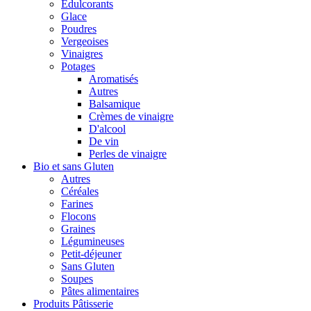
Édulcorants
Glace
Poudres
Vergeoises
Vinaigres
Potages
Aromatisés
Autres
Balsamique
Crèmes de vinaigre
D'alcool
De vin
Perles de vinaigre
Bio et sans Gluten
Autres
Céréales
Farines
Flocons
Graines
Légumineuses
Petit-déjeuner
Sans Gluten
Soupes
Pâtes alimentaires
Produits Pâtisserie