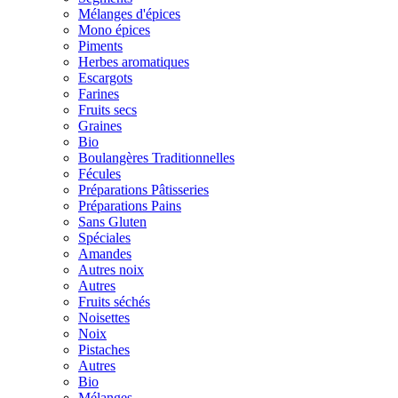
Mélanges d'épices
Mono épices
Piments
Herbes aromatiques
Escargots
Farines
Fruits secs
Graines
Bio
Boulangères Traditionnelles
Fécules
Préparations Pâtisseries
Préparations Pains
Sans Gluten
Spéciales
Amandes
Autres noix
Autres
Fruits séchés
Noisettes
Noix
Pistaches
Autres
Bio
Mélanges