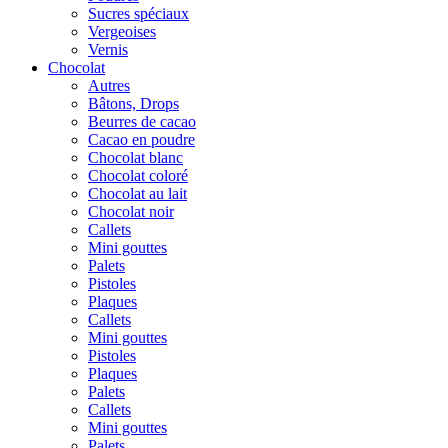
Sucres spéciaux
Vergeoises
Vernis
Chocolat
Autres
Bâtons, Drops
Beurres de cacao
Cacao en poudre
Chocolat blanc
Chocolat coloré
Chocolat au lait
Chocolat noir
Callets
Mini gouttes
Palets
Pistoles
Plaques
Callets
Mini gouttes
Pistoles
Plaques
Palets
Callets
Mini gouttes
Palets