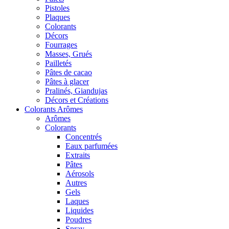
Pistoles
Plaques
Colorants
Décors
Fourrages
Masses, Grués
Pailletés
Pâtes de cacao
Pâtes à glacer
Pralinés, Giandujas
Décors et Créations
Colorants Arômes
Arômes
Colorants
Concentrés
Eaux parfumées
Extraits
Pâtes
Aérosols
Autres
Gels
Laques
Liquides
Poudres
Spray