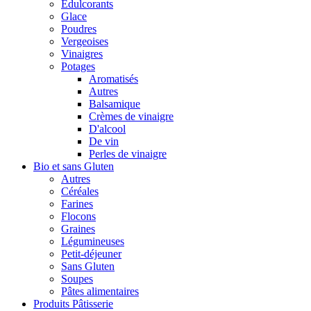
Édulcorants
Glace
Poudres
Vergeoises
Vinaigres
Potages
Aromatisés
Autres
Balsamique
Crèmes de vinaigre
D'alcool
De vin
Perles de vinaigre
Bio et sans Gluten
Autres
Céréales
Farines
Flocons
Graines
Légumineuses
Petit-déjeuner
Sans Gluten
Soupes
Pâtes alimentaires
Produits Pâtisserie