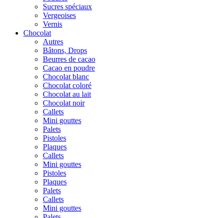
Sucres spéciaux
Vergeoises
Vernis
Chocolat
Autres
Bâtons, Drops
Beurres de cacao
Cacao en poudre
Chocolat blanc
Chocolat coloré
Chocolat au lait
Chocolat noir
Callets
Mini gouttes
Palets
Pistoles
Plaques
Callets
Mini gouttes
Pistoles
Plaques
Palets
Callets
Mini gouttes
Palets