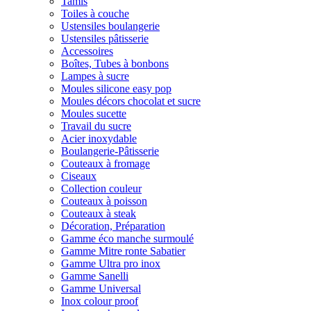
Tamis
Toiles à couche
Ustensiles boulangerie
Ustensiles pâtisserie
Accessoires
Boîtes, Tubes à bonbons
Lampes à sucre
Moules silicone easy pop
Moules décors chocolat et sucre
Moules sucette
Travail du sucre
Acier inoxydable
Boulangerie-Pâtisserie
Couteaux à fromage
Ciseaux
Collection couleur
Couteaux à poisson
Couteaux à steak
Décoration, Préparation
Gamme éco manche surmoulé
Gamme Mitre ronte Sabatier
Gamme Ultra pro inox
Gamme Sanelli
Gamme Universal
Inox colour proof