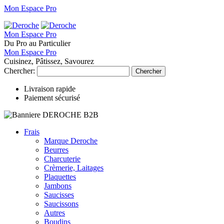
Mon Espace Pro
Mon Espace Pro
Du Pro au Particulier
Mon Espace Pro
Cuisinez, Pâtissez, Savourez
Chercher:
Chercher
Livraison rapide
Paiement sécurisé
Frais
Marque Deroche
Beurres
Charcuterie
Crèmerie, Laitages
Plaquettes
Jambons
Saucisses
Saucissons
Autres
Boudins