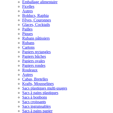
Emballage alimentaire
Ficelles
Autres
Bolducs, Raphia
Fêves, Couronnes
Glaces, Cocktails
Pailles
Piques
Rubans pâtissiers
Rubans
Cartons
Papiers rectangles
Papiers bûches
Papiers ovales
Papiers rondes
Rouleaux
Autres
Cabas, Bretelles
Krafts, Mousselines
Sacs plastiques multi-usages
Sacs à pains plastiques
Sacs à bonbons
Sacs croissants
Sacs ingraissables
Sacs à pains papier