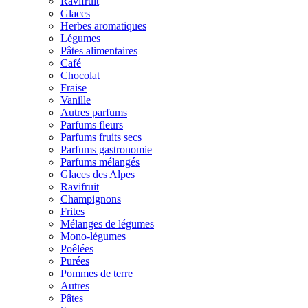
Ravifruit
Glaces
Herbes aromatiques
Légumes
Pâtes alimentaires
Café
Chocolat
Fraise
Vanille
Autres parfums
Parfums fleurs
Parfums fruits secs
Parfums gastronomie
Parfums mélangés
Glaces des Alpes
Ravifruit
Champignons
Frites
Mélanges de légumes
Mono-légumes
Poêlées
Purées
Pommes de terre
Autres
Pâtes