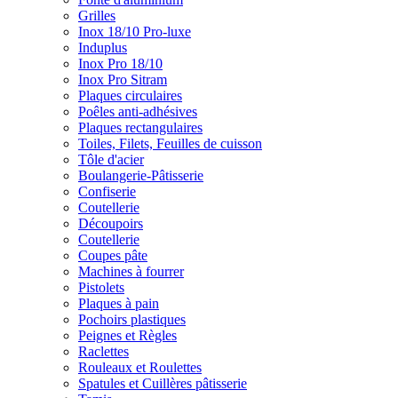
Grilles
Inox 18/10 Pro-luxe
Induplus
Inox Pro 18/10
Inox Pro Sitram
Plaques circulaires
Poêles anti-adhésives
Plaques rectangulaires
Toiles, Filets, Feuilles de cuisson
Tôle d'acier
Boulangerie-Pâtisserie
Confiserie
Coutellerie
Découpoirs
Coutellerie
Coupes pâte
Machines à fourrer
Pistolets
Plaques à pain
Pochoirs plastiques
Peignes et Règles
Raclettes
Rouleaux et Roulettes
Spatules et Cuillères pâtisserie