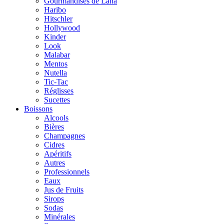
Gourmandises de Lana
Haribo
Hitschler
Hollywood
Kinder
Look
Malabar
Mentos
Nutella
Tic-Tac
Réglisses
Sucettes
Boissons
Alcools
Bières
Champagnes
Cidres
Apéritifs
Autres
Professionnels
Eaux
Jus de Fruits
Sirops
Sodas
Minérales