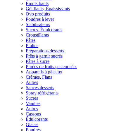
Émulsifiants
Gélifiants, Épaississants
Ovo produits
Poudres à lever
Stabilisateurs
Sucres, Édulcorants
Croustillants
Pâtes
Pralins
Préparations desserts
Prêts à garnir sucrés
Pâtes à sucre
Purées de fruits pasteurisées
Appareils à gâteaux
Crèmes, Flans
Autres
Sauces desserts
Spray réfrigérants
Sucres
Vanilles
Autres
Cassons
Édulcorants
Glaces
Poudres