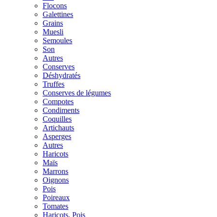
Flocons
Galettines
Grains
Muesli
Semoules
Son
Autres
Conserves
Déshydratés
Truffes
Conserves de légumes
Compotes
Condiments
Coquilles
Artichauts
Asperges
Autres
Haricots
Maïs
Marrons
Oignons
Pois
Poireaux
Tomates
Haricots, Pois