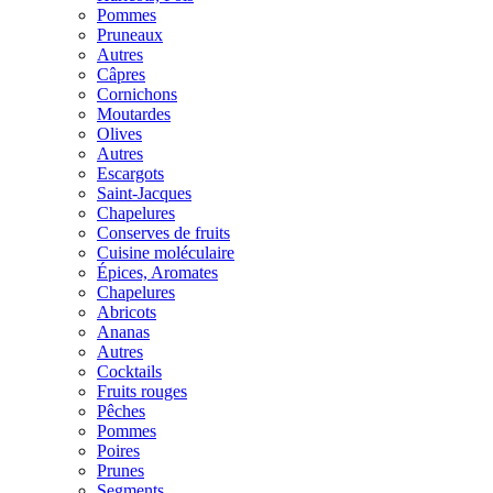
Pommes
Pruneaux
Autres
Câpres
Cornichons
Moutardes
Olives
Autres
Escargots
Saint-Jacques
Chapelures
Conserves de fruits
Cuisine moléculaire
Épices, Aromates
Chapelures
Abricots
Ananas
Autres
Cocktails
Fruits rouges
Pêches
Pommes
Poires
Prunes
Segments