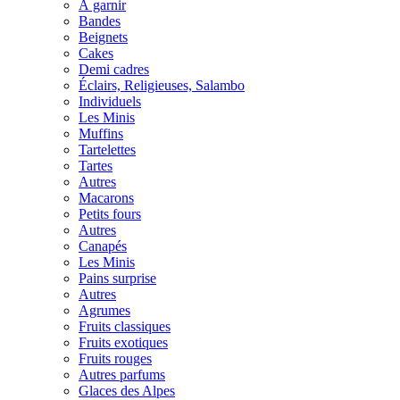
À garnir
Bandes
Beignets
Cakes
Demi cadres
Éclairs, Religieuses, Salambo
Individuels
Les Minis
Muffins
Tartelettes
Tartes
Autres
Macarons
Petits fours
Autres
Canapés
Les Minis
Pains surprise
Autres
Agrumes
Fruits classiques
Fruits exotiques
Fruits rouges
Autres parfums
Glaces des Alpes