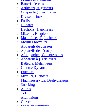
Batterie de cuisine
Affûteurs, Aiguiseurs
Coupes légumes, Râpes
Diviseurs inox
Fusils
Guitares
Hachoirs, Trancheurs
Mixeurs, Blenders
Mandolines, Éplucheurs
Moulins broyeurs
Appareils de cuisson
Appareils de découpe
Aérographes, Compresseurs
Appareils à jus de fruits
Batteurs, Mélangeurs
Gamme Dynamic
Friteuses
Mixeurs, Blenders
Machines à vide, Déshydrateurs
Snacking
Autres
Téfal
Aluminium
Cuivre
Fonte d'aluminium