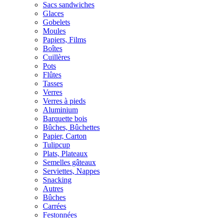
Sacs sandwiches
Glaces
Gobelets
Moules
Papiers, Films
Boîtes
Cuillères
Pots
Flûtes
Tasses
Verres
Verres à pieds
Aluminium
Barquette bois
Bûches, Bûchettes
Papier, Carton
Tulipcup
Plats, Plateaux
Semelles gâteaux
Serviettes, Nappes
Snacking
Autres
Bûches
Carrées
Festonnées