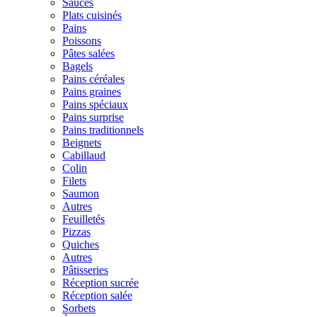
Sauces
Plats cuisinés
Pains
Poissons
Pâtes salées
Bagels
Pains céréales
Pains graines
Pains spéciaux
Pains surprise
Pains traditionnels
Beignets
Cabillaud
Colin
Filets
Saumon
Autres
Feuilletés
Pizzas
Quiches
Autres
Pâtisseries
Réception sucrée
Réception salée
Sorbets