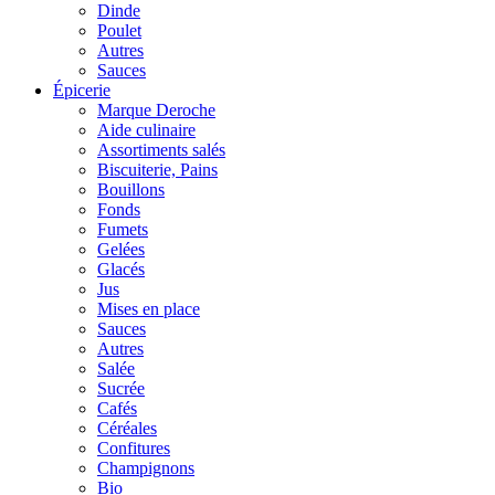
Dinde
Poulet
Autres
Sauces
Épicerie
Marque Deroche
Aide culinaire
Assortiments salés
Biscuiterie, Pains
Bouillons
Fonds
Fumets
Gelées
Glacés
Jus
Mises en place
Sauces
Autres
Salée
Sucrée
Cafés
Céréales
Confitures
Champignons
Bio