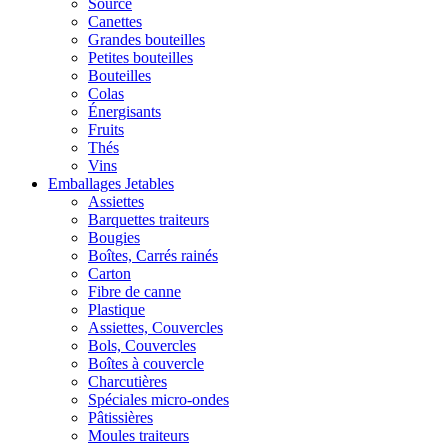
Source
Canettes
Grandes bouteilles
Petites bouteilles
Bouteilles
Colas
Énergisants
Fruits
Thés
Vins
Emballages Jetables
Assiettes
Barquettes traiteurs
Bougies
Boîtes, Carrés rainés
Carton
Fibre de canne
Plastique
Assiettes, Couvercles
Bols, Couvercles
Boîtes à couvercle
Charcutières
Spéciales micro-ondes
Pâtissières
Moules traiteurs