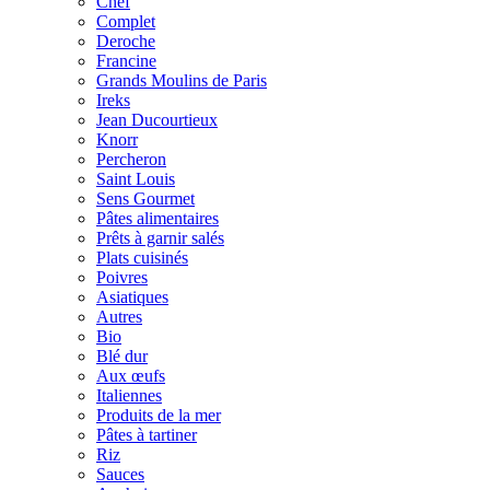
Chef
Complet
Deroche
Francine
Grands Moulins de Paris
Ireks
Jean Ducourtieux
Knorr
Percheron
Saint Louis
Sens Gourmet
Pâtes alimentaires
Prêts à garnir salés
Plats cuisinés
Poivres
Asiatiques
Autres
Bio
Blé dur
Aux œufs
Italiennes
Produits de la mer
Pâtes à tartiner
Riz
Sauces