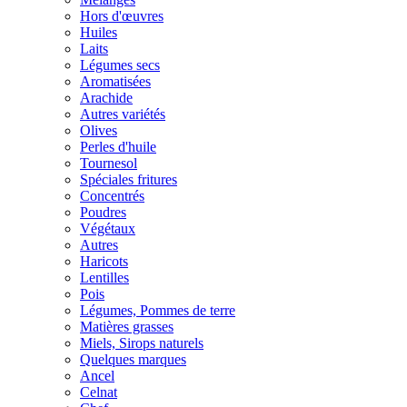
Hors d'œuvres
Huiles
Laits
Légumes secs
Aromatisées
Arachide
Autres variétés
Olives
Perles d'huile
Tournesol
Spéciales fritures
Concentrés
Poudres
Végétaux
Autres
Haricots
Lentilles
Pois
Légumes, Pommes de terre
Matières grasses
Miels, Sirops naturels
Quelques marques
Ancel
Celnat