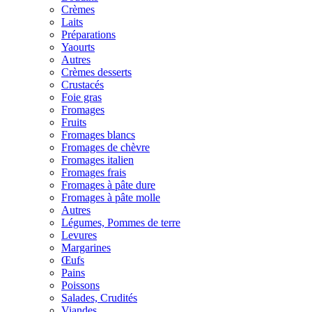
Crèmes
Laits
Préparations
Yaourts
Autres
Crèmes desserts
Crustacés
Foie gras
Fromages
Fruits
Fromages blancs
Fromages de chèvre
Fromages italien
Fromages frais
Fromages à pâte dure
Fromages à pâte molle
Autres
Légumes, Pommes de terre
Levures
Margarines
Œufs
Pains
Poissons
Salades, Crudités
Viandes