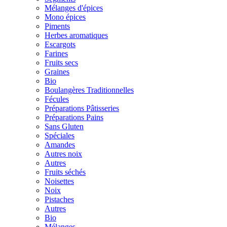
Mélanges d'épices
Mono épices
Piments
Herbes aromatiques
Escargots
Farines
Fruits secs
Graines
Bio
Boulangères Traditionnelles
Fécules
Préparations Pâtisseries
Préparations Pains
Sans Gluten
Spéciales
Amandes
Autres noix
Autres
Fruits séchés
Noisettes
Noix
Pistaches
Autres
Bio
Mélanges