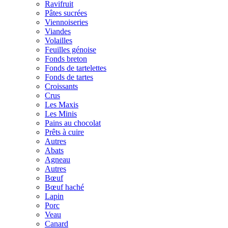
Ravifruit
Pâtes sucrées
Viennoiseries
Viandes
Volailles
Feuilles génoise
Fonds breton
Fonds de tartelettes
Fonds de tartes
Croissants
Crus
Les Maxis
Les Minis
Pains au chocolat
Prêts à cuire
Autres
Abats
Agneau
Autres
Bœuf
Bœuf haché
Lapin
Porc
Veau
Canard