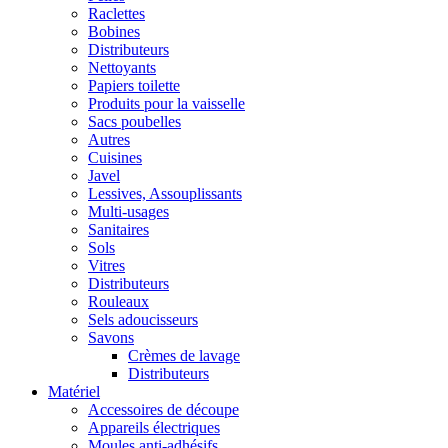
Raclettes
Bobines
Distributeurs
Nettoyants
Papiers toilette
Produits pour la vaisselle
Sacs poubelles
Autres
Cuisines
Javel
Lessives, Assouplissants
Multi-usages
Sanitaires
Sols
Vitres
Distributeurs
Rouleaux
Sels adoucisseurs
Savons
Crèmes de lavage
Distributeurs
Matériel
Accessoires de découpe
Appareils électriques
Moules anti-adhésifs