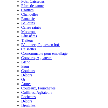
Pots, Caissettes
Fibre de canne
Chiffres
Chandelles
Fantaisie
Ballotins
Carrés rainés
Macarons
Pâtissières
Traiteur
Bâtonnets, Piques en bois
Caissettes
Consommable pour emballage
Couverts, Agitateurs
Blanc
Brun
Couleurs
Décors
Or
Autres
Couteaux, Fourchettes
Cuillères, Agitateurs
Pochettes
Décors
Dentelles