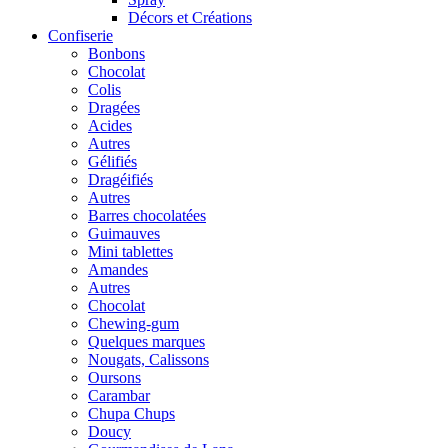
Décors et Créations
Confiserie
Bonbons
Chocolat
Colis
Dragées
Acides
Autres
Gélifiés
Dragéifiés
Autres
Barres chocolatées
Guimauves
Mini tablettes
Amandes
Autres
Chocolat
Chewing-gum
Quelques marques
Nougats, Calissons
Oursons
Carambar
Chupa Chups
Doucy