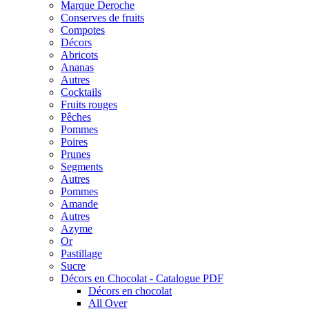
Marque Deroche
Conserves de fruits
Compotes
Décors
Abricots
Ananas
Autres
Cocktails
Fruits rouges
Pêches
Pommes
Poires
Prunes
Segments
Autres
Pommes
Amande
Autres
Azyme
Or
Pastillage
Sucre
Décors en Chocolat - Catalogue PDF
Décors en chocolat
All Over