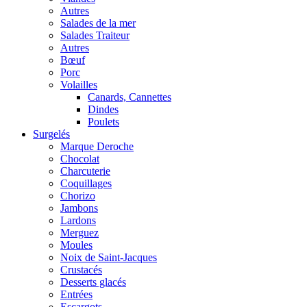
Autres
Salades de la mer
Salades Traiteur
Autres
Bœuf
Porc
Volailles
Canards, Cannettes
Dindes
Poulets
Surgelés
Marque Deroche
Chocolat
Charcuterie
Coquillages
Chorizo
Jambons
Lardons
Merguez
Moules
Noix de Saint-Jacques
Crustacés
Desserts glacés
Entrées
Escargots