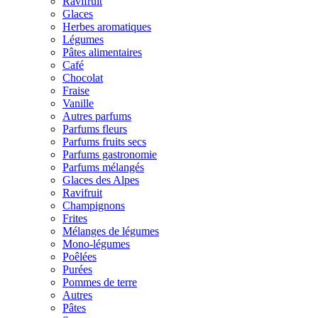
Ravifruit
Glaces
Herbes aromatiques
Légumes
Pâtes alimentaires
Café
Chocolat
Fraise
Vanille
Autres parfums
Parfums fleurs
Parfums fruits secs
Parfums gastronomie
Parfums mélangés
Glaces des Alpes
Ravifruit
Champignons
Frites
Mélanges de légumes
Mono-légumes
Poêlées
Purées
Pommes de terre
Autres
Pâtes