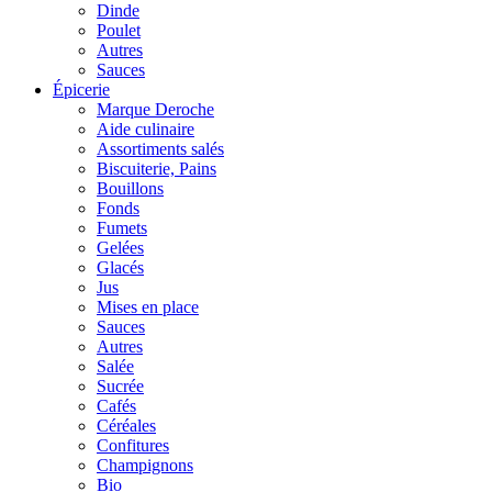
Dinde
Poulet
Autres
Sauces
Épicerie
Marque Deroche
Aide culinaire
Assortiments salés
Biscuiterie, Pains
Bouillons
Fonds
Fumets
Gelées
Glacés
Jus
Mises en place
Sauces
Autres
Salée
Sucrée
Cafés
Céréales
Confitures
Champignons
Bio