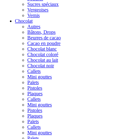
Sucres spéciaux
Vergeoises
Vernis
Chocolat
Autres
Bâtons, Drops
Beurres de cacao
Cacao en poudre
Chocolat blanc
Chocolat coloré
Chocolat au lait
Chocolat noir
Callets
Mini gouttes
Palets
Pistoles
Plaques
Callets
Mini gouttes
Pistoles
Plaques
Palets
Callets
Mini gouttes
Palets