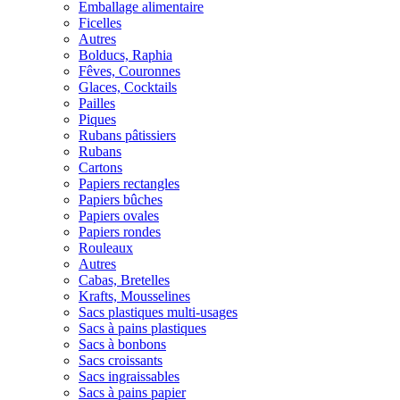
Emballage alimentaire
Ficelles
Autres
Bolducs, Raphia
Fêves, Couronnes
Glaces, Cocktails
Pailles
Piques
Rubans pâtissiers
Rubans
Cartons
Papiers rectangles
Papiers bûches
Papiers ovales
Papiers rondes
Rouleaux
Autres
Cabas, Bretelles
Krafts, Mousselines
Sacs plastiques multi-usages
Sacs à pains plastiques
Sacs à bonbons
Sacs croissants
Sacs ingraissables
Sacs à pains papier