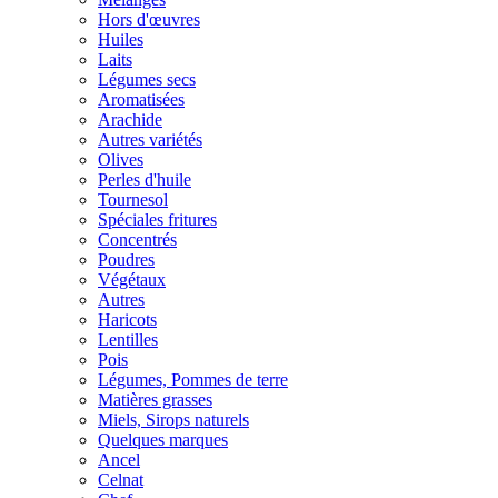
Hors d'œuvres
Huiles
Laits
Légumes secs
Aromatisées
Arachide
Autres variétés
Olives
Perles d'huile
Tournesol
Spéciales fritures
Concentrés
Poudres
Végétaux
Autres
Haricots
Lentilles
Pois
Légumes, Pommes de terre
Matières grasses
Miels, Sirops naturels
Quelques marques
Ancel
Celnat