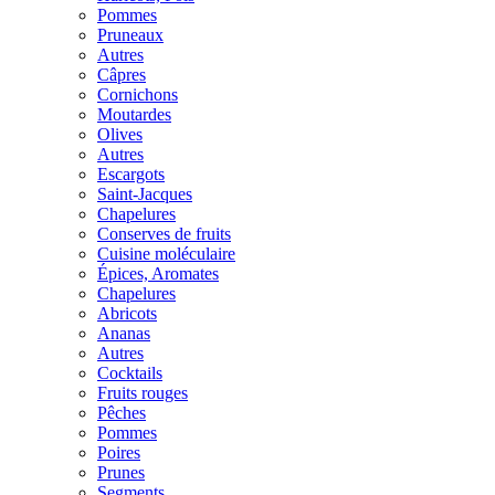
Pommes
Pruneaux
Autres
Câpres
Cornichons
Moutardes
Olives
Autres
Escargots
Saint-Jacques
Chapelures
Conserves de fruits
Cuisine moléculaire
Épices, Aromates
Chapelures
Abricots
Ananas
Autres
Cocktails
Fruits rouges
Pêches
Pommes
Poires
Prunes
Segments