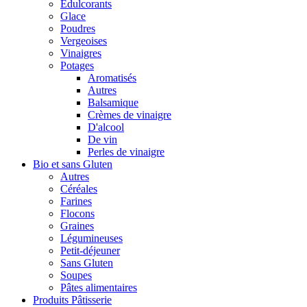
Édulcorants
Glace
Poudres
Vergeoises
Vinaigres
Potages
Aromatisés
Autres
Balsamique
Crèmes de vinaigre
D'alcool
De vin
Perles de vinaigre
Bio et sans Gluten
Autres
Céréales
Farines
Flocons
Graines
Légumineuses
Petit-déjeuner
Sans Gluten
Soupes
Pâtes alimentaires
Produits Pâtisserie