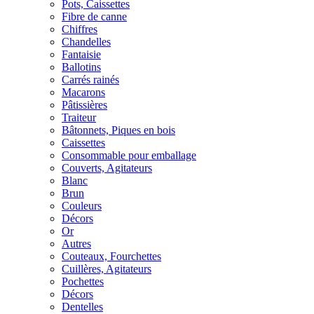
Pots, Caissettes
Fibre de canne
Chiffres
Chandelles
Fantaisie
Ballotins
Carrés rainés
Macarons
Pâtissières
Traiteur
Bâtonnets, Piques en bois
Caissettes
Consommable pour emballage
Couverts, Agitateurs
Blanc
Brun
Couleurs
Décors
Or
Autres
Couteaux, Fourchettes
Cuillères, Agitateurs
Pochettes
Décors
Dentelles