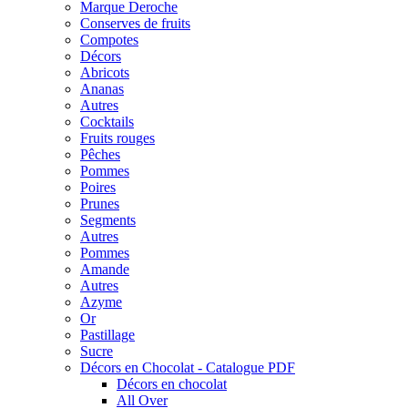
Marque Deroche
Conserves de fruits
Compotes
Décors
Abricots
Ananas
Autres
Cocktails
Fruits rouges
Pêches
Pommes
Poires
Prunes
Segments
Autres
Pommes
Amande
Autres
Azyme
Or
Pastillage
Sucre
Décors en Chocolat - Catalogue PDF
Décors en chocolat
All Over