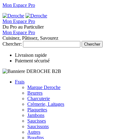
Mon Espace Pro
Mon Espace Pro
Du Pro au Particulier
Mon Espace Pro
Cuisinez, Pâtissez, Savourez
Chercher:
Chercher
Livraison rapide
Paiement sécurisé
Frais
Marque Deroche
Beurres
Charcuterie
Crèmerie, Laitages
Plaquettes
Jambons
Saucisses
Saucissons
Autres
Boudins