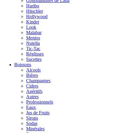
Gourmandises de Lana
Haribo
Hitschler
Hollywood
Kinder
Look
Malabar
Mentos
Nutella
Tic-Tac
Réglisses
Sucettes
Boissons
Alcools
Bières
Champagnes
Cidres
Apéritifs
Autres
Professionnels
Eaux
Jus de Fruits
Sirops
Sodas
Minérales