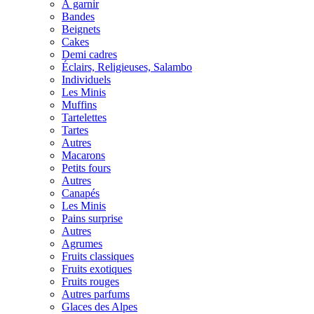
À garnir
Bandes
Beignets
Cakes
Demi cadres
Éclairs, Religieuses, Salambo
Individuels
Les Minis
Muffins
Tartelettes
Tartes
Autres
Macarons
Petits fours
Autres
Canapés
Les Minis
Pains surprise
Autres
Agrumes
Fruits classiques
Fruits exotiques
Fruits rouges
Autres parfums
Glaces des Alpes