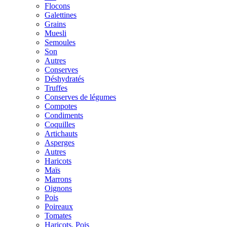
Flocons
Galettines
Grains
Muesli
Semoules
Son
Autres
Conserves
Déshydratés
Truffes
Conserves de légumes
Compotes
Condiments
Coquilles
Artichauts
Asperges
Autres
Haricots
Maïs
Marrons
Oignons
Pois
Poireaux
Tomates
Haricots, Pois