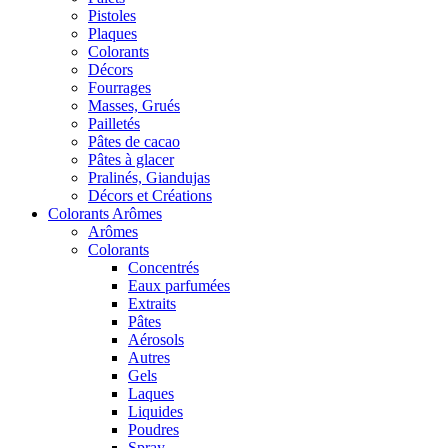
Pistoles
Plaques
Colorants
Décors
Fourrages
Masses, Grués
Pailletés
Pâtes de cacao
Pâtes à glacer
Pralinés, Giandujas
Décors et Créations
Colorants Arômes
Arômes
Colorants
Concentrés
Eaux parfumées
Extraits
Pâtes
Aérosols
Autres
Gels
Laques
Liquides
Poudres
Spray