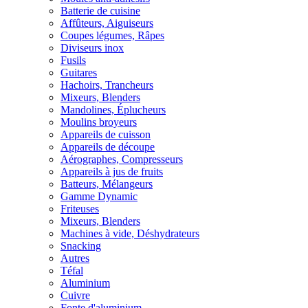
Batterie de cuisine
Affûteurs, Aiguiseurs
Coupes légumes, Râpes
Diviseurs inox
Fusils
Guitares
Hachoirs, Trancheurs
Mixeurs, Blenders
Mandolines, Éplucheurs
Moulins broyeurs
Appareils de cuisson
Appareils de découpe
Aérographes, Compresseurs
Appareils à jus de fruits
Batteurs, Mélangeurs
Gamme Dynamic
Friteuses
Mixeurs, Blenders
Machines à vide, Déshydrateurs
Snacking
Autres
Téfal
Aluminium
Cuivre
Fonte d'aluminium