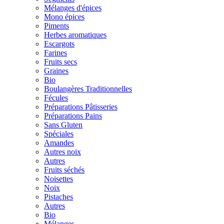
Mélanges d'épices
Mono épices
Piments
Herbes aromatiques
Escargots
Farines
Fruits secs
Graines
Bio
Boulangères Traditionnelles
Fécules
Préparations Pâtisseries
Préparations Pains
Sans Gluten
Spéciales
Amandes
Autres noix
Autres
Fruits séchés
Noisettes
Noix
Pistaches
Autres
Bio
Mélanges