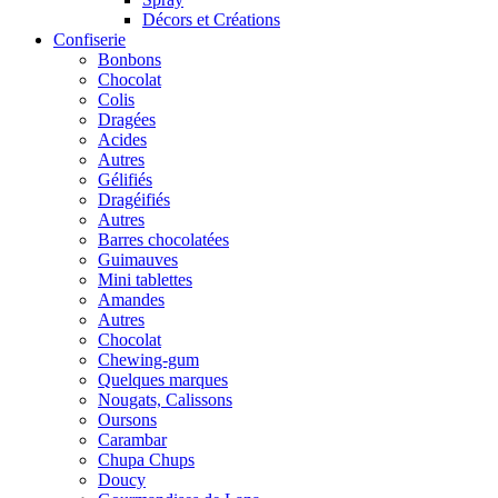
Décors et Créations
Confiserie
Bonbons
Chocolat
Colis
Dragées
Acides
Autres
Gélifiés
Dragéifiés
Autres
Barres chocolatées
Guimauves
Mini tablettes
Amandes
Autres
Chocolat
Chewing-gum
Quelques marques
Nougats, Calissons
Oursons
Carambar
Chupa Chups
Doucy