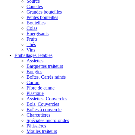
Source
Canettes
Grandes bouteilles
Petites bouteilles
Bouteilles
Colas
Énergisants
Fruits
Thés
Vins
Emballages Jetables
Assiettes
Barquettes traiteurs
Bougies
Boîtes, Carrés rainés
Carton
Fibre de canne
Plastique
Assiettes, Couvercles
Bols, Couvercles
Boîtes à couvercle
Charcutières
Spéciales micro-ondes
Pâtissières
Moules traiteurs