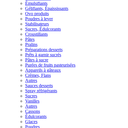
Émulsifiants
Gélifiants, Épaississants
Ovo produits
Poudres à lever
Stabilisateurs
Sucres, Édulcorants
Croustillants
Pâtes
Pralins
Préparations desserts
Prêts à garnir sucrés
Pâtes à sucre
Purées de fruits pasteurisées
Appareils à gâteaux
Crèmes, Flans
Autres
Sauces desserts
Spray réfrigérants
Sucres
Vanilles
Autres
Cassons
Édulcorants
Glaces
Poudres