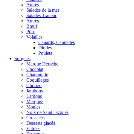
Autres
Salades de la mer
Salades Traiteur
Autres
Bœuf
Porc
Volailles
Canards, Cannettes
Dindes
Poulets
Surgelés
Marque Deroche
Chocolat
Charcuterie
Coquillages
Chorizo
Jambons
Lardons
Merguez
Moules
Noix de Saint-Jacques
Crustacés
Desserts glacés
Entrées
Escargots