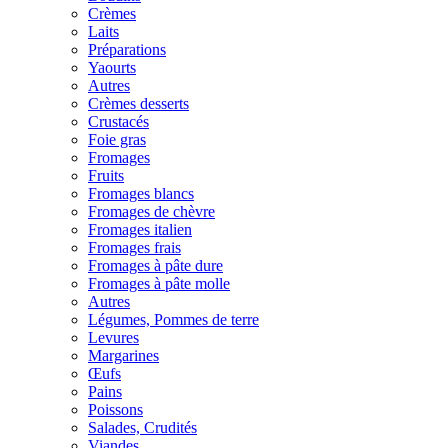
Crèmes
Laits
Préparations
Yaourts
Autres
Crèmes desserts
Crustacés
Foie gras
Fromages
Fruits
Fromages blancs
Fromages de chèvre
Fromages italien
Fromages frais
Fromages à pâte dure
Fromages à pâte molle
Autres
Légumes, Pommes de terre
Levures
Margarines
Œufs
Pains
Poissons
Salades, Crudités
Viandes