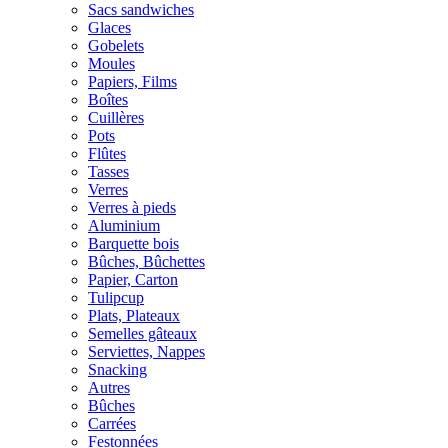
Sacs sandwiches
Glaces
Gobelets
Moules
Papiers, Films
Boîtes
Cuillères
Pots
Flûtes
Tasses
Verres
Verres à pieds
Aluminium
Barquette bois
Bûches, Bûchettes
Papier, Carton
Tulipcup
Plats, Plateaux
Semelles gâteaux
Serviettes, Nappes
Snacking
Autres
Bûches
Carrées
Festonnées