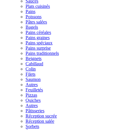
Sauces
Plats cuisinés
Pains
Poissons
Pâtes salées
Bagels
Pains céréales
Pains graines
Pains spéciaux
Pains surprise
Pains traditionnels
Beignets
Cabillaud
Colin
Filets
Saumon
Autres
Feuilletés
Pizzas
Quiches
Autres
Pâtisseries
Réception sucrée
Réception salée
Sorbets