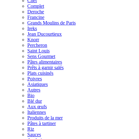
Chef
Complet
Deroche
Francine
Grands Moulins de Paris
Ireks
Jean Ducourtieux
Knorr
Percheron
Saint Louis
Sens Gourmet
Pâtes alimentaires
Prêts à garnir salés
Plats cuisinés
Poivres
Asiatiques
Autres
Bio
Blé dur
Aux œufs
Italiennes
Produits de la mer
Pâtes à tartiner
Riz
Sauces