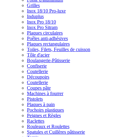
Grilles
Inox 18/10 Pro-luxe
Induplus
Inox Pro 18/10
Inox Pro Sitram
Plaques circulaires
Poêles anti-adhésives
Plaques rectangulaires
Toiles, Filets, Feuilles de cuisson
Tôle d'acier
Boulangerie-Pâtisserie
Confiserie
Coutellerie
Découpoirs
Coutellerie
Coupes pâte
Machines à fourrer
Pistolets
Plaques à pain
Pochoirs plastiques
Peignes et Règles
Raclettes
Rouleaux et Roulettes
Spatules et Cuillères pâtisserie