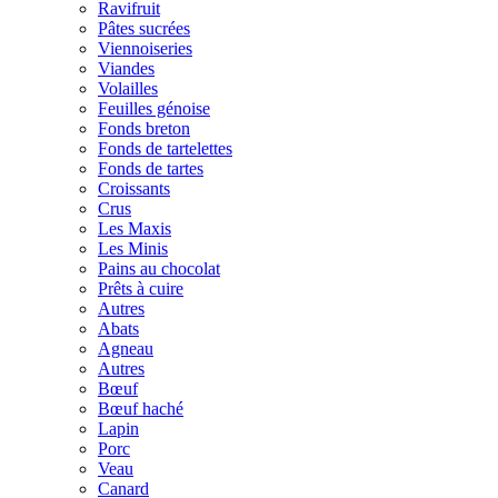
Ravifruit
Pâtes sucrées
Viennoiseries
Viandes
Volailles
Feuilles génoise
Fonds breton
Fonds de tartelettes
Fonds de tartes
Croissants
Crus
Les Maxis
Les Minis
Pains au chocolat
Prêts à cuire
Autres
Abats
Agneau
Autres
Bœuf
Bœuf haché
Lapin
Porc
Veau
Canard