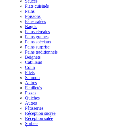
Sauces
Plats cuisinés
Pains
Poissons
Pâtes salées
Bagels
Pains céréales
Pains graines
Pains spéciaux
Pains surprise
Pains traditionnels
Beignets
Cabillaud
Colin
Filets
Saumon
Autres
Feuilletés
Pizzas
Quiches
Autres
Pâtisseries
Réception sucrée
Réception salée
Sorbets