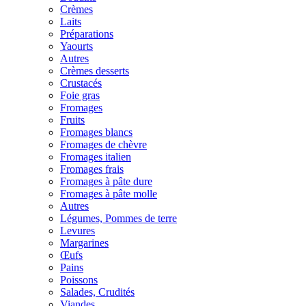
Crèmes
Laits
Préparations
Yaourts
Autres
Crèmes desserts
Crustacés
Foie gras
Fromages
Fruits
Fromages blancs
Fromages de chèvre
Fromages italien
Fromages frais
Fromages à pâte dure
Fromages à pâte molle
Autres
Légumes, Pommes de terre
Levures
Margarines
Œufs
Pains
Poissons
Salades, Crudités
Viandes