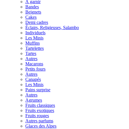
À garnir
Bandes
Beignets
Cakes
Demi cadres
Éclairs, Religieuses, Salambo
Individuels
Les Minis
Muffins
Tartelettes
Tartes
Autres
Macarons
Petits fours
Autres
Canapés
Les Minis
Pains surprise
Autres
Agrumes
Fruits classiques
Fruits exotiques
Fruits rouges
Autres parfums
Glaces des Alpes