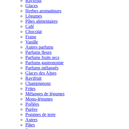
Ravifruit
Glaces
Herbes aromatiques
Légumes
Pâtes alimentaires
Café
Chocolat
Fraise
Vanille
Autres parfums
Parfums fleurs
Parfums fruits secs
Parfums gastronomie
Parfums mélangés
Glaces des Alpes
Ravifruit
Champignons
Frites
Mélanges de légumes
Mono-légumes
Poêlées
Purées
Pommes de terre
Autres
Pâtes