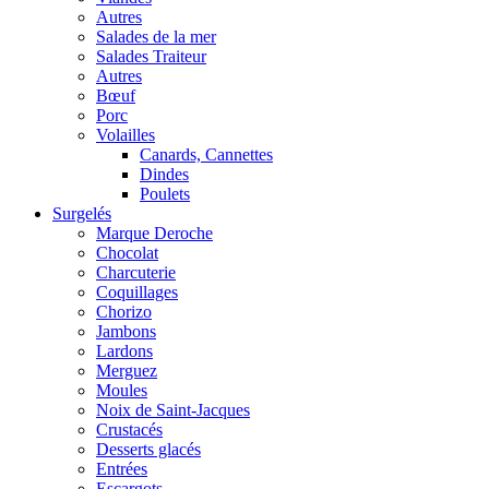
Autres
Salades de la mer
Salades Traiteur
Autres
Bœuf
Porc
Volailles
Canards, Cannettes
Dindes
Poulets
Surgelés
Marque Deroche
Chocolat
Charcuterie
Coquillages
Chorizo
Jambons
Lardons
Merguez
Moules
Noix de Saint-Jacques
Crustacés
Desserts glacés
Entrées
Escargots