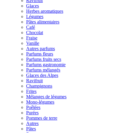
Ravifruit
Glaces
Herbes aromatiques
Légumes
Pâtes alimentaires
Café
Chocolat
Fraise
Vanille
Autres parfums
Parfums fleurs
Parfums fruits secs
Parfums gastronomie
Parfums mélangés
Glaces des Alpes
Ravifruit
Champignons
Frites
Mélanges de légumes
Mono-légumes
Poêlées
Purées
Pommes de terre
Autres
Pâtes