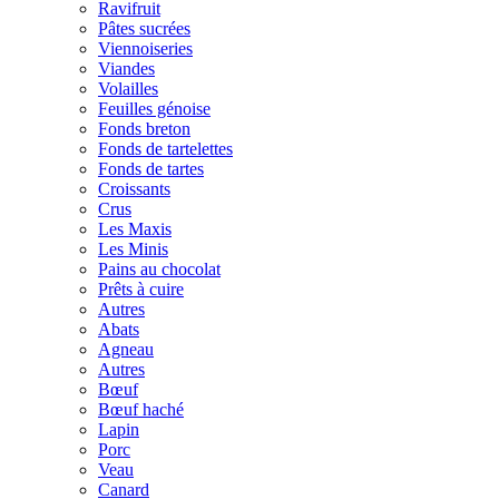
Ravifruit
Pâtes sucrées
Viennoiseries
Viandes
Volailles
Feuilles génoise
Fonds breton
Fonds de tartelettes
Fonds de tartes
Croissants
Crus
Les Maxis
Les Minis
Pains au chocolat
Prêts à cuire
Autres
Abats
Agneau
Autres
Bœuf
Bœuf haché
Lapin
Porc
Veau
Canard