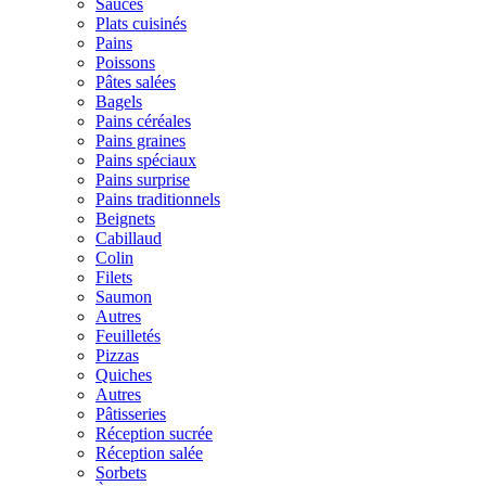
Sauces
Plats cuisinés
Pains
Poissons
Pâtes salées
Bagels
Pains céréales
Pains graines
Pains spéciaux
Pains surprise
Pains traditionnels
Beignets
Cabillaud
Colin
Filets
Saumon
Autres
Feuilletés
Pizzas
Quiches
Autres
Pâtisseries
Réception sucrée
Réception salée
Sorbets