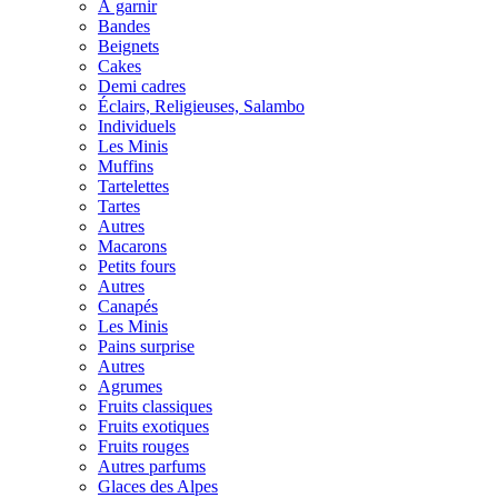
À garnir
Bandes
Beignets
Cakes
Demi cadres
Éclairs, Religieuses, Salambo
Individuels
Les Minis
Muffins
Tartelettes
Tartes
Autres
Macarons
Petits fours
Autres
Canapés
Les Minis
Pains surprise
Autres
Agrumes
Fruits classiques
Fruits exotiques
Fruits rouges
Autres parfums
Glaces des Alpes