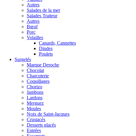
Autres
Salades de la mer
Salades Traiteur
Autres
Bœuf
Porc
Volailles
Canards, Cannettes
Dindes
Poulets
Surgelés
Marque Deroche
Chocolat
Charcuterie
Coquillages
Chorizo
Jambons
Lardons
Merguez
Moules
Noix de Saint-Jacques
Crustacés
Desserts glacés
Entrées
Escargots