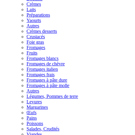
Crèmes
Laits
Préparations
Yaourts
Autres
Crèmes desserts
Crustacés
Foie gras
Fromages
Fruits
Fromages blancs
Fromages de chèvre
Fromages italien
Fromages frais
Fromages à pâte dure
Fromages à pâte molle
Autres
Légumes, Pommes de terre
Levures
Margarines
Œufs
Pains
Poissons
Salades, Crudités
Viandes