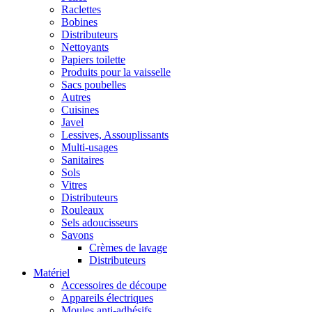
Raclettes
Bobines
Distributeurs
Nettoyants
Papiers toilette
Produits pour la vaisselle
Sacs poubelles
Autres
Cuisines
Javel
Lessives, Assouplissants
Multi-usages
Sanitaires
Sols
Vitres
Distributeurs
Rouleaux
Sels adoucisseurs
Savons
Crèmes de lavage
Distributeurs
Matériel
Accessoires de découpe
Appareils électriques
Moules anti-adhésifs