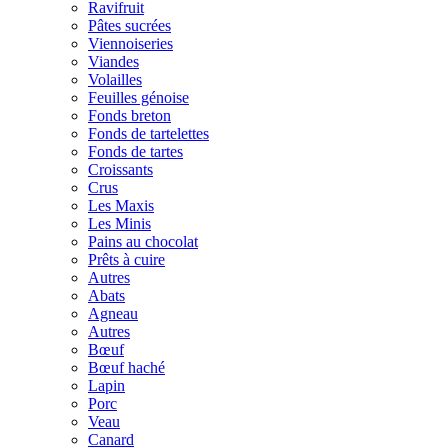
Ravifruit
Pâtes sucrées
Viennoiseries
Viandes
Volailles
Feuilles génoise
Fonds breton
Fonds de tartelettes
Fonds de tartes
Croissants
Crus
Les Maxis
Les Minis
Pains au chocolat
Prêts à cuire
Autres
Abats
Agneau
Autres
Bœuf
Bœuf haché
Lapin
Porc
Veau
Canard