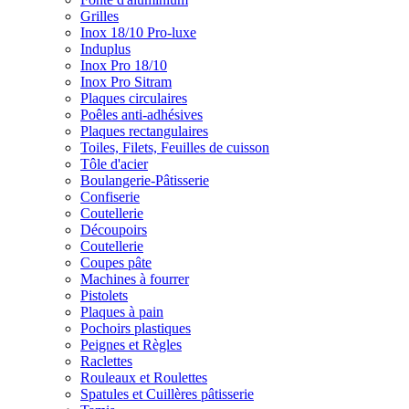
Grilles
Inox 18/10 Pro-luxe
Induplus
Inox Pro 18/10
Inox Pro Sitram
Plaques circulaires
Poêles anti-adhésives
Plaques rectangulaires
Toiles, Filets, Feuilles de cuisson
Tôle d'acier
Boulangerie-Pâtisserie
Confiserie
Coutellerie
Découpoirs
Coutellerie
Coupes pâte
Machines à fourrer
Pistolets
Plaques à pain
Pochoirs plastiques
Peignes et Règles
Raclettes
Rouleaux et Roulettes
Spatules et Cuillères pâtisserie