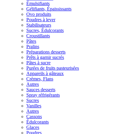
Émulsifiants
Gélifiants, Épaississants
Ovo produits
Poudres à lever
Stabilisateurs
Sucres, Édulcorants
Croustillants
Pâtes
Pralins
Préparations desserts
Prêts à garnir sucrés
Pâtes à sucre
Purées de fruits pasteurisées
Appareils à gâteaux
Crèmes, Flans
Autres
Sauces desserts
Spray réfrigérants
Sucres
Vanilles
Autres
Cassons
Édulcorants
Glaces
Poudres