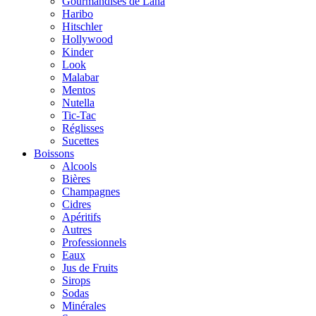
Gourmandises de Lana
Haribo
Hitschler
Hollywood
Kinder
Look
Malabar
Mentos
Nutella
Tic-Tac
Réglisses
Sucettes
Boissons
Alcools
Bières
Champagnes
Cidres
Apéritifs
Autres
Professionnels
Eaux
Jus de Fruits
Sirops
Sodas
Minérales