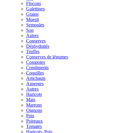
Flocons
Galettines
Grains
Muesli
Semoules
Son
Autres
Conserves
Déshydratés
Truffes
Conserves de légumes
Compotes
Condiments
Coquilles
Artichauts
Asperges
Autres
Haricots
Maïs
Marrons
Oignons
Pois
Poireaux
Tomates
Haricots, Pois