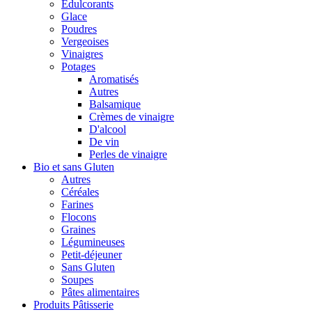
Édulcorants
Glace
Poudres
Vergeoises
Vinaigres
Potages
Aromatisés
Autres
Balsamique
Crèmes de vinaigre
D'alcool
De vin
Perles de vinaigre
Bio et sans Gluten
Autres
Céréales
Farines
Flocons
Graines
Légumineuses
Petit-déjeuner
Sans Gluten
Soupes
Pâtes alimentaires
Produits Pâtisserie