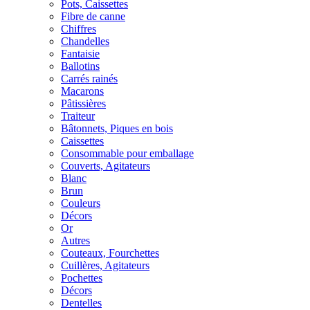
Pots, Caissettes
Fibre de canne
Chiffres
Chandelles
Fantaisie
Ballotins
Carrés rainés
Macarons
Pâtissières
Traiteur
Bâtonnets, Piques en bois
Caissettes
Consommable pour emballage
Couverts, Agitateurs
Blanc
Brun
Couleurs
Décors
Or
Autres
Couteaux, Fourchettes
Cuillères, Agitateurs
Pochettes
Décors
Dentelles