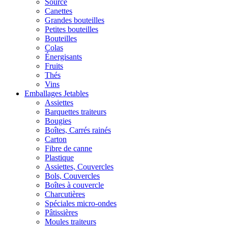
Source
Canettes
Grandes bouteilles
Petites bouteilles
Bouteilles
Colas
Énergisants
Fruits
Thés
Vins
Emballages Jetables
Assiettes
Barquettes traiteurs
Bougies
Boîtes, Carrés rainés
Carton
Fibre de canne
Plastique
Assiettes, Couvercles
Bols, Couvercles
Boîtes à couvercle
Charcutières
Spéciales micro-ondes
Pâtissières
Moules traiteurs