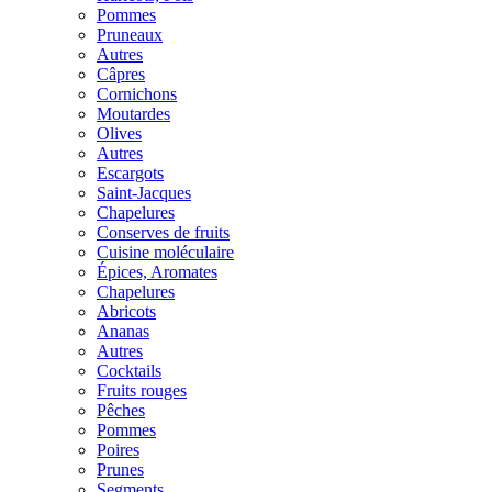
Pommes
Pruneaux
Autres
Câpres
Cornichons
Moutardes
Olives
Autres
Escargots
Saint-Jacques
Chapelures
Conserves de fruits
Cuisine moléculaire
Épices, Aromates
Chapelures
Abricots
Ananas
Autres
Cocktails
Fruits rouges
Pêches
Pommes
Poires
Prunes
Segments