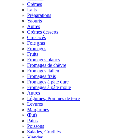
Crèmes
Laits
Préparations
Yaourts
Autres
Crèmes desserts
Crustacés
Foie gras
Fromages
Fruits
Fromages blancs
Fromages de chèvre
Fromages italien
Fromages frais
Fromages à pâte dure
Fromages à pâte molle
Autres
Légumes, Pommes de terre
Levures
Margarines
Œufs
Pains
Poissons
Salades, Crudités
Viandes