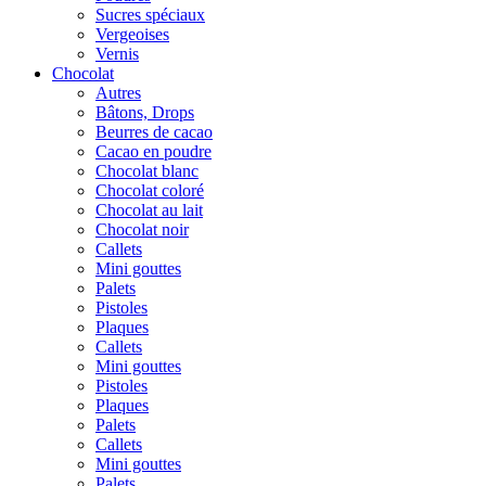
Sucres spéciaux
Vergeoises
Vernis
Chocolat
Autres
Bâtons, Drops
Beurres de cacao
Cacao en poudre
Chocolat blanc
Chocolat coloré
Chocolat au lait
Chocolat noir
Callets
Mini gouttes
Palets
Pistoles
Plaques
Callets
Mini gouttes
Pistoles
Plaques
Palets
Callets
Mini gouttes
Palets