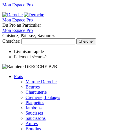
Mon Espace Pro
Mon Espace Pro
Du Pro au Particulier
Mon Espace Pro
Cuisinez, Pâtissez, Savourez
Chercher:
Chercher
Livraison rapide
Paiement sécurisé
Frais
Marque Deroche
Beurres
Charcuterie
Crèmerie, Laitages
Plaquettes
Jambons
Saucisses
Saucissons
Autres
Boudins