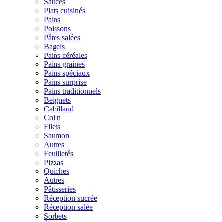
Sauces
Plats cuisinés
Pains
Poissons
Pâtes salées
Bagels
Pains céréales
Pains graines
Pains spéciaux
Pains surprise
Pains traditionnels
Beignets
Cabillaud
Colin
Filets
Saumon
Autres
Feuilletés
Pizzas
Quiches
Autres
Pâtisseries
Réception sucrée
Réception salée
Sorbets