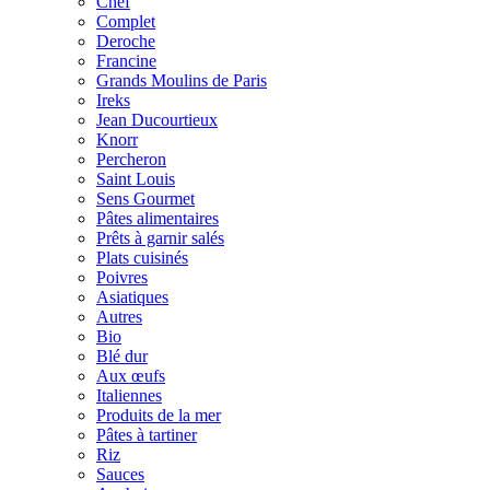
Chef
Complet
Deroche
Francine
Grands Moulins de Paris
Ireks
Jean Ducourtieux
Knorr
Percheron
Saint Louis
Sens Gourmet
Pâtes alimentaires
Prêts à garnir salés
Plats cuisinés
Poivres
Asiatiques
Autres
Bio
Blé dur
Aux œufs
Italiennes
Produits de la mer
Pâtes à tartiner
Riz
Sauces