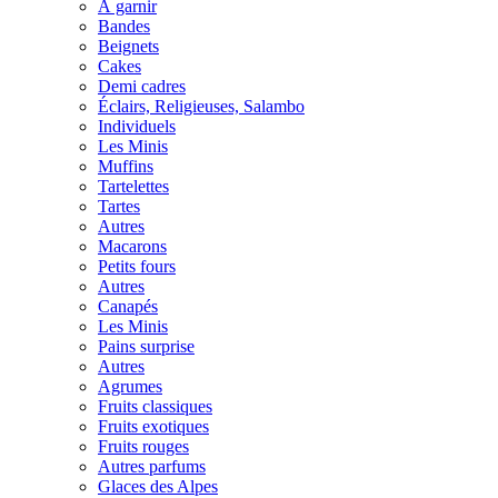
À garnir
Bandes
Beignets
Cakes
Demi cadres
Éclairs, Religieuses, Salambo
Individuels
Les Minis
Muffins
Tartelettes
Tartes
Autres
Macarons
Petits fours
Autres
Canapés
Les Minis
Pains surprise
Autres
Agrumes
Fruits classiques
Fruits exotiques
Fruits rouges
Autres parfums
Glaces des Alpes