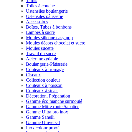
Tamis
Toiles à couche
Ustensiles boulangerie
Ustensiles pâtisserie
Accessoires
Boîtes, Tubes à bonbons
Lampes à sucre
Moules silicone easy pop
Moules décors chocolat et sucre
Moules sucette
Travail du sucre
Acier inoxydable
Boulangerie-Pâtisserie
Couteaux à fromage
Ciseaux
Collection couleur
Couteaux à poisson
Couteaux à steak
Décoration, Préparation
Gamme éco manche surmoulé
Gamme Mitre ronte Sabatier
Gamme Ultra pro inox
Gamme Sanelli
Gamme Universal
Inox colour proof