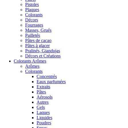
Pistoles
Plaques
Colorants
Décors
Fourrages
Masses, Grués
Pailletés
Pâtes de cacao
Pâtes à glacer
Pralinés, Giandujas
Décors et Créations
Colorants Arômes
Arômes
Colorants
Concentrés
Eaux parfumées
Extraits
Pâtes
Aérosols
Autres
Gels
Laques
Liquides
Poudres
Spray