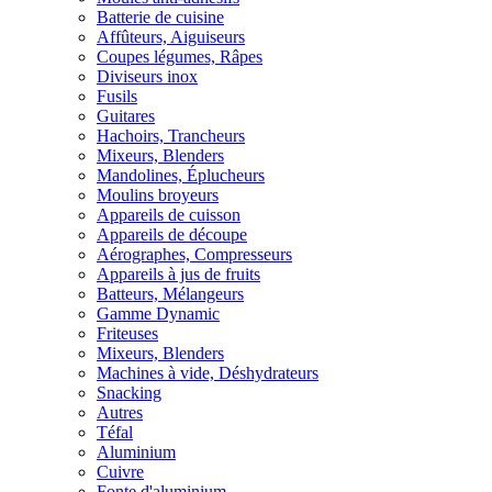
Batterie de cuisine
Affûteurs, Aiguiseurs
Coupes légumes, Râpes
Diviseurs inox
Fusils
Guitares
Hachoirs, Trancheurs
Mixeurs, Blenders
Mandolines, Éplucheurs
Moulins broyeurs
Appareils de cuisson
Appareils de découpe
Aérographes, Compresseurs
Appareils à jus de fruits
Batteurs, Mélangeurs
Gamme Dynamic
Friteuses
Mixeurs, Blenders
Machines à vide, Déshydrateurs
Snacking
Autres
Téfal
Aluminium
Cuivre
Fonte d'aluminium