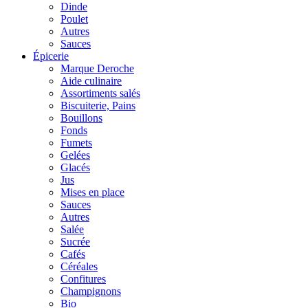
Dinde
Poulet
Autres
Sauces
Épicerie
Marque Deroche
Aide culinaire
Assortiments salés
Biscuiterie, Pains
Bouillons
Fonds
Fumets
Gelées
Glacés
Jus
Mises en place
Sauces
Autres
Salée
Sucrée
Cafés
Céréales
Confitures
Champignons
Bio