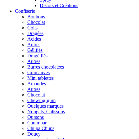
Décors et Créations
Confiserie
Bonbons
Chocolat
Colis
Dragées
Acides
Autres
Gélifiés
Dragéifiés
Autres
Barres chocolatées
Guimauves
Mini tablettes
Amandes
Autres
Chocolat
Chewing-gum
Quelques marques
Nougats, Calissons
Oursons
Carambar
Chupa Chups
Doucy