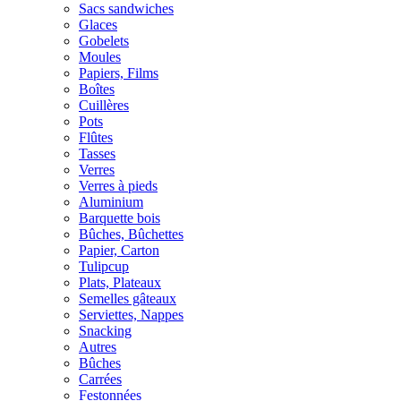
Sacs sandwiches
Glaces
Gobelets
Moules
Papiers, Films
Boîtes
Cuillères
Pots
Flûtes
Tasses
Verres
Verres à pieds
Aluminium
Barquette bois
Bûches, Bûchettes
Papier, Carton
Tulipcup
Plats, Plateaux
Semelles gâteaux
Serviettes, Nappes
Snacking
Autres
Bûches
Carrées
Festonnées