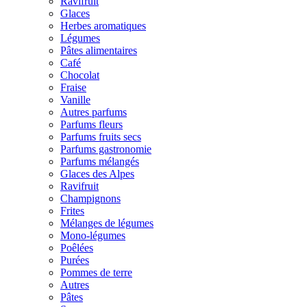
Ravifruit
Glaces
Herbes aromatiques
Légumes
Pâtes alimentaires
Café
Chocolat
Fraise
Vanille
Autres parfums
Parfums fleurs
Parfums fruits secs
Parfums gastronomie
Parfums mélangés
Glaces des Alpes
Ravifruit
Champignons
Frites
Mélanges de légumes
Mono-légumes
Poêlées
Purées
Pommes de terre
Autres
Pâtes