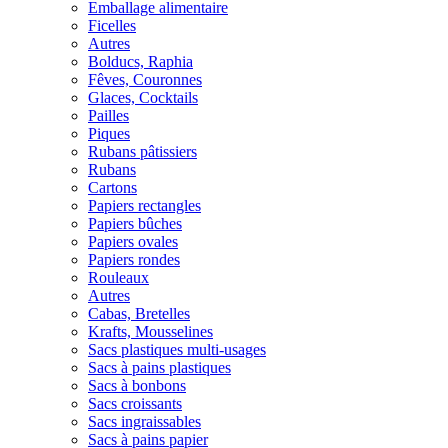
Emballage alimentaire
Ficelles
Autres
Bolducs, Raphia
Fêves, Couronnes
Glaces, Cocktails
Pailles
Piques
Rubans pâtissiers
Rubans
Cartons
Papiers rectangles
Papiers bûches
Papiers ovales
Papiers rondes
Rouleaux
Autres
Cabas, Bretelles
Krafts, Mousselines
Sacs plastiques multi-usages
Sacs à pains plastiques
Sacs à bonbons
Sacs croissants
Sacs ingraissables
Sacs à pains papier