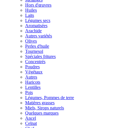
Hors d'œuvres
Huiles
Laits
Légumes secs
Aromatisées
Arachide
Autres variétés
Olives
Perles d'huile
Tournesol
Spéciales fritures
Concentrés
Poudres
Végétaux
Autres
Haricots
Lentilles
Pois
Légumes, Pommes de terre
Matières grasses
Miels, Sirops naturels
Quelques marques
Ancel
Celnat