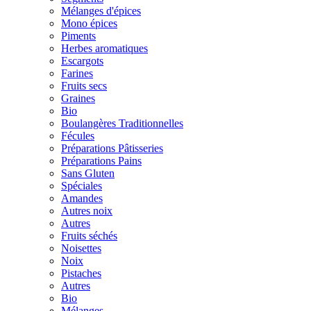
Mélanges d'épices
Mono épices
Piments
Herbes aromatiques
Escargots
Farines
Fruits secs
Graines
Bio
Boulangères Traditionnelles
Fécules
Préparations Pâtisseries
Préparations Pains
Sans Gluten
Spéciales
Amandes
Autres noix
Autres
Fruits séchés
Noisettes
Noix
Pistaches
Autres
Bio
Mélanges