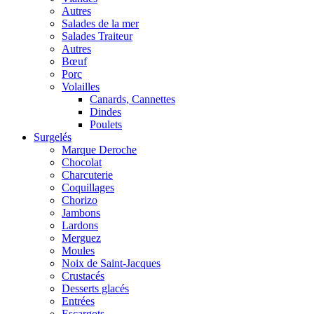
Autres
Salades de la mer
Salades Traiteur
Autres
Bœuf
Porc
Volailles
Canards, Cannettes
Dindes
Poulets
Surgelés
Marque Deroche
Chocolat
Charcuterie
Coquillages
Chorizo
Jambons
Lardons
Merguez
Moules
Noix de Saint-Jacques
Crustacés
Desserts glacés
Entrées
Escargots