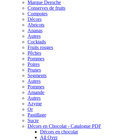
Marque Deroche
Conserves de fruits
Compotes
Décors
Abricots
Ananas
Autres
Cocktails
Fruits rouges
Pêches
Pommes
Poires
Prunes
Segments
Autres
Pommes
Amande
Autres
Azyme
Or
Pastillage
Sucre
Décors en Chocolat - Catalogue PDF
Décors en chocolat
All Over