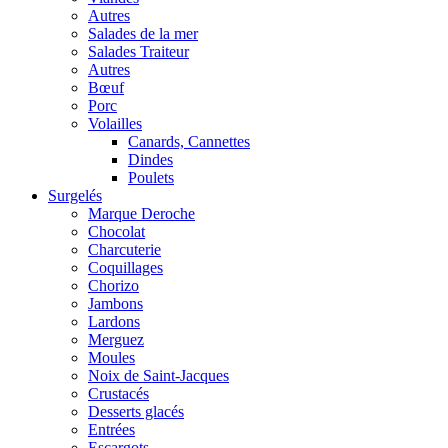
Autres
Salades de la mer
Salades Traiteur
Autres
Bœuf
Porc
Volailles
Canards, Cannettes
Dindes
Poulets
Surgelés
Marque Deroche
Chocolat
Charcuterie
Coquillages
Chorizo
Jambons
Lardons
Merguez
Moules
Noix de Saint-Jacques
Crustacés
Desserts glacés
Entrées
Escargots