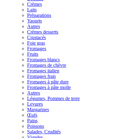
Crèmes
Laits
Préparations
Yaourts
Autres
Crèmes desserts
Crustacés
Foie gras
Fromages
Fruits
Fromages blancs
Fromages de chèvre
Fromages italien
Fromages frais
Fromages à pâte dure
Fromages à pâte molle
Autres
Légumes, Pommes de terre
Levures
Margarines
Œufs
Pains
Poissons
Salades, Crudités
Viandes