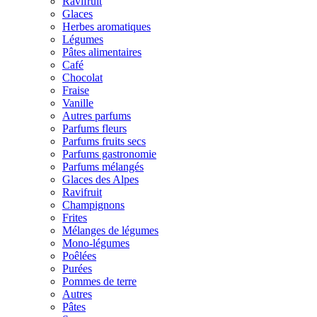
Ravifruit
Glaces
Herbes aromatiques
Légumes
Pâtes alimentaires
Café
Chocolat
Fraise
Vanille
Autres parfums
Parfums fleurs
Parfums fruits secs
Parfums gastronomie
Parfums mélangés
Glaces des Alpes
Ravifruit
Champignons
Frites
Mélanges de légumes
Mono-légumes
Poêlées
Purées
Pommes de terre
Autres
Pâtes