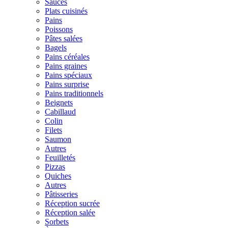
Sauces
Plats cuisinés
Pains
Poissons
Pâtes salées
Bagels
Pains céréales
Pains graines
Pains spéciaux
Pains surprise
Pains traditionnels
Beignets
Cabillaud
Colin
Filets
Saumon
Autres
Feuilletés
Pizzas
Quiches
Autres
Pâtisseries
Réception sucrée
Réception salée
Sorbets