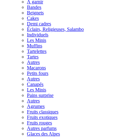
À garnir
Bandes
Beignets
Cakes
Demi cadres
Éclairs, Religieuses, Salambo
Individuels
Les Minis
Muffins
Tartelettes
Tartes
Autres
Macarons
Petits fours
Autres
Canapés
Les Minis
Pains surprise
Autres
Agrumes
Fruits classiques
Fruits exotiques
Fruits rouges
Autres parfums
Glaces des Alpes