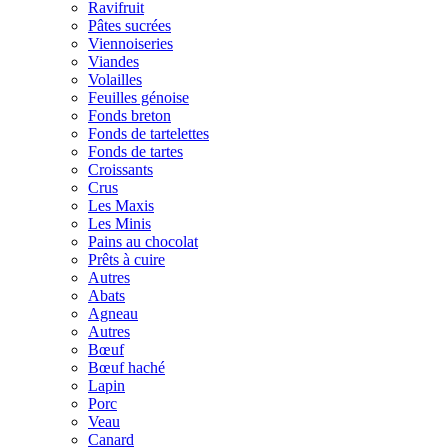
Ravifruit
Pâtes sucrées
Viennoiseries
Viandes
Volailles
Feuilles génoise
Fonds breton
Fonds de tartelettes
Fonds de tartes
Croissants
Crus
Les Maxis
Les Minis
Pains au chocolat
Prêts à cuire
Autres
Abats
Agneau
Autres
Bœuf
Bœuf haché
Lapin
Porc
Veau
Canard