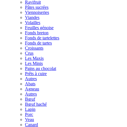
Ravifruit
Pâtes sucrées
Viennoiseries
Viandes
Volailles
Feuilles génoise
Fonds breton
Fonds de tartelettes
Fonds de tartes
Croissants
Crus
Les Maxis
Les Minis
Pains au chocolat
Prêts à cuire
Autres
Abats
Agneau
Autres
Bœuf
Bœuf haché
Lapin
Porc
Veau
Canard