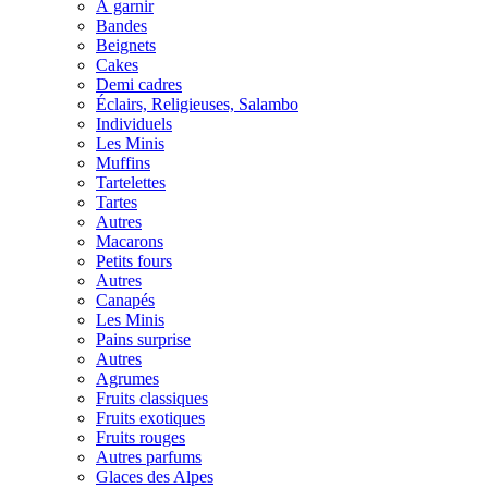
À garnir
Bandes
Beignets
Cakes
Demi cadres
Éclairs, Religieuses, Salambo
Individuels
Les Minis
Muffins
Tartelettes
Tartes
Autres
Macarons
Petits fours
Autres
Canapés
Les Minis
Pains surprise
Autres
Agrumes
Fruits classiques
Fruits exotiques
Fruits rouges
Autres parfums
Glaces des Alpes