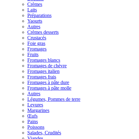
Crèmes
Laits
Préparations
Yaourts
Autres
Crèmes desserts
Crustacés
Foie gras
Fromages
Fruits
Fromages blancs
Fromages de chèvre
Fromages italien
Fromages frais
Fromages à pâte dure
Fromages à pâte molle
Autres
Légumes, Pommes de terre
Levures
Margarines
Œufs
Pains
Poissons
Salades, Crudités
Viandes