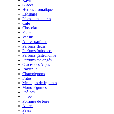
Ravifruit
Glaces
Herbes aromatiques
Légumes
Pâtes alimentaires
Café
Chocolat
Fraise
Vanille
Autres parfums
Parfums fleurs
Parfums fruits secs
Parfums gastronomie
Parfums mélangés
Glaces des Alpes
Ravifruit
Champignons
Frites
Mélanges de légumes
Mono-légumes
Poêlées
Purées
Pommes de terre
Autres
Pâtes