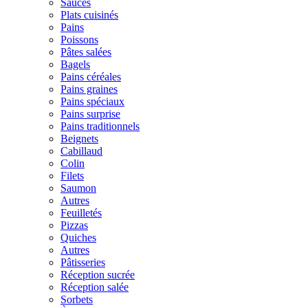
Sauces
Plats cuisinés
Pains
Poissons
Pâtes salées
Bagels
Pains céréales
Pains graines
Pains spéciaux
Pains surprise
Pains traditionnels
Beignets
Cabillaud
Colin
Filets
Saumon
Autres
Feuilletés
Pizzas
Quiches
Autres
Pâtisseries
Réception sucrée
Réception salée
Sorbets