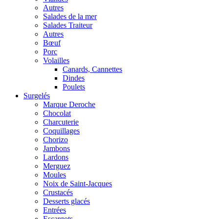
Autres
Salades de la mer
Salades Traiteur
Autres
Bœuf
Porc
Volailles
Canards, Cannettes
Dindes
Poulets
Surgelés
Marque Deroche
Chocolat
Charcuterie
Coquillages
Chorizo
Jambons
Lardons
Merguez
Moules
Noix de Saint-Jacques
Crustacés
Desserts glacés
Entrées
Escargots