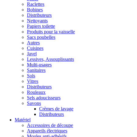
Raclettes
Bobines
Distributeurs
Nettoyants
Papiers toilette
Produits pour la vaisselle
Sacs poubelles
Autres
Cuisines
Javel
Lessives, Assouplissants
Multi-usages
Sanitaires
Sols
Vitres
Distributeurs
Rouleaux
Sels adoucisseurs
Savons
Crèmes de lavage
Distributeurs
Matériel
Accessoires de découpe
Appareils électriques
Moules anti-adhésifs