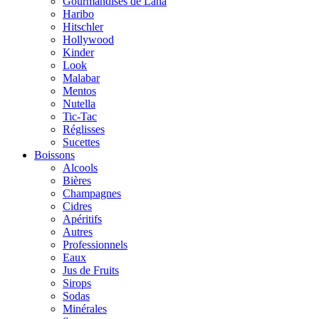
Gourmandises de Lana
Haribo
Hitschler
Hollywood
Kinder
Look
Malabar
Mentos
Nutella
Tic-Tac
Réglisses
Sucettes
Boissons
Alcools
Bières
Champagnes
Cidres
Apéritifs
Autres
Professionnels
Eaux
Jus de Fruits
Sirops
Sodas
Minérales