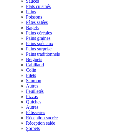
Sauces
Plats cuisinés
Pains
Poissons
Pâtes salées
Bagels
Pains céréales
Pains graines
Pains spéciaux
Pains surprise
Pains traditionnels
Beignets
Cabillaud
Colin
Filets
Saumon
Autres
Feuilletés
Pizzas
Quiches
Autres
Pâtisseries
Réception sucrée
Réception salée
Sorbets