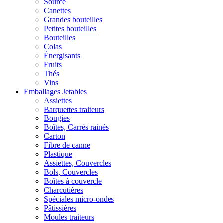
Source
Canettes
Grandes bouteilles
Petites bouteilles
Bouteilles
Colas
Énergisants
Fruits
Thés
Vins
Emballages Jetables
Assiettes
Barquettes traiteurs
Bougies
Boîtes, Carrés rainés
Carton
Fibre de canne
Plastique
Assiettes, Couvercles
Bols, Couvercles
Boîtes à couvercle
Charcutières
Spéciales micro-ondes
Pâtissières
Moules traiteurs