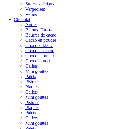
Sucres spéciaux
Vergeoises
Vernis
Chocolat
Autres
Bâtons, Drops
Beurres de cacao
Cacao en poudre
Chocolat blanc
Chocolat coloré
Chocolat au lait
Chocolat noir
Callets
Mini gouttes
Palets
Pistoles
Plaques
Callets
Mini gouttes
Pistoles
Plaques
Palets
Callets
Mini gouttes
Palets