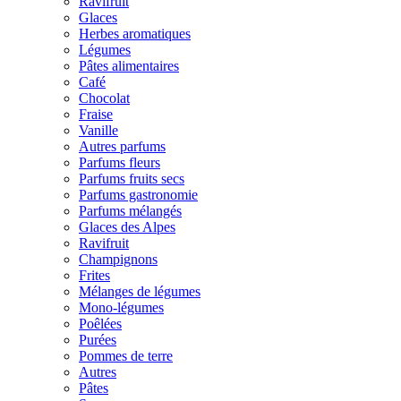
Ravifruit
Glaces
Herbes aromatiques
Légumes
Pâtes alimentaires
Café
Chocolat
Fraise
Vanille
Autres parfums
Parfums fleurs
Parfums fruits secs
Parfums gastronomie
Parfums mélangés
Glaces des Alpes
Ravifruit
Champignons
Frites
Mélanges de légumes
Mono-légumes
Poêlées
Purées
Pommes de terre
Autres
Pâtes