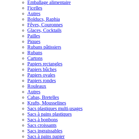
Emballage alimentaire
Ficelles
Autres
Bolducs, Raphia
Fêves, Couronnes
Glaces, Cocktails
Pailles
Piques
Rubans pâtissiers
Rubans
Cartons
Papiers rectangles
Papiers bûches
Papiers ovales
Papiers rondes
Rouleaux
Autres
Cabas, Bretelles
Krafts, Mousselines
Sacs plastiques multi-usages
Sacs à pains plastiques
Sacs à bonbons
Sacs croissants
Sacs ingraissables
Sacs à pains papier