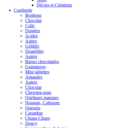
Décors et Créations
Confiserie
Bonbons
Chocolat
Colis
Dragées
Acides
Autres
Gélifiés
Dragéifiés
Autres
Barres chocolatées
Guimauves
Mini tablettes
Amandes
Autres
Chocolat
Chewing-gum
Quelques marques
Nougats, Calissons
Oursons
Carambar
Chupa Chups
Doucy