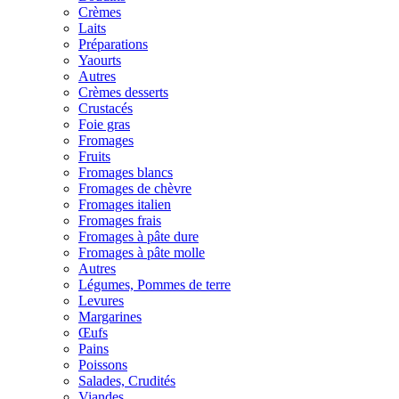
Crèmes
Laits
Préparations
Yaourts
Autres
Crèmes desserts
Crustacés
Foie gras
Fromages
Fruits
Fromages blancs
Fromages de chèvre
Fromages italien
Fromages frais
Fromages à pâte dure
Fromages à pâte molle
Autres
Légumes, Pommes de terre
Levures
Margarines
Œufs
Pains
Poissons
Salades, Crudités
Viandes