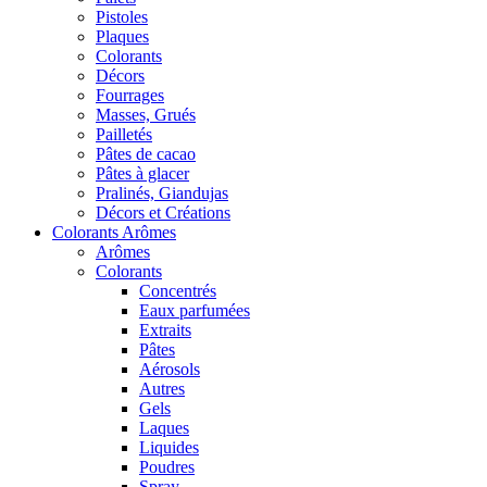
Pistoles
Plaques
Colorants
Décors
Fourrages
Masses, Grués
Pailletés
Pâtes de cacao
Pâtes à glacer
Pralinés, Giandujas
Décors et Créations
Colorants Arômes
Arômes
Colorants
Concentrés
Eaux parfumées
Extraits
Pâtes
Aérosols
Autres
Gels
Laques
Liquides
Poudres
Spray