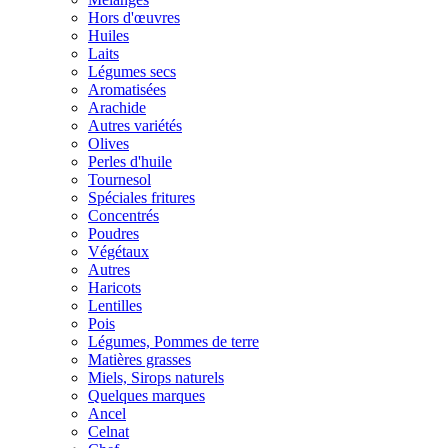
Hors d'œuvres
Huiles
Laits
Légumes secs
Aromatisées
Arachide
Autres variétés
Olives
Perles d'huile
Tournesol
Spéciales fritures
Concentrés
Poudres
Végétaux
Autres
Haricots
Lentilles
Pois
Légumes, Pommes de terre
Matières grasses
Miels, Sirops naturels
Quelques marques
Ancel
Celnat