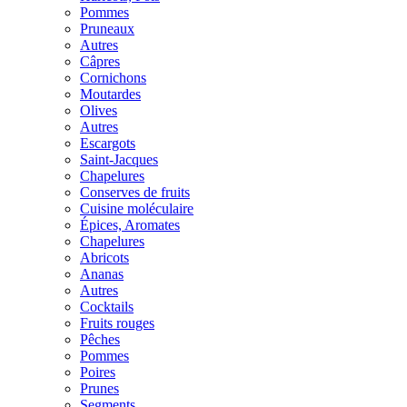
Pommes
Pruneaux
Autres
Câpres
Cornichons
Moutardes
Olives
Autres
Escargots
Saint-Jacques
Chapelures
Conserves de fruits
Cuisine moléculaire
Épices, Aromates
Chapelures
Abricots
Ananas
Autres
Cocktails
Fruits rouges
Pêches
Pommes
Poires
Prunes
Segments