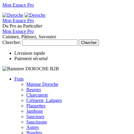
Mon Espace Pro
Mon Espace Pro
Du Pro au Particulier
Mon Espace Pro
Cuisinez, Pâtissez, Savourez
Chercher:
Chercher
Livraison rapide
Paiement sécurisé
Frais
Marque Deroche
Beurres
Charcuterie
Crèmerie, Laitages
Plaquettes
Jambons
Saucisses
Saucissons
Autres
Boudins