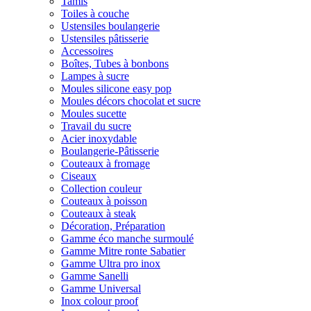
Tamis
Toiles à couche
Ustensiles boulangerie
Ustensiles pâtisserie
Accessoires
Boîtes, Tubes à bonbons
Lampes à sucre
Moules silicone easy pop
Moules décors chocolat et sucre
Moules sucette
Travail du sucre
Acier inoxydable
Boulangerie-Pâtisserie
Couteaux à fromage
Ciseaux
Collection couleur
Couteaux à poisson
Couteaux à steak
Décoration, Préparation
Gamme éco manche surmoulé
Gamme Mitre ronte Sabatier
Gamme Ultra pro inox
Gamme Sanelli
Gamme Universal
Inox colour proof