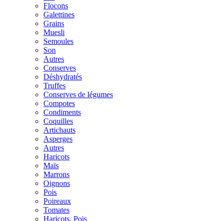
Flocons
Galettines
Grains
Muesli
Semoules
Son
Autres
Conserves
Déshydratés
Truffes
Conserves de légumes
Compotes
Condiments
Coquilles
Artichauts
Asperges
Autres
Haricots
Maïs
Marrons
Oignons
Pois
Poireaux
Tomates
Haricots, Pois