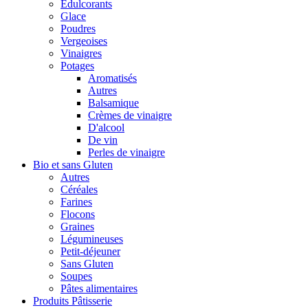
Édulcorants
Glace
Poudres
Vergeoises
Vinaigres
Potages
Aromatisés
Autres
Balsamique
Crèmes de vinaigre
D'alcool
De vin
Perles de vinaigre
Bio et sans Gluten
Autres
Céréales
Farines
Flocons
Graines
Légumineuses
Petit-déjeuner
Sans Gluten
Soupes
Pâtes alimentaires
Produits Pâtisserie