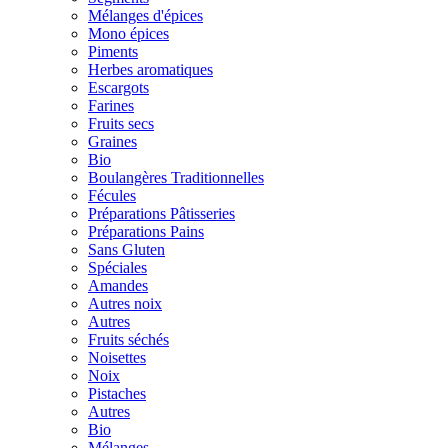
Mélanges d'épices
Mono épices
Piments
Herbes aromatiques
Escargots
Farines
Fruits secs
Graines
Bio
Boulangères Traditionnelles
Fécules
Préparations Pâtisseries
Préparations Pains
Sans Gluten
Spéciales
Amandes
Autres noix
Autres
Fruits séchés
Noisettes
Noix
Pistaches
Autres
Bio
Mélanges