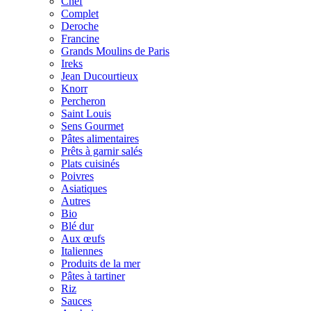
Chef
Complet
Deroche
Francine
Grands Moulins de Paris
Ireks
Jean Ducourtieux
Knorr
Percheron
Saint Louis
Sens Gourmet
Pâtes alimentaires
Prêts à garnir salés
Plats cuisinés
Poivres
Asiatiques
Autres
Bio
Blé dur
Aux œufs
Italiennes
Produits de la mer
Pâtes à tartiner
Riz
Sauces