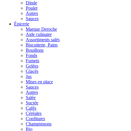
Dinde
Poulet
Autres
Sauces
Épicerie
Marque Deroche
Aide culinaire
Assortiments salés
Biscuiterie, Pains
Bouillons
Fonds
Fumets
Gelées
Glacés
Jus
Mises en place
Sauces
Autres
Salée
Sucrée
Cafés
Céréales
Confitures
Champignons
Bio