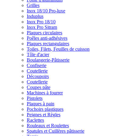
Grilles
Inox 18/10 Pro-luxe
Induplus
Inox Pro 18/10
Inox Pro Sitram
Plaques circulaires
Poêles anti-adhésives
Plaques rectangulaires
Toiles, Filets, Feuilles de cuisson
Tôle d'acier
Boulangerie-Pâtisserie
Confiserie
Coutellerie
Découpoirs
Coutellerie
Coupes pâte
Machines à fourrer
Pistolets
Plaques à pain
Pochoirs plastiques
Peignes et Règles
Raclettes
Rouleaux et Roulettes
Spatules et Cuillères pâtisserie