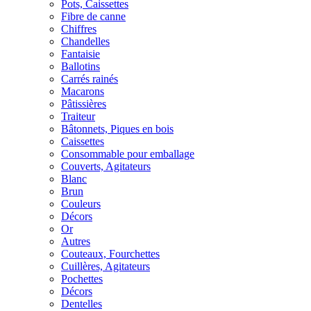
Pots, Caissettes
Fibre de canne
Chiffres
Chandelles
Fantaisie
Ballotins
Carrés rainés
Macarons
Pâtissières
Traiteur
Bâtonnets, Piques en bois
Caissettes
Consommable pour emballage
Couverts, Agitateurs
Blanc
Brun
Couleurs
Décors
Or
Autres
Couteaux, Fourchettes
Cuillères, Agitateurs
Pochettes
Décors
Dentelles