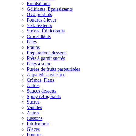
Émulsifiants
Gélifiants, Épaississants
Ovo produits
Poudres à lever
Stabilisateurs
Sucres, Édulcorants
Croustillants
Pâtes
Pralins
Préparations desserts
Prêts à garnir sucrés
Pâtes à sucre
Purées de fruits pasteurisées
Appareils à gâteaux
Crèmes, Flans
Autres
Sauces desserts
Spray réfrigérants
Sucres
Vanilles
Autres
Cassons
Édulcorants
Glaces
Poudres