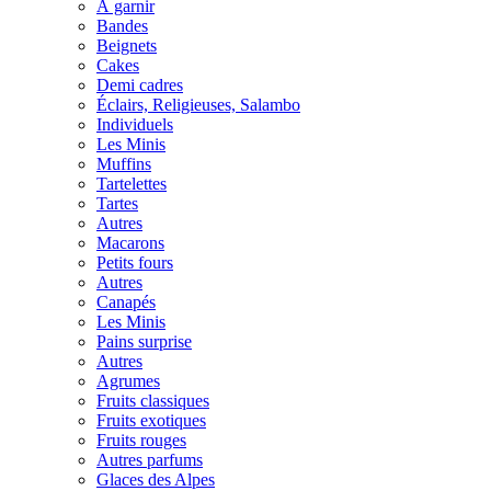
À garnir
Bandes
Beignets
Cakes
Demi cadres
Éclairs, Religieuses, Salambo
Individuels
Les Minis
Muffins
Tartelettes
Tartes
Autres
Macarons
Petits fours
Autres
Canapés
Les Minis
Pains surprise
Autres
Agrumes
Fruits classiques
Fruits exotiques
Fruits rouges
Autres parfums
Glaces des Alpes