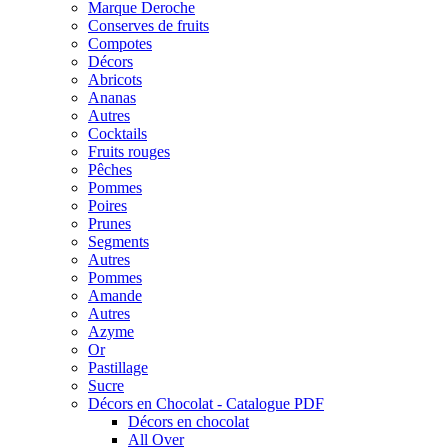
Marque Deroche
Conserves de fruits
Compotes
Décors
Abricots
Ananas
Autres
Cocktails
Fruits rouges
Pêches
Pommes
Poires
Prunes
Segments
Autres
Pommes
Amande
Autres
Azyme
Or
Pastillage
Sucre
Décors en Chocolat - Catalogue PDF
Décors en chocolat
All Over