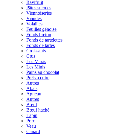
Ravifruit
Pâtes sucrées
Viennoiseries
Viandes
Volailles
Feuilles génoise
Fonds breton
Fonds de tartelettes
Fonds de tartes
Croissants
Crus
Les Maxis
Les Minis
Pains au chocolat
Prêts à cuire
Autres
Abats
Agneau
Autres
Bœuf
Bœuf haché
Lapin
Porc
Veau
Canard