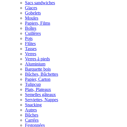
Sacs sandwiches
Glaces
Gobelets
Moules
Papiers, Films
Boîtes
Cuillères
Pots
Flûtes
Tasses
Verres
Verres à pieds
Aluminium
Barquette bois
Bûches, Bûchettes
Papier, Carton
Tulipcup
Plats, Plateaux
Semelles gâteaux
Serviettes, Nappes
Snacking
Autres
Bûches
Carrées
Festonnées