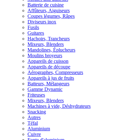
Batterie de cuisine
Affûteurs, Aiguiseurs
Coupes légumes, Râpes
Diviseurs inox
Fusils
Guitares
Hachoirs, Trancheurs
Mixeurs, Blenders
Mandolines, Éplucheurs
Moulins broyeurs
Appareils de cuisson
Appareils de découpe
Aérographes, Compresseurs
Appareils à jus de fruits
Batteurs, Mélangeurs
Gamme Dynamic
Friteuses
Mixeurs, Blenders
Machines à vide, Déshydrateurs
Snacking
Autres
Téfal
Aluminium
Cuivre
Fonte d'aluminium