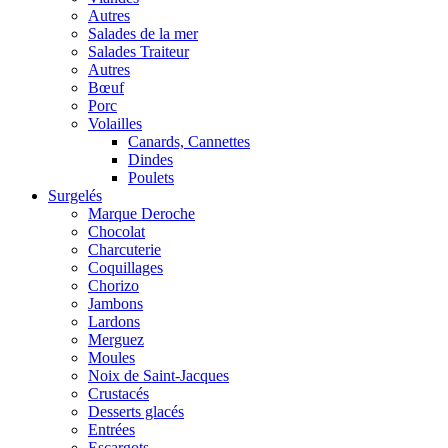
Autres
Salades de la mer
Salades Traiteur
Autres
Bœuf
Porc
Volailles
Canards, Cannettes
Dindes
Poulets
Surgelés
Marque Deroche
Chocolat
Charcuterie
Coquillages
Chorizo
Jambons
Lardons
Merguez
Moules
Noix de Saint-Jacques
Crustacés
Desserts glacés
Entrées
Escargots