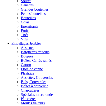
Source
Canettes
Grandes bouteilles
Petites bouteilles
Bouteilles
Colas
Énergisants
Fruits
Thés
Vins
Emballages Jetables
Assiettes
Barquettes traiteurs
Bougies
Boîtes, Carrés rainés
Carton
Fibre de canne
Plastique
Assiettes, Couvercles
Bols, Couvercles
Boîtes à couvercle
Charcutières
Spéciales micro-ondes
Pâtissières
Moules traiteurs