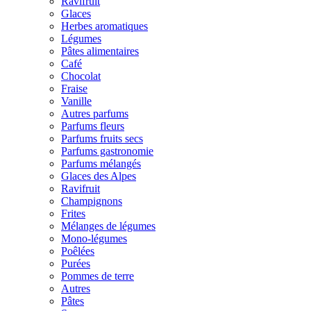
Ravifruit
Glaces
Herbes aromatiques
Légumes
Pâtes alimentaires
Café
Chocolat
Fraise
Vanille
Autres parfums
Parfums fleurs
Parfums fruits secs
Parfums gastronomie
Parfums mélangés
Glaces des Alpes
Ravifruit
Champignons
Frites
Mélanges de légumes
Mono-légumes
Poêlées
Purées
Pommes de terre
Autres
Pâtes