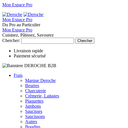
Mon Espace Pro
Mon Espace Pro
Du Pro au Particulier
Mon Espace Pro
Cuisinez, Pâtissez, Savourez
Chercher:
Chercher
Livraison rapide
Paiement sécurisé
Frais
Marque Deroche
Beurres
Charcuterie
Crèmerie, Laitages
Plaquettes
Jambons
Saucisses
Saucissons
Autres
Boudins