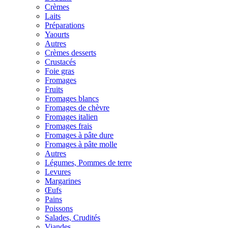
Crèmes
Laits
Préparations
Yaourts
Autres
Crèmes desserts
Crustacés
Foie gras
Fromages
Fruits
Fromages blancs
Fromages de chèvre
Fromages italien
Fromages frais
Fromages à pâte dure
Fromages à pâte molle
Autres
Légumes, Pommes de terre
Levures
Margarines
Œufs
Pains
Poissons
Salades, Crudités
Viandes