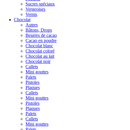
Sucres spéciaux
Vergeoises
Vernis
Chocolat
Autres
Bâtons, Drops
Beurres de cacao
Cacao en poudre
Chocolat blanc
Chocolat coloré
Chocolat au lait
Chocolat noir
Callets
Mini gouttes
Palets
Pistoles
Plaques
Callets
Mini gouttes
Pistoles
Plaques
Palets
Callets
Mini gouttes
Palets