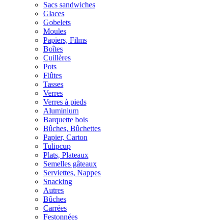
Sacs sandwiches
Glaces
Gobelets
Moules
Papiers, Films
Boîtes
Cuillères
Pots
Flûtes
Tasses
Verres
Verres à pieds
Aluminium
Barquette bois
Bûches, Bûchettes
Papier, Carton
Tulipcup
Plats, Plateaux
Semelles gâteaux
Serviettes, Nappes
Snacking
Autres
Bûches
Carrées
Festonnées