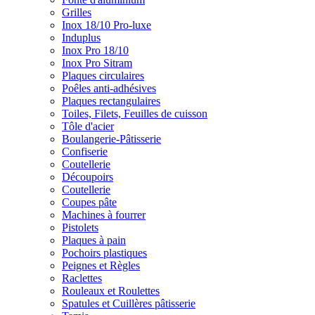
Grilles
Inox 18/10 Pro-luxe
Induplus
Inox Pro 18/10
Inox Pro Sitram
Plaques circulaires
Poêles anti-adhésives
Plaques rectangulaires
Toiles, Filets, Feuilles de cuisson
Tôle d'acier
Boulangerie-Pâtisserie
Confiserie
Coutellerie
Découpoirs
Coutellerie
Coupes pâte
Machines à fourrer
Pistolets
Plaques à pain
Pochoirs plastiques
Peignes et Règles
Raclettes
Rouleaux et Roulettes
Spatules et Cuillères pâtisserie