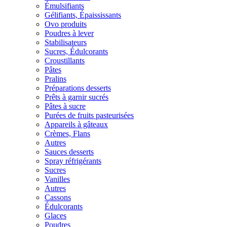
Émulsifiants
Gélifiants, Épaississants
Ovo produits
Poudres à lever
Stabilisateurs
Sucres, Édulcorants
Croustillants
Pâtes
Pralins
Préparations desserts
Prêts à garnir sucrés
Pâtes à sucre
Purées de fruits pasteurisées
Appareils à gâteaux
Crèmes, Flans
Autres
Sauces desserts
Spray réfrigérants
Sucres
Vanilles
Autres
Cassons
Édulcorants
Glaces
Poudres