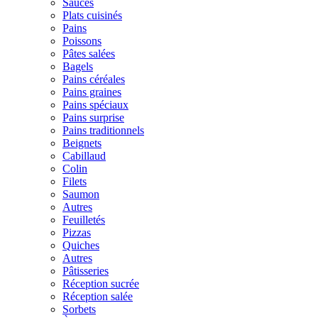
Sauces
Plats cuisinés
Pains
Poissons
Pâtes salées
Bagels
Pains céréales
Pains graines
Pains spéciaux
Pains surprise
Pains traditionnels
Beignets
Cabillaud
Colin
Filets
Saumon
Autres
Feuilletés
Pizzas
Quiches
Autres
Pâtisseries
Réception sucrée
Réception salée
Sorbets