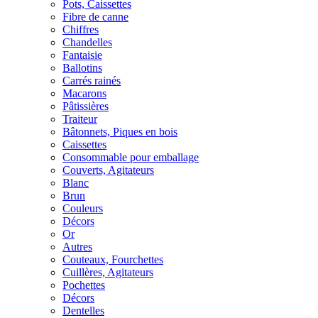
Pots, Caissettes
Fibre de canne
Chiffres
Chandelles
Fantaisie
Ballotins
Carrés rainés
Macarons
Pâtissières
Traiteur
Bâtonnets, Piques en bois
Caissettes
Consommable pour emballage
Couverts, Agitateurs
Blanc
Brun
Couleurs
Décors
Or
Autres
Couteaux, Fourchettes
Cuillères, Agitateurs
Pochettes
Décors
Dentelles