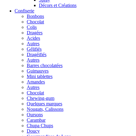
Décors et Créations
Confiserie
Bonbons
Chocolat
Colis
Dragées
Acides
Autres
Gélifiés
Dragéifiés
Autres
Barres chocolatées
Guimauves
Mini tablettes
Amandes
Autres
Chocolat
Chewing-gum
Quelques marques
Nougats, Calissons
Oursons
Carambar
Chupa Chups
Doucy