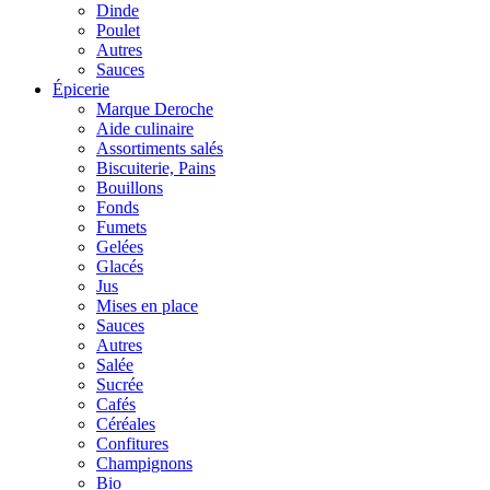
Dinde
Poulet
Autres
Sauces
Épicerie
Marque Deroche
Aide culinaire
Assortiments salés
Biscuiterie, Pains
Bouillons
Fonds
Fumets
Gelées
Glacés
Jus
Mises en place
Sauces
Autres
Salée
Sucrée
Cafés
Céréales
Confitures
Champignons
Bio