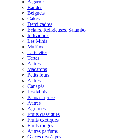
À garnir
Bandes
Beignets
Cakes
Demi cadres
Éclairs, Religieuses, Salambo
Individuels
Les Minis
Muffins
Tartelettes
Tartes
Autres
Macarons
Petits fours
Autres
Canapés
Les Minis
Pains surprise
Autres
Agrumes
Fruits classiques
Fruits exotiques
Fruits rouges
Autres parfums
Glaces des Alpes