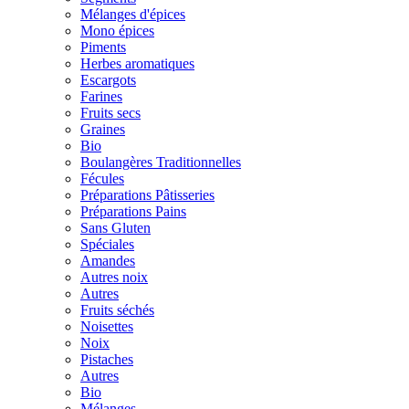
Mélanges d'épices
Mono épices
Piments
Herbes aromatiques
Escargots
Farines
Fruits secs
Graines
Bio
Boulangères Traditionnelles
Fécules
Préparations Pâtisseries
Préparations Pains
Sans Gluten
Spéciales
Amandes
Autres noix
Autres
Fruits séchés
Noisettes
Noix
Pistaches
Autres
Bio
Mélanges