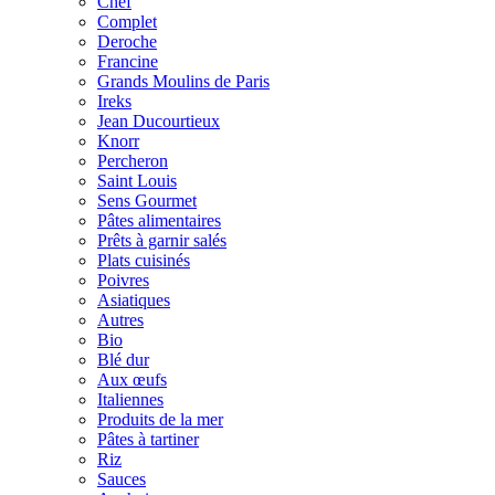
Chef
Complet
Deroche
Francine
Grands Moulins de Paris
Ireks
Jean Ducourtieux
Knorr
Percheron
Saint Louis
Sens Gourmet
Pâtes alimentaires
Prêts à garnir salés
Plats cuisinés
Poivres
Asiatiques
Autres
Bio
Blé dur
Aux œufs
Italiennes
Produits de la mer
Pâtes à tartiner
Riz
Sauces