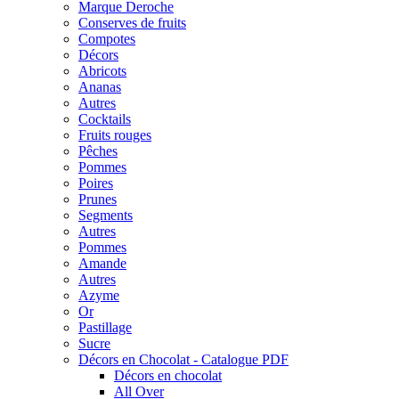
Marque Deroche
Conserves de fruits
Compotes
Décors
Abricots
Ananas
Autres
Cocktails
Fruits rouges
Pêches
Pommes
Poires
Prunes
Segments
Autres
Pommes
Amande
Autres
Azyme
Or
Pastillage
Sucre
Décors en Chocolat - Catalogue PDF
Décors en chocolat
All Over