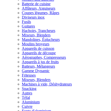
Batterie de cuisine
Affûteurs, Aiguiseurs
Coupes légumes, Râpes
Diviseurs inox
Fusils
Guitares
Hachoirs, Trancheurs
Mixeurs, Blenders
Mandolines, Éplucheurs
Moulins broyeurs
Appareils de cuisson
Appareils de découpe
Aérographes, Compresseurs
Appareils à jus de fruits
Batteurs, Mélangeurs
Gamme Dynamic
Friteuses
Mixeurs, Blenders
Machines à vide, Déshydrateurs
Snacking
Autres
Téfal
Aluminium
Cuivre
Fonte d'aluminium