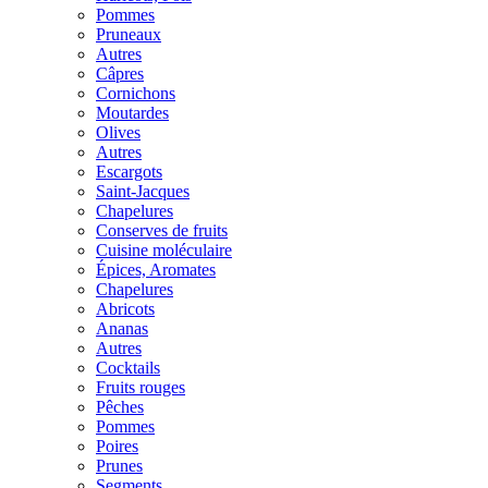
Pommes
Pruneaux
Autres
Câpres
Cornichons
Moutardes
Olives
Autres
Escargots
Saint-Jacques
Chapelures
Conserves de fruits
Cuisine moléculaire
Épices, Aromates
Chapelures
Abricots
Ananas
Autres
Cocktails
Fruits rouges
Pêches
Pommes
Poires
Prunes
Segments