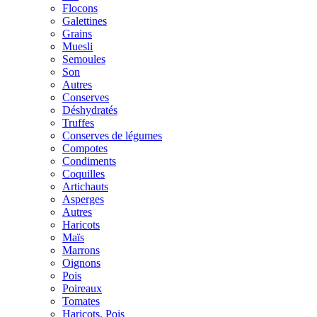
Flocons
Galettines
Grains
Muesli
Semoules
Son
Autres
Conserves
Déshydratés
Truffes
Conserves de légumes
Compotes
Condiments
Coquilles
Artichauts
Asperges
Autres
Haricots
Maïs
Marrons
Oignons
Pois
Poireaux
Tomates
Haricots, Pois