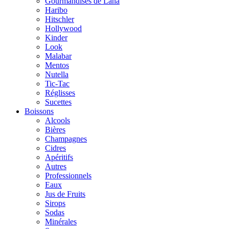
Gourmandises de Lana
Haribo
Hitschler
Hollywood
Kinder
Look
Malabar
Mentos
Nutella
Tic-Tac
Réglisses
Sucettes
Boissons
Alcools
Bières
Champagnes
Cidres
Apéritifs
Autres
Professionnels
Eaux
Jus de Fruits
Sirops
Sodas
Minérales