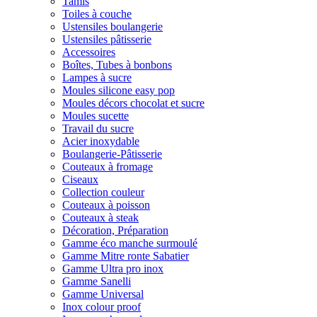
Tamis
Toiles à couche
Ustensiles boulangerie
Ustensiles pâtisserie
Accessoires
Boîtes, Tubes à bonbons
Lampes à sucre
Moules silicone easy pop
Moules décors chocolat et sucre
Moules sucette
Travail du sucre
Acier inoxydable
Boulangerie-Pâtisserie
Couteaux à fromage
Ciseaux
Collection couleur
Couteaux à poisson
Couteaux à steak
Décoration, Préparation
Gamme éco manche surmoulé
Gamme Mitre ronte Sabatier
Gamme Ultra pro inox
Gamme Sanelli
Gamme Universal
Inox colour proof