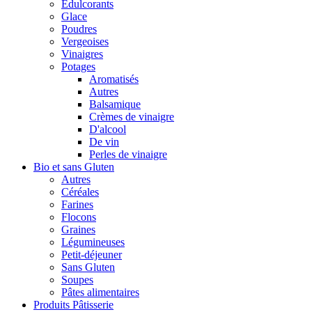
Édulcorants
Glace
Poudres
Vergeoises
Vinaigres
Potages
Aromatisés
Autres
Balsamique
Crèmes de vinaigre
D'alcool
De vin
Perles de vinaigre
Bio et sans Gluten
Autres
Céréales
Farines
Flocons
Graines
Légumineuses
Petit-déjeuner
Sans Gluten
Soupes
Pâtes alimentaires
Produits Pâtisserie