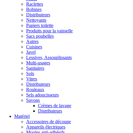
Raclettes
Bobines
Distributeurs
Nettoyants
Papiers toilette
Produits pour la vaisselle
Sacs poubelles
Autres
Cuisines
Javel
Lessives, Assouplissants
Multi-usages
Sanitaires
Sols
Vitres
Distributeurs
Rouleaux
Sels adoucisseurs
Savons
Crèmes de lavage
Distributeurs
Matériel
Accessoires de découpe
Appareils électriques
Moules anti-adhésifs