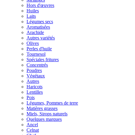
Hors d'œuvres
Huiles
Laits
Légumes secs
Aromatisées
Arachide
Autres variétés
Olives
Perles d'huile
Tournesol
Spéciales fritures
Concentrés
Poudres
Végétaux
Autres
Haricots
Lentilles
Pois
Légumes, Pommes de terre
Matières grasses
Miels, Sirops naturels
Quelques marques
Ancel
Celnat