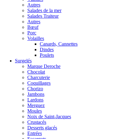
Autres
Salades de la mer
Salades Traiteur
Autres
Bœuf
Porc
Volailles
Canards, Cannettes
Dindes
Poulets
Surgelés
Marque Deroche
Chocolat
Charcuterie
Coquillages
Chorizo
Jambons
Lardons
Merguez
Moules
Noix de Saint-Jacques
Crustacés
Desserts glacés
Entrées
Escargots