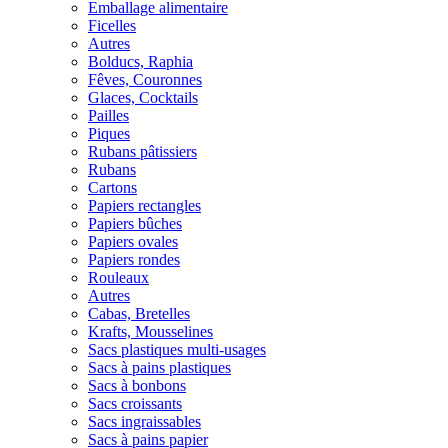
Emballage alimentaire
Ficelles
Autres
Bolducs, Raphia
Fêves, Couronnes
Glaces, Cocktails
Pailles
Piques
Rubans pâtissiers
Rubans
Cartons
Papiers rectangles
Papiers bûches
Papiers ovales
Papiers rondes
Rouleaux
Autres
Cabas, Bretelles
Krafts, Mousselines
Sacs plastiques multi-usages
Sacs à pains plastiques
Sacs à bonbons
Sacs croissants
Sacs ingraissables
Sacs à pains papier