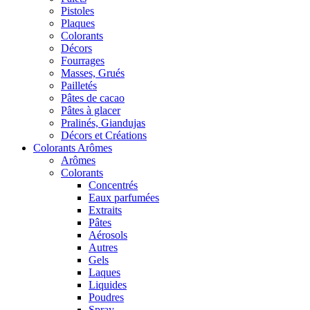
Pistoles
Plaques
Colorants
Décors
Fourrages
Masses, Grués
Pailletés
Pâtes de cacao
Pâtes à glacer
Pralinés, Giandujas
Décors et Créations
Colorants Arômes
Arômes
Colorants
Concentrés
Eaux parfumées
Extraits
Pâtes
Aérosols
Autres
Gels
Laques
Liquides
Poudres
Spray