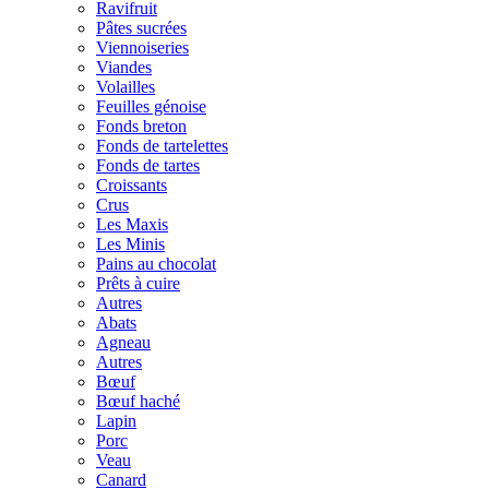
Ravifruit
Pâtes sucrées
Viennoiseries
Viandes
Volailles
Feuilles génoise
Fonds breton
Fonds de tartelettes
Fonds de tartes
Croissants
Crus
Les Maxis
Les Minis
Pains au chocolat
Prêts à cuire
Autres
Abats
Agneau
Autres
Bœuf
Bœuf haché
Lapin
Porc
Veau
Canard