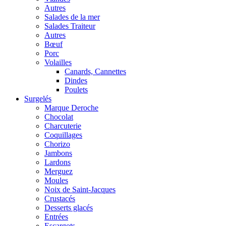
Autres
Salades de la mer
Salades Traiteur
Autres
Bœuf
Porc
Volailles
Canards, Cannettes
Dindes
Poulets
Surgelés
Marque Deroche
Chocolat
Charcuterie
Coquillages
Chorizo
Jambons
Lardons
Merguez
Moules
Noix de Saint-Jacques
Crustacés
Desserts glacés
Entrées
Escargots