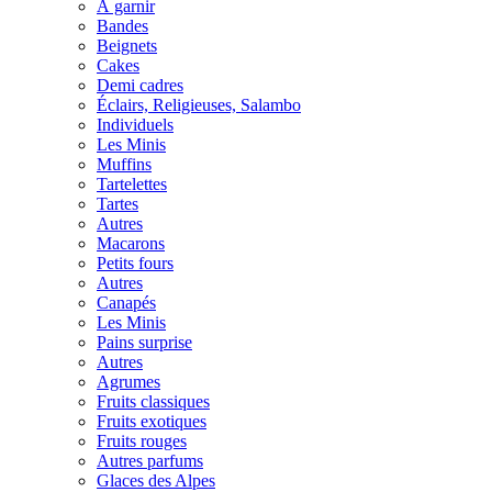
À garnir
Bandes
Beignets
Cakes
Demi cadres
Éclairs, Religieuses, Salambo
Individuels
Les Minis
Muffins
Tartelettes
Tartes
Autres
Macarons
Petits fours
Autres
Canapés
Les Minis
Pains surprise
Autres
Agrumes
Fruits classiques
Fruits exotiques
Fruits rouges
Autres parfums
Glaces des Alpes