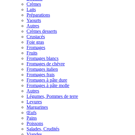
Crèmes
Laits
Préparations
Yaourts
Autres
Crèmes desserts
Crustacés
Foie gras
Fromages
Fruits
Fromages blancs
Fromages de chèvre
Fromages italien
Fromages frais
Fromages à pâte dure
Fromages à pâte molle
Autres
Légumes, Pommes de terre
Levures
Margarines
Œufs
Pains
Poissons
Salades, Crudités
Viandes