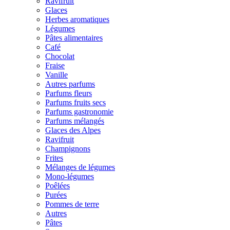
Ravifruit
Glaces
Herbes aromatiques
Légumes
Pâtes alimentaires
Café
Chocolat
Fraise
Vanille
Autres parfums
Parfums fleurs
Parfums fruits secs
Parfums gastronomie
Parfums mélangés
Glaces des Alpes
Ravifruit
Champignons
Frites
Mélanges de légumes
Mono-légumes
Poêlées
Purées
Pommes de terre
Autres
Pâtes