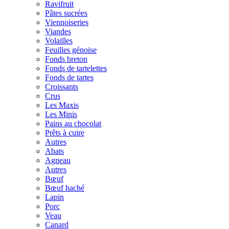
Ravifruit
Pâtes sucrées
Viennoiseries
Viandes
Volailles
Feuilles génoise
Fonds breton
Fonds de tartelettes
Fonds de tartes
Croissants
Crus
Les Maxis
Les Minis
Pains au chocolat
Prêts à cuire
Autres
Abats
Agneau
Autres
Bœuf
Bœuf haché
Lapin
Porc
Veau
Canard