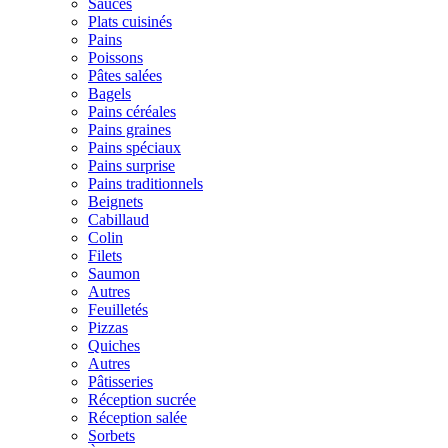
Sauces
Plats cuisinés
Pains
Poissons
Pâtes salées
Bagels
Pains céréales
Pains graines
Pains spéciaux
Pains surprise
Pains traditionnels
Beignets
Cabillaud
Colin
Filets
Saumon
Autres
Feuilletés
Pizzas
Quiches
Autres
Pâtisseries
Réception sucrée
Réception salée
Sorbets