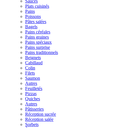
Sauces
Plats cuisinés
Pains
Poissons
Pâtes salées
Bagels
Pains céréales
Pains graines
Pains spéciaux
Pains surprise
Pains traditionnels
Beignets
Cabillaud
Colin
Filets
Saumon
Autres
Feuilletés
Pizzas
Quiches
Autres
Pâtisseries
Réception sucrée
Réception salée
Sorbets