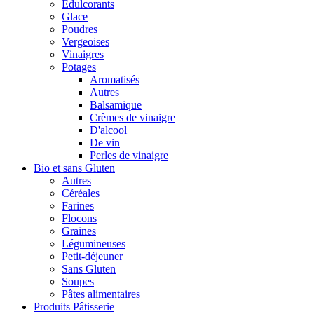
Édulcorants
Glace
Poudres
Vergeoises
Vinaigres
Potages
Aromatisés
Autres
Balsamique
Crèmes de vinaigre
D'alcool
De vin
Perles de vinaigre
Bio et sans Gluten
Autres
Céréales
Farines
Flocons
Graines
Légumineuses
Petit-déjeuner
Sans Gluten
Soupes
Pâtes alimentaires
Produits Pâtisserie