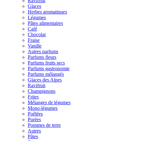
Ravifruit
Glaces
Herbes aromatiques
Légumes
Pâtes alimentaires
Café
Chocolat
Fraise
Vanille
Autres parfums
Parfums fleurs
Parfums fruits secs
Parfums gastronomie
Parfums mélangés
Glaces des Alpes
Ravifruit
Champignons
Frites
Mélanges de légumes
Mono-légumes
Poêlées
Purées
Pommes de terre
Autres
Pâtes