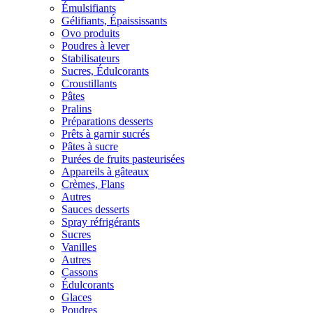
Émulsifiants
Gélifiants, Épaississants
Ovo produits
Poudres à lever
Stabilisateurs
Sucres, Édulcorants
Croustillants
Pâtes
Pralins
Préparations desserts
Prêts à garnir sucrés
Pâtes à sucre
Purées de fruits pasteurisées
Appareils à gâteaux
Crèmes, Flans
Autres
Sauces desserts
Spray réfrigérants
Sucres
Vanilles
Autres
Cassons
Édulcorants
Glaces
Poudres