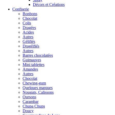
Décors et Créations
Confiserie
Bonbons
Chocolat
Colis
Dragées
Acides
Autres
Gélifiés
Dragéifiés
Autres
Barres chocolatées
Guimauves
Mini tablettes
Amandes
Autres
Chocolat
Chewing-gum
Quelques marques
Nougats, Calissons
Oursons
Carambar
Chupa Chups
Doucy