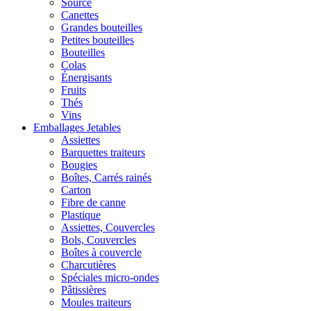
Source
Canettes
Grandes bouteilles
Petites bouteilles
Bouteilles
Colas
Énergisants
Fruits
Thés
Vins
Emballages Jetables
Assiettes
Barquettes traiteurs
Bougies
Boîtes, Carrés rainés
Carton
Fibre de canne
Plastique
Assiettes, Couvercles
Bols, Couvercles
Boîtes à couvercle
Charcutières
Spéciales micro-ondes
Pâtissières
Moules traiteurs