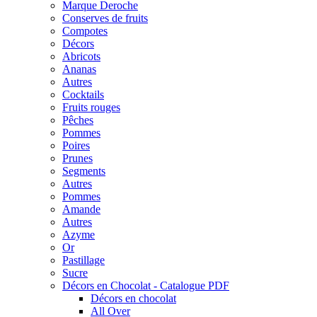
Marque Deroche
Conserves de fruits
Compotes
Décors
Abricots
Ananas
Autres
Cocktails
Fruits rouges
Pêches
Pommes
Poires
Prunes
Segments
Autres
Pommes
Amande
Autres
Azyme
Or
Pastillage
Sucre
Décors en Chocolat - Catalogue PDF
Décors en chocolat
All Over