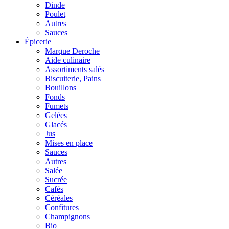
Dinde
Poulet
Autres
Sauces
Épicerie
Marque Deroche
Aide culinaire
Assortiments salés
Biscuiterie, Pains
Bouillons
Fonds
Fumets
Gelées
Glacés
Jus
Mises en place
Sauces
Autres
Salée
Sucrée
Cafés
Céréales
Confitures
Champignons
Bio