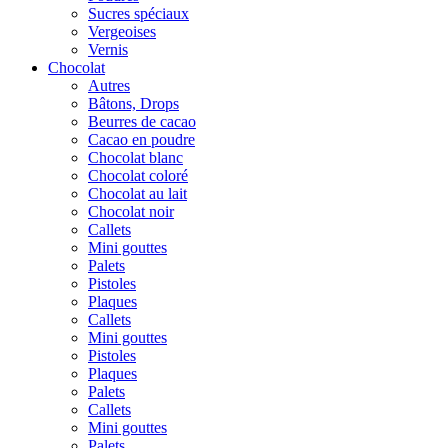
Sucres spéciaux
Vergeoises
Vernis
Chocolat
Autres
Bâtons, Drops
Beurres de cacao
Cacao en poudre
Chocolat blanc
Chocolat coloré
Chocolat au lait
Chocolat noir
Callets
Mini gouttes
Palets
Pistoles
Plaques
Callets
Mini gouttes
Pistoles
Plaques
Palets
Callets
Mini gouttes
Palets