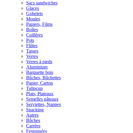
Sacs sandwiches
Glaces
Gobelets
Moules
Papiers, Films
Boîtes
Cuillères
Pots
Flûtes
Tasses
Verres
Verres à pieds
Aluminium
Barquette bois
Bûches, Bûchettes
Papier, Carton
Tulipcup
Plats, Plateaux
Semelles gâteaux
Serviettes, Nappes
Snacking
Autres
Bûches
Carrées
Festonnées