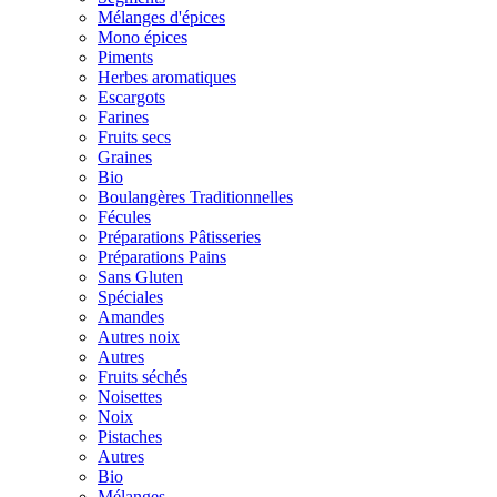
Mélanges d'épices
Mono épices
Piments
Herbes aromatiques
Escargots
Farines
Fruits secs
Graines
Bio
Boulangères Traditionnelles
Fécules
Préparations Pâtisseries
Préparations Pains
Sans Gluten
Spéciales
Amandes
Autres noix
Autres
Fruits séchés
Noisettes
Noix
Pistaches
Autres
Bio
Mélanges