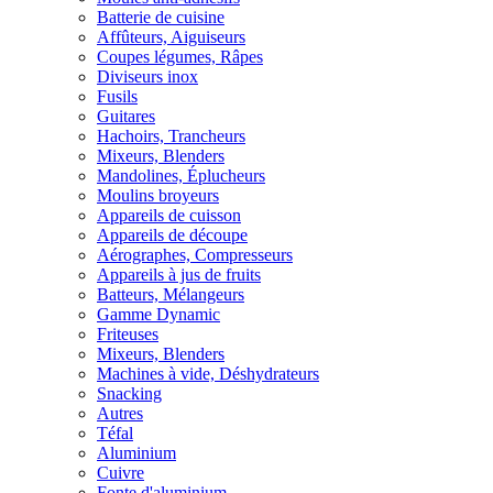
Batterie de cuisine
Affûteurs, Aiguiseurs
Coupes légumes, Râpes
Diviseurs inox
Fusils
Guitares
Hachoirs, Trancheurs
Mixeurs, Blenders
Mandolines, Éplucheurs
Moulins broyeurs
Appareils de cuisson
Appareils de découpe
Aérographes, Compresseurs
Appareils à jus de fruits
Batteurs, Mélangeurs
Gamme Dynamic
Friteuses
Mixeurs, Blenders
Machines à vide, Déshydrateurs
Snacking
Autres
Téfal
Aluminium
Cuivre
Fonte d'aluminium