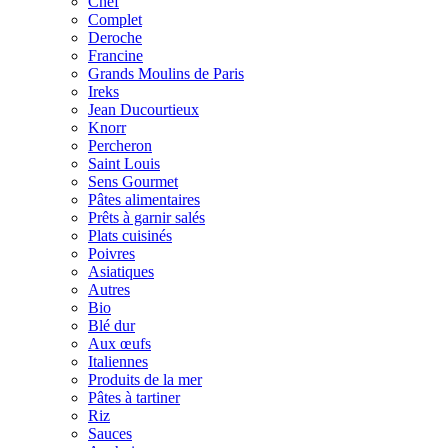
Chef
Complet
Deroche
Francine
Grands Moulins de Paris
Ireks
Jean Ducourtieux
Knorr
Percheron
Saint Louis
Sens Gourmet
Pâtes alimentaires
Prêts à garnir salés
Plats cuisinés
Poivres
Asiatiques
Autres
Bio
Blé dur
Aux œufs
Italiennes
Produits de la mer
Pâtes à tartiner
Riz
Sauces