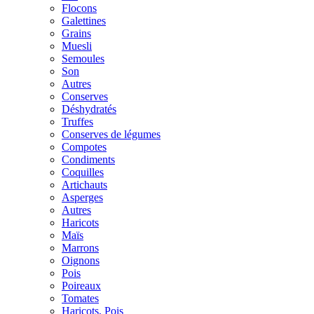
Flocons
Galettines
Grains
Muesli
Semoules
Son
Autres
Conserves
Déshydratés
Truffes
Conserves de légumes
Compotes
Condiments
Coquilles
Artichauts
Asperges
Autres
Haricots
Maïs
Marrons
Oignons
Pois
Poireaux
Tomates
Haricots, Pois