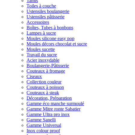
Tamis
Toiles à couche
Ustensiles boulangerie
Ustensiles pâtisserie
Accessoires
Boîtes, Tubes à bonbons
Lampes à sucre
Moules silicone easy pop
Moules décors chocolat et sucre
Moules sucette
Travail du sucre
Acier inoxydable
Boulangerie-Pâtisserie
Couteaux à fromage
Ciseaux
Collection couleur
Couteaux à poisson
Couteaux à steak
Décoration, Préparation
Gamme éco manche surmoulé
Gamme Mitre ronte Sabatier
Gamme Ultra pro inox
Gamme Sanelli
Gamme Universal
Inox colour proof