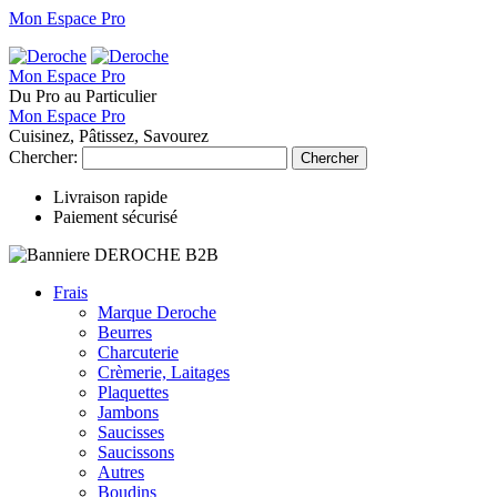
Mon Espace Pro
Mon Espace Pro
Du Pro au Particulier
Mon Espace Pro
Cuisinez, Pâtissez, Savourez
Chercher:
Chercher
Livraison rapide
Paiement sécurisé
Frais
Marque Deroche
Beurres
Charcuterie
Crèmerie, Laitages
Plaquettes
Jambons
Saucisses
Saucissons
Autres
Boudins