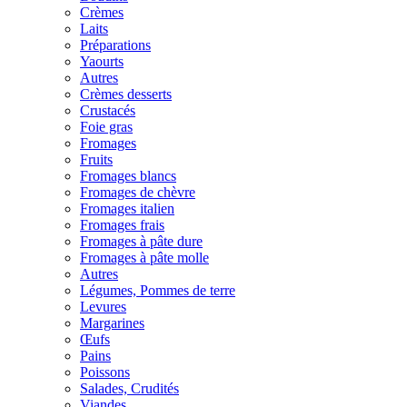
Crèmes
Laits
Préparations
Yaourts
Autres
Crèmes desserts
Crustacés
Foie gras
Fromages
Fruits
Fromages blancs
Fromages de chèvre
Fromages italien
Fromages frais
Fromages à pâte dure
Fromages à pâte molle
Autres
Légumes, Pommes de terre
Levures
Margarines
Œufs
Pains
Poissons
Salades, Crudités
Viandes