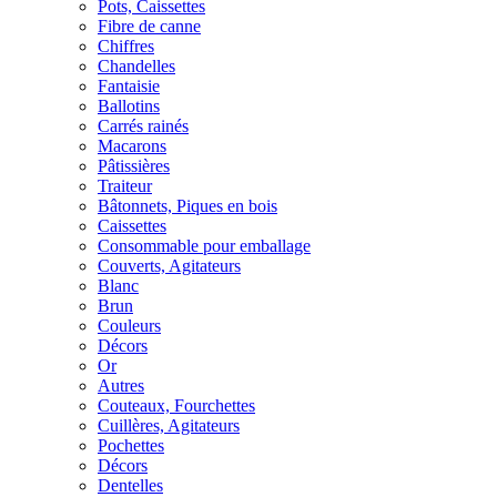
Pots, Caissettes
Fibre de canne
Chiffres
Chandelles
Fantaisie
Ballotins
Carrés rainés
Macarons
Pâtissières
Traiteur
Bâtonnets, Piques en bois
Caissettes
Consommable pour emballage
Couverts, Agitateurs
Blanc
Brun
Couleurs
Décors
Or
Autres
Couteaux, Fourchettes
Cuillères, Agitateurs
Pochettes
Décors
Dentelles