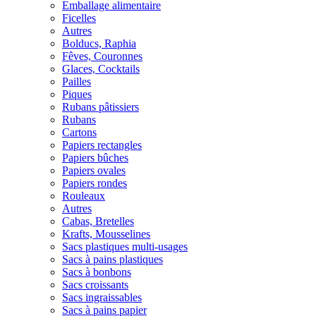
Emballage alimentaire
Ficelles
Autres
Bolducs, Raphia
Fêves, Couronnes
Glaces, Cocktails
Pailles
Piques
Rubans pâtissiers
Rubans
Cartons
Papiers rectangles
Papiers bûches
Papiers ovales
Papiers rondes
Rouleaux
Autres
Cabas, Bretelles
Krafts, Mousselines
Sacs plastiques multi-usages
Sacs à pains plastiques
Sacs à bonbons
Sacs croissants
Sacs ingraissables
Sacs à pains papier