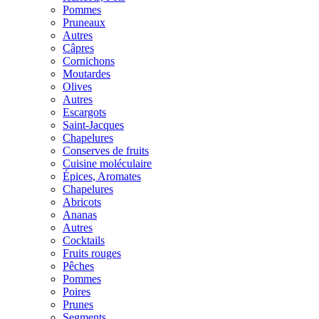
Pommes
Pruneaux
Autres
Câpres
Cornichons
Moutardes
Olives
Autres
Escargots
Saint-Jacques
Chapelures
Conserves de fruits
Cuisine moléculaire
Épices, Aromates
Chapelures
Abricots
Ananas
Autres
Cocktails
Fruits rouges
Pêches
Pommes
Poires
Prunes
Segments