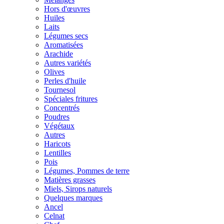
Hors d'œuvres
Huiles
Laits
Légumes secs
Aromatisées
Arachide
Autres variétés
Olives
Perles d'huile
Tournesol
Spéciales fritures
Concentrés
Poudres
Végétaux
Autres
Haricots
Lentilles
Pois
Légumes, Pommes de terre
Matières grasses
Miels, Sirops naturels
Quelques marques
Ancel
Celnat