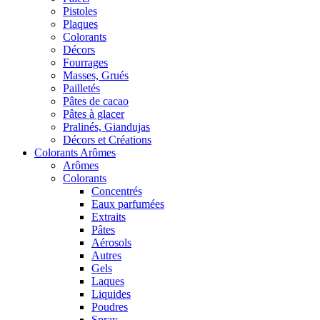
Pistoles
Plaques
Colorants
Décors
Fourrages
Masses, Grués
Pailletés
Pâtes de cacao
Pâtes à glacer
Pralinés, Giandujas
Décors et Créations
Colorants Arômes
Arômes
Colorants
Concentrés
Eaux parfumées
Extraits
Pâtes
Aérosols
Autres
Gels
Laques
Liquides
Poudres
Spray