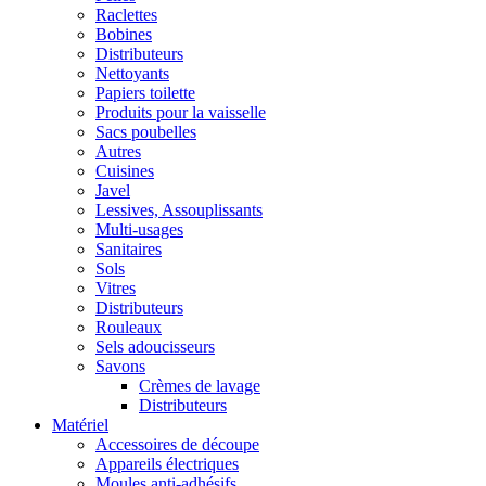
Raclettes
Bobines
Distributeurs
Nettoyants
Papiers toilette
Produits pour la vaisselle
Sacs poubelles
Autres
Cuisines
Javel
Lessives, Assouplissants
Multi-usages
Sanitaires
Sols
Vitres
Distributeurs
Rouleaux
Sels adoucisseurs
Savons
Crèmes de lavage
Distributeurs
Matériel
Accessoires de découpe
Appareils électriques
Moules anti-adhésifs