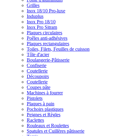
Grilles
Inox 18/10 Pro-luxe
Induplus
Inox Pro 18/10
Inox Pro Sitram
Plaques circulaires
Poêles anti-adhésives
Plaques rectangulaires
Toiles, Filets, Feuilles de cuisson
Tôle d'acier
Boulangerie-Pâtisserie
Confiserie
Coutellerie
Découpoirs
Coutellerie
Coupes pâte
Machines à fourrer
Pistolets
Plaques à pain
Pochoirs plastiques
Peignes et Règles
Raclettes
Rouleaux et Roulettes
Spatules et Cuillères pâtisserie