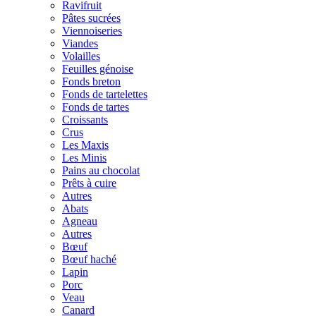
Ravifruit
Pâtes sucrées
Viennoiseries
Viandes
Volailles
Feuilles génoise
Fonds breton
Fonds de tartelettes
Fonds de tartes
Croissants
Crus
Les Maxis
Les Minis
Pains au chocolat
Prêts à cuire
Autres
Abats
Agneau
Autres
Bœuf
Bœuf haché
Lapin
Porc
Veau
Canard