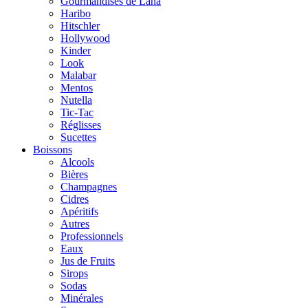
Gourmandises de Lana
Haribo
Hitschler
Hollywood
Kinder
Look
Malabar
Mentos
Nutella
Tic-Tac
Réglisses
Sucettes
Boissons
Alcools
Bières
Champagnes
Cidres
Apéritifs
Autres
Professionnels
Eaux
Jus de Fruits
Sirops
Sodas
Minérales