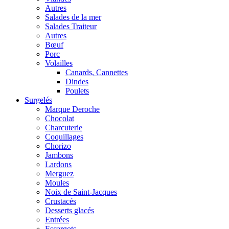
Autres
Salades de la mer
Salades Traiteur
Autres
Bœuf
Porc
Volailles
Canards, Cannettes
Dindes
Poulets
Surgelés
Marque Deroche
Chocolat
Charcuterie
Coquillages
Chorizo
Jambons
Lardons
Merguez
Moules
Noix de Saint-Jacques
Crustacés
Desserts glacés
Entrées
Escargots