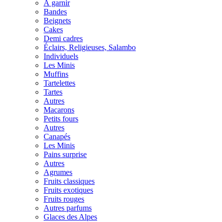
À garnir
Bandes
Beignets
Cakes
Demi cadres
Éclairs, Religieuses, Salambo
Individuels
Les Minis
Muffins
Tartelettes
Tartes
Autres
Macarons
Petits fours
Autres
Canapés
Les Minis
Pains surprise
Autres
Agrumes
Fruits classiques
Fruits exotiques
Fruits rouges
Autres parfums
Glaces des Alpes