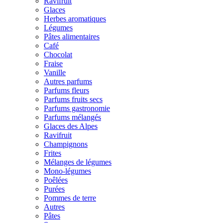
Ravifruit
Glaces
Herbes aromatiques
Légumes
Pâtes alimentaires
Café
Chocolat
Fraise
Vanille
Autres parfums
Parfums fleurs
Parfums fruits secs
Parfums gastronomie
Parfums mélangés
Glaces des Alpes
Ravifruit
Champignons
Frites
Mélanges de légumes
Mono-légumes
Poêlées
Purées
Pommes de terre
Autres
Pâtes