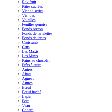
Ravifruit
Pâtes sucrées
Viennoiseries
Viandes
Volailles
Feuilles génoise
Fonds breton
Fonds de tartelettes
Fonds de tartes
Croissants
Crus
Les Maxis
Les Minis
Pains au chocolat
Prêts à cuire
Autres
Abats
Agneau
Autres
Bœuf
Bœuf haché
Lapin
Porc
Veau
Canard