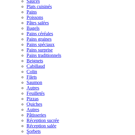
Sauces
Plats cuisinés
Pains
Poissons
Pâtes salées
Bagels
Pains céréales
Pains graines
Pains spéciaux
Pains surprise
Pains traditionnels
Beignets
Cabillaud
Colin
Filets
Saumon
Autres
Feuilletés
Pizzas
Quiches
Autres
Pâtisseries
Réception sucrée
Réception salée
Sorbets