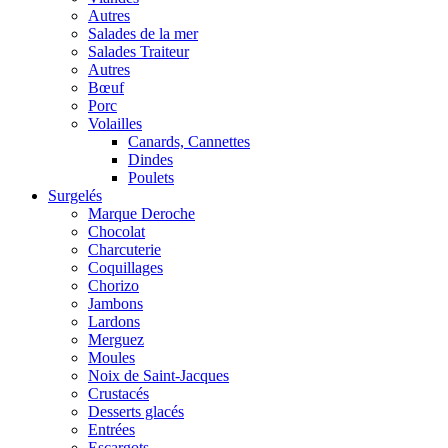
Autres
Salades de la mer
Salades Traiteur
Autres
Bœuf
Porc
Volailles
Canards, Cannettes
Dindes
Poulets
Surgelés
Marque Deroche
Chocolat
Charcuterie
Coquillages
Chorizo
Jambons
Lardons
Merguez
Moules
Noix de Saint-Jacques
Crustacés
Desserts glacés
Entrées
Escargots