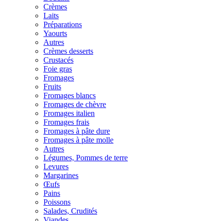
Crèmes
Laits
Préparations
Yaourts
Autres
Crèmes desserts
Crustacés
Foie gras
Fromages
Fruits
Fromages blancs
Fromages de chèvre
Fromages italien
Fromages frais
Fromages à pâte dure
Fromages à pâte molle
Autres
Légumes, Pommes de terre
Levures
Margarines
Œufs
Pains
Poissons
Salades, Crudités
Viandes