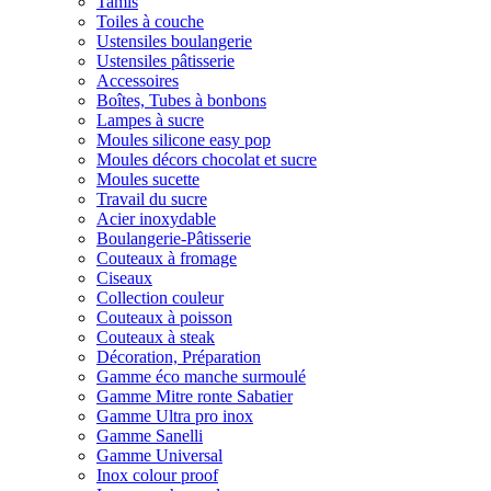
Tamis
Toiles à couche
Ustensiles boulangerie
Ustensiles pâtisserie
Accessoires
Boîtes, Tubes à bonbons
Lampes à sucre
Moules silicone easy pop
Moules décors chocolat et sucre
Moules sucette
Travail du sucre
Acier inoxydable
Boulangerie-Pâtisserie
Couteaux à fromage
Ciseaux
Collection couleur
Couteaux à poisson
Couteaux à steak
Décoration, Préparation
Gamme éco manche surmoulé
Gamme Mitre ronte Sabatier
Gamme Ultra pro inox
Gamme Sanelli
Gamme Universal
Inox colour proof