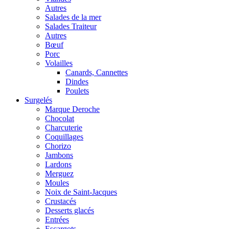
Autres
Salades de la mer
Salades Traiteur
Autres
Bœuf
Porc
Volailles
Canards, Cannettes
Dindes
Poulets
Surgelés
Marque Deroche
Chocolat
Charcuterie
Coquillages
Chorizo
Jambons
Lardons
Merguez
Moules
Noix de Saint-Jacques
Crustacés
Desserts glacés
Entrées
Escargots