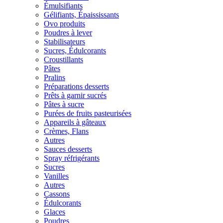
Émulsifiants
Gélifiants, Épaississants
Ovo produits
Poudres à lever
Stabilisateurs
Sucres, Édulcorants
Croustillants
Pâtes
Pralins
Préparations desserts
Prêts à garnir sucrés
Pâtes à sucre
Purées de fruits pasteurisées
Appareils à gâteaux
Crèmes, Flans
Autres
Sauces desserts
Spray réfrigérants
Sucres
Vanilles
Autres
Cassons
Édulcorants
Glaces
Poudres