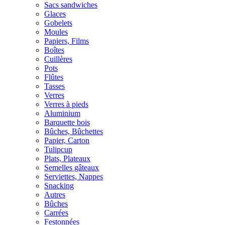
Sacs sandwiches
Glaces
Gobelets
Moules
Papiers, Films
Boîtes
Cuillères
Pots
Flûtes
Tasses
Verres
Verres à pieds
Aluminium
Barquette bois
Bûches, Bûchettes
Papier, Carton
Tulipcup
Plats, Plateaux
Semelles gâteaux
Serviettes, Nappes
Snacking
Autres
Bûches
Carrées
Festonnées