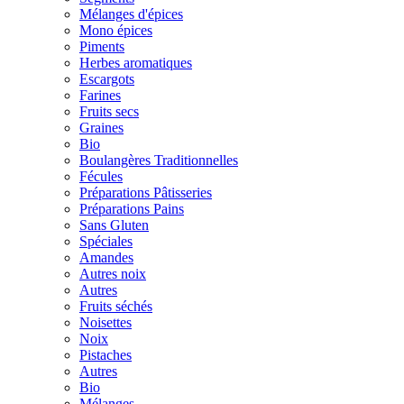
Mélanges d'épices
Mono épices
Piments
Herbes aromatiques
Escargots
Farines
Fruits secs
Graines
Bio
Boulangères Traditionnelles
Fécules
Préparations Pâtisseries
Préparations Pains
Sans Gluten
Spéciales
Amandes
Autres noix
Autres
Fruits séchés
Noisettes
Noix
Pistaches
Autres
Bio
Mélanges