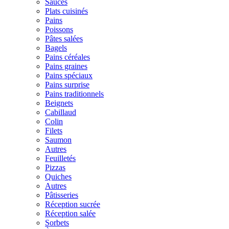
Sauces
Plats cuisinés
Pains
Poissons
Pâtes salées
Bagels
Pains céréales
Pains graines
Pains spéciaux
Pains surprise
Pains traditionnels
Beignets
Cabillaud
Colin
Filets
Saumon
Autres
Feuilletés
Pizzas
Quiches
Autres
Pâtisseries
Réception sucrée
Réception salée
Sorbets