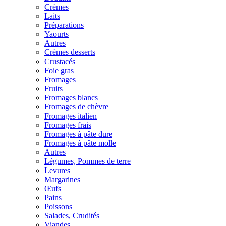
Crèmes
Laits
Préparations
Yaourts
Autres
Crèmes desserts
Crustacés
Foie gras
Fromages
Fruits
Fromages blancs
Fromages de chèvre
Fromages italien
Fromages frais
Fromages à pâte dure
Fromages à pâte molle
Autres
Légumes, Pommes de terre
Levures
Margarines
Œufs
Pains
Poissons
Salades, Crudités
Viandes