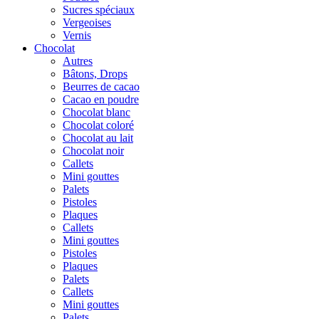
Sucres spéciaux
Vergeoises
Vernis
Chocolat
Autres
Bâtons, Drops
Beurres de cacao
Cacao en poudre
Chocolat blanc
Chocolat coloré
Chocolat au lait
Chocolat noir
Callets
Mini gouttes
Palets
Pistoles
Plaques
Callets
Mini gouttes
Pistoles
Plaques
Palets
Callets
Mini gouttes
Palets