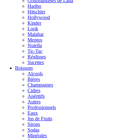
Gourmandises de Lana
Haribo
Hitschler
Hollywood
Kinder
Look
Malabar
Mentos
Nutella
Tic-Tac
Réglisses
Sucettes
Boissons
Alcools
Bières
Champagnes
Cidres
Apéritifs
Autres
Professionnels
Eaux
Jus de Fruits
Sirops
Sodas
Minérales