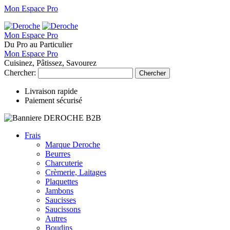
Mon Espace Pro
Mon Espace Pro
Du Pro au Particulier
Mon Espace Pro
Cuisinez, Pâtissez, Savourez
Chercher:
Chercher
Livraison rapide
Paiement sécurisé
Frais
Marque Deroche
Beurres
Charcuterie
Crèmerie, Laitages
Plaquettes
Jambons
Saucisses
Saucissons
Autres
Boudins