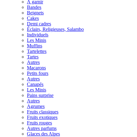
À garnir
Bandes
Beignets
Cakes
Demi cadres
Éclairs, Religieuses, Salambo
Individuels
Les Minis
Muffins
Tartelettes
Tartes
Autres
Macarons
Petits fours
Autres
Canapés
Les Minis
Pains surprise
Autres
Agrumes
Fruits classiques
Fruits exotiques
Fruits rouges
Autres parfums
Glaces des Alpes