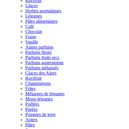
Ravifruit
Glaces
Herbes aromatiques
Légumes
Pâtes alimentaires
Café
Chocolat
Fraise
Vanille
Autres parfums
Parfums fleurs
Parfums fruits secs
Parfums gastronomie
Parfums mélangés
Glaces des Alpes
Ravifruit
Champignons
Frites
Mélanges de légumes
Mono-légumes
Poêlées
Purées
Pommes de terre
Autres
Pâtes