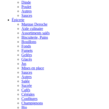
Dinde
Poulet
Autres
Sauces
Épicerie
Marque Deroche
Aide culinaire
Assortiments salés
Biscuiterie, Pains
Bouillons
Fonds
Fumets
Gelées
Glacés
Jus
Mises en place
Sauces
Autres
Salée
Sucrée
Cafés
Céréales
Confitures
Champignons
Bio