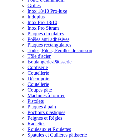
Grilles
Inox 18/10 Pro-luxe
Induplus
Inox Pro 18/10
Inox Pro Sitram
Plaques circulaires
Poêles anti-adhésives
Plaques rectangulaires
Toiles, Filets, Feuilles de cuisson
Tôle d'acier
Boulangerie-Pâtisserie
Confiserie
Coutellerie
Découpoirs
Coutellerie
Coupes pâte
Machines à fourrer
Pistolets
Plaques à pain
Pochoirs plastiques
Peignes et Règles
Raclettes
Rouleaux et Roulettes
Spatules et Cuillères pâtisserie