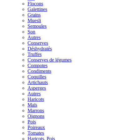
Flocons
Galettines
Grains
Muesli
Semoules
Son
Autres
Conserves
Déshydratés
Truffes
Conserves de légumes
Compotes
Condiments
Coquilles
Artichauts
Asperges
Autres
Haricots
Maïs
Marrons
Oignons
Pois
Poireaux
Tomates
Haricots, Pois