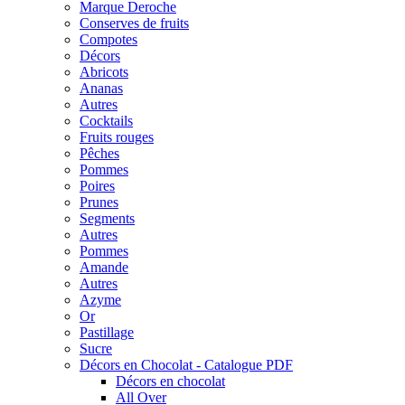
Marque Deroche
Conserves de fruits
Compotes
Décors
Abricots
Ananas
Autres
Cocktails
Fruits rouges
Pêches
Pommes
Poires
Prunes
Segments
Autres
Pommes
Amande
Autres
Azyme
Or
Pastillage
Sucre
Décors en Chocolat - Catalogue PDF
Décors en chocolat
All Over