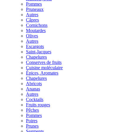
Pommes
Pruneaux
Autres
Câpres
Cornichons
Moutardes
Olives
Autres
Escargots
Saint-Jacques
Chapelures
Conserves de fruits
Cuisine moléculaire
Épices, Aromates
Chapelures
Abricots
Ananas
Autres
Cocktails
Fruits rouges
Pêches
Pommes
Poires
Prunes
Segments