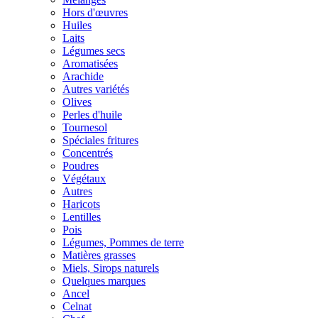
Hors d'œuvres
Huiles
Laits
Légumes secs
Aromatisées
Arachide
Autres variétés
Olives
Perles d'huile
Tournesol
Spéciales fritures
Concentrés
Poudres
Végétaux
Autres
Haricots
Lentilles
Pois
Légumes, Pommes de terre
Matières grasses
Miels, Sirops naturels
Quelques marques
Ancel
Celnat