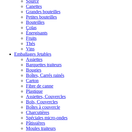
Source
Canettes
Grandes bouteilles
Petites bouteilles
Bouteilles
Colas
Énergisants
Fruits
Thés
Vins
Emballages Jetables
Assiettes
Barquettes traiteurs
Bougies
Boîtes, Carrés rainés
Carton
Fibre de canne
Plastique
Assiettes, Couvercles
Bols, Couvercles
Boîtes à couvercle
Charcutières
Spéciales micro-ondes
Pâtissières
Moules traiteurs