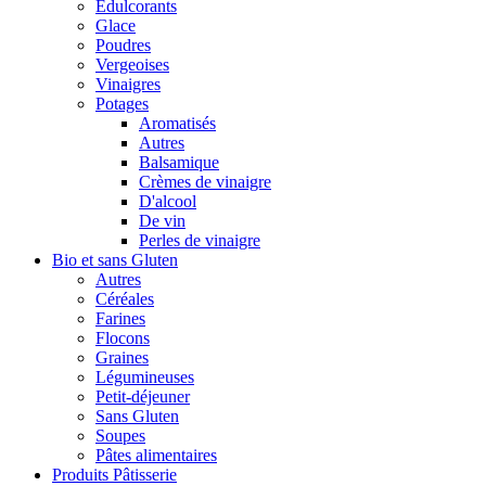
Édulcorants
Glace
Poudres
Vergeoises
Vinaigres
Potages
Aromatisés
Autres
Balsamique
Crèmes de vinaigre
D'alcool
De vin
Perles de vinaigre
Bio et sans Gluten
Autres
Céréales
Farines
Flocons
Graines
Légumineuses
Petit-déjeuner
Sans Gluten
Soupes
Pâtes alimentaires
Produits Pâtisserie