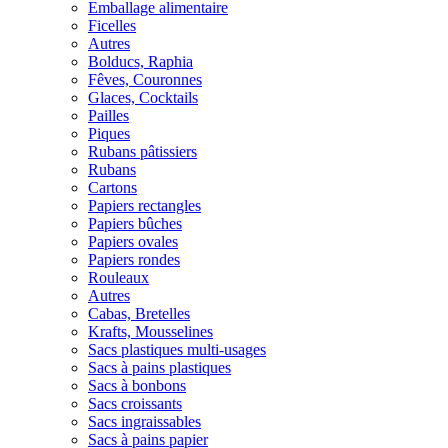
Emballage alimentaire
Ficelles
Autres
Bolducs, Raphia
Fêves, Couronnes
Glaces, Cocktails
Pailles
Piques
Rubans pâtissiers
Rubans
Cartons
Papiers rectangles
Papiers bûches
Papiers ovales
Papiers rondes
Rouleaux
Autres
Cabas, Bretelles
Krafts, Mousselines
Sacs plastiques multi-usages
Sacs à pains plastiques
Sacs à bonbons
Sacs croissants
Sacs ingraissables
Sacs à pains papier