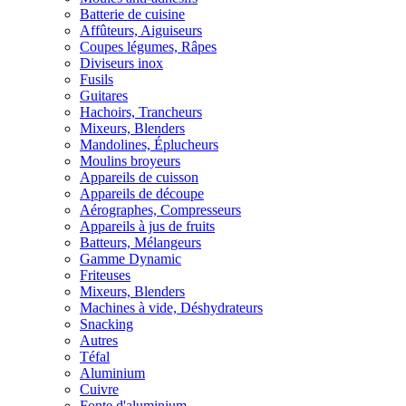
Batterie de cuisine
Affûteurs, Aiguiseurs
Coupes légumes, Râpes
Diviseurs inox
Fusils
Guitares
Hachoirs, Trancheurs
Mixeurs, Blenders
Mandolines, Éplucheurs
Moulins broyeurs
Appareils de cuisson
Appareils de découpe
Aérographes, Compresseurs
Appareils à jus de fruits
Batteurs, Mélangeurs
Gamme Dynamic
Friteuses
Mixeurs, Blenders
Machines à vide, Déshydrateurs
Snacking
Autres
Téfal
Aluminium
Cuivre
Fonte d'aluminium