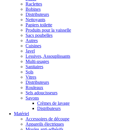
Raclettes
Bobines
Distributeurs
Nettoyants
Papiers toilette
Produits pour la vaisselle
Sacs poubelles
Autres
Cuisines
Javel
Lessives, Assouplissants
Multi-usages
Sanitaires
Sols
Vitres
Distributeurs
Rouleaux
Sels adoucisseurs
Savons
Crèmes de lavage
Distributeurs
Matériel
Accessoires de découpe
Appareils électriques
Moules anti-adhésifs