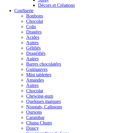
Décors et Créations
Confiserie
Bonbons
Chocolat
Colis
Dragées
Acides
Autres
Gélifiés
Dragéifiés
Autres
Barres chocolatées
Guimauves
Mini tablettes
Amandes
Autres
Chocolat
Chewing-gum
Quelques marques
Nougats, Calissons
Oursons
Carambar
Chupa Chups
Doucy