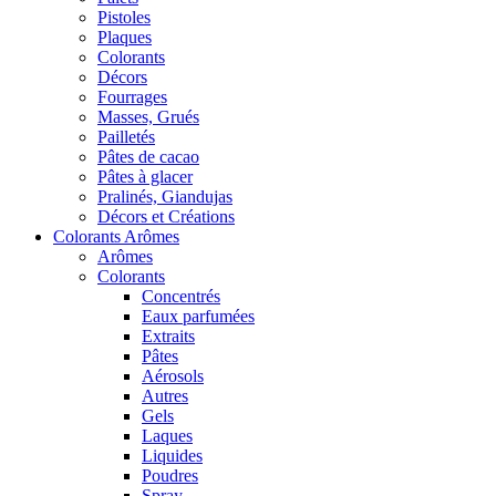
Pistoles
Plaques
Colorants
Décors
Fourrages
Masses, Grués
Pailletés
Pâtes de cacao
Pâtes à glacer
Pralinés, Giandujas
Décors et Créations
Colorants Arômes
Arômes
Colorants
Concentrés
Eaux parfumées
Extraits
Pâtes
Aérosols
Autres
Gels
Laques
Liquides
Poudres
Spray