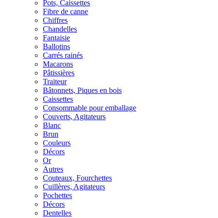
Pots, Caissettes
Fibre de canne
Chiffres
Chandelles
Fantaisie
Ballotins
Carrés rainés
Macarons
Pâtissières
Traiteur
Bâtonnets, Piques en bois
Caissettes
Consommable pour emballage
Couverts, Agitateurs
Blanc
Brun
Couleurs
Décors
Or
Autres
Couteaux, Fourchettes
Cuillères, Agitateurs
Pochettes
Décors
Dentelles