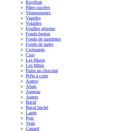
Ravifruit
Pâtes sucrées
Viennoiseries
Viandes
Volailles
Feuilles génoise
Fonds breton
Fonds de tartelettes
Fonds de tartes
Croissants
Crus
Les Maxis
Les Minis
Pains au chocolat
Prêts à cuire
Autres
Abats
Agneau
Autres
Bœuf
Bœuf haché
Lapin
Porc
Veau
Canard