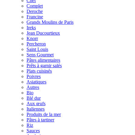
Chef
Complet
Deroche
Francine
Grands Moulins de Paris
Ireks
Jean Ducourtieux
Knorr
Percheron
Saint Louis
Sens Gourmet
Pâtes alimentaires
Prêts à garnir salés
Plats cuisinés
Poivres
Asiatiques
Autres
Bio
Blé dur
Aux œufs
Italiennes
Produits de la mer
Pâtes à tartiner
Riz
Sauces