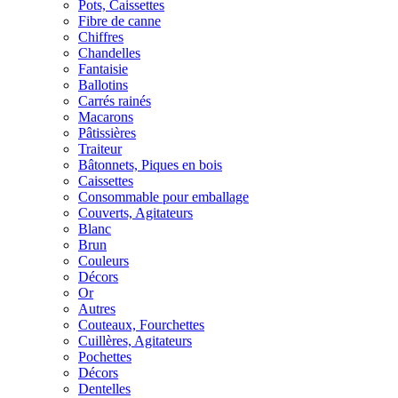
Pots, Caissettes
Fibre de canne
Chiffres
Chandelles
Fantaisie
Ballotins
Carrés rainés
Macarons
Pâtissières
Traiteur
Bâtonnets, Piques en bois
Caissettes
Consommable pour emballage
Couverts, Agitateurs
Blanc
Brun
Couleurs
Décors
Or
Autres
Couteaux, Fourchettes
Cuillères, Agitateurs
Pochettes
Décors
Dentelles