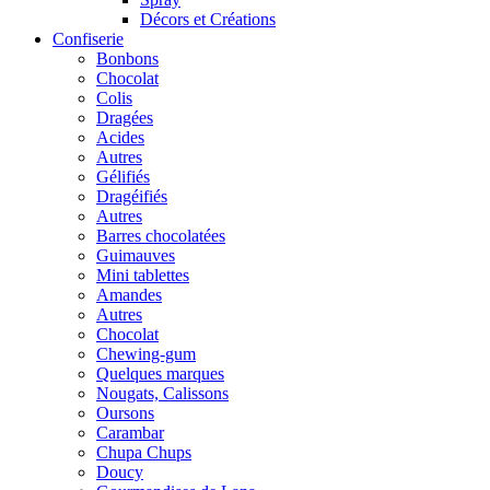
Décors et Créations
Confiserie
Bonbons
Chocolat
Colis
Dragées
Acides
Autres
Gélifiés
Dragéifiés
Autres
Barres chocolatées
Guimauves
Mini tablettes
Amandes
Autres
Chocolat
Chewing-gum
Quelques marques
Nougats, Calissons
Oursons
Carambar
Chupa Chups
Doucy