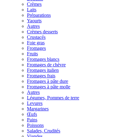
Crèmes
Laits
Préparations
Yaourts
Autres
Crèmes desserts
Crustacés
Foie gras
Fromages
Fruits
Fromages blancs
Fromages de chèvre
Fromages italien
Fromages frais
Fromages à pâte dure
Fromages à pâte molle
Autres
Légumes, Pommes de terre
Levures
Margarines
Œufs
Pains
Poissons
Salades, Crudités
Viandes