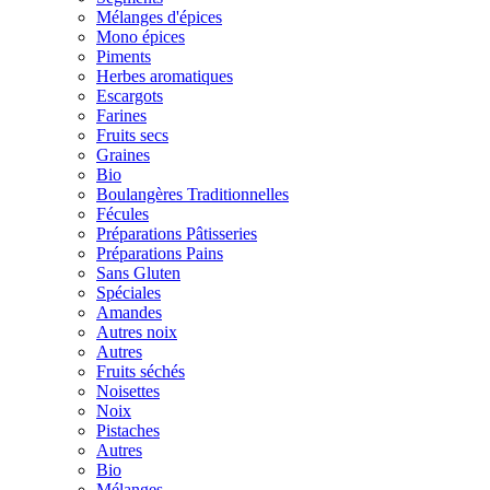
Mélanges d'épices
Mono épices
Piments
Herbes aromatiques
Escargots
Farines
Fruits secs
Graines
Bio
Boulangères Traditionnelles
Fécules
Préparations Pâtisseries
Préparations Pains
Sans Gluten
Spéciales
Amandes
Autres noix
Autres
Fruits séchés
Noisettes
Noix
Pistaches
Autres
Bio
Mélanges