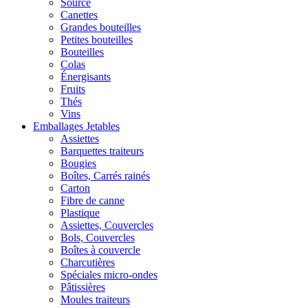
Source
Canettes
Grandes bouteilles
Petites bouteilles
Bouteilles
Colas
Énergisants
Fruits
Thés
Vins
Emballages Jetables
Assiettes
Barquettes traiteurs
Bougies
Boîtes, Carrés rainés
Carton
Fibre de canne
Plastique
Assiettes, Couvercles
Bols, Couvercles
Boîtes à couvercle
Charcutières
Spéciales micro-ondes
Pâtissières
Moules traiteurs