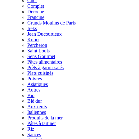
Chef
Complet
Deroche
Francine
Grands Moulins de Paris
Ireks
Jean Ducourtieux
Knorr
Percheron
Saint Louis
Sens Gourmet
Pâtes alimentaires
Prêts à garnir salés
Plats cuisinés
Poivres
Asiatiques
Autres
Bio
Blé dur
Aux œufs
Italiennes
Produits de la mer
Pâtes à tartiner
Riz
Sauces