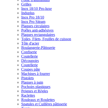
Grilles
Inox 18/10 Pro-luxe
Induplus
Inox Pro 18/10
Inox Pro Sitram
Plaques circulaires
Poêles anti-adhésives
Plaques rectangulaires
Toiles, Filets, Feuilles de cuisson
Tôle d'acier
Boulangerie-Pâtisserie
Confiserie
Coutellerie
Découpoirs
Coutellerie
Coupes pâte
Machines à fourrer
Pistolets
Plaques à pain
Pochoirs plastiques
Peignes et Règles
Raclettes
Rouleaux et Roulettes
Spatules et Cuillères pâtisserie