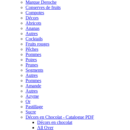
Marque Deroche
Conserves de fruits
Compotes
Décors
Abricots
Ananas
Autres
Cocktails
Fruits rouges
Pêches
Pommes
Poires
Prunes
Segments
Autres
Pommes
Amande
Autres
Azyme
Or
Pastillage
Sucre
Décors en Chocolat - Catalogue PDF
Décors en chocolat
All Over