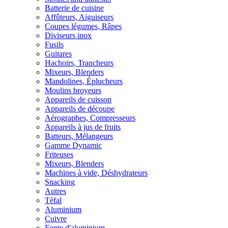
Batterie de cuisine
Affûteurs, Aiguiseurs
Coupes légumes, Râpes
Diviseurs inox
Fusils
Guitares
Hachoirs, Trancheurs
Mixeurs, Blenders
Mandolines, Éplucheurs
Moulins broyeurs
Appareils de cuisson
Appareils de découpe
Aérographes, Compresseurs
Appareils à jus de fruits
Batteurs, Mélangeurs
Gamme Dynamic
Friteuses
Mixeurs, Blenders
Machines à vide, Déshydrateurs
Snacking
Autres
Téfal
Aluminium
Cuivre
Fonte d'aluminium