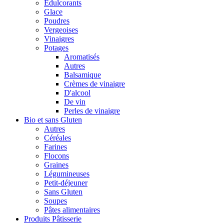
Édulcorants
Glace
Poudres
Vergeoises
Vinaigres
Potages
Aromatisés
Autres
Balsamique
Crèmes de vinaigre
D'alcool
De vin
Perles de vinaigre
Bio et sans Gluten
Autres
Céréales
Farines
Flocons
Graines
Légumineuses
Petit-déjeuner
Sans Gluten
Soupes
Pâtes alimentaires
Produits Pâtisserie