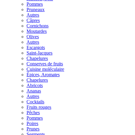
Pommes
Pruneaux
Autres
Câpres
Cornichons
Moutardes
Olives
Autres
Escargots
Saint-Jacques
Chapelures
Conserves de fruits
Cuisine moléculaire
Épices, Aromates
Chapelures
Abricots
Ananas
Autres
Cocktails
Fruits rouges
Pêches
Pommes
Poires
Prunes
Segments