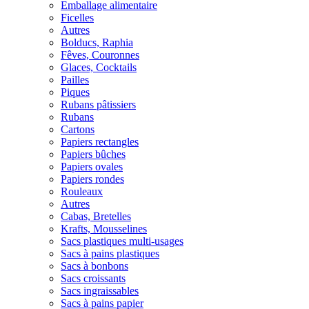
Emballage alimentaire
Ficelles
Autres
Bolducs, Raphia
Fêves, Couronnes
Glaces, Cocktails
Pailles
Piques
Rubans pâtissiers
Rubans
Cartons
Papiers rectangles
Papiers bûches
Papiers ovales
Papiers rondes
Rouleaux
Autres
Cabas, Bretelles
Krafts, Mousselines
Sacs plastiques multi-usages
Sacs à pains plastiques
Sacs à bonbons
Sacs croissants
Sacs ingraissables
Sacs à pains papier