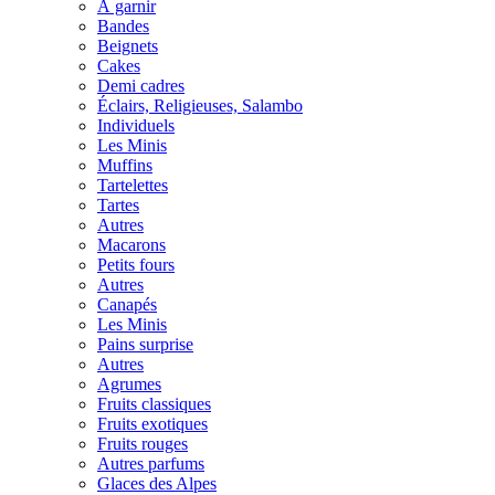
À garnir
Bandes
Beignets
Cakes
Demi cadres
Éclairs, Religieuses, Salambo
Individuels
Les Minis
Muffins
Tartelettes
Tartes
Autres
Macarons
Petits fours
Autres
Canapés
Les Minis
Pains surprise
Autres
Agrumes
Fruits classiques
Fruits exotiques
Fruits rouges
Autres parfums
Glaces des Alpes