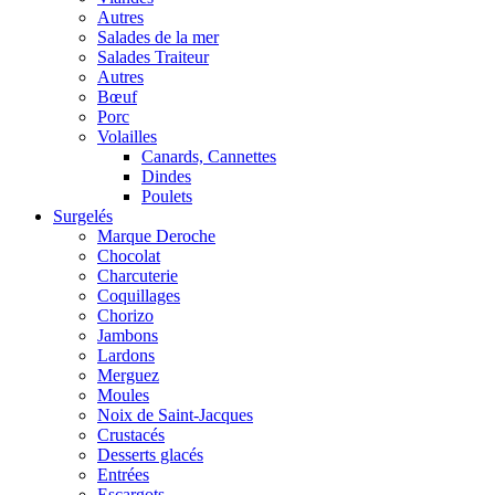
Autres
Salades de la mer
Salades Traiteur
Autres
Bœuf
Porc
Volailles
Canards, Cannettes
Dindes
Poulets
Surgelés
Marque Deroche
Chocolat
Charcuterie
Coquillages
Chorizo
Jambons
Lardons
Merguez
Moules
Noix de Saint-Jacques
Crustacés
Desserts glacés
Entrées
Escargots