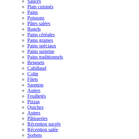
Sauces
Plats cuisinés
Pains
Poissons
Pâtes salées
Bagels
Pains céréales
Pains graines
Pains spéciaux
Pains surprise
Pains traditionnels
Beignets
Cabillaud
Colin
Filets
Saumon
Autres
Feuilletés
Pizzas
Quiches
Autres
Pâtisseries
Réception sucrée
Réception salée
Sorbets