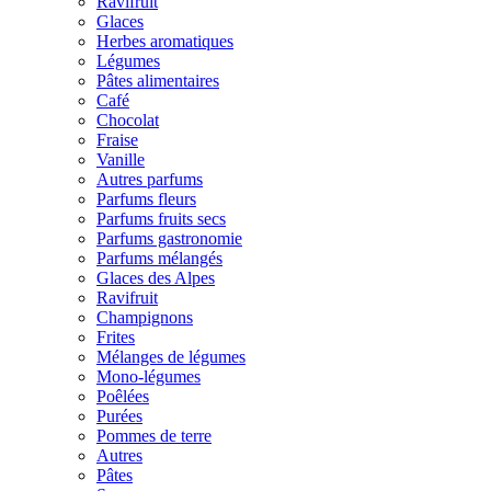
Ravifruit
Glaces
Herbes aromatiques
Légumes
Pâtes alimentaires
Café
Chocolat
Fraise
Vanille
Autres parfums
Parfums fleurs
Parfums fruits secs
Parfums gastronomie
Parfums mélangés
Glaces des Alpes
Ravifruit
Champignons
Frites
Mélanges de légumes
Mono-légumes
Poêlées
Purées
Pommes de terre
Autres
Pâtes