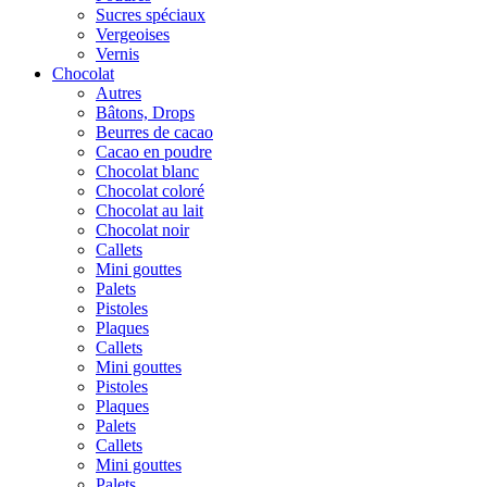
Sucres spéciaux
Vergeoises
Vernis
Chocolat
Autres
Bâtons, Drops
Beurres de cacao
Cacao en poudre
Chocolat blanc
Chocolat coloré
Chocolat au lait
Chocolat noir
Callets
Mini gouttes
Palets
Pistoles
Plaques
Callets
Mini gouttes
Pistoles
Plaques
Palets
Callets
Mini gouttes
Palets