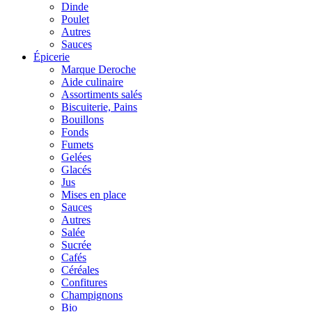
Dinde
Poulet
Autres
Sauces
Épicerie
Marque Deroche
Aide culinaire
Assortiments salés
Biscuiterie, Pains
Bouillons
Fonds
Fumets
Gelées
Glacés
Jus
Mises en place
Sauces
Autres
Salée
Sucrée
Cafés
Céréales
Confitures
Champignons
Bio