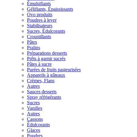
Émulsifiants
Gélifiants, Épaississants
Ovo produits
Poudres à lever
Stabilisateurs
Sucres, Édulcorants
Croustillants
Pâtes
Pralins
Préparations desserts
Prêts à garnir sucrés
Pâtes à sucre
Purées de fruits pasteurisées
Appareils à gâteaux
Crèmes, Flans
Autres
Sauces desserts
Spray réfrigérants
Sucres
Vanilles
Autres
Cassons
Édulcorants
Glaces
Poudres