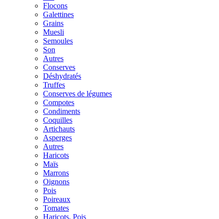
Flocons
Galettines
Grains
Muesli
Semoules
Son
Autres
Conserves
Déshydratés
Truffes
Conserves de légumes
Compotes
Condiments
Coquilles
Artichauts
Asperges
Autres
Haricots
Maïs
Marrons
Oignons
Pois
Poireaux
Tomates
Haricots, Pois