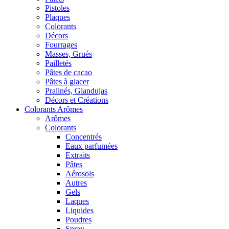
Pistoles
Plaques
Colorants
Décors
Fourrages
Masses, Grués
Pailletés
Pâtes de cacao
Pâtes à glacer
Pralinés, Giandujas
Décors et Créations
Colorants Arômes
Arômes
Colorants
Concentrés
Eaux parfumées
Extraits
Pâtes
Aérosols
Autres
Gels
Laques
Liquides
Poudres
Spray