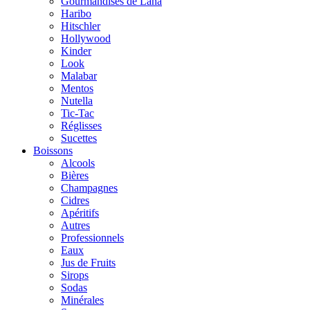
Gourmandises de Lana
Haribo
Hitschler
Hollywood
Kinder
Look
Malabar
Mentos
Nutella
Tic-Tac
Réglisses
Sucettes
Boissons
Alcools
Bières
Champagnes
Cidres
Apéritifs
Autres
Professionnels
Eaux
Jus de Fruits
Sirops
Sodas
Minérales