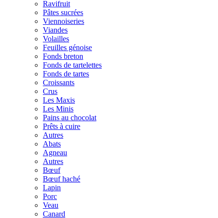
Ravifruit
Pâtes sucrées
Viennoiseries
Viandes
Volailles
Feuilles génoise
Fonds breton
Fonds de tartelettes
Fonds de tartes
Croissants
Crus
Les Maxis
Les Minis
Pains au chocolat
Prêts à cuire
Autres
Abats
Agneau
Autres
Bœuf
Bœuf haché
Lapin
Porc
Veau
Canard