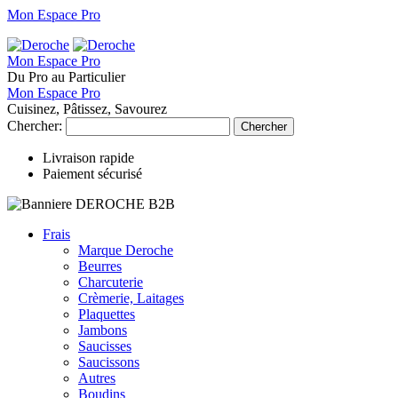
Mon Espace Pro
Mon Espace Pro
Du Pro au Particulier
Mon Espace Pro
Cuisinez, Pâtissez, Savourez
Chercher:
Chercher
Livraison rapide
Paiement sécurisé
Frais
Marque Deroche
Beurres
Charcuterie
Crèmerie, Laitages
Plaquettes
Jambons
Saucisses
Saucissons
Autres
Boudins