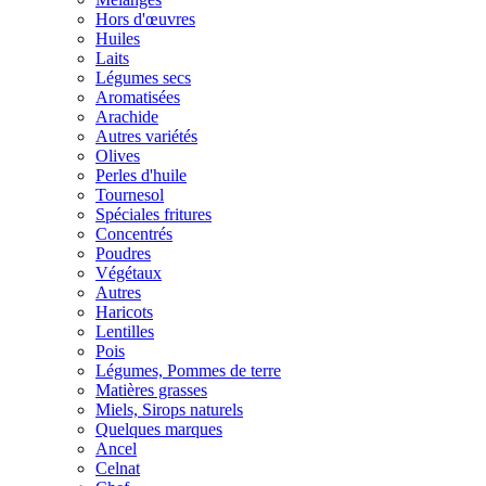
Hors d'œuvres
Huiles
Laits
Légumes secs
Aromatisées
Arachide
Autres variétés
Olives
Perles d'huile
Tournesol
Spéciales fritures
Concentrés
Poudres
Végétaux
Autres
Haricots
Lentilles
Pois
Légumes, Pommes de terre
Matières grasses
Miels, Sirops naturels
Quelques marques
Ancel
Celnat