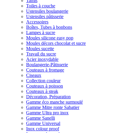
Tamis
Toiles à couche
Ustensiles boulangerie
Ustensiles pâtisserie
Accessoires
Boîtes, Tubes à bonbons
Lampes à sucre
Moules silicone easy pop
Moules décors chocolat et sucre
Moules sucette
Travail du sucre
Acier inoxydable
Boulangerie-Pâtisserie
Couteaux à fromage
Ciseaux
Collection couleur
Couteaux à poisson
Couteaux à steak
Décoration, Préparation
Gamme éco manche surmoulé
Gamme Mitre ronte Sabatier
Gamme Ultra pro inox
Gamme Sanelli
Gamme Universal
Inox colour proof