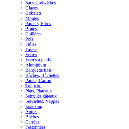
Sacs sandwiches
Glaces
Gobelets
Moules
Papiers, Films
Boîtes
Cuillères
Pots
Flûtes
Tasses
Verres
Verres à pieds
Aluminium
Barquette bois
Bûches, Bûchettes
Papier, Carton
Tulipcup
Plats, Plateaux
Semelles gâteaux
Serviettes, Nappes
Snacking
Autres
Bûches
Carrées
Festonnées