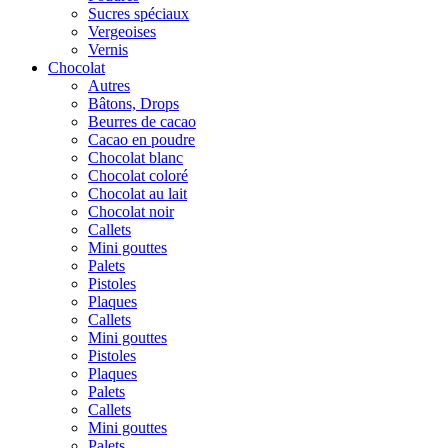
Sucres spéciaux
Vergeoises
Vernis
Chocolat
Autres
Bâtons, Drops
Beurres de cacao
Cacao en poudre
Chocolat blanc
Chocolat coloré
Chocolat au lait
Chocolat noir
Callets
Mini gouttes
Palets
Pistoles
Plaques
Callets
Mini gouttes
Pistoles
Plaques
Palets
Callets
Mini gouttes
Palets