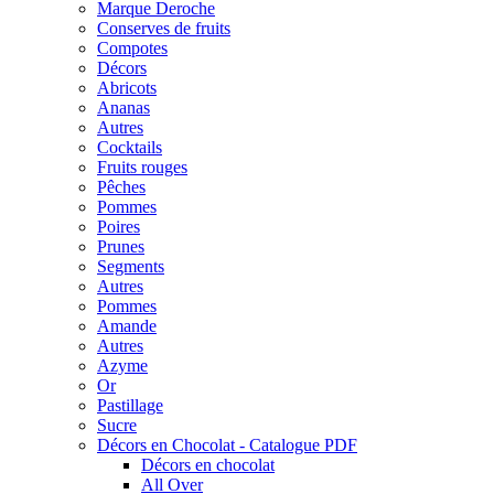
Marque Deroche
Conserves de fruits
Compotes
Décors
Abricots
Ananas
Autres
Cocktails
Fruits rouges
Pêches
Pommes
Poires
Prunes
Segments
Autres
Pommes
Amande
Autres
Azyme
Or
Pastillage
Sucre
Décors en Chocolat - Catalogue PDF
Décors en chocolat
All Over