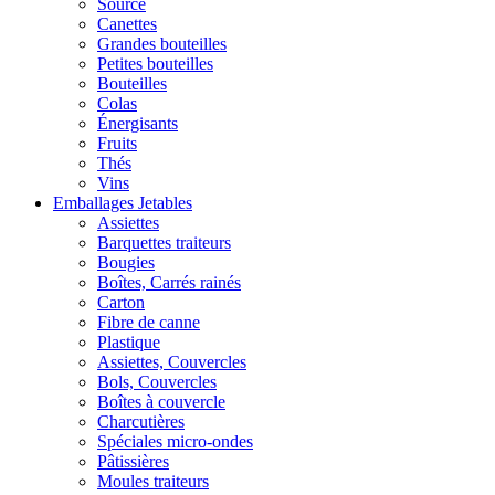
Source
Canettes
Grandes bouteilles
Petites bouteilles
Bouteilles
Colas
Énergisants
Fruits
Thés
Vins
Emballages Jetables
Assiettes
Barquettes traiteurs
Bougies
Boîtes, Carrés rainés
Carton
Fibre de canne
Plastique
Assiettes, Couvercles
Bols, Couvercles
Boîtes à couvercle
Charcutières
Spéciales micro-ondes
Pâtissières
Moules traiteurs