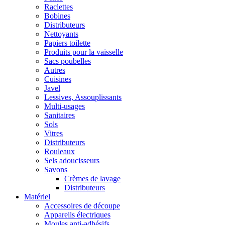
Raclettes
Bobines
Distributeurs
Nettoyants
Papiers toilette
Produits pour la vaisselle
Sacs poubelles
Autres
Cuisines
Javel
Lessives, Assouplissants
Multi-usages
Sanitaires
Sols
Vitres
Distributeurs
Rouleaux
Sels adoucisseurs
Savons
Crèmes de lavage
Distributeurs
Matériel
Accessoires de découpe
Appareils électriques
Moules anti-adhésifs