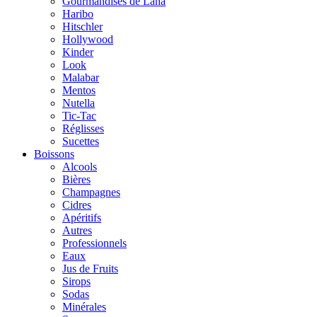
Gourmandises de Lana
Haribo
Hitschler
Hollywood
Kinder
Look
Malabar
Mentos
Nutella
Tic-Tac
Réglisses
Sucettes
Boissons
Alcools
Bières
Champagnes
Cidres
Apéritifs
Autres
Professionnels
Eaux
Jus de Fruits
Sirops
Sodas
Minérales