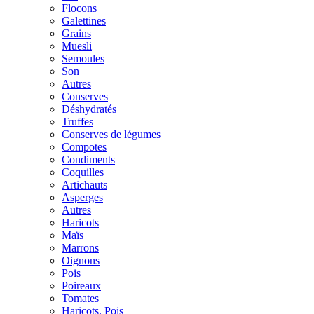
Flocons
Galettines
Grains
Muesli
Semoules
Son
Autres
Conserves
Déshydratés
Truffes
Conserves de légumes
Compotes
Condiments
Coquilles
Artichauts
Asperges
Autres
Haricots
Maïs
Marrons
Oignons
Pois
Poireaux
Tomates
Haricots, Pois