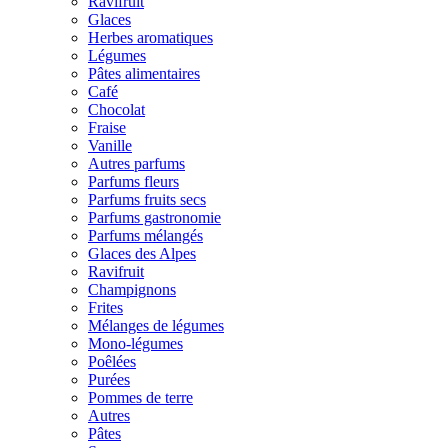
Ravifruit
Glaces
Herbes aromatiques
Légumes
Pâtes alimentaires
Café
Chocolat
Fraise
Vanille
Autres parfums
Parfums fleurs
Parfums fruits secs
Parfums gastronomie
Parfums mélangés
Glaces des Alpes
Ravifruit
Champignons
Frites
Mélanges de légumes
Mono-légumes
Poêlées
Purées
Pommes de terre
Autres
Pâtes