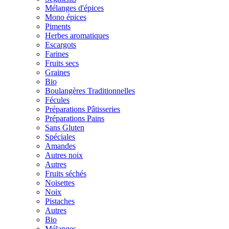
Mélanges d'épices
Mono épices
Piments
Herbes aromatiques
Escargots
Farines
Fruits secs
Graines
Bio
Boulangères Traditionnelles
Fécules
Préparations Pâtisseries
Préparations Pains
Sans Gluten
Spéciales
Amandes
Autres noix
Autres
Fruits séchés
Noisettes
Noix
Pistaches
Autres
Bio
Mélanges