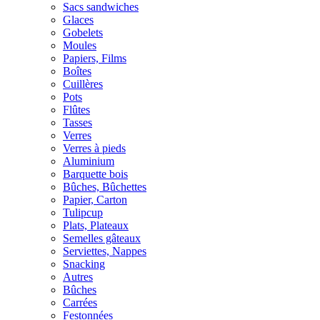
Sacs sandwiches
Glaces
Gobelets
Moules
Papiers, Films
Boîtes
Cuillères
Pots
Flûtes
Tasses
Verres
Verres à pieds
Aluminium
Barquette bois
Bûches, Bûchettes
Papier, Carton
Tulipcup
Plats, Plateaux
Semelles gâteaux
Serviettes, Nappes
Snacking
Autres
Bûches
Carrées
Festonnées