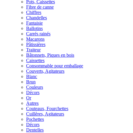
Pots, Caissettes
Fibre de canne
Chiffres
Chandelles
Fantaisie
Ballotins
Carrés rainés
Macarons
Pâtissières
Traiteur
Bâtonnets, Piques en bois
Caissettes
Consommable pour emballage
Couverts, Agitateurs
Blanc
Brun
Couleurs
Décors
Or
Autres
Couteaux, Fourchettes
Cuillères, Agitateurs
Pochettes
Décors
Dentelles