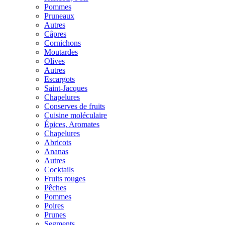
Pommes
Pruneaux
Autres
Câpres
Cornichons
Moutardes
Olives
Autres
Escargots
Saint-Jacques
Chapelures
Conserves de fruits
Cuisine moléculaire
Épices, Aromates
Chapelures
Abricots
Ananas
Autres
Cocktails
Fruits rouges
Pêches
Pommes
Poires
Prunes
Segments