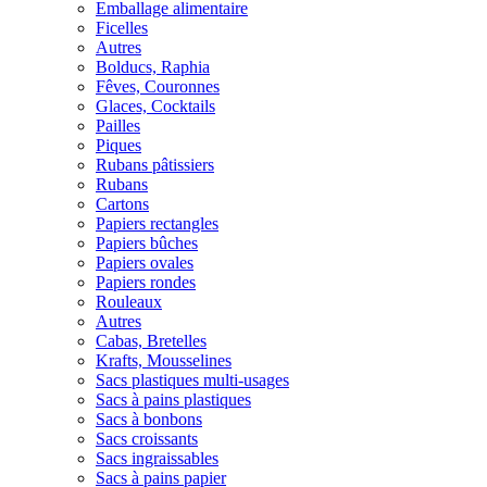
Emballage alimentaire
Ficelles
Autres
Bolducs, Raphia
Fêves, Couronnes
Glaces, Cocktails
Pailles
Piques
Rubans pâtissiers
Rubans
Cartons
Papiers rectangles
Papiers bûches
Papiers ovales
Papiers rondes
Rouleaux
Autres
Cabas, Bretelles
Krafts, Mousselines
Sacs plastiques multi-usages
Sacs à pains plastiques
Sacs à bonbons
Sacs croissants
Sacs ingraissables
Sacs à pains papier