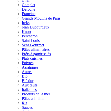
Chef
Complet
Deroche
Francine
Grands Moulins de Paris
Ireks
Jean Ducourtieux
Knorr
Percheron
Saint Louis
Sens Gourmet
Pâtes alimentaires
Prêts à garnir salés
Plats cuisinés
Poivres
Asiatiques
Autres
Bio
Blé dur
Aux œufs
Italiennes
Produits de la mer
Pâtes à tartiner
Riz
Sauces