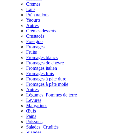
Crèmes
Laits
Préparations
Yaourts
Autres
Crèmes desserts
Crustacés
Foie gras
Fromages
Fruits
Fromages blancs
Fromages de chèvre
Fromages italien
Fromages frais
Fromages à pâte dure
Fromages à pâte molle
Autres
Légumes, Pommes de terre
Levures
Margarines
Œufs
Pains
Poissons
Salades, Crudités
Viandes