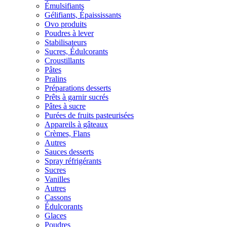
Émulsifiants
Gélifiants, Épaississants
Ovo produits
Poudres à lever
Stabilisateurs
Sucres, Édulcorants
Croustillants
Pâtes
Pralins
Préparations desserts
Prêts à garnir sucrés
Pâtes à sucre
Purées de fruits pasteurisées
Appareils à gâteaux
Crèmes, Flans
Autres
Sauces desserts
Spray réfrigérants
Sucres
Vanilles
Autres
Cassons
Édulcorants
Glaces
Poudres