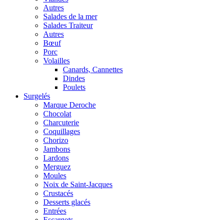
Autres
Salades de la mer
Salades Traiteur
Autres
Bœuf
Porc
Volailles
Canards, Cannettes
Dindes
Poulets
Surgelés
Marque Deroche
Chocolat
Charcuterie
Coquillages
Chorizo
Jambons
Lardons
Merguez
Moules
Noix de Saint-Jacques
Crustacés
Desserts glacés
Entrées
Escargots