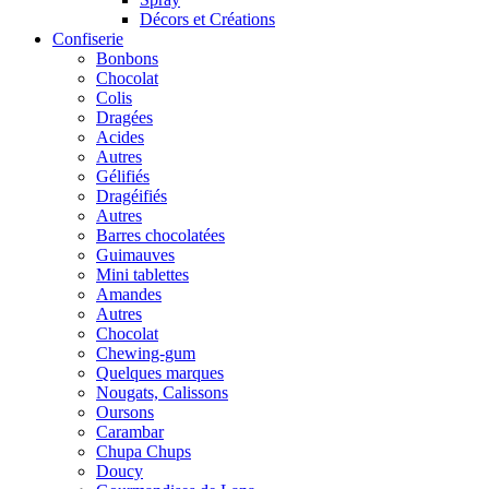
Décors et Créations
Confiserie
Bonbons
Chocolat
Colis
Dragées
Acides
Autres
Gélifiés
Dragéifiés
Autres
Barres chocolatées
Guimauves
Mini tablettes
Amandes
Autres
Chocolat
Chewing-gum
Quelques marques
Nougats, Calissons
Oursons
Carambar
Chupa Chups
Doucy