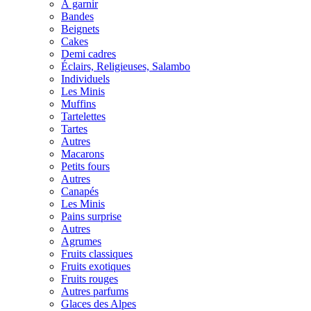
À garnir
Bandes
Beignets
Cakes
Demi cadres
Éclairs, Religieuses, Salambo
Individuels
Les Minis
Muffins
Tartelettes
Tartes
Autres
Macarons
Petits fours
Autres
Canapés
Les Minis
Pains surprise
Autres
Agrumes
Fruits classiques
Fruits exotiques
Fruits rouges
Autres parfums
Glaces des Alpes