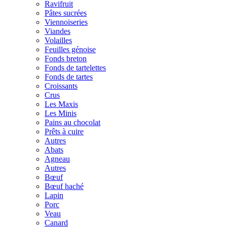
Ravifruit
Pâtes sucrées
Viennoiseries
Viandes
Volailles
Feuilles génoise
Fonds breton
Fonds de tartelettes
Fonds de tartes
Croissants
Crus
Les Maxis
Les Minis
Pains au chocolat
Prêts à cuire
Autres
Abats
Agneau
Autres
Bœuf
Bœuf haché
Lapin
Porc
Veau
Canard