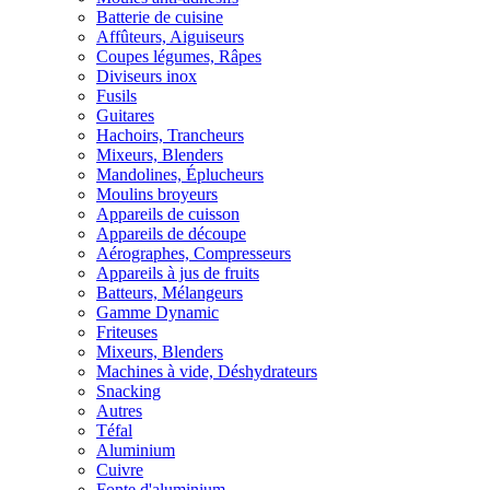
Batterie de cuisine
Affûteurs, Aiguiseurs
Coupes légumes, Râpes
Diviseurs inox
Fusils
Guitares
Hachoirs, Trancheurs
Mixeurs, Blenders
Mandolines, Éplucheurs
Moulins broyeurs
Appareils de cuisson
Appareils de découpe
Aérographes, Compresseurs
Appareils à jus de fruits
Batteurs, Mélangeurs
Gamme Dynamic
Friteuses
Mixeurs, Blenders
Machines à vide, Déshydrateurs
Snacking
Autres
Téfal
Aluminium
Cuivre
Fonte d'aluminium