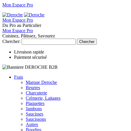
Mon Espace Pro
Mon Espace Pro
Du Pro au Particulier
Mon Espace Pro
Cuisinez, Pâtissez, Savourez
Chercher:
Chercher
Livraison rapide
Paiement sécurisé
Frais
Marque Deroche
Beurres
Charcuterie
Crèmerie, Laitages
Plaquettes
Jambons
Saucisses
Saucissons
Autres
Boudins