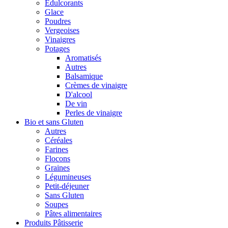
Édulcorants
Glace
Poudres
Vergeoises
Vinaigres
Potages
Aromatisés
Autres
Balsamique
Crèmes de vinaigre
D'alcool
De vin
Perles de vinaigre
Bio et sans Gluten
Autres
Céréales
Farines
Flocons
Graines
Légumineuses
Petit-déjeuner
Sans Gluten
Soupes
Pâtes alimentaires
Produits Pâtisserie