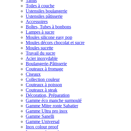
Tamis
Toiles à couche
Ustensiles boulangerie
Ustensiles pâtisserie
Accessoires
Boîtes, Tubes à bonbons
Lampes à sucre
Moules silicone easy pop
Moules décors chocolat et sucre
Moules sucette
Travail du sucre
Acier inoxydable
Boulangerie-Pâtisserie
Couteaux à fromage
Ciseaux
Collection couleur
Couteaux à poisson
Couteaux à steak
Décoration, Préparation
Gamme éco manche surmoulé
Gamme Mitre ronte Sabatier
Gamme Ultra pro inox
Gamme Sanelli
Gamme Universal
Inox colour proof