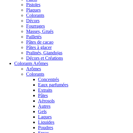
Pistoles
Plaques
Colorants
Décors
Fourrages
Masses, Grués
Pailletés
Pâtes de cacao
Pâtes à glacer
Pralinés, Giandujas
Décors et Créations
Colorants Arômes
Arômes
Colorants
Concentrés
Eaux parfumées
Extraits
Pâtes
Aérosols
Autres
Gels
Laques
Liquides
Poudres
Spray