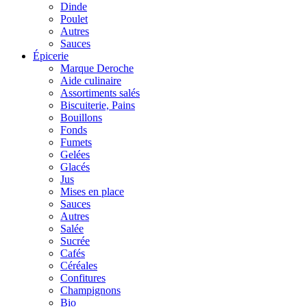
Dinde
Poulet
Autres
Sauces
Épicerie
Marque Deroche
Aide culinaire
Assortiments salés
Biscuiterie, Pains
Bouillons
Fonds
Fumets
Gelées
Glacés
Jus
Mises en place
Sauces
Autres
Salée
Sucrée
Cafés
Céréales
Confitures
Champignons
Bio