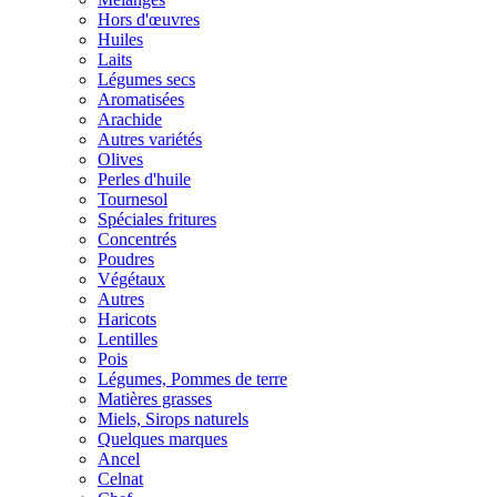
Hors d'œuvres
Huiles
Laits
Légumes secs
Aromatisées
Arachide
Autres variétés
Olives
Perles d'huile
Tournesol
Spéciales fritures
Concentrés
Poudres
Végétaux
Autres
Haricots
Lentilles
Pois
Légumes, Pommes de terre
Matières grasses
Miels, Sirops naturels
Quelques marques
Ancel
Celnat