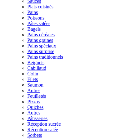
Sauces
Plats cuisinés
Pains
Poissons
Pâtes salées
Bagels
Pains céréales
Pains graines
Pains spéciaux
Pains surprise
Pains traditionnels
Beignets
Cabillaud
Colin
Filets
Saumon
Autres
Feuilletés
Pizzas
Quiches
Autres
Pâtisseries
Réception sucrée
Réception salée
Sorbets