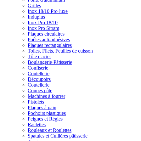
Grilles
Inox 18/10 Pro-luxe
Induplus
Inox Pro 18/10
Inox Pro Sitram
Plaques circulaires
Poêles anti-adhésives
Plaques rectangulaires
Toiles, Filets, Feuilles de cuisson
Tôle d'acier
Boulangerie-Pâtisserie
Confiserie
Coutellerie
Découpoirs
Coutellerie
Coupes pâte
Machines à fourrer
Pistolets
Plaques à pain
Pochoirs plastiques
Peignes et Règles
Raclettes
Rouleaux et Roulettes
Spatules et Cuillères pâtisserie