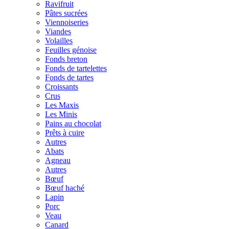
Ravifruit
Pâtes sucrées
Viennoiseries
Viandes
Volailles
Feuilles génoise
Fonds breton
Fonds de tartelettes
Fonds de tartes
Croissants
Crus
Les Maxis
Les Minis
Pains au chocolat
Prêts à cuire
Autres
Abats
Agneau
Autres
Bœuf
Bœuf haché
Lapin
Porc
Veau
Canard