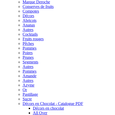
Marque Deroche
Conserves de fruits
Compotes
Décors
Abricots
Ananas
Autres
Cocktails
Fruits rouges
Pêches
Pommes
Poires
Prunes
Segments
Autres
Pommes
Amande
Autres
Azyme
Or
Pastillage
Sucre
Décors en Chocolat - Catalogue PDF
Décors en chocolat
All Over