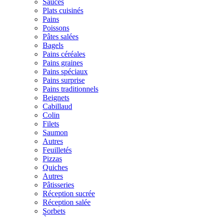
Sauces
Plats cuisinés
Pains
Poissons
Pâtes salées
Bagels
Pains céréales
Pains graines
Pains spéciaux
Pains surprise
Pains traditionnels
Beignets
Cabillaud
Colin
Filets
Saumon
Autres
Feuilletés
Pizzas
Quiches
Autres
Pâtisseries
Réception sucrée
Réception salée
Sorbets