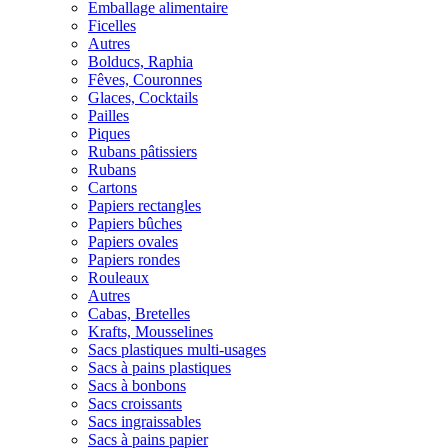
Emballage alimentaire
Ficelles
Autres
Bolducs, Raphia
Fêves, Couronnes
Glaces, Cocktails
Pailles
Piques
Rubans pâtissiers
Rubans
Cartons
Papiers rectangles
Papiers bûches
Papiers ovales
Papiers rondes
Rouleaux
Autres
Cabas, Bretelles
Krafts, Mousselines
Sacs plastiques multi-usages
Sacs à pains plastiques
Sacs à bonbons
Sacs croissants
Sacs ingraissables
Sacs à pains papier