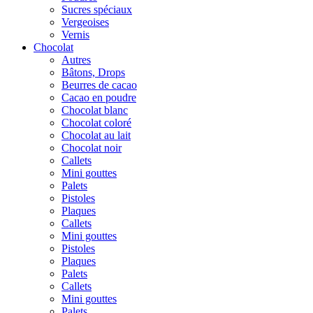
Sucres spéciaux
Vergeoises
Vernis
Chocolat
Autres
Bâtons, Drops
Beurres de cacao
Cacao en poudre
Chocolat blanc
Chocolat coloré
Chocolat au lait
Chocolat noir
Callets
Mini gouttes
Palets
Pistoles
Plaques
Callets
Mini gouttes
Pistoles
Plaques
Palets
Callets
Mini gouttes
Palets