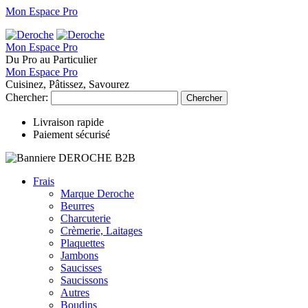
Mon Espace Pro
Mon Espace Pro
Du Pro au Particulier
Mon Espace Pro
Cuisinez, Pâtissez, Savourez
Chercher:
Chercher
Livraison rapide
Paiement sécurisé
Frais
Marque Deroche
Beurres
Charcuterie
Crèmerie, Laitages
Plaquettes
Jambons
Saucisses
Saucissons
Autres
Boudins