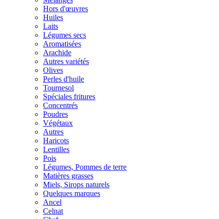
Hors d'œuvres
Huiles
Laits
Légumes secs
Aromatisées
Arachide
Autres variétés
Olives
Perles d'huile
Tournesol
Spéciales fritures
Concentrés
Poudres
Végétaux
Autres
Haricots
Lentilles
Pois
Légumes, Pommes de terre
Matières grasses
Miels, Sirops naturels
Quelques marques
Ancel
Celnat