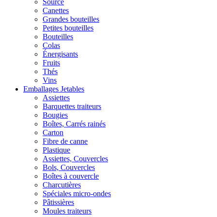
Source
Canettes
Grandes bouteilles
Petites bouteilles
Bouteilles
Colas
Énergisants
Fruits
Thés
Vins
Emballages Jetables
Assiettes
Barquettes traiteurs
Bougies
Boîtes, Carrés rainés
Carton
Fibre de canne
Plastique
Assiettes, Couvercles
Bols, Couvercles
Boîtes à couvercle
Charcutières
Spéciales micro-ondes
Pâtissières
Moules traiteurs