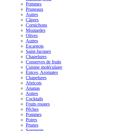
Pommes
Pruneaux
Autres
Câpres
Cornichons
Moutardes
Olives
Autres
Escargots
Saint-Jacques
Chapelures
Conserves de fruits
Cuisine moléculaire
Épices, Aromates
Chapelures
Abricots
Ananas
Autres
Cocktails
Fruits rouges
Pêches
Pommes
Poires
Prunes
Segments