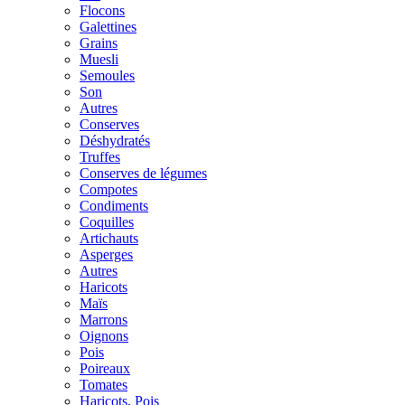
Flocons
Galettines
Grains
Muesli
Semoules
Son
Autres
Conserves
Déshydratés
Truffes
Conserves de légumes
Compotes
Condiments
Coquilles
Artichauts
Asperges
Autres
Haricots
Maïs
Marrons
Oignons
Pois
Poireaux
Tomates
Haricots, Pois