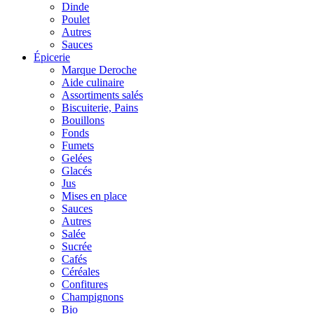
Dinde
Poulet
Autres
Sauces
Épicerie
Marque Deroche
Aide culinaire
Assortiments salés
Biscuiterie, Pains
Bouillons
Fonds
Fumets
Gelées
Glacés
Jus
Mises en place
Sauces
Autres
Salée
Sucrée
Cafés
Céréales
Confitures
Champignons
Bio