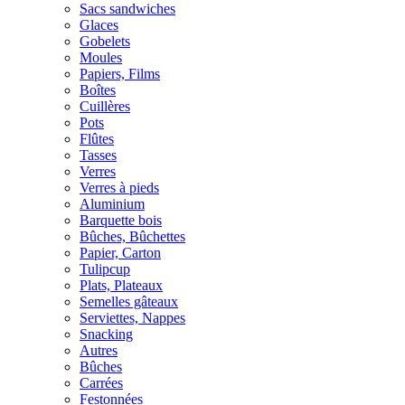
Sacs sandwiches
Glaces
Gobelets
Moules
Papiers, Films
Boîtes
Cuillères
Pots
Flûtes
Tasses
Verres
Verres à pieds
Aluminium
Barquette bois
Bûches, Bûchettes
Papier, Carton
Tulipcup
Plats, Plateaux
Semelles gâteaux
Serviettes, Nappes
Snacking
Autres
Bûches
Carrées
Festonnées