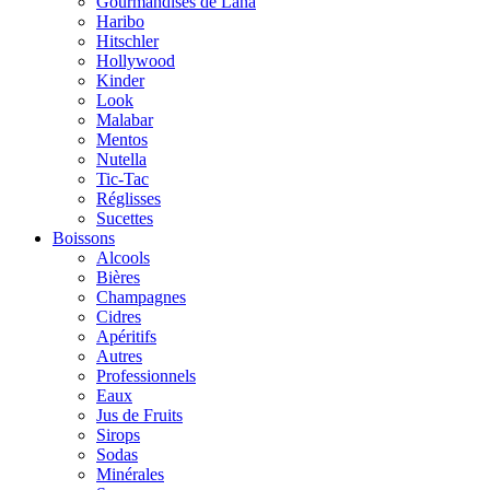
Gourmandises de Lana
Haribo
Hitschler
Hollywood
Kinder
Look
Malabar
Mentos
Nutella
Tic-Tac
Réglisses
Sucettes
Boissons
Alcools
Bières
Champagnes
Cidres
Apéritifs
Autres
Professionnels
Eaux
Jus de Fruits
Sirops
Sodas
Minérales