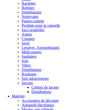
Raclettes
Bobines
Distributeurs
Nettoyants
Papiers toilette
Produits pour la vaisselle
Sacs poubelles
Autres
Cuisines
Javel
Lessives, Assouplissants
Multi-usages
Sanitaires
Sols
Vitres
Distributeurs
Rouleaux
Sels adoucisseurs
Savons
Crèmes de lavage
Distributeurs
Matériel
Accessoires de découpe
Appareils électriques
Moules anti-adhésifs