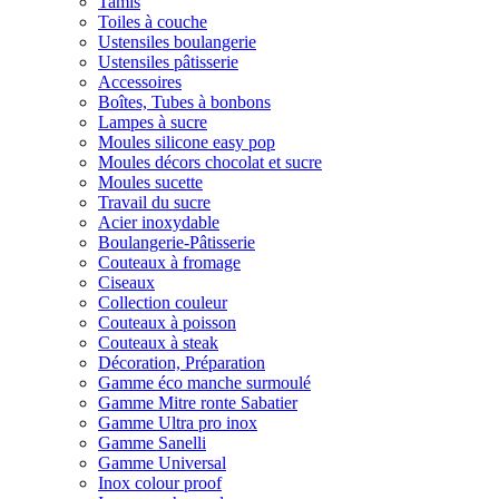
Tamis
Toiles à couche
Ustensiles boulangerie
Ustensiles pâtisserie
Accessoires
Boîtes, Tubes à bonbons
Lampes à sucre
Moules silicone easy pop
Moules décors chocolat et sucre
Moules sucette
Travail du sucre
Acier inoxydable
Boulangerie-Pâtisserie
Couteaux à fromage
Ciseaux
Collection couleur
Couteaux à poisson
Couteaux à steak
Décoration, Préparation
Gamme éco manche surmoulé
Gamme Mitre ronte Sabatier
Gamme Ultra pro inox
Gamme Sanelli
Gamme Universal
Inox colour proof