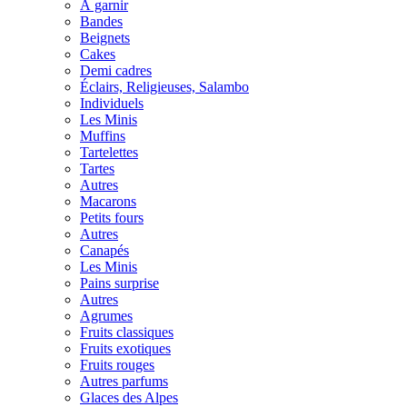
À garnir
Bandes
Beignets
Cakes
Demi cadres
Éclairs, Religieuses, Salambo
Individuels
Les Minis
Muffins
Tartelettes
Tartes
Autres
Macarons
Petits fours
Autres
Canapés
Les Minis
Pains surprise
Autres
Agrumes
Fruits classiques
Fruits exotiques
Fruits rouges
Autres parfums
Glaces des Alpes