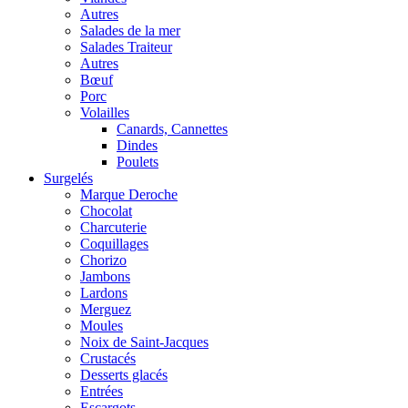
Autres
Salades de la mer
Salades Traiteur
Autres
Bœuf
Porc
Volailles
Canards, Cannettes
Dindes
Poulets
Surgelés
Marque Deroche
Chocolat
Charcuterie
Coquillages
Chorizo
Jambons
Lardons
Merguez
Moules
Noix de Saint-Jacques
Crustacés
Desserts glacés
Entrées
Escargots