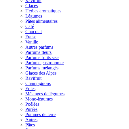
Ravifruit
Glaces
Herbes aromatiques
Légumes
Pâtes alimentaires
Café
Chocolat
Fraise
Vanille
Autres parfums
Parfums fleurs
Parfums fruits secs
Parfums gastronomie
Parfums mélangés
Glaces des Alpes
Ravifruit
Champignons
Frites
Mélanges de légumes
Mono-légumes
Poêlées
Purées
Pommes de terre
Autres
Pâtes