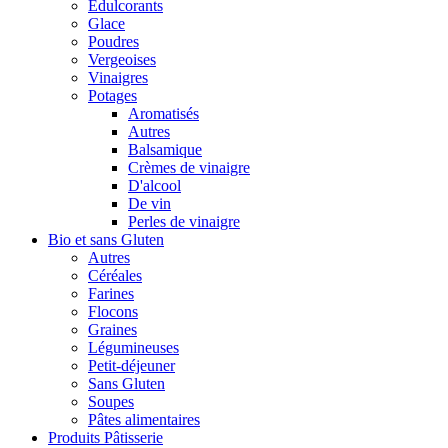
Édulcorants
Glace
Poudres
Vergeoises
Vinaigres
Potages
Aromatisés
Autres
Balsamique
Crèmes de vinaigre
D'alcool
De vin
Perles de vinaigre
Bio et sans Gluten
Autres
Céréales
Farines
Flocons
Graines
Légumineuses
Petit-déjeuner
Sans Gluten
Soupes
Pâtes alimentaires
Produits Pâtisserie