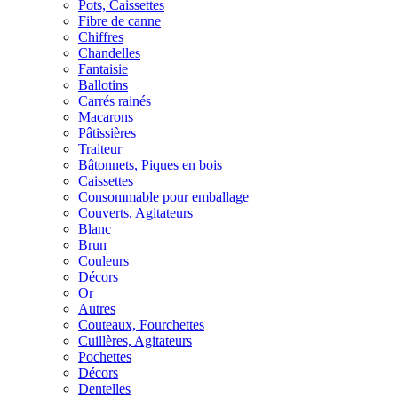
Pots, Caissettes
Fibre de canne
Chiffres
Chandelles
Fantaisie
Ballotins
Carrés rainés
Macarons
Pâtissières
Traiteur
Bâtonnets, Piques en bois
Caissettes
Consommable pour emballage
Couverts, Agitateurs
Blanc
Brun
Couleurs
Décors
Or
Autres
Couteaux, Fourchettes
Cuillères, Agitateurs
Pochettes
Décors
Dentelles