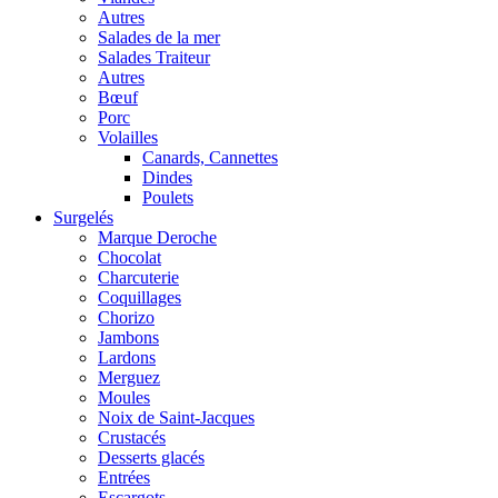
Autres
Salades de la mer
Salades Traiteur
Autres
Bœuf
Porc
Volailles
Canards, Cannettes
Dindes
Poulets
Surgelés
Marque Deroche
Chocolat
Charcuterie
Coquillages
Chorizo
Jambons
Lardons
Merguez
Moules
Noix de Saint-Jacques
Crustacés
Desserts glacés
Entrées
Escargots