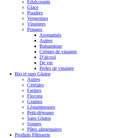
Édulcorants
Glace
Poudres
Vergeoises
Vinaigres
Potages
Aromatisés
Autres
Balsamique
Crèmes de vinaigre
D'alcool
De vin
Perles de vinaigre
Bio et sans Gluten
Autres
Céréales
Farines
Flocons
Graines
Légumineuses
Petit-déjeuner
Sans Gluten
Soupes
Pâtes alimentaires
Produits Pâtisserie