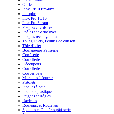
Grilles
Inox 18/10 Pro-luxe
Induplus
Inox Pro 18/10
Inox Pro Sitram
Plaques circulaires
Poêles anti-adhésives
Plaques rectangulaires
Toiles, Filets, Feuilles de cuisson
Tôle d'acier
Boulangerie-Pâtisserie
Confiserie
Coutellerie
Découpoirs
Coutellerie
Coupes pâte
Machines à fourrer
Pistolets
Plaques à pain
Pochoirs plastiques
Peignes et Règles
Raclettes
Rouleaux et Roulettes
Spatules et Cuillères pâtisserie