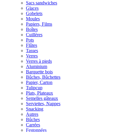
Sacs sandwiches
Glaces
Gobelets
Moules
Papiers, Films
Boîtes
Cuillères
Pots
Flûtes
Tasses
Verres
Verres à pieds
Aluminium
Barquette bois
Bûches, Bûchettes
Papier, Carton
Tulipcup
Plats, Plateaux
Semelles gâteaux
Serviettes, Nappes
Snacking
Autres
Bûches
Carrées
Festonnées