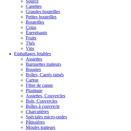
Source
Canettes
Grandes bouteilles
Petites bouteilles
Bouteilles
Colas
Énergisants
Fruits
Thés
Vins
Emballages Jetables
Assiettes
Barquettes traiteurs
Bougies
Boîtes, Carrés rainés
Carton
Fibre de canne
Plastique
Assiettes, Couvercles
Bols, Couvercles
Boîtes à couvercle
Charcutières
Spéciales micro-ondes
Pâtissières
Moules traiteurs