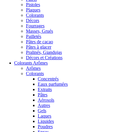
Pistoles
Plaques
Colorants
Décors
Fourrages
Masses, Grués
Pailletés
Pâtes de cacao
Pâtes à glacer
Pralinés, Giandujas
Décors et Créations
Colorants Arômes
Arômes
Colorants
Concentrés
Eaux parfumées
Extraits
Pâtes
Aérosols
Autres
Gels
Laques
Liquides
Poudres
Spray