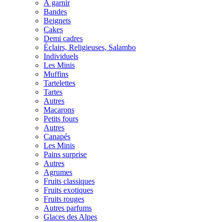
À garnir
Bandes
Beignets
Cakes
Demi cadres
Éclairs, Religieuses, Salambo
Individuels
Les Minis
Muffins
Tartelettes
Tartes
Autres
Macarons
Petits fours
Autres
Canapés
Les Minis
Pains surprise
Autres
Agrumes
Fruits classiques
Fruits exotiques
Fruits rouges
Autres parfums
Glaces des Alpes