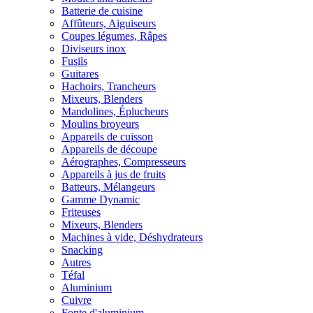
Batterie de cuisine
Affûteurs, Aiguiseurs
Coupes légumes, Râpes
Diviseurs inox
Fusils
Guitares
Hachoirs, Trancheurs
Mixeurs, Blenders
Mandolines, Éplucheurs
Moulins broyeurs
Appareils de cuisson
Appareils de découpe
Aérographes, Compresseurs
Appareils à jus de fruits
Batteurs, Mélangeurs
Gamme Dynamic
Friteuses
Mixeurs, Blenders
Machines à vide, Déshydrateurs
Snacking
Autres
Téfal
Aluminium
Cuivre
Fonte d'aluminium