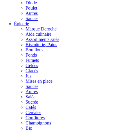
Dinde
Poulet
Autres
Sauces
Épicerie
Marque Deroche
Aide culinaire
Assortiments salés
Biscuiterie, Pains
Bouillons
Fonds
Fumets
Gelées
Glacés
Jus
Mises en place
Sauces
Autres
Salée
Sucrée
Cafés
Céréales
Confitures
Champignons
Bio