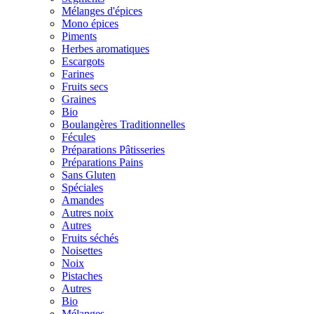
Mélanges d'épices
Mono épices
Piments
Herbes aromatiques
Escargots
Farines
Fruits secs
Graines
Bio
Boulangères Traditionnelles
Fécules
Préparations Pâtisseries
Préparations Pains
Sans Gluten
Spéciales
Amandes
Autres noix
Autres
Fruits séchés
Noisettes
Noix
Pistaches
Autres
Bio
Mélanges