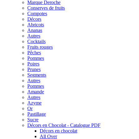
Marque Deroche
Conserves de fruits
Compotes
Décors
Abricots
Ananas
Autres
Cocktails
Fruits rouges
Pêches
Pommes
Poires
Prunes
Segments
Autres
Pommes
Amande
Autres
Azyme
Or
Pastillage
Sucre
Décors en Chocolat - Catalogue PDF
Décors en chocolat
All Over