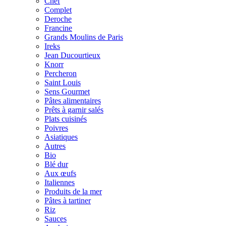
Chef
Complet
Deroche
Francine
Grands Moulins de Paris
Ireks
Jean Ducourtieux
Knorr
Percheron
Saint Louis
Sens Gourmet
Pâtes alimentaires
Prêts à garnir salés
Plats cuisinés
Poivres
Asiatiques
Autres
Bio
Blé dur
Aux œufs
Italiennes
Produits de la mer
Pâtes à tartiner
Riz
Sauces