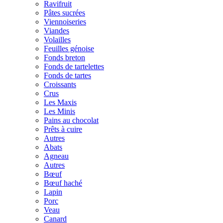
Ravifruit
Pâtes sucrées
Viennoiseries
Viandes
Volailles
Feuilles génoise
Fonds breton
Fonds de tartelettes
Fonds de tartes
Croissants
Crus
Les Maxis
Les Minis
Pains au chocolat
Prêts à cuire
Autres
Abats
Agneau
Autres
Bœuf
Bœuf haché
Lapin
Porc
Veau
Canard