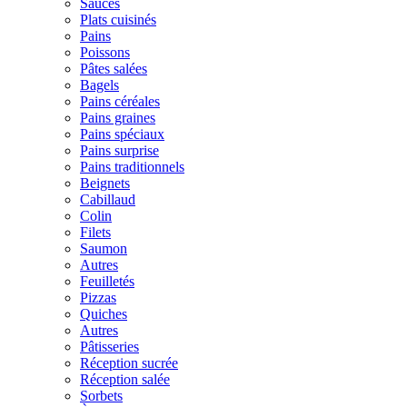
Sauces
Plats cuisinés
Pains
Poissons
Pâtes salées
Bagels
Pains céréales
Pains graines
Pains spéciaux
Pains surprise
Pains traditionnels
Beignets
Cabillaud
Colin
Filets
Saumon
Autres
Feuilletés
Pizzas
Quiches
Autres
Pâtisseries
Réception sucrée
Réception salée
Sorbets