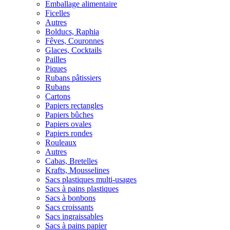
Emballage alimentaire
Ficelles
Autres
Bolducs, Raphia
Fêves, Couronnes
Glaces, Cocktails
Pailles
Piques
Rubans pâtissiers
Rubans
Cartons
Papiers rectangles
Papiers bûches
Papiers ovales
Papiers rondes
Rouleaux
Autres
Cabas, Bretelles
Krafts, Mousselines
Sacs plastiques multi-usages
Sacs à pains plastiques
Sacs à bonbons
Sacs croissants
Sacs ingraissables
Sacs à pains papier