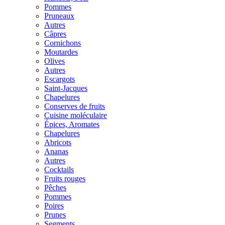
Pommes
Pruneaux
Autres
Câpres
Cornichons
Moutardes
Olives
Autres
Escargots
Saint-Jacques
Chapelures
Conserves de fruits
Cuisine moléculaire
Épices, Aromates
Chapelures
Abricots
Ananas
Autres
Cocktails
Fruits rouges
Pêches
Pommes
Poires
Prunes
Segments