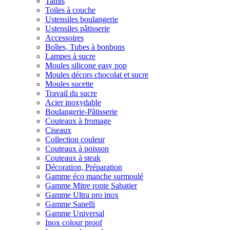
Tamis
Toiles à couche
Ustensiles boulangerie
Ustensiles pâtisserie
Accessoires
Boîtes, Tubes à bonbons
Lampes à sucre
Moules silicone easy pop
Moules décors chocolat et sucre
Moules sucette
Travail du sucre
Acier inoxydable
Boulangerie-Pâtisserie
Couteaux à fromage
Ciseaux
Collection couleur
Couteaux à poisson
Couteaux à steak
Décoration, Préparation
Gamme éco manche surmoulé
Gamme Mitre ronte Sabatier
Gamme Ultra pro inox
Gamme Sanelli
Gamme Universal
Inox colour proof