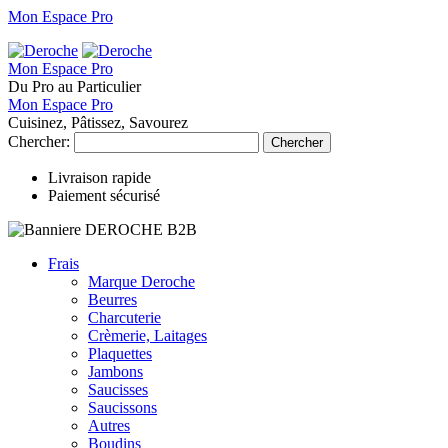
Mon Espace Pro
Mon Espace Pro
Du Pro au Particulier
Mon Espace Pro
Cuisinez, Pâtissez, Savourez
Chercher:
Chercher
Livraison rapide
Paiement sécurisé
Frais
Marque Deroche
Beurres
Charcuterie
Crèmerie, Laitages
Plaquettes
Jambons
Saucisses
Saucissons
Autres
Boudins