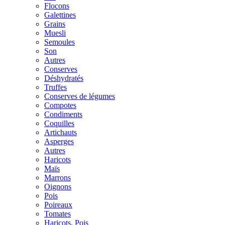
Flocons
Galettines
Grains
Muesli
Semoules
Son
Autres
Conserves
Déshydratés
Truffes
Conserves de légumes
Compotes
Condiments
Coquilles
Artichauts
Asperges
Autres
Haricots
Maïs
Marrons
Oignons
Pois
Poireaux
Tomates
Haricots, Pois