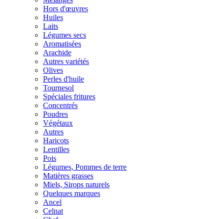
Hors d'œuvres
Huiles
Laits
Légumes secs
Aromatisées
Arachide
Autres variétés
Olives
Perles d'huile
Tournesol
Spéciales fritures
Concentrés
Poudres
Végétaux
Autres
Haricots
Lentilles
Pois
Légumes, Pommes de terre
Matières grasses
Miels, Sirops naturels
Quelques marques
Ancel
Celnat