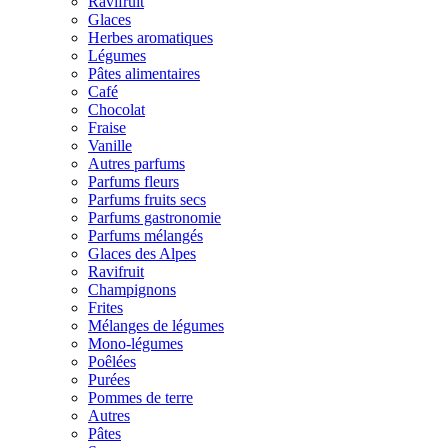
Ravifruit
Glaces
Herbes aromatiques
Légumes
Pâtes alimentaires
Café
Chocolat
Fraise
Vanille
Autres parfums
Parfums fleurs
Parfums fruits secs
Parfums gastronomie
Parfums mélangés
Glaces des Alpes
Ravifruit
Champignons
Frites
Mélanges de légumes
Mono-légumes
Poêlées
Purées
Pommes de terre
Autres
Pâtes