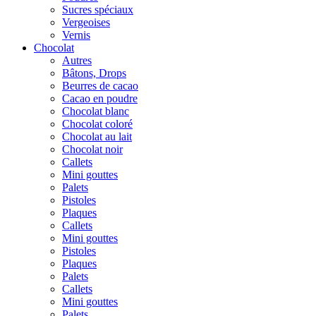
Sucres spéciaux
Vergeoises
Vernis
Chocolat
Autres
Bâtons, Drops
Beurres de cacao
Cacao en poudre
Chocolat blanc
Chocolat coloré
Chocolat au lait
Chocolat noir
Callets
Mini gouttes
Palets
Pistoles
Plaques
Callets
Mini gouttes
Pistoles
Plaques
Palets
Callets
Mini gouttes
Palets