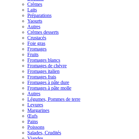
Crèmes
Laits
Préparations
Yaourts
Autres
Crèmes desserts
Crustacés
Foie gras
Fromages
Fruits
Fromages blancs
Fromages de chèvre
Fromages italien
Fromages frais
Fromages à pâte dure
Fromages à pâte molle
Autres
Légumes, Pommes de terre
Levures
Margarines
Œufs
Pains
Poissons
Salades, Crudités
Viandes