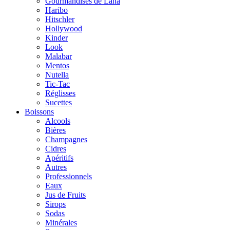
Gourmandises de Lana
Haribo
Hitschler
Hollywood
Kinder
Look
Malabar
Mentos
Nutella
Tic-Tac
Réglisses
Sucettes
Boissons
Alcools
Bières
Champagnes
Cidres
Apéritifs
Autres
Professionnels
Eaux
Jus de Fruits
Sirops
Sodas
Minérales