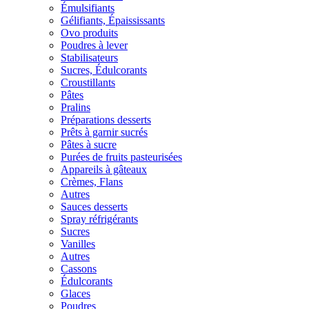
Émulsifiants
Gélifiants, Épaississants
Ovo produits
Poudres à lever
Stabilisateurs
Sucres, Édulcorants
Croustillants
Pâtes
Pralins
Préparations desserts
Prêts à garnir sucrés
Pâtes à sucre
Purées de fruits pasteurisées
Appareils à gâteaux
Crèmes, Flans
Autres
Sauces desserts
Spray réfrigérants
Sucres
Vanilles
Autres
Cassons
Édulcorants
Glaces
Poudres