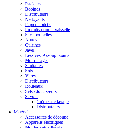
Raclettes
Bobines
Distributeurs
Nettoyants
Papiers toilette
Produits pour la vaisselle
Sacs poubelles
Autres
Cuisines
Javel
Lessives, Assouplissants
Multi-usages
Sanitaires
Sols
Vitres
Distributeurs
Rouleaux
Sels adoucisseurs
Savons
Crèmes de lavage
Distributeurs
Matériel
Accessoires de découpe
Appareils électriques
Moules anti-adhésifs