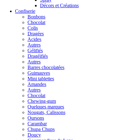
Décors et Créations
Confiserie
Bonbons
Chocolat
Colis
Dragées
Acides
Autres
Gélifiés
Dragéifiés
Autres
Barres chocolatées
Guimauves
Mini tablettes
Amandes
Autres
Chocolat
Chewing-gum
Quelques marques
Nougats, Calissons
Oursons
Carambar
Chupa Chups
Doucy