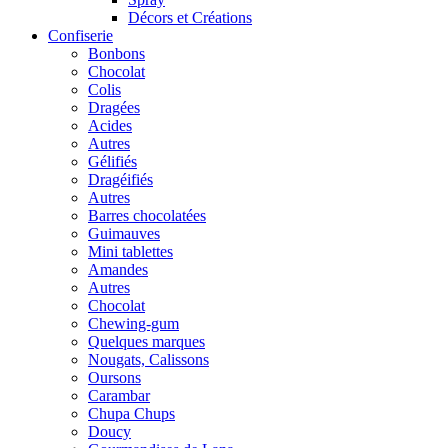
Décors et Créations
Confiserie
Bonbons
Chocolat
Colis
Dragées
Acides
Autres
Gélifiés
Dragéifiés
Autres
Barres chocolatées
Guimauves
Mini tablettes
Amandes
Autres
Chocolat
Chewing-gum
Quelques marques
Nougats, Calissons
Oursons
Carambar
Chupa Chups
Doucy