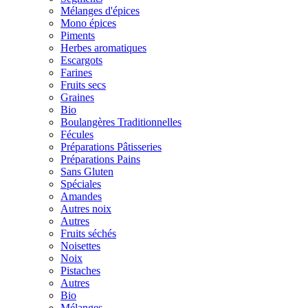
Mélanges d'épices
Mono épices
Piments
Herbes aromatiques
Escargots
Farines
Fruits secs
Graines
Bio
Boulangères Traditionnelles
Fécules
Préparations Pâtisseries
Préparations Pains
Sans Gluten
Spéciales
Amandes
Autres noix
Autres
Fruits séchés
Noisettes
Noix
Pistaches
Autres
Bio
Mélanges