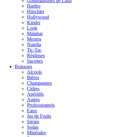
Gourmandises de Lana
Haribo
Hitschler
Hollywood
Kinder
Look
Malabar
Mentos
Nutella
Tic-Tac
Réglisses
Sucettes
Boissons
Alcools
Bières
Champagnes
Cidres
Apéritifs
Autres
Professionnels
Eaux
Jus de Fruits
Sirops
Sodas
Minérales