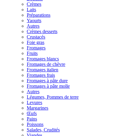
Crèmes
Laits
Préparations
Yaourts
Autres
Crèmes desserts
Crustacés
Foie gras
Fromages
Fruits
Fromages blancs
Fromages de chèvre
Fromages italien
Fromages frais
Fromages à pâte dure
Fromages à pâte molle
Autres
Légumes, Pommes de terre
Levures
Margarines
Œufs
Pains
Poissons
Salades, Crudités
Viandes