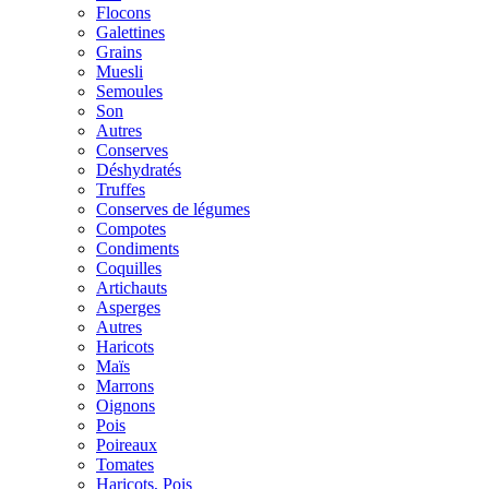
Flocons
Galettines
Grains
Muesli
Semoules
Son
Autres
Conserves
Déshydratés
Truffes
Conserves de légumes
Compotes
Condiments
Coquilles
Artichauts
Asperges
Autres
Haricots
Maïs
Marrons
Oignons
Pois
Poireaux
Tomates
Haricots, Pois