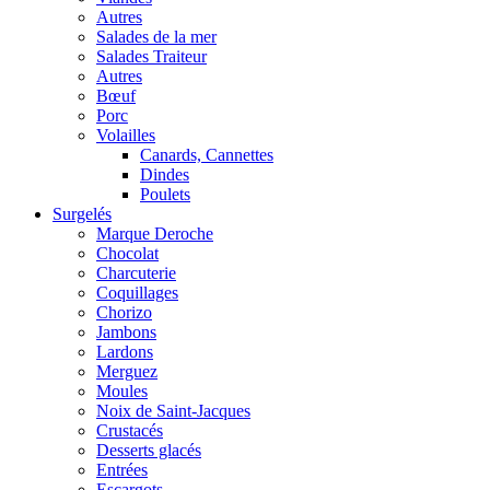
Autres
Salades de la mer
Salades Traiteur
Autres
Bœuf
Porc
Volailles
Canards, Cannettes
Dindes
Poulets
Surgelés
Marque Deroche
Chocolat
Charcuterie
Coquillages
Chorizo
Jambons
Lardons
Merguez
Moules
Noix de Saint-Jacques
Crustacés
Desserts glacés
Entrées
Escargots