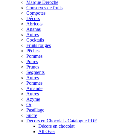
Marque Deroche
Conserves de fruits
Compotes
Décors
Abricots
Ananas
Autres
Cocktails
Fruits rouges
Pêches
Pommes
Poires
Prunes
Segments
Autres
Pommes
Amande
Autres
Azyme
Or
Pastillage
Sucre
Décors en Chocolat - Catalogue PDF
Décors en chocolat
All Over