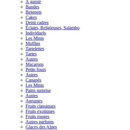
À garnir
Bandes
Beignets
Cakes
Demi cadres
Éclairs, Religieuses, Salambo
Individuels
Les Minis
Muffins
Tartelettes
Tartes
Autres
Macarons
Petits fours
Autres
Canapés
Les Minis
Pains surprise
Autres
Agrumes
Fruits classiques
Fruits exotiques
Fruits rouges
Autres parfums
Glaces des Alpes