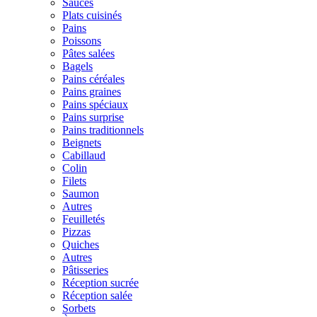
Sauces
Plats cuisinés
Pains
Poissons
Pâtes salées
Bagels
Pains céréales
Pains graines
Pains spéciaux
Pains surprise
Pains traditionnels
Beignets
Cabillaud
Colin
Filets
Saumon
Autres
Feuilletés
Pizzas
Quiches
Autres
Pâtisseries
Réception sucrée
Réception salée
Sorbets