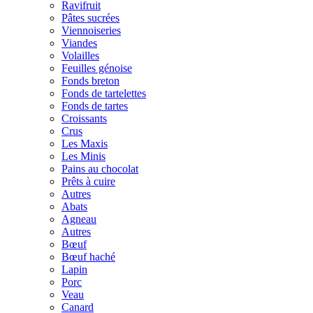
Ravifruit
Pâtes sucrées
Viennoiseries
Viandes
Volailles
Feuilles génoise
Fonds breton
Fonds de tartelettes
Fonds de tartes
Croissants
Crus
Les Maxis
Les Minis
Pains au chocolat
Prêts à cuire
Autres
Abats
Agneau
Autres
Bœuf
Bœuf haché
Lapin
Porc
Veau
Canard