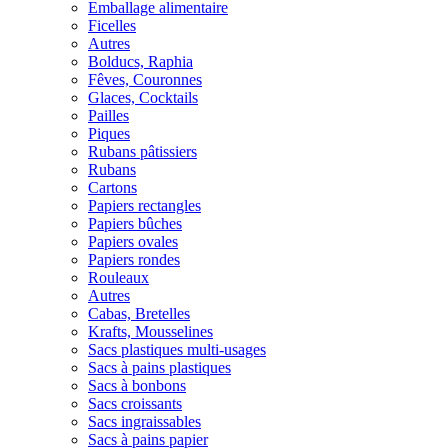
Emballage alimentaire
Ficelles
Autres
Bolducs, Raphia
Fêves, Couronnes
Glaces, Cocktails
Pailles
Piques
Rubans pâtissiers
Rubans
Cartons
Papiers rectangles
Papiers bûches
Papiers ovales
Papiers rondes
Rouleaux
Autres
Cabas, Bretelles
Krafts, Mousselines
Sacs plastiques multi-usages
Sacs à pains plastiques
Sacs à bonbons
Sacs croissants
Sacs ingraissables
Sacs à pains papier