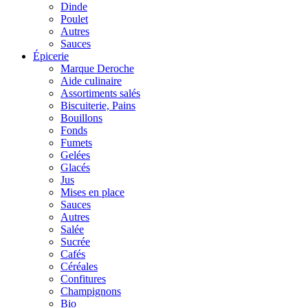
Dinde
Poulet
Autres
Sauces
Épicerie
Marque Deroche
Aide culinaire
Assortiments salés
Biscuiterie, Pains
Bouillons
Fonds
Fumets
Gelées
Glacés
Jus
Mises en place
Sauces
Autres
Salée
Sucrée
Cafés
Céréales
Confitures
Champignons
Bio