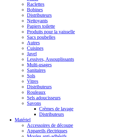
Raclettes
Bobines
Distributeurs
Nettoyants
Papiers toilette
Produits pour la vaisselle
Sacs poubelles
Autres
Cuisines
Javel
Lessives, Assouplissants
Multi-usages
Sanitaires
Sols
Vitres
Distributeurs
Rouleaux
Sels adoucisseurs
Savons
Crèmes de lavage
Distributeurs
Matériel
Accessoires de découpe
Appareils électriques
Moules anti-adhésifs