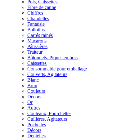
Pots, Caissettes
Fibre de canne
Chiffres
Chandelles
Fantaisie
Ballotins
Carrés rainés
Macarons
Pâtissières
Traiteur
Bâtonnets, Piques en bois
Caissettes
Consommable pour emballage
Couverts, Agitateurs
Blanc
Brun
Couleurs
Décors
Or
Autres
Couteaux, Fourchettes
Cuillères, Agitateurs
Pochettes
Décors
Dentelles