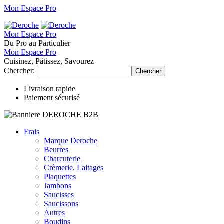
Mon Espace Pro
Mon Espace Pro
Du Pro au Particulier
Mon Espace Pro
Cuisinez, Pâtissez, Savourez
Chercher:
Chercher
Livraison rapide
Paiement sécurisé
Frais
Marque Deroche
Beurres
Charcuterie
Crèmerie, Laitages
Plaquettes
Jambons
Saucisses
Saucissons
Autres
Boudins