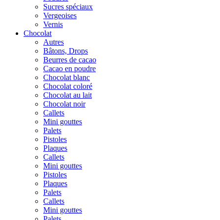
Sucres spéciaux
Vergeoises
Vernis
Chocolat
Autres
Bâtons, Drops
Beurres de cacao
Cacao en poudre
Chocolat blanc
Chocolat coloré
Chocolat au lait
Chocolat noir
Callets
Mini gouttes
Palets
Pistoles
Plaques
Callets
Mini gouttes
Pistoles
Plaques
Palets
Callets
Mini gouttes
Palets