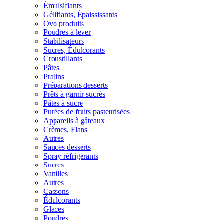
Émulsifiants
Gélifiants, Épaississants
Ovo produits
Poudres à lever
Stabilisateurs
Sucres, Édulcorants
Croustillants
Pâtes
Pralins
Préparations desserts
Prêts à garnir sucrés
Pâtes à sucre
Purées de fruits pasteurisées
Appareils à gâteaux
Crèmes, Flans
Autres
Sauces desserts
Spray réfrigérants
Sucres
Vanilles
Autres
Cassons
Édulcorants
Glaces
Poudres