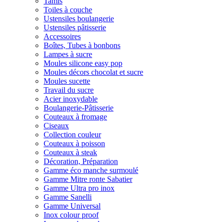
Tamis
Toiles à couche
Ustensiles boulangerie
Ustensiles pâtisserie
Accessoires
Boîtes, Tubes à bonbons
Lampes à sucre
Moules silicone easy pop
Moules décors chocolat et sucre
Moules sucette
Travail du sucre
Acier inoxydable
Boulangerie-Pâtisserie
Couteaux à fromage
Ciseaux
Collection couleur
Couteaux à poisson
Couteaux à steak
Décoration, Préparation
Gamme éco manche surmoulé
Gamme Mitre ronte Sabatier
Gamme Ultra pro inox
Gamme Sanelli
Gamme Universal
Inox colour proof