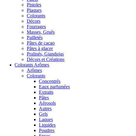
Pistoles
Plaques
Colorants
Décors
Fourrages
Masses, Grués
Pailletés
Pâtes de cacao
Pâtes à glacer
Pralinés, Giandujas
Décors et Créations
Colorants Arômes
Arômes
Colorants
Concentrés
Eaux parfumées
Extraits
Pâtes
Aérosols
Autres
Gels
Laques
Liquides
Poudres
Spray