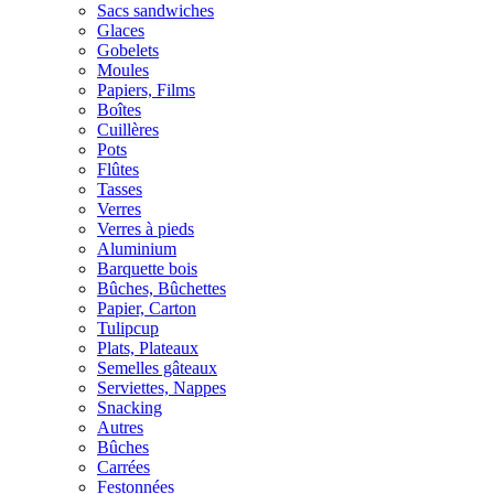
Sacs sandwiches
Glaces
Gobelets
Moules
Papiers, Films
Boîtes
Cuillères
Pots
Flûtes
Tasses
Verres
Verres à pieds
Aluminium
Barquette bois
Bûches, Bûchettes
Papier, Carton
Tulipcup
Plats, Plateaux
Semelles gâteaux
Serviettes, Nappes
Snacking
Autres
Bûches
Carrées
Festonnées