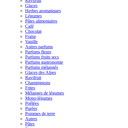
Ravifruit
Glaces
Herbes aromatiques
Légumes
Pâtes alimentaires
Café
Chocolat
Fraise
Vanille
Autres parfums
Parfums fleurs
Parfums fruits secs
Parfums gastronomie
Parfums mélangés
Glaces des Alpes
Ravifruit
Champignons
Frites
Mélanges de légumes
Mono-légumes
Poêlées
Purées
Pommes de terre
Autres
Pâtes