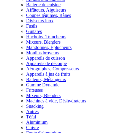
Batterie de cuisine
Affûteurs, Aiguiseurs
Coupes légumes, Râpes
Diviseurs inox
Fusils
Guitares
Hachoirs, Trancheurs
Mixeurs, Blenders
Mandolines, Éplucheurs
Moulins broyeurs
Appareils de cuisson
Appareils de découpe
Aérographes, Compresseurs
Appareils à jus de fruits
Batteurs, Mélangeurs
Gamme Dynamic
Friteuses
Mixeurs, Blenders
Machines à vide, Déshydrateurs
Snacking
Autres
Téfal
Aluminium
Cuivre
Fonte d'aluminium