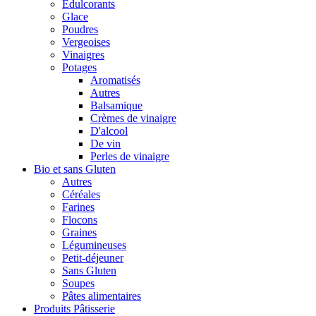
Édulcorants
Glace
Poudres
Vergeoises
Vinaigres
Potages
Aromatisés
Autres
Balsamique
Crèmes de vinaigre
D'alcool
De vin
Perles de vinaigre
Bio et sans Gluten
Autres
Céréales
Farines
Flocons
Graines
Légumineuses
Petit-déjeuner
Sans Gluten
Soupes
Pâtes alimentaires
Produits Pâtisserie