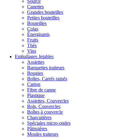
Source
Canettes
Grandes bouteilles
Petites bouteilles
Bouteilles
Colas
Énergisants
Fruits
Thés
Vins
Emballages Jetables
Assiettes
Barquettes traiteurs
Bougies
Boîtes, Carrés rainés
Carton
Fibre de canne
Plastique
Assiettes, Couvercles
Bols, Couvercles
Boîtes à couvercle
Charcutières
Spéciales micro-ondes
Pâtissières
Moules traiteurs