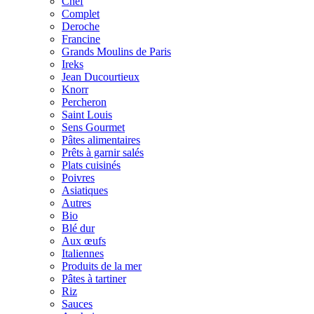
Chef
Complet
Deroche
Francine
Grands Moulins de Paris
Ireks
Jean Ducourtieux
Knorr
Percheron
Saint Louis
Sens Gourmet
Pâtes alimentaires
Prêts à garnir salés
Plats cuisinés
Poivres
Asiatiques
Autres
Bio
Blé dur
Aux œufs
Italiennes
Produits de la mer
Pâtes à tartiner
Riz
Sauces