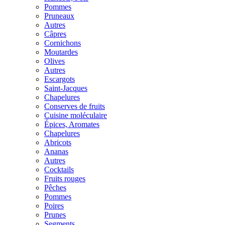
Pommes
Pruneaux
Autres
Câpres
Cornichons
Moutardes
Olives
Autres
Escargots
Saint-Jacques
Chapelures
Conserves de fruits
Cuisine moléculaire
Épices, Aromates
Chapelures
Abricots
Ananas
Autres
Cocktails
Fruits rouges
Pêches
Pommes
Poires
Prunes
Segments