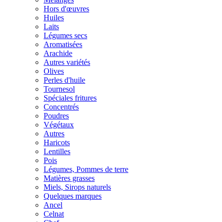
Hors d'œuvres
Huiles
Laits
Légumes secs
Aromatisées
Arachide
Autres variétés
Olives
Perles d'huile
Tournesol
Spéciales fritures
Concentrés
Poudres
Végétaux
Autres
Haricots
Lentilles
Pois
Légumes, Pommes de terre
Matières grasses
Miels, Sirops naturels
Quelques marques
Ancel
Celnat