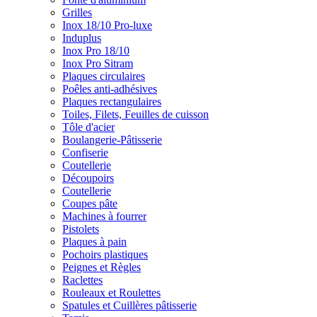
Grilles
Inox 18/10 Pro-luxe
Induplus
Inox Pro 18/10
Inox Pro Sitram
Plaques circulaires
Poêles anti-adhésives
Plaques rectangulaires
Toiles, Filets, Feuilles de cuisson
Tôle d'acier
Boulangerie-Pâtisserie
Confiserie
Coutellerie
Découpoirs
Coutellerie
Coupes pâte
Machines à fourrer
Pistolets
Plaques à pain
Pochoirs plastiques
Peignes et Règles
Raclettes
Rouleaux et Roulettes
Spatules et Cuillères pâtisserie