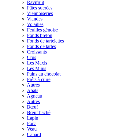
Ravifruit
Pâtes sucrées
Viennoiseries
Viandes
Volailles
Feuilles génoise
Fonds breton
Fonds de tartelettes
Fonds de tartes
Croissants
Crus
Les Maxis
Les Minis
Pains au chocolat
Prêts à cuire
Autres
Abats
Agneau
Autres
Bœuf
Bœuf haché
Lapin
Porc
Veau
Canard