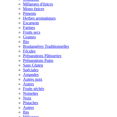
Mélanges d'épices
Mono épices
Piments
Herbes aromatiques
Escargots
Farines
Fruits secs
Graines
Bio
Boulangères Traditionnelles
Fécules
Préparations Pâtisseries
Préparations Pains
Sans Gluten
Spéciales
Amandes
Autres noix
Autres
Fruits séchés
Noisettes
Noix
Pistaches
Autres
Bio
Mélanges