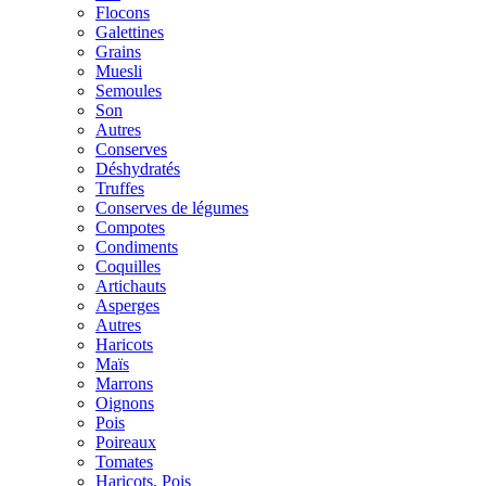
Flocons
Galettines
Grains
Muesli
Semoules
Son
Autres
Conserves
Déshydratés
Truffes
Conserves de légumes
Compotes
Condiments
Coquilles
Artichauts
Asperges
Autres
Haricots
Maïs
Marrons
Oignons
Pois
Poireaux
Tomates
Haricots, Pois