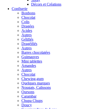
Décors et Créations
Confiserie
Bonbons
Chocolat
Colis
Dragées
Acides
Autres
Gélifiés
Dragéifiés
Autres
Barres chocolatées
Guimauves
Mini tablettes
Amandes
Autres
Chocolat
Chewing-gum
Quelques marques
Nougats, Calissons
Oursons
Carambar
Chupa Chups
Doucy