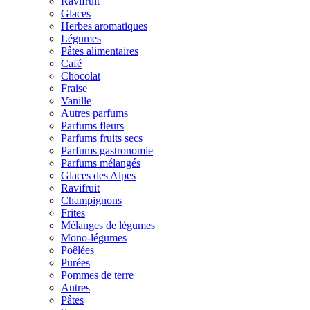
Ravifruit
Glaces
Herbes aromatiques
Légumes
Pâtes alimentaires
Café
Chocolat
Fraise
Vanille
Autres parfums
Parfums fleurs
Parfums fruits secs
Parfums gastronomie
Parfums mélangés
Glaces des Alpes
Ravifruit
Champignons
Frites
Mélanges de légumes
Mono-légumes
Poêlées
Purées
Pommes de terre
Autres
Pâtes