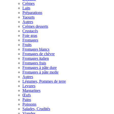
Crèmes
Laits
Préparations
Yaourts
Autres
Crèmes desserts
Crustacés
Foie gras
Fromages
Fruits
Fromages blancs
Fromages de chèvre
Fromages italien
Fromages frais
Fromages à pâte dure
Fromages à pâte molle
Autres
Légumes, Pommes de terre
Levures
Margarines
Œufs
Pains
Poissons
Salades, Crudités
Viandes