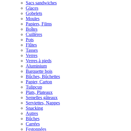
Sacs sandwiches
Glaces
Gobelets
Moules
Papiers, Films
Boîtes
Cuillères
Pots
Flûtes
Tasses
Verres
Verres à pieds
Aluminium
Barquette bois
Bûches, Bûchettes
Papier, Carton
Tulipcup
Plats, Plateaux
Semelles gâteaux
Serviettes, Nappes
Snacking
Autres
Bûches
Carrées
Festonnées