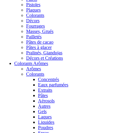
Pistoles
Plaques
Colorants
Décors
Fourrages
Masses, Grués
Pailletés
Pâtes de cacao
Pâtes à glacer
Pralinés, Giandujas
Décors et Créations
Colorants Arômes
Arômes
Colorants
Concentrés
Eaux parfumées
Extraits
Pâtes
Aérosols
Autres
Gels
Laques
Liquides
Poudres
Spray