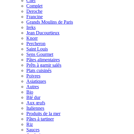
Chef
Complet
Deroche
Francine
Grands Moulins de Paris
Ireks
Jean Ducourtieux
Knorr
Percheron
Saint Louis
Sens Gourmet
Pâtes alimentaires
Prêts à garnir salés
Plats cuisinés
Poivres
Asiatiques
Autres
Bio
Blé dur
Aux œufs
Italiennes
Produits de la mer
Pâtes à tartiner
Riz
Sauces