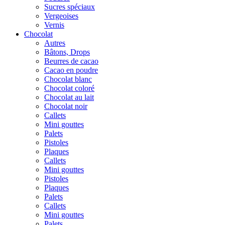
Sucres spéciaux
Vergeoises
Vernis
Chocolat
Autres
Bâtons, Drops
Beurres de cacao
Cacao en poudre
Chocolat blanc
Chocolat coloré
Chocolat au lait
Chocolat noir
Callets
Mini gouttes
Palets
Pistoles
Plaques
Callets
Mini gouttes
Pistoles
Plaques
Palets
Callets
Mini gouttes
Palets