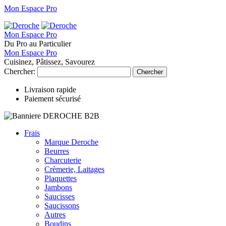
Mon Espace Pro
Mon Espace Pro
Du Pro au Particulier
Mon Espace Pro
Cuisinez, Pâtissez, Savourez
Chercher:
Chercher
Livraison rapide
Paiement sécurisé
Frais
Marque Deroche
Beurres
Charcuterie
Crèmerie, Laitages
Plaquettes
Jambons
Saucisses
Saucissons
Autres
Boudins