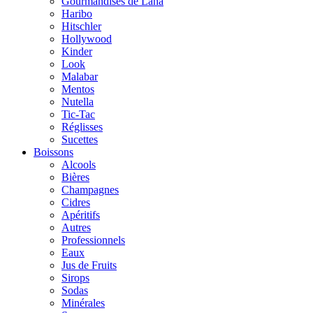
Gourmandises de Lana
Haribo
Hitschler
Hollywood
Kinder
Look
Malabar
Mentos
Nutella
Tic-Tac
Réglisses
Sucettes
Boissons
Alcools
Bières
Champagnes
Cidres
Apéritifs
Autres
Professionnels
Eaux
Jus de Fruits
Sirops
Sodas
Minérales