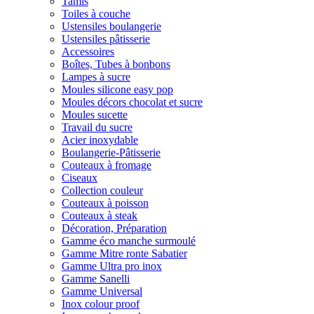
Tamis
Toiles à couche
Ustensiles boulangerie
Ustensiles pâtisserie
Accessoires
Boîtes, Tubes à bonbons
Lampes à sucre
Moules silicone easy pop
Moules décors chocolat et sucre
Moules sucette
Travail du sucre
Acier inoxydable
Boulangerie-Pâtisserie
Couteaux à fromage
Ciseaux
Collection couleur
Couteaux à poisson
Couteaux à steak
Décoration, Préparation
Gamme éco manche surmoulé
Gamme Mitre ronte Sabatier
Gamme Ultra pro inox
Gamme Sanelli
Gamme Universal
Inox colour proof