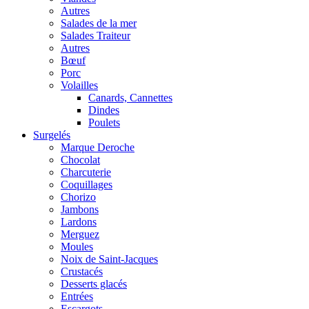
Autres
Salades de la mer
Salades Traiteur
Autres
Bœuf
Porc
Volailles
Canards, Cannettes
Dindes
Poulets
Surgelés
Marque Deroche
Chocolat
Charcuterie
Coquillages
Chorizo
Jambons
Lardons
Merguez
Moules
Noix de Saint-Jacques
Crustacés
Desserts glacés
Entrées
Escargots