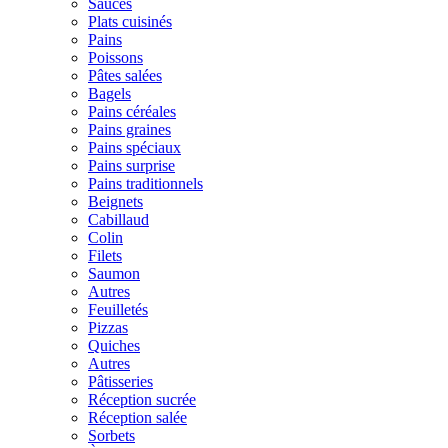
Sauces
Plats cuisinés
Pains
Poissons
Pâtes salées
Bagels
Pains céréales
Pains graines
Pains spéciaux
Pains surprise
Pains traditionnels
Beignets
Cabillaud
Colin
Filets
Saumon
Autres
Feuilletés
Pizzas
Quiches
Autres
Pâtisseries
Réception sucrée
Réception salée
Sorbets