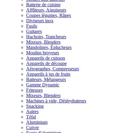
Batterie de cuisine
Affûteurs, Aiguiseurs
Coupes légumes, Râpes
Diviseurs inox
Fusils
Guitares
Hachoirs, Trancheurs
Mixeurs, Blenders
Mandolines, Éplucheurs
Moulins broyeurs
Appareils de cuisson
Appareils de découpe
Aérographes, Compresseurs
Appareils à jus de fruits
Batteurs, Mélangeurs
Gamme Dynamic
Friteuses
Mixeurs, Blenders
Machines à vide, Déshydrateurs
Snacking
Autres
Téfal
Aluminium
Cuivre
Fonte d'aluminium