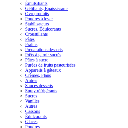
Émulsifiants
Gélifiants, Épaississants
Ovo produits
Poudres à lever
Stabilisateurs
Sucres, Édulcorants
Croustillants
Pâtes
Pralins
Préparations desserts
Prêts à garnir sucrés
Pâtes à sucre
Purées de fruits pasteurisées
Appareils à gâteaux
Crèmes, Flans
Autres
Sauces desserts
Spray réfrigérants
Sucres
Vanilles
Autres
Cassons
Édulcorants
Glaces
Poudres