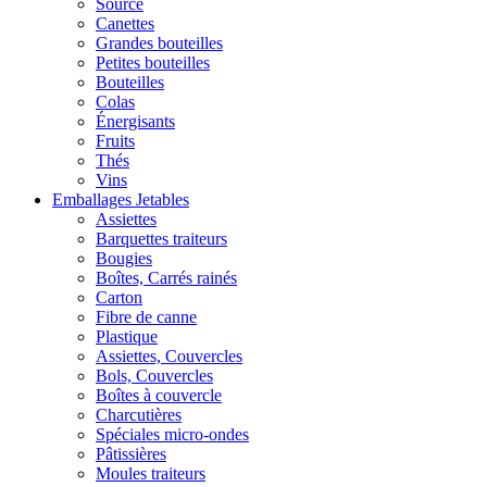
Source
Canettes
Grandes bouteilles
Petites bouteilles
Bouteilles
Colas
Énergisants
Fruits
Thés
Vins
Emballages Jetables
Assiettes
Barquettes traiteurs
Bougies
Boîtes, Carrés rainés
Carton
Fibre de canne
Plastique
Assiettes, Couvercles
Bols, Couvercles
Boîtes à couvercle
Charcutières
Spéciales micro-ondes
Pâtissières
Moules traiteurs