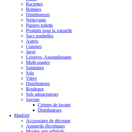
Raclettes
Bobines
Distributeurs
Nettoyants
Papiers toilette
Produits pour la vaisselle
Sacs poubelles
Autres
Cuisines
Javel
Lessives, Assouplissants
Multi-usages
Sanitaires
Sols
Vitres
Distributeurs
Rouleaux
Sels adoucisseurs
Savons
Crèmes de lavage
Distributeurs
Matériel
Accessoires de découpe
Appareils électriques
Moules anti-adhésifs