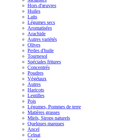
Hors d'œuvres
Huiles
Laits
Légumes secs
Aromatisées
Arachide
Autres variétés
Olives
Perles d'huile
Tournesol
Spéciales fritures
Concentrés
Poudres
Végétaux
Autres
Haricots
Lentilles
Pois
Légumes, Pommes de terre
Matières grasses
Miels, Sirops naturels
Quelques marques
Ancel
Celnat