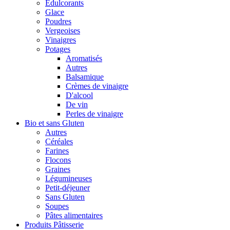
Édulcorants
Glace
Poudres
Vergeoises
Vinaigres
Potages
Aromatisés
Autres
Balsamique
Crèmes de vinaigre
D'alcool
De vin
Perles de vinaigre
Bio et sans Gluten
Autres
Céréales
Farines
Flocons
Graines
Légumineuses
Petit-déjeuner
Sans Gluten
Soupes
Pâtes alimentaires
Produits Pâtisserie