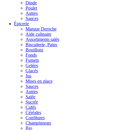
Dinde
Poulet
Autres
Sauces
Épicerie
Marque Deroche
Aide culinaire
Assortiments salés
Biscuiterie, Pains
Bouillons
Fonds
Fumets
Gelées
Glacés
Jus
Mises en place
Sauces
Autres
Salée
Sucrée
Cafés
Céréales
Confitures
Champignons
Bio