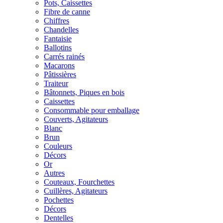
Pots, Caissettes
Fibre de canne
Chiffres
Chandelles
Fantaisie
Ballotins
Carrés rainés
Macarons
Pâtissières
Traiteur
Bâtonnets, Piques en bois
Caissettes
Consommable pour emballage
Couverts, Agitateurs
Blanc
Brun
Couleurs
Décors
Or
Autres
Couteaux, Fourchettes
Cuillères, Agitateurs
Pochettes
Décors
Dentelles