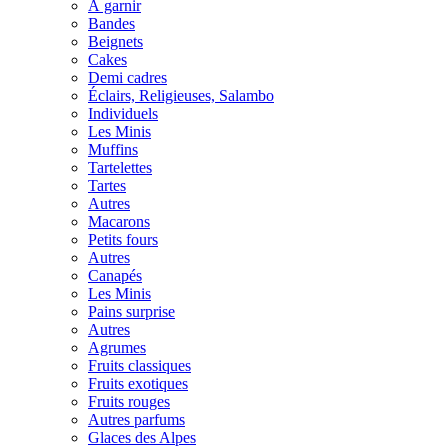
À garnir
Bandes
Beignets
Cakes
Demi cadres
Éclairs, Religieuses, Salambo
Individuels
Les Minis
Muffins
Tartelettes
Tartes
Autres
Macarons
Petits fours
Autres
Canapés
Les Minis
Pains surprise
Autres
Agrumes
Fruits classiques
Fruits exotiques
Fruits rouges
Autres parfums
Glaces des Alpes