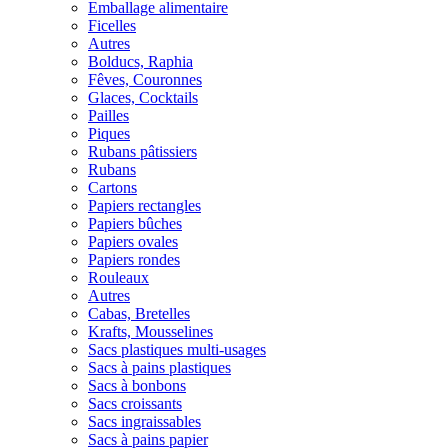
Emballage alimentaire
Ficelles
Autres
Bolducs, Raphia
Fêves, Couronnes
Glaces, Cocktails
Pailles
Piques
Rubans pâtissiers
Rubans
Cartons
Papiers rectangles
Papiers bûches
Papiers ovales
Papiers rondes
Rouleaux
Autres
Cabas, Bretelles
Krafts, Mousselines
Sacs plastiques multi-usages
Sacs à pains plastiques
Sacs à bonbons
Sacs croissants
Sacs ingraissables
Sacs à pains papier