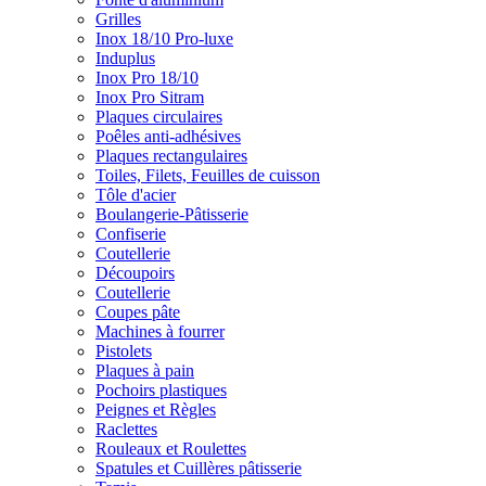
Grilles
Inox 18/10 Pro-luxe
Induplus
Inox Pro 18/10
Inox Pro Sitram
Plaques circulaires
Poêles anti-adhésives
Plaques rectangulaires
Toiles, Filets, Feuilles de cuisson
Tôle d'acier
Boulangerie-Pâtisserie
Confiserie
Coutellerie
Découpoirs
Coutellerie
Coupes pâte
Machines à fourrer
Pistolets
Plaques à pain
Pochoirs plastiques
Peignes et Règles
Raclettes
Rouleaux et Roulettes
Spatules et Cuillères pâtisserie