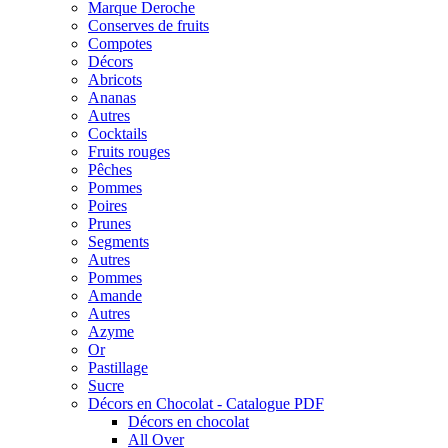
Marque Deroche
Conserves de fruits
Compotes
Décors
Abricots
Ananas
Autres
Cocktails
Fruits rouges
Pêches
Pommes
Poires
Prunes
Segments
Autres
Pommes
Amande
Autres
Azyme
Or
Pastillage
Sucre
Décors en Chocolat - Catalogue PDF
Décors en chocolat
All Over