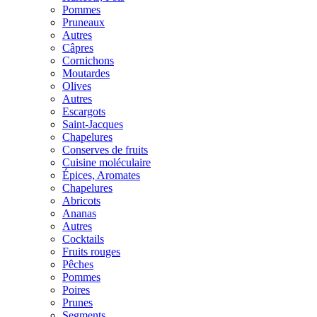
Pommes
Pruneaux
Autres
Câpres
Cornichons
Moutardes
Olives
Autres
Escargots
Saint-Jacques
Chapelures
Conserves de fruits
Cuisine moléculaire
Épices, Aromates
Chapelures
Abricots
Ananas
Autres
Cocktails
Fruits rouges
Pêches
Pommes
Poires
Prunes
Segments