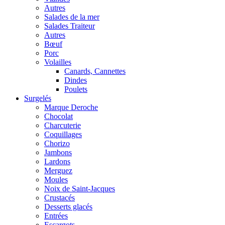
Autres
Salades de la mer
Salades Traiteur
Autres
Bœuf
Porc
Volailles
Canards, Cannettes
Dindes
Poulets
Surgelés
Marque Deroche
Chocolat
Charcuterie
Coquillages
Chorizo
Jambons
Lardons
Merguez
Moules
Noix de Saint-Jacques
Crustacés
Desserts glacés
Entrées
Escargots