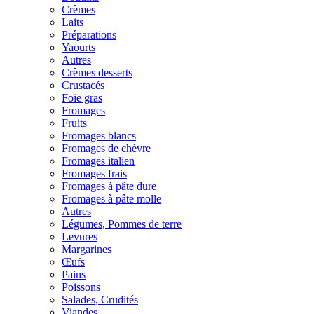
Crèmes
Laits
Préparations
Yaourts
Autres
Crèmes desserts
Crustacés
Foie gras
Fromages
Fruits
Fromages blancs
Fromages de chèvre
Fromages italien
Fromages frais
Fromages à pâte dure
Fromages à pâte molle
Autres
Légumes, Pommes de terre
Levures
Margarines
Œufs
Pains
Poissons
Salades, Crudités
Viandes