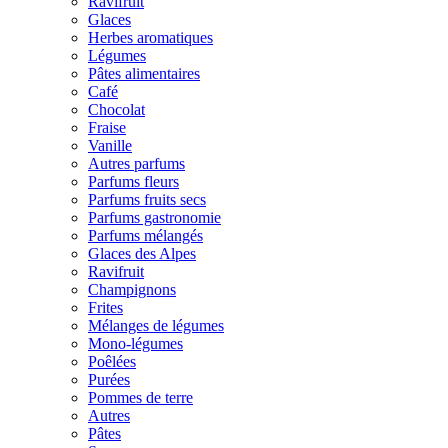
Ravifruit
Glaces
Herbes aromatiques
Légumes
Pâtes alimentaires
Café
Chocolat
Fraise
Vanille
Autres parfums
Parfums fleurs
Parfums fruits secs
Parfums gastronomie
Parfums mélangés
Glaces des Alpes
Ravifruit
Champignons
Frites
Mélanges de légumes
Mono-légumes
Poêlées
Purées
Pommes de terre
Autres
Pâtes