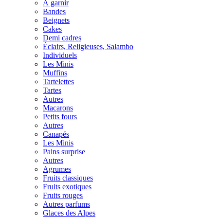
À garnir
Bandes
Beignets
Cakes
Demi cadres
Éclairs, Religieuses, Salambo
Individuels
Les Minis
Muffins
Tartelettes
Tartes
Autres
Macarons
Petits fours
Autres
Canapés
Les Minis
Pains surprise
Autres
Agrumes
Fruits classiques
Fruits exotiques
Fruits rouges
Autres parfums
Glaces des Alpes