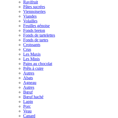
Ravifruit
Pâtes sucrées
Viennoiseries
Viandes
Volailles
Feuilles génoise
Fonds breton
Fonds de tartelettes
Fonds de tartes
Croissants
Crus
Les Maxis
Les Minis
Pains au chocolat
Prêts à cuire
Autres
Abats
Agneau
Autres
Bœuf
Bœuf haché
Lapin
Porc
Veau
Canard