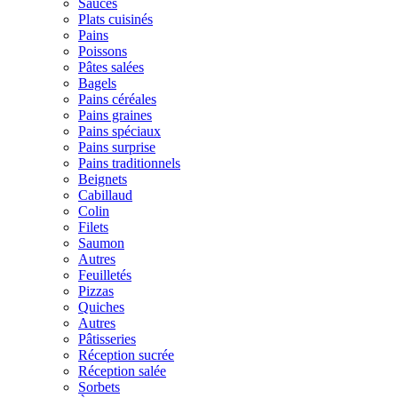
Sauces
Plats cuisinés
Pains
Poissons
Pâtes salées
Bagels
Pains céréales
Pains graines
Pains spéciaux
Pains surprise
Pains traditionnels
Beignets
Cabillaud
Colin
Filets
Saumon
Autres
Feuilletés
Pizzas
Quiches
Autres
Pâtisseries
Réception sucrée
Réception salée
Sorbets