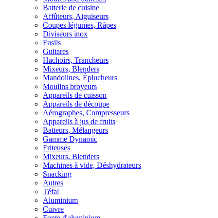
Batterie de cuisine
Affûteurs, Aiguiseurs
Coupes légumes, Râpes
Diviseurs inox
Fusils
Guitares
Hachoirs, Trancheurs
Mixeurs, Blenders
Mandolines, Éplucheurs
Moulins broyeurs
Appareils de cuisson
Appareils de découpe
Aérographes, Compresseurs
Appareils à jus de fruits
Batteurs, Mélangeurs
Gamme Dynamic
Friteuses
Mixeurs, Blenders
Machines à vide, Déshydrateurs
Snacking
Autres
Téfal
Aluminium
Cuivre
Fonte d'aluminium