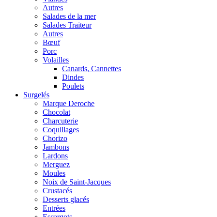
Autres
Salades de la mer
Salades Traiteur
Autres
Bœuf
Porc
Volailles
Canards, Cannettes
Dindes
Poulets
Surgelés
Marque Deroche
Chocolat
Charcuterie
Coquillages
Chorizo
Jambons
Lardons
Merguez
Moules
Noix de Saint-Jacques
Crustacés
Desserts glacés
Entrées
Escargots