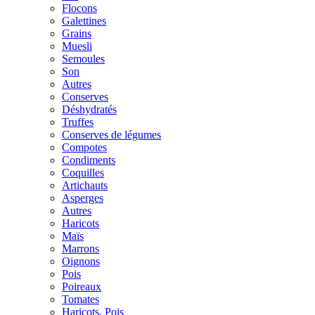
Flocons
Galettines
Grains
Muesli
Semoules
Son
Autres
Conserves
Déshydratés
Truffes
Conserves de légumes
Compotes
Condiments
Coquilles
Artichauts
Asperges
Autres
Haricots
Maïs
Marrons
Oignons
Pois
Poireaux
Tomates
Haricots, Pois