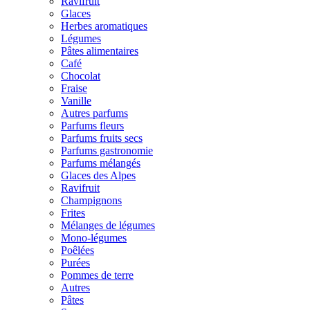
Ravifruit
Glaces
Herbes aromatiques
Légumes
Pâtes alimentaires
Café
Chocolat
Fraise
Vanille
Autres parfums
Parfums fleurs
Parfums fruits secs
Parfums gastronomie
Parfums mélangés
Glaces des Alpes
Ravifruit
Champignons
Frites
Mélanges de légumes
Mono-légumes
Poêlées
Purées
Pommes de terre
Autres
Pâtes