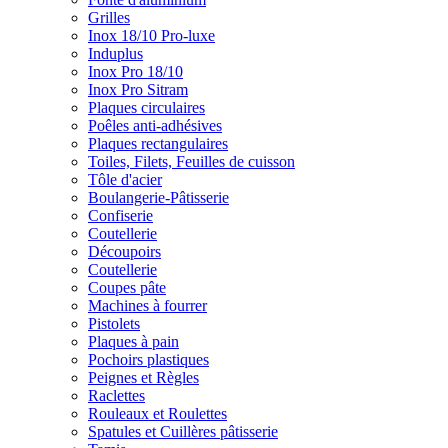
Grilles
Inox 18/10 Pro-luxe
Induplus
Inox Pro 18/10
Inox Pro Sitram
Plaques circulaires
Poêles anti-adhésives
Plaques rectangulaires
Toiles, Filets, Feuilles de cuisson
Tôle d'acier
Boulangerie-Pâtisserie
Confiserie
Coutellerie
Découpoirs
Coutellerie
Coupes pâte
Machines à fourrer
Pistolets
Plaques à pain
Pochoirs plastiques
Peignes et Règles
Raclettes
Rouleaux et Roulettes
Spatules et Cuillères pâtisserie