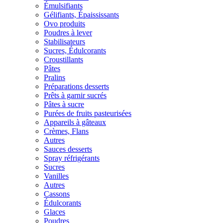
Émulsifiants
Gélifiants, Épaississants
Ovo produits
Poudres à lever
Stabilisateurs
Sucres, Édulcorants
Croustillants
Pâtes
Pralins
Préparations desserts
Prêts à garnir sucrés
Pâtes à sucre
Purées de fruits pasteurisées
Appareils à gâteaux
Crèmes, Flans
Autres
Sauces desserts
Spray réfrigérants
Sucres
Vanilles
Autres
Cassons
Édulcorants
Glaces
Poudres