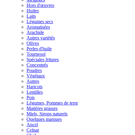
Hors d'œuvres
Huiles
Laits
Légumes secs
Aromatisées
Arachide
Autres variétés
Olives
Perles d'huile
Tournesol
Spéciales fritures
Concentrés
Poudres
Végétaux
Autres
Haricots
Lentilles
Pois
Légumes, Pommes de terre
Matières grasses
Miels, Sirops naturels
Quelques marques
Ancel
Celnat