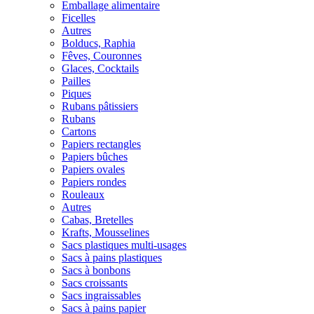
Emballage alimentaire
Ficelles
Autres
Bolducs, Raphia
Fêves, Couronnes
Glaces, Cocktails
Pailles
Piques
Rubans pâtissiers
Rubans
Cartons
Papiers rectangles
Papiers bûches
Papiers ovales
Papiers rondes
Rouleaux
Autres
Cabas, Bretelles
Krafts, Mousselines
Sacs plastiques multi-usages
Sacs à pains plastiques
Sacs à bonbons
Sacs croissants
Sacs ingraissables
Sacs à pains papier