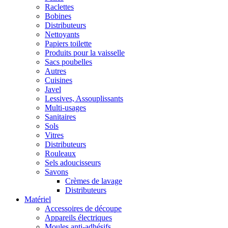
Raclettes
Bobines
Distributeurs
Nettoyants
Papiers toilette
Produits pour la vaisselle
Sacs poubelles
Autres
Cuisines
Javel
Lessives, Assouplissants
Multi-usages
Sanitaires
Sols
Vitres
Distributeurs
Rouleaux
Sels adoucisseurs
Savons
Crèmes de lavage
Distributeurs
Matériel
Accessoires de découpe
Appareils électriques
Moules anti-adhésifs