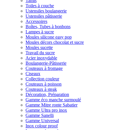
Tamis
Toiles à couche
Ustensiles boulangerie
Ustensiles pâtisserie
Accessoires
Boîtes, Tubes à bonbons
Lampes à sucre
Moules silicone easy pop
Moules décors chocolat et sucre
Moules sucette
Travail du sucre
Acier inoxydable
Boulangerie-Pâtisserie
Couteaux à fromage
Ciseaux
Collection couleur
Couteaux à poisson
Couteaux à steak
Décoration, Préparation
Gamme éco manche surmoulé
Gamme Mitre ronte Sabatier
Gamme Ultra pro inox
Gamme Sanelli
Gamme Universal
Inox colour proof