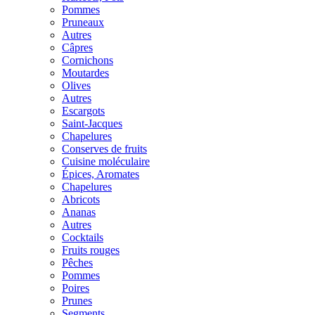
Pommes
Pruneaux
Autres
Câpres
Cornichons
Moutardes
Olives
Autres
Escargots
Saint-Jacques
Chapelures
Conserves de fruits
Cuisine moléculaire
Épices, Aromates
Chapelures
Abricots
Ananas
Autres
Cocktails
Fruits rouges
Pêches
Pommes
Poires
Prunes
Segments