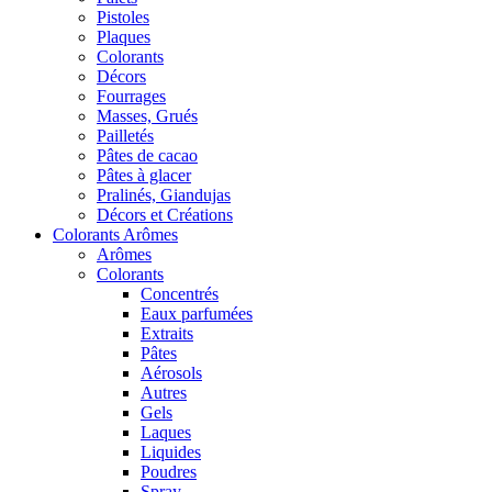
Pistoles
Plaques
Colorants
Décors
Fourrages
Masses, Grués
Pailletés
Pâtes de cacao
Pâtes à glacer
Pralinés, Giandujas
Décors et Créations
Colorants Arômes
Arômes
Colorants
Concentrés
Eaux parfumées
Extraits
Pâtes
Aérosols
Autres
Gels
Laques
Liquides
Poudres
Spray