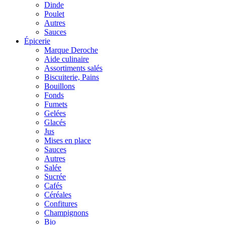
Dinde
Poulet
Autres
Sauces
Épicerie
Marque Deroche
Aide culinaire
Assortiments salés
Biscuiterie, Pains
Bouillons
Fonds
Fumets
Gelées
Glacés
Jus
Mises en place
Sauces
Autres
Salée
Sucrée
Cafés
Céréales
Confitures
Champignons
Bio