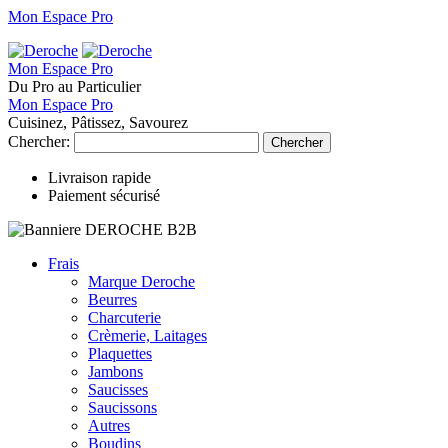
Mon Espace Pro
Mon Espace Pro
Du Pro au Particulier
Mon Espace Pro
Cuisinez, Pâtissez, Savourez
Chercher:
Chercher
Livraison rapide
Paiement sécurisé
Frais
Marque Deroche
Beurres
Charcuterie
Crèmerie, Laitages
Plaquettes
Jambons
Saucisses
Saucissons
Autres
Boudins