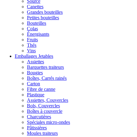
Source
Canettes
Grandes bouteilles
Petites bouteilles
Bouteilles
Colas
Énergisants
Fruits
Thés
Vins
Emballages Jetables
Assiettes
Barquettes traiteurs
Bougies
Boîtes, Carrés rainés
Carton
Fibre de canne
Plastique
Assiettes, Couvercles
Bols, Couvercles
Boîtes à couvercle
Charcutières
Spéciales micro-ondes
Pâtissières
Moules traiteurs