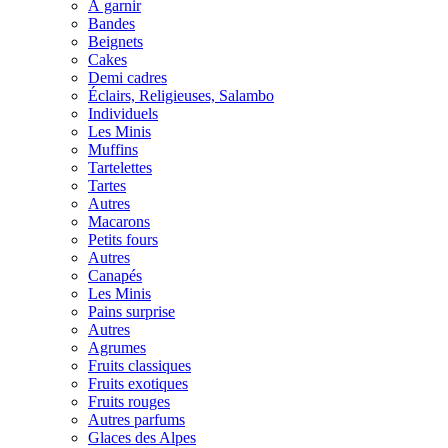
À garnir
Bandes
Beignets
Cakes
Demi cadres
Éclairs, Religieuses, Salambo
Individuels
Les Minis
Muffins
Tartelettes
Tartes
Autres
Macarons
Petits fours
Autres
Canapés
Les Minis
Pains surprise
Autres
Agrumes
Fruits classiques
Fruits exotiques
Fruits rouges
Autres parfums
Glaces des Alpes