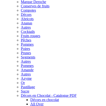
Marque Deroche
Conserves de fruits
Compotes
Décors
Abricots
Ananas
Autres
Cocktails
Fruits rouges
Pêches
Pommes
Poires
Prunes
Segments
Autres
Pommes
Amande
Autres
Azyme
Or
Pastillage
Sucre
Décors en Chocolat - Catalogue PDF
Décors en chocolat
All Over