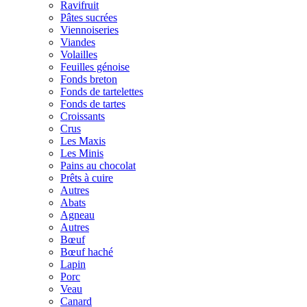
Ravifruit
Pâtes sucrées
Viennoiseries
Viandes
Volailles
Feuilles génoise
Fonds breton
Fonds de tartelettes
Fonds de tartes
Croissants
Crus
Les Maxis
Les Minis
Pains au chocolat
Prêts à cuire
Autres
Abats
Agneau
Autres
Bœuf
Bœuf haché
Lapin
Porc
Veau
Canard