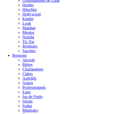
Gourmandises de Lana
Haribo
Hitschler
Hollywood
Kinder
Look
Malabar
Mentos
Nutella
Tic-Tac
Réglisses
Sucettes
Boissons
Alcools
Bières
Champagnes
Cidres
Apéritifs
Autres
Professionnels
Eaux
Jus de Fruits
Sirops
Sodas
Minérales