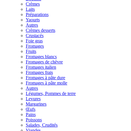
Crèmes
Laits
Préparations
Yaourts
Autres
Crèmes desserts
Crustacés
Foie gras
Fromages
Fruits
Fromages blancs
Fromages de chèvre
Fromages italien
Fromages frais
Fromages à pâte dure
Fromages à pâte molle
Autres
Légumes, Pommes de terre
Levures
Margarines
Œufs
Pains
Poissons
Salades, Crudités
Viandes