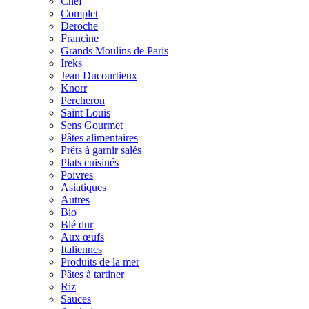
Chef
Complet
Deroche
Francine
Grands Moulins de Paris
Ireks
Jean Ducourtieux
Knorr
Percheron
Saint Louis
Sens Gourmet
Pâtes alimentaires
Prêts à garnir salés
Plats cuisinés
Poivres
Asiatiques
Autres
Bio
Blé dur
Aux œufs
Italiennes
Produits de la mer
Pâtes à tartiner
Riz
Sauces