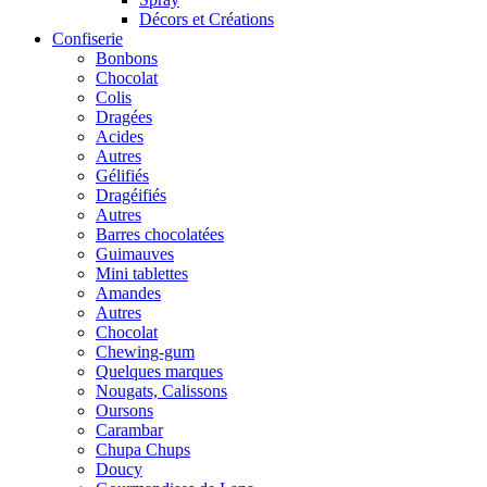
Décors et Créations
Confiserie
Bonbons
Chocolat
Colis
Dragées
Acides
Autres
Gélifiés
Dragéifiés
Autres
Barres chocolatées
Guimauves
Mini tablettes
Amandes
Autres
Chocolat
Chewing-gum
Quelques marques
Nougats, Calissons
Oursons
Carambar
Chupa Chups
Doucy