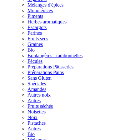
Mélanges d'épices
Mono épices
Piments
Herbes aromatiques
Escargots
Farines
Fruits secs
Graines
Bio
Boulangères Traditionnelles
Fécules
Préparations Pâtisseries
Préparations Pains
Sans Gluten
Spéciales
Amandes
Autres noix
Autres
Fruits séchés
Noisettes
Noix
Pistaches
Autres
Bio
Mélanges