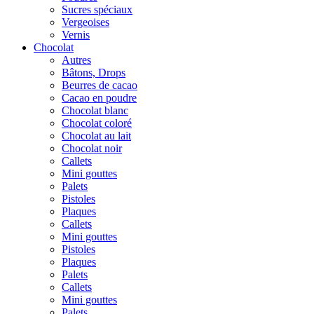
Sucres spéciaux
Vergeoises
Vernis
Chocolat
Autres
Bâtons, Drops
Beurres de cacao
Cacao en poudre
Chocolat blanc
Chocolat coloré
Chocolat au lait
Chocolat noir
Callets
Mini gouttes
Palets
Pistoles
Plaques
Callets
Mini gouttes
Pistoles
Plaques
Palets
Callets
Mini gouttes
Palets