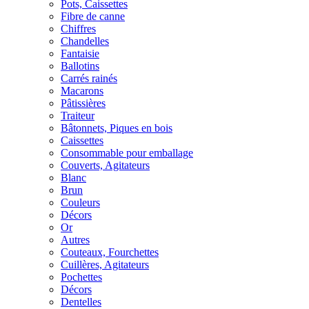
Pots, Caissettes
Fibre de canne
Chiffres
Chandelles
Fantaisie
Ballotins
Carrés rainés
Macarons
Pâtissières
Traiteur
Bâtonnets, Piques en bois
Caissettes
Consommable pour emballage
Couverts, Agitateurs
Blanc
Brun
Couleurs
Décors
Or
Autres
Couteaux, Fourchettes
Cuillères, Agitateurs
Pochettes
Décors
Dentelles