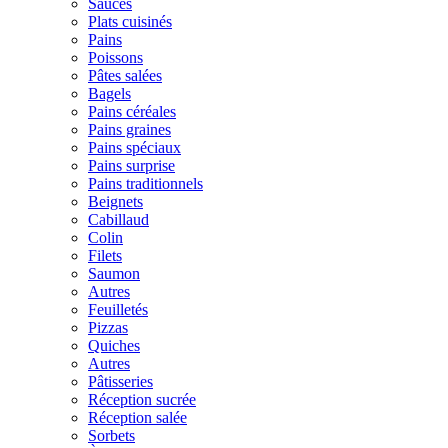
Sauces
Plats cuisinés
Pains
Poissons
Pâtes salées
Bagels
Pains céréales
Pains graines
Pains spéciaux
Pains surprise
Pains traditionnels
Beignets
Cabillaud
Colin
Filets
Saumon
Autres
Feuilletés
Pizzas
Quiches
Autres
Pâtisseries
Réception sucrée
Réception salée
Sorbets