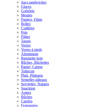
Sacs sandwiches
Glaces
Gobelets
Moules
Papiers, Films
Boîtes
Cuillères
Pots
Flûtes
Tasses
Verres
Verres à pieds
Aluminium
Barquette bois
Bûches, Bûchettes
Papier, Carton
Tulipcup
Plats, Plateaux
Semelles gâteaux
Serviettes, Nappes
Snacking
Autres
Bûches
Carrées
Festonnées