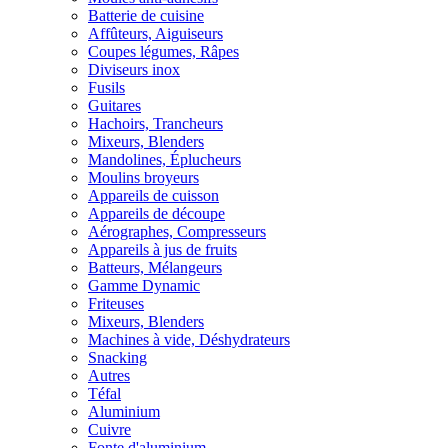
Batterie de cuisine
Affûteurs, Aiguiseurs
Coupes légumes, Râpes
Diviseurs inox
Fusils
Guitares
Hachoirs, Trancheurs
Mixeurs, Blenders
Mandolines, Éplucheurs
Moulins broyeurs
Appareils de cuisson
Appareils de découpe
Aérographes, Compresseurs
Appareils à jus de fruits
Batteurs, Mélangeurs
Gamme Dynamic
Friteuses
Mixeurs, Blenders
Machines à vide, Déshydrateurs
Snacking
Autres
Téfal
Aluminium
Cuivre
Fonte d'aluminium