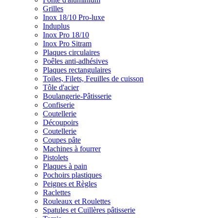
Grilles
Inox 18/10 Pro-luxe
Induplus
Inox Pro 18/10
Inox Pro Sitram
Plaques circulaires
Poêles anti-adhésives
Plaques rectangulaires
Toiles, Filets, Feuilles de cuisson
Tôle d'acier
Boulangerie-Pâtisserie
Confiserie
Coutellerie
Découpoirs
Coutellerie
Coupes pâte
Machines à fourrer
Pistolets
Plaques à pain
Pochoirs plastiques
Peignes et Règles
Raclettes
Rouleaux et Roulettes
Spatules et Cuillères pâtisserie