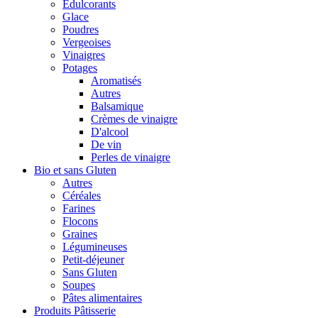
Édulcorants
Glace
Poudres
Vergeoises
Vinaigres
Potages
Aromatisés
Autres
Balsamique
Crèmes de vinaigre
D'alcool
De vin
Perles de vinaigre
Bio et sans Gluten
Autres
Céréales
Farines
Flocons
Graines
Légumineuses
Petit-déjeuner
Sans Gluten
Soupes
Pâtes alimentaires
Produits Pâtisserie