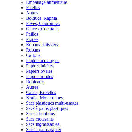
Emballage alimentaire
Ficelles
Autres
Bolducs, Raphia
Fêves, Couronnes
Glaces, Cocktails
Pailles
Piques
Rubans pâtissiers
Rubans
Cartons
Papiers rectangles
Papiers bûches
Papiers ovales
Papiers rondes
Rouleaux
Autres
Cabas, Bretelles
Krafts, Mousselines
Sacs plastiques multi-usages
Sacs à pains plastiques
Sacs à bonbons
Sacs croissants
Sacs ingraissables
Sacs à pains papier