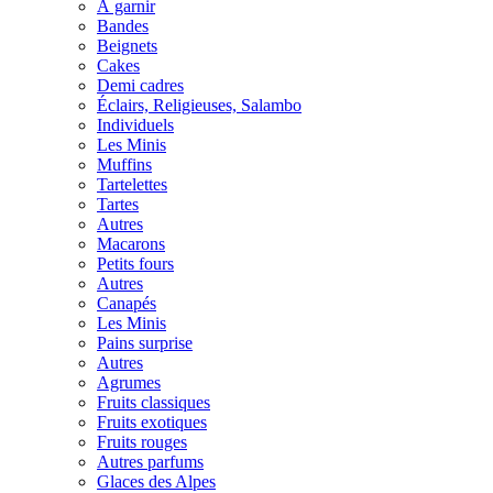
À garnir
Bandes
Beignets
Cakes
Demi cadres
Éclairs, Religieuses, Salambo
Individuels
Les Minis
Muffins
Tartelettes
Tartes
Autres
Macarons
Petits fours
Autres
Canapés
Les Minis
Pains surprise
Autres
Agrumes
Fruits classiques
Fruits exotiques
Fruits rouges
Autres parfums
Glaces des Alpes