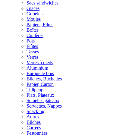
Sacs sandwiches
Glaces
Gobelets
Moules
Papiers, Films
Boîtes
Cuillères
Pots
Flûtes
Tasses
Verres
Verres à pieds
Aluminium
Barquette bois
Bûches, Bûchettes
Papier, Carton
Tulipcup
Plats, Plateaux
Semelles gâteaux
Serviettes, Nappes
Snacking
Autres
Bûches
Carrées
Festonnées