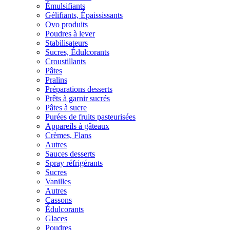
Émulsifiants
Gélifiants, Épaississants
Ovo produits
Poudres à lever
Stabilisateurs
Sucres, Édulcorants
Croustillants
Pâtes
Pralins
Préparations desserts
Prêts à garnir sucrés
Pâtes à sucre
Purées de fruits pasteurisées
Appareils à gâteaux
Crèmes, Flans
Autres
Sauces desserts
Spray réfrigérants
Sucres
Vanilles
Autres
Cassons
Édulcorants
Glaces
Poudres