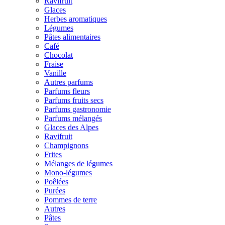
Ravifruit
Glaces
Herbes aromatiques
Légumes
Pâtes alimentaires
Café
Chocolat
Fraise
Vanille
Autres parfums
Parfums fleurs
Parfums fruits secs
Parfums gastronomie
Parfums mélangés
Glaces des Alpes
Ravifruit
Champignons
Frites
Mélanges de légumes
Mono-légumes
Poêlées
Purées
Pommes de terre
Autres
Pâtes