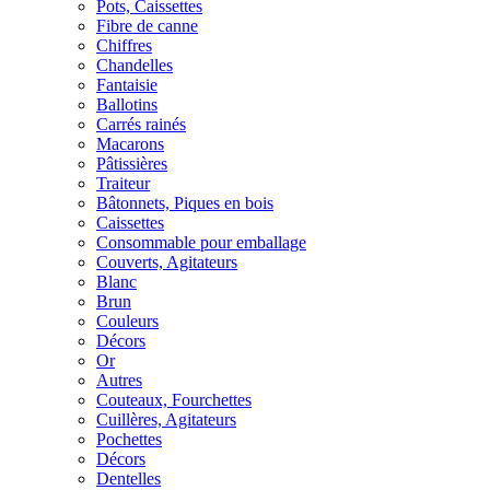
Pots, Caissettes
Fibre de canne
Chiffres
Chandelles
Fantaisie
Ballotins
Carrés rainés
Macarons
Pâtissières
Traiteur
Bâtonnets, Piques en bois
Caissettes
Consommable pour emballage
Couverts, Agitateurs
Blanc
Brun
Couleurs
Décors
Or
Autres
Couteaux, Fourchettes
Cuillères, Agitateurs
Pochettes
Décors
Dentelles