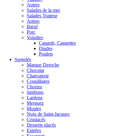
Autres
Salades de la mer
Salades Traiteur
Autres
Bœuf
Porc
Volailles
Canards, Cannettes
Dindes
Poulets
Surgelés
Marque Deroche
Chocolat
Charcuterie
Coquillages
Chorizo
Jambons
Lardons
Merguez
Moules
Noix de Saint-Jacques
Crustacés
Desserts glacés
Entrées
Escargots