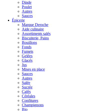
Dinde
Poulet
Autres
Sauces
Épicerie
Marque Deroche
Aide culinaire
Assortiments salés
Biscuiterie, Pains
Bouillons
Fonds
Fumets
Gelées
Glacés
Jus
Mises en place
Sauces
Autres
Salée
Sucrée
Cafés
Céréales
Confitures
Champignons
Bio