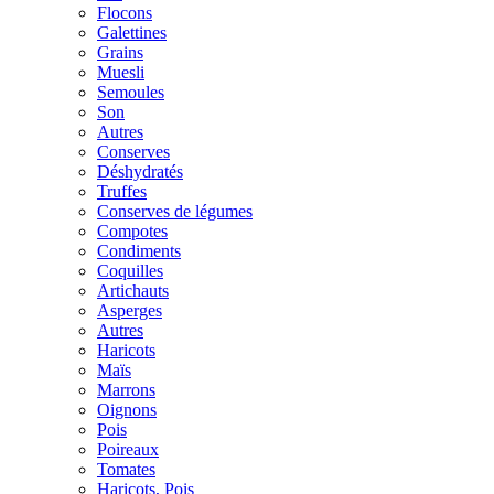
Flocons
Galettines
Grains
Muesli
Semoules
Son
Autres
Conserves
Déshydratés
Truffes
Conserves de légumes
Compotes
Condiments
Coquilles
Artichauts
Asperges
Autres
Haricots
Maïs
Marrons
Oignons
Pois
Poireaux
Tomates
Haricots, Pois