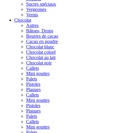
Sucres spéciaux
Vergeoises
Vernis
Chocolat
Autres
Bâtons, Drops
Beurres de cacao
Cacao en poudre
Chocolat blanc
Chocolat coloré
Chocolat au lait
Chocolat noir
Callets
Mini gouttes
Palets
Pistoles
Plaques
Callets
Mini gouttes
Pistoles
Plaques
Palets
Callets
Mini gouttes
Palets