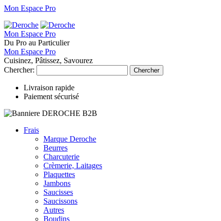
Mon Espace Pro
Mon Espace Pro
Du Pro au Particulier
Mon Espace Pro
Cuisinez, Pâtissez, Savourez
Chercher:
Chercher
Livraison rapide
Paiement sécurisé
Frais
Marque Deroche
Beurres
Charcuterie
Crèmerie, Laitages
Plaquettes
Jambons
Saucisses
Saucissons
Autres
Boudins