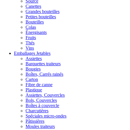
Source
Canettes
Grandes bouteilles
Petites bouteilles
Bouteilles
Colas
Énergisants
Fruits
Thés
Vins
Emballages Jetables
Assiettes
Barquettes traiteurs
Bougies
Boîtes, Carrés rainés
Carton
Fibre de canne
Plastique
Assiettes, Couvercles
Bols, Couvercles
Boîtes à couvercle
Charcutières
Spéciales micro-ondes
Pâtissières
Moules traiteurs