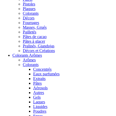
Pistoles
Plaques
Colorants
Décors
Fourrages
Masses, Grués
Pailletés
Pâtes de cacao
Pâtes à glacer
Pralinés, Giandujas
Décors et Créations
Colorants Arômes
Arômes
Colorants
Concentrés
Eaux parfumées
Extraits
Pâtes
Aérosols
Autres
Gels
Laques
Liquides
Poudres
Spray