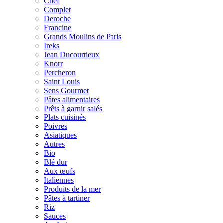
Chef
Complet
Deroche
Francine
Grands Moulins de Paris
Ireks
Jean Ducourtieux
Knorr
Percheron
Saint Louis
Sens Gourmet
Pâtes alimentaires
Prêts à garnir salés
Plats cuisinés
Poivres
Asiatiques
Autres
Bio
Blé dur
Aux œufs
Italiennes
Produits de la mer
Pâtes à tartiner
Riz
Sauces