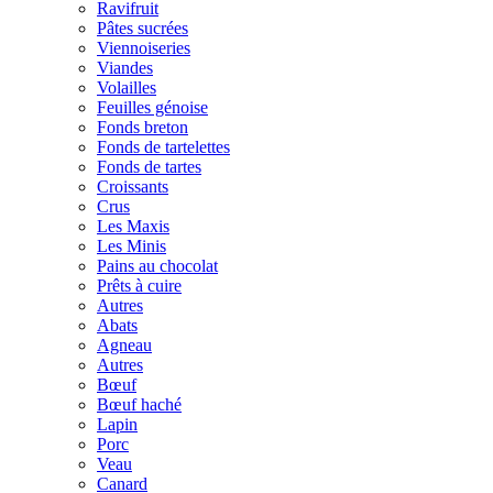
Ravifruit
Pâtes sucrées
Viennoiseries
Viandes
Volailles
Feuilles génoise
Fonds breton
Fonds de tartelettes
Fonds de tartes
Croissants
Crus
Les Maxis
Les Minis
Pains au chocolat
Prêts à cuire
Autres
Abats
Agneau
Autres
Bœuf
Bœuf haché
Lapin
Porc
Veau
Canard