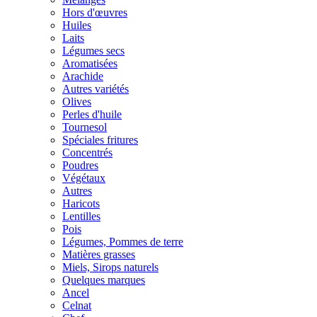
Hors d'œuvres
Huiles
Laits
Légumes secs
Aromatisées
Arachide
Autres variétés
Olives
Perles d'huile
Tournesol
Spéciales fritures
Concentrés
Poudres
Végétaux
Autres
Haricots
Lentilles
Pois
Légumes, Pommes de terre
Matières grasses
Miels, Sirops naturels
Quelques marques
Ancel
Celnat