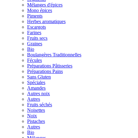
Mélanges d'épices
Mono épices
Piments
Herbes aromatiques
Escargots
Farines
Fruits secs
Graines
Bio
Boulangères Traditionnelles
Fécules
Préparations Pâtisseries
Préparations Pains
Sans Gluten
Spéciales
Amandes
Autres noix
Autres
Fruits séchés
Noisettes
Noix
Pistaches
Autres
Bio
Mélanges