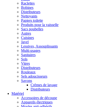
Raclettes
Bobines
Distributeurs
Nettoyants
Papiers toilette
Produits pour la vaisselle
Sacs poubelles
Autres
Cuisines
Javel
Lessives, Assouplissants
Multi-usages
Sanitaires
Sols
Vitres
Distributeurs
Rouleaux
Sels adoucisseurs
Savons
Crèmes de lavage
Distributeurs
Matériel
Accessoires de découpe
Appareils électriques
Moules anti-adhésifs