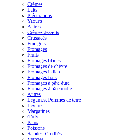
Crèmes
Laits
Préparations
Yaourts
Autres
Crèmes desserts
Crustacés
Foie gras
Fromages
Fruits
Fromages blancs
Fromages de chèvre
Fromages italien
Fromages frais
Fromages à pâte dure
Fromages à pâte molle
Autres
Légumes, Pommes de terre
Levures
Margarines
Œufs
Pains
Poissons
Salades, Crudités
Viandes