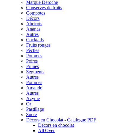
Marque Deroche
Conserves de fruits
Compotes
Décors
Abricots
Ananas
Autres
Cocktails
Fruits rouges
Pêches
Pommes
Poires
Prunes
Segments
Autres
Pommes
Amande
Autres
Azyme
Or
Pastillage
Sucre
Décors en Chocolat - Catalogue PDF
Décors en chocolat
All Over