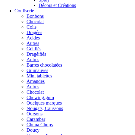
Décors et Créations
Confiserie
Bonbons
Chocolat
Colis
Dragées
Acides
Autres
Gélifiés
Dragéifiés
Autres
Barres chocolatées
Guimauves
Mini tablettes
Amandes
Autres
Chocolat
Chewing-gum
Quelques marques
Nougats, Calissons
Oursons
Carambar
Chupa Chups
Doucy