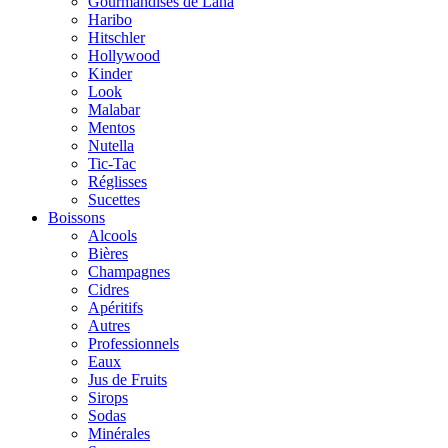
Gourmandises de Lana
Haribo
Hitschler
Hollywood
Kinder
Look
Malabar
Mentos
Nutella
Tic-Tac
Réglisses
Sucettes
Boissons
Alcools
Bières
Champagnes
Cidres
Apéritifs
Autres
Professionnels
Eaux
Jus de Fruits
Sirops
Sodas
Minérales