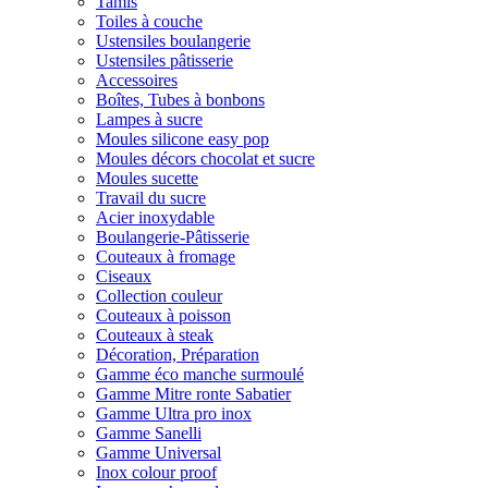
Tamis
Toiles à couche
Ustensiles boulangerie
Ustensiles pâtisserie
Accessoires
Boîtes, Tubes à bonbons
Lampes à sucre
Moules silicone easy pop
Moules décors chocolat et sucre
Moules sucette
Travail du sucre
Acier inoxydable
Boulangerie-Pâtisserie
Couteaux à fromage
Ciseaux
Collection couleur
Couteaux à poisson
Couteaux à steak
Décoration, Préparation
Gamme éco manche surmoulé
Gamme Mitre ronte Sabatier
Gamme Ultra pro inox
Gamme Sanelli
Gamme Universal
Inox colour proof