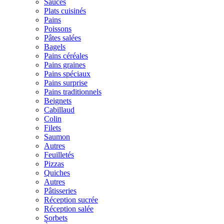
Sauces
Plats cuisinés
Pains
Poissons
Pâtes salées
Bagels
Pains céréales
Pains graines
Pains spéciaux
Pains surprise
Pains traditionnels
Beignets
Cabillaud
Colin
Filets
Saumon
Autres
Feuilletés
Pizzas
Quiches
Autres
Pâtisseries
Réception sucrée
Réception salée
Sorbets