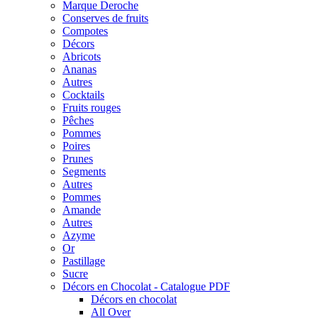
Marque Deroche
Conserves de fruits
Compotes
Décors
Abricots
Ananas
Autres
Cocktails
Fruits rouges
Pêches
Pommes
Poires
Prunes
Segments
Autres
Pommes
Amande
Autres
Azyme
Or
Pastillage
Sucre
Décors en Chocolat - Catalogue PDF
Décors en chocolat
All Over