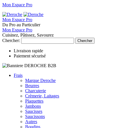
Mon Espace Pro
Mon Espace Pro
Du Pro au Particulier
Mon Espace Pro
Cuisinez, Pâtissez, Savourez
Chercher:
Chercher
Livraison rapide
Paiement sécurisé
Frais
Marque Deroche
Beurres
Charcuterie
Crèmerie, Laitages
Plaquettes
Jambons
Saucisses
Saucissons
Autres
Boudins