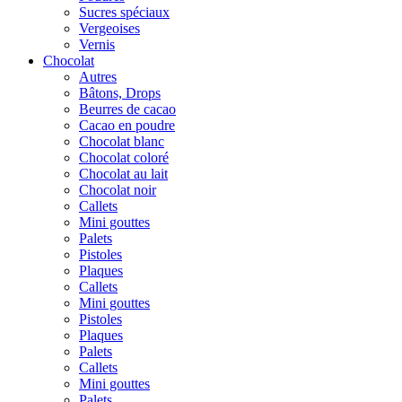
Sucres spéciaux
Vergeoises
Vernis
Chocolat
Autres
Bâtons, Drops
Beurres de cacao
Cacao en poudre
Chocolat blanc
Chocolat coloré
Chocolat au lait
Chocolat noir
Callets
Mini gouttes
Palets
Pistoles
Plaques
Callets
Mini gouttes
Pistoles
Plaques
Palets
Callets
Mini gouttes
Palets