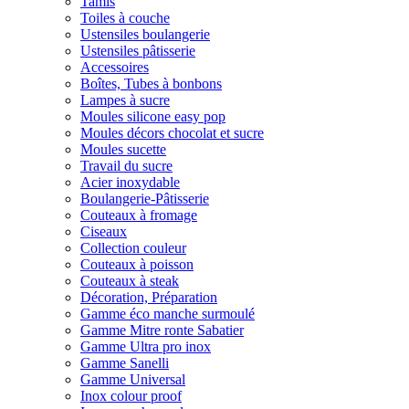
Tamis
Toiles à couche
Ustensiles boulangerie
Ustensiles pâtisserie
Accessoires
Boîtes, Tubes à bonbons
Lampes à sucre
Moules silicone easy pop
Moules décors chocolat et sucre
Moules sucette
Travail du sucre
Acier inoxydable
Boulangerie-Pâtisserie
Couteaux à fromage
Ciseaux
Collection couleur
Couteaux à poisson
Couteaux à steak
Décoration, Préparation
Gamme éco manche surmoulé
Gamme Mitre ronte Sabatier
Gamme Ultra pro inox
Gamme Sanelli
Gamme Universal
Inox colour proof