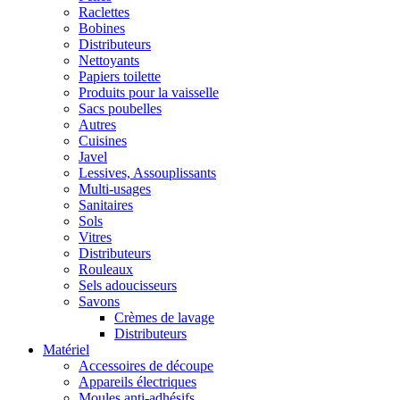
Raclettes
Bobines
Distributeurs
Nettoyants
Papiers toilette
Produits pour la vaisselle
Sacs poubelles
Autres
Cuisines
Javel
Lessives, Assouplissants
Multi-usages
Sanitaires
Sols
Vitres
Distributeurs
Rouleaux
Sels adoucisseurs
Savons
Crèmes de lavage
Distributeurs
Matériel
Accessoires de découpe
Appareils électriques
Moules anti-adhésifs