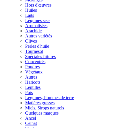
Hors d'œuvres
Huiles
Laits
Légumes secs
Aromatisées
Arachide
Autres variétés
Olives
Perles d'huile
Tournesol
Spéciales fritures
Concentrés
Poudres
Végétaux
Autres
Haricots
Lentilles
Pois
Légumes, Pommes de terre
Matières grasses
Miels, Sirops naturels
Quelques marques
Ancel
Celnat