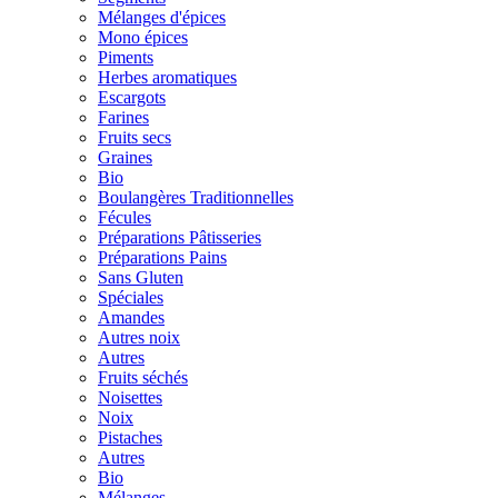
Mélanges d'épices
Mono épices
Piments
Herbes aromatiques
Escargots
Farines
Fruits secs
Graines
Bio
Boulangères Traditionnelles
Fécules
Préparations Pâtisseries
Préparations Pains
Sans Gluten
Spéciales
Amandes
Autres noix
Autres
Fruits séchés
Noisettes
Noix
Pistaches
Autres
Bio
Mélanges