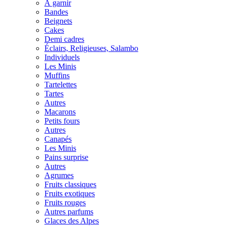
À garnir
Bandes
Beignets
Cakes
Demi cadres
Éclairs, Religieuses, Salambo
Individuels
Les Minis
Muffins
Tartelettes
Tartes
Autres
Macarons
Petits fours
Autres
Canapés
Les Minis
Pains surprise
Autres
Agrumes
Fruits classiques
Fruits exotiques
Fruits rouges
Autres parfums
Glaces des Alpes