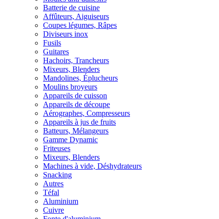
Batterie de cuisine
Affûteurs, Aiguiseurs
Coupes légumes, Râpes
Diviseurs inox
Fusils
Guitares
Hachoirs, Trancheurs
Mixeurs, Blenders
Mandolines, Éplucheurs
Moulins broyeurs
Appareils de cuisson
Appareils de découpe
Aérographes, Compresseurs
Appareils à jus de fruits
Batteurs, Mélangeurs
Gamme Dynamic
Friteuses
Mixeurs, Blenders
Machines à vide, Déshydrateurs
Snacking
Autres
Téfal
Aluminium
Cuivre
Fonte d'aluminium