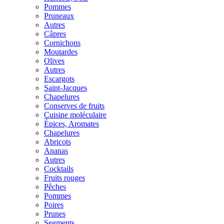
Pommes
Pruneaux
Autres
Câpres
Cornichons
Moutardes
Olives
Autres
Escargots
Saint-Jacques
Chapelures
Conserves de fruits
Cuisine moléculaire
Épices, Aromates
Chapelures
Abricots
Ananas
Autres
Cocktails
Fruits rouges
Pêches
Pommes
Poires
Prunes
Segments