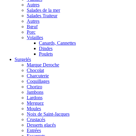
Autres
Salades de la mer
Salades Traiteur
Autres
Bœuf
Porc
Volailles
Canards, Cannettes
Dindes
Poulets
Surgelés
Marque Deroche
Chocolat
Charcuterie
Coquillages
Chorizo
Jambons
Lardons
Merguez
Moules
Noix de Saint-Jacques
Crustacés
Desserts glacés
Entrées
Escargots