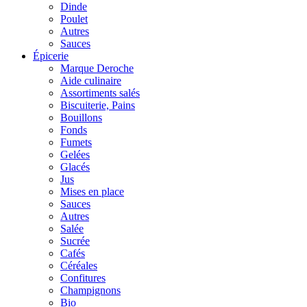
Dinde
Poulet
Autres
Sauces
Épicerie
Marque Deroche
Aide culinaire
Assortiments salés
Biscuiterie, Pains
Bouillons
Fonds
Fumets
Gelées
Glacés
Jus
Mises en place
Sauces
Autres
Salée
Sucrée
Cafés
Céréales
Confitures
Champignons
Bio