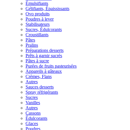
Émulsifiants
Gélifiants, Épaississants
Ovo produits
Poudres à lever
Stabilisateurs
Sucres, Édulcorants
Croustillants
Pâtes
Pralins
Préparations desserts
Prêts à garnir sucrés
Pâtes à sucre
Purées de fruits pasteurisées
Appareils à gâteaux
Crèmes, Flans
Autres
Sauces desserts
Spray réfrigérants
Sucres
Vanilles
Autres
Cassons
Édulcorants
Glaces
Poudres