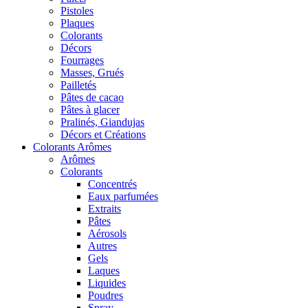
Pistoles
Plaques
Colorants
Décors
Fourrages
Masses, Grués
Pailletés
Pâtes de cacao
Pâtes à glacer
Pralinés, Giandujas
Décors et Créations
Colorants Arômes
Arômes
Colorants
Concentrés
Eaux parfumées
Extraits
Pâtes
Aérosols
Autres
Gels
Laques
Liquides
Poudres
Spray