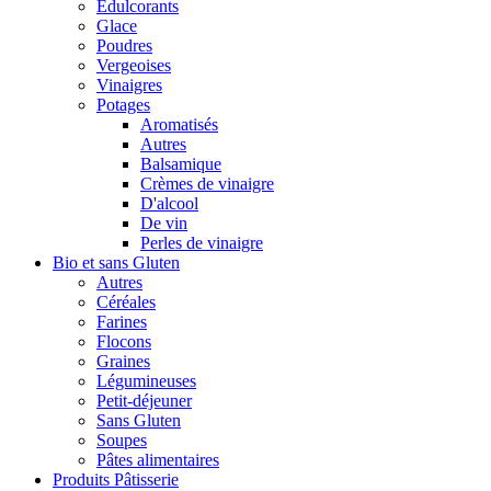
Édulcorants
Glace
Poudres
Vergeoises
Vinaigres
Potages
Aromatisés
Autres
Balsamique
Crèmes de vinaigre
D'alcool
De vin
Perles de vinaigre
Bio et sans Gluten
Autres
Céréales
Farines
Flocons
Graines
Légumineuses
Petit-déjeuner
Sans Gluten
Soupes
Pâtes alimentaires
Produits Pâtisserie