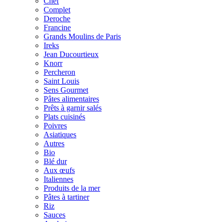
Chef
Complet
Deroche
Francine
Grands Moulins de Paris
Ireks
Jean Ducourtieux
Knorr
Percheron
Saint Louis
Sens Gourmet
Pâtes alimentaires
Prêts à garnir salés
Plats cuisinés
Poivres
Asiatiques
Autres
Bio
Blé dur
Aux œufs
Italiennes
Produits de la mer
Pâtes à tartiner
Riz
Sauces