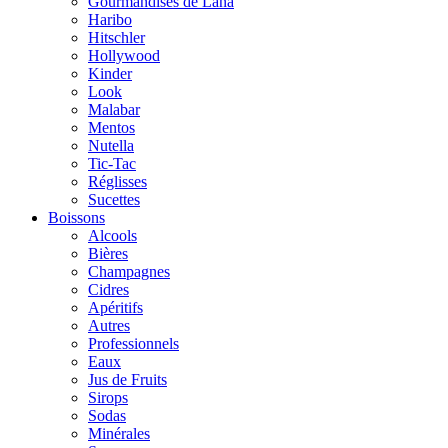
Gourmandises de Lana
Haribo
Hitschler
Hollywood
Kinder
Look
Malabar
Mentos
Nutella
Tic-Tac
Réglisses
Sucettes
Boissons
Alcools
Bières
Champagnes
Cidres
Apéritifs
Autres
Professionnels
Eaux
Jus de Fruits
Sirops
Sodas
Minérales