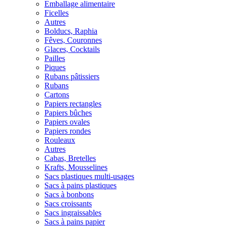
Emballage alimentaire
Ficelles
Autres
Bolducs, Raphia
Fêves, Couronnes
Glaces, Cocktails
Pailles
Piques
Rubans pâtissiers
Rubans
Cartons
Papiers rectangles
Papiers bûches
Papiers ovales
Papiers rondes
Rouleaux
Autres
Cabas, Bretelles
Krafts, Mousselines
Sacs plastiques multi-usages
Sacs à pains plastiques
Sacs à bonbons
Sacs croissants
Sacs ingraissables
Sacs à pains papier