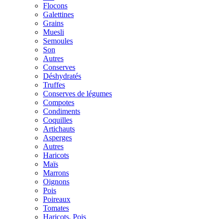
Flocons
Galettines
Grains
Muesli
Semoules
Son
Autres
Conserves
Déshydratés
Truffes
Conserves de légumes
Compotes
Condiments
Coquilles
Artichauts
Asperges
Autres
Haricots
Maïs
Marrons
Oignons
Pois
Poireaux
Tomates
Haricots, Pois