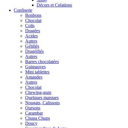
Décors et Créations
Confiserie
Bonbons
Chocolat
Colis
Dragées
Acides
Autres
Gélifiés
Dragéifiés
Autres
Barres chocolatées
Guimauves
Mini tablettes
Amandes
Autres
Chocolat
Chewing-gum
Quelques marques
Nougats, Calissons
Oursons
Carambar
Chupa Chups
Doucy