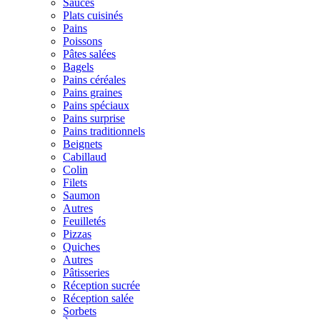
Sauces
Plats cuisinés
Pains
Poissons
Pâtes salées
Bagels
Pains céréales
Pains graines
Pains spéciaux
Pains surprise
Pains traditionnels
Beignets
Cabillaud
Colin
Filets
Saumon
Autres
Feuilletés
Pizzas
Quiches
Autres
Pâtisseries
Réception sucrée
Réception salée
Sorbets