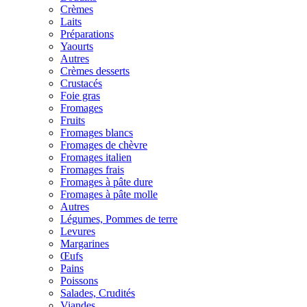
Crèmes
Laits
Préparations
Yaourts
Autres
Crèmes desserts
Crustacés
Foie gras
Fromages
Fruits
Fromages blancs
Fromages de chèvre
Fromages italien
Fromages frais
Fromages à pâte dure
Fromages à pâte molle
Autres
Légumes, Pommes de terre
Levures
Margarines
Œufs
Pains
Poissons
Salades, Crudités
Viandes