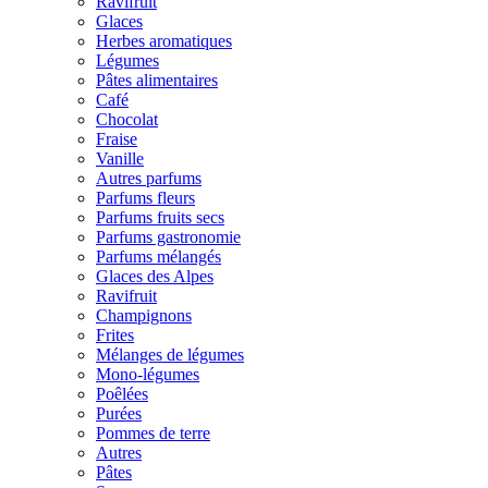
Ravifruit
Glaces
Herbes aromatiques
Légumes
Pâtes alimentaires
Café
Chocolat
Fraise
Vanille
Autres parfums
Parfums fleurs
Parfums fruits secs
Parfums gastronomie
Parfums mélangés
Glaces des Alpes
Ravifruit
Champignons
Frites
Mélanges de légumes
Mono-légumes
Poêlées
Purées
Pommes de terre
Autres
Pâtes