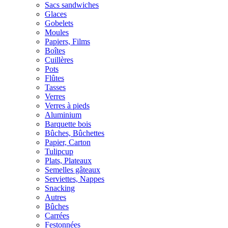
Sacs sandwiches
Glaces
Gobelets
Moules
Papiers, Films
Boîtes
Cuillères
Pots
Flûtes
Tasses
Verres
Verres à pieds
Aluminium
Barquette bois
Bûches, Bûchettes
Papier, Carton
Tulipcup
Plats, Plateaux
Semelles gâteaux
Serviettes, Nappes
Snacking
Autres
Bûches
Carrées
Festonnées