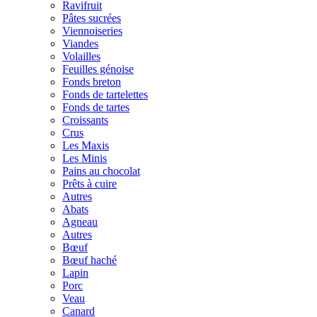
Ravifruit
Pâtes sucrées
Viennoiseries
Viandes
Volailles
Feuilles génoise
Fonds breton
Fonds de tartelettes
Fonds de tartes
Croissants
Crus
Les Maxis
Les Minis
Pains au chocolat
Prêts à cuire
Autres
Abats
Agneau
Autres
Bœuf
Bœuf haché
Lapin
Porc
Veau
Canard