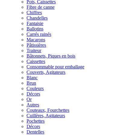
Pots, Caissettes
Fibre de canne
Chiffres
Chandelles
Fantaisie
Ballotins
Carrés rainés
Macarons
Pâtissières
Traiteur
Bâtonnets, Piques en bois
Caissettes
Consommable pour emballage
Couverts, Agitateurs
Blanc
Brun
Couleurs
Décors
Or
Autres
Couteaux, Fourchettes
Cuillères, Agitateurs
Pochettes
Décors
Dentelles