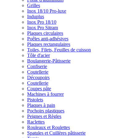
Grilles
Inox 18/10 Pro-luxe
Induplus
Inox Pro 18/10
Inox Pro Sitram
Plaques circulaires
Poêles anti-adhésives
Plaques rectangulaires
Toiles, Filets, Feuilles de cuisson
Tôle d'acier
Boulangerie-Pâtisserie
Confiserie
Coutellerie
Découpoirs
Coutellerie
Coupes pâte
Machines à fourrer
Pistolets
Plaques à pain
Pochoirs plastiques
Peignes et Règles
Raclettes
Rouleaux et Roulettes
Spatules et Cuillères pâtisserie