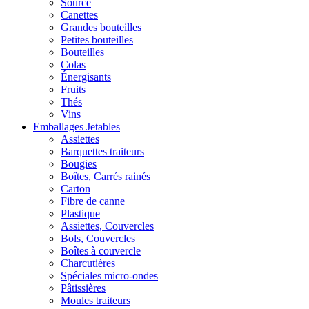
Source
Canettes
Grandes bouteilles
Petites bouteilles
Bouteilles
Colas
Énergisants
Fruits
Thés
Vins
Emballages Jetables
Assiettes
Barquettes traiteurs
Bougies
Boîtes, Carrés rainés
Carton
Fibre de canne
Plastique
Assiettes, Couvercles
Bols, Couvercles
Boîtes à couvercle
Charcutières
Spéciales micro-ondes
Pâtissières
Moules traiteurs