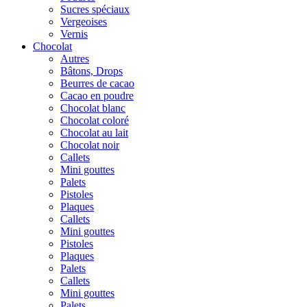
Sucres spéciaux
Vergeoises
Vernis
Chocolat
Autres
Bâtons, Drops
Beurres de cacao
Cacao en poudre
Chocolat blanc
Chocolat coloré
Chocolat au lait
Chocolat noir
Callets
Mini gouttes
Palets
Pistoles
Plaques
Callets
Mini gouttes
Pistoles
Plaques
Palets
Callets
Mini gouttes
Palets