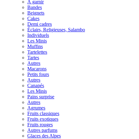
À garnir
Bandes
Beignets
Cakes
Demi cadres
Éclairs, Religieuses, Salambo
Individuels
Les Minis
Muffins
Tartelettes
Tartes
Autres
Macarons
Petits fours
Autres
Canapés
Les Minis
Pains surprise
Autres
Agrumes
Fruits classiques
Fruits exotiques
Fruits rouges
Autres parfums
Glaces des Alpes