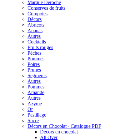
Marque Deroche
Conserves de fruits
Compotes
Décors
Abricots
Ananas
Autres
Cocktails
Fruits rouges
Pêches
Pommes
Poires
Prunes
Segments
Autres
Pommes
Amande
Autres
Azyme
Or
Pastillage
Sucre
Décors en Chocolat - Catalogue PDF
Décors en chocolat
All Over