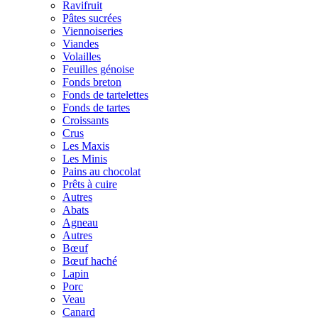
Ravifruit
Pâtes sucrées
Viennoiseries
Viandes
Volailles
Feuilles génoise
Fonds breton
Fonds de tartelettes
Fonds de tartes
Croissants
Crus
Les Maxis
Les Minis
Pains au chocolat
Prêts à cuire
Autres
Abats
Agneau
Autres
Bœuf
Bœuf haché
Lapin
Porc
Veau
Canard