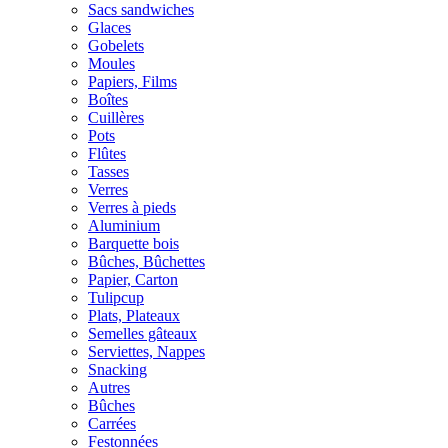
Sacs sandwiches
Glaces
Gobelets
Moules
Papiers, Films
Boîtes
Cuillères
Pots
Flûtes
Tasses
Verres
Verres à pieds
Aluminium
Barquette bois
Bûches, Bûchettes
Papier, Carton
Tulipcup
Plats, Plateaux
Semelles gâteaux
Serviettes, Nappes
Snacking
Autres
Bûches
Carrées
Festonnées