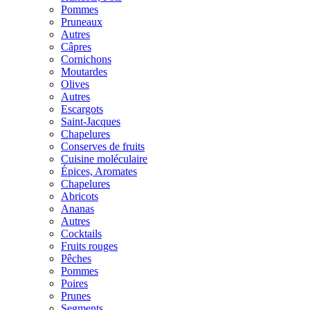
Pommes
Pruneaux
Autres
Câpres
Cornichons
Moutardes
Olives
Autres
Escargots
Saint-Jacques
Chapelures
Conserves de fruits
Cuisine moléculaire
Épices, Aromates
Chapelures
Abricots
Ananas
Autres
Cocktails
Fruits rouges
Pêches
Pommes
Poires
Prunes
Segments