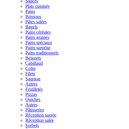
Sauces
Plats cuisinés
Pains
Poissons
Pâtes salées
Bagels
Pains céréales
Pains graines
Pains spéciaux
Pains surprise
Pains traditionnels
Beignets
Cabillaud
Colin
Filets
Saumon
Autres
Feuilletés
Pizzas
Quiches
Autres
Pâtisseries
Réception sucrée
Réception salée
Sorbets