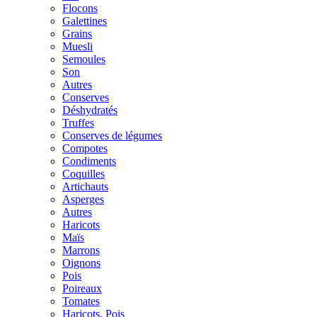
Flocons
Galettines
Grains
Muesli
Semoules
Son
Autres
Conserves
Déshydratés
Truffes
Conserves de légumes
Compotes
Condiments
Coquilles
Artichauts
Asperges
Autres
Haricots
Maïs
Marrons
Oignons
Pois
Poireaux
Tomates
Haricots, Pois