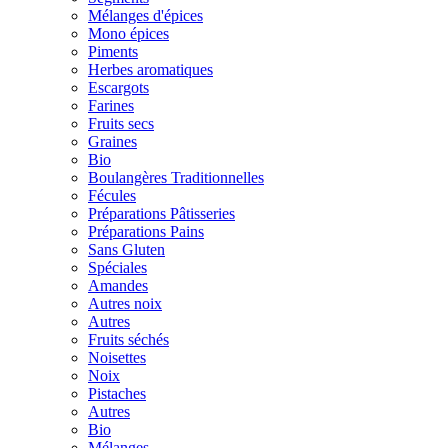
Mélanges d'épices
Mono épices
Piments
Herbes aromatiques
Escargots
Farines
Fruits secs
Graines
Bio
Boulangères Traditionnelles
Fécules
Préparations Pâtisseries
Préparations Pains
Sans Gluten
Spéciales
Amandes
Autres noix
Autres
Fruits séchés
Noisettes
Noix
Pistaches
Autres
Bio
Mélanges