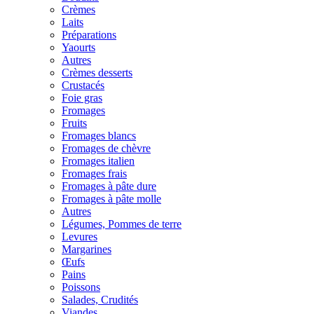
Crèmes
Laits
Préparations
Yaourts
Autres
Crèmes desserts
Crustacés
Foie gras
Fromages
Fruits
Fromages blancs
Fromages de chèvre
Fromages italien
Fromages frais
Fromages à pâte dure
Fromages à pâte molle
Autres
Légumes, Pommes de terre
Levures
Margarines
Œufs
Pains
Poissons
Salades, Crudités
Viandes