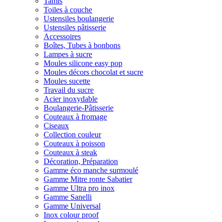
Tamis
Toiles à couche
Ustensiles boulangerie
Ustensiles pâtisserie
Accessoires
Boîtes, Tubes à bonbons
Lampes à sucre
Moules silicone easy pop
Moules décors chocolat et sucre
Moules sucette
Travail du sucre
Acier inoxydable
Boulangerie-Pâtisserie
Couteaux à fromage
Ciseaux
Collection couleur
Couteaux à poisson
Couteaux à steak
Décoration, Préparation
Gamme éco manche surmoulé
Gamme Mitre ronte Sabatier
Gamme Ultra pro inox
Gamme Sanelli
Gamme Universal
Inox colour proof