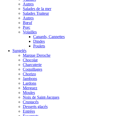
Autres
Salades de la mer
Salades Traiteur
Autres
Bœuf
Porc
Volailles
Canards, Cannettes
Dindes
Poulets
Surgelés
Marque Deroche
Chocolat
Charcuterie
Coquillages
Chorizo
Jambons
Lardons
Merguez
Moules
Noix de Saint-Jacques
Crustacés
Desserts glacés
Entrées
Escargots