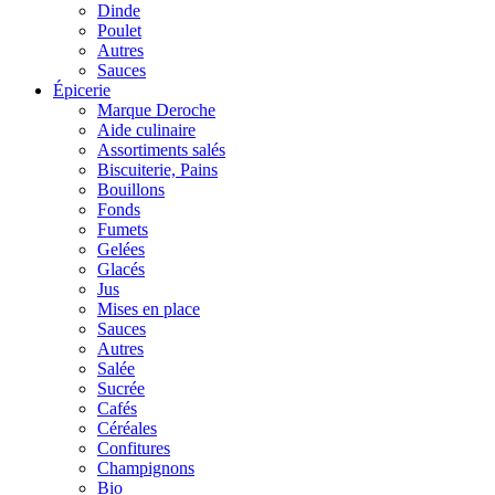
Dinde
Poulet
Autres
Sauces
Épicerie
Marque Deroche
Aide culinaire
Assortiments salés
Biscuiterie, Pains
Bouillons
Fonds
Fumets
Gelées
Glacés
Jus
Mises en place
Sauces
Autres
Salée
Sucrée
Cafés
Céréales
Confitures
Champignons
Bio