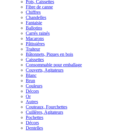
Pots, Caissettes
Fibre de canne
Chiffres
Chandelles
Fantaisie
Ballotins
Carrés rainés
Macarons
Pâtissières
Traiteur
Bâtonnets, Piques en bois
Caissettes
Consommable pour emballage
Couverts, Agitateurs
Blanc
Brun
Couleurs
Décors
Or
Autres
Couteaux, Fourchettes
Cuillères, Agitateurs
Pochettes
Décors
Dentelles