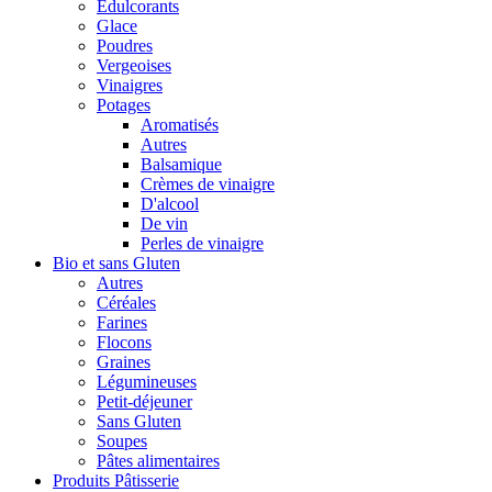
Édulcorants
Glace
Poudres
Vergeoises
Vinaigres
Potages
Aromatisés
Autres
Balsamique
Crèmes de vinaigre
D'alcool
De vin
Perles de vinaigre
Bio et sans Gluten
Autres
Céréales
Farines
Flocons
Graines
Légumineuses
Petit-déjeuner
Sans Gluten
Soupes
Pâtes alimentaires
Produits Pâtisserie