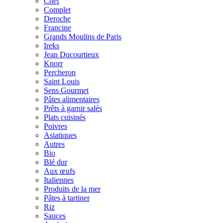
Chef
Complet
Deroche
Francine
Grands Moulins de Paris
Ireks
Jean Ducourtieux
Knorr
Percheron
Saint Louis
Sens Gourmet
Pâtes alimentaires
Prêts à garnir salés
Plats cuisinés
Poivres
Asiatiques
Autres
Bio
Blé dur
Aux œufs
Italiennes
Produits de la mer
Pâtes à tartiner
Riz
Sauces