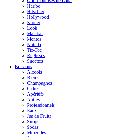
Gourmandises de Lana
Haribo
Hitschler
Hollywood
Kinder
Look
Malabar
Mentos
Nutella
Tic-Tac
Réglisses
Sucettes
Boissons
Alcools
Bières
Champagnes
Cidres
Apéritifs
Autres
Professionnels
Eaux
Jus de Fruits
Sirops
Sodas
Minérales