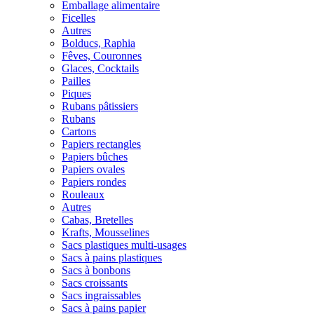
Emballage alimentaire
Ficelles
Autres
Bolducs, Raphia
Fêves, Couronnes
Glaces, Cocktails
Pailles
Piques
Rubans pâtissiers
Rubans
Cartons
Papiers rectangles
Papiers bûches
Papiers ovales
Papiers rondes
Rouleaux
Autres
Cabas, Bretelles
Krafts, Mousselines
Sacs plastiques multi-usages
Sacs à pains plastiques
Sacs à bonbons
Sacs croissants
Sacs ingraissables
Sacs à pains papier