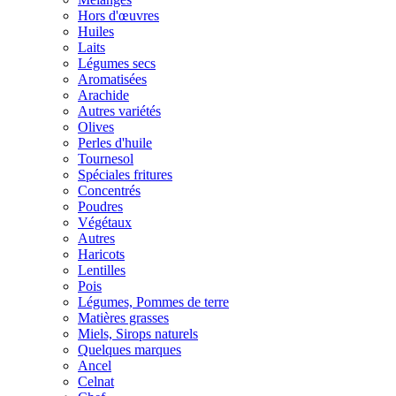
Hors d'œuvres
Huiles
Laits
Légumes secs
Aromatisées
Arachide
Autres variétés
Olives
Perles d'huile
Tournesol
Spéciales fritures
Concentrés
Poudres
Végétaux
Autres
Haricots
Lentilles
Pois
Légumes, Pommes de terre
Matières grasses
Miels, Sirops naturels
Quelques marques
Ancel
Celnat