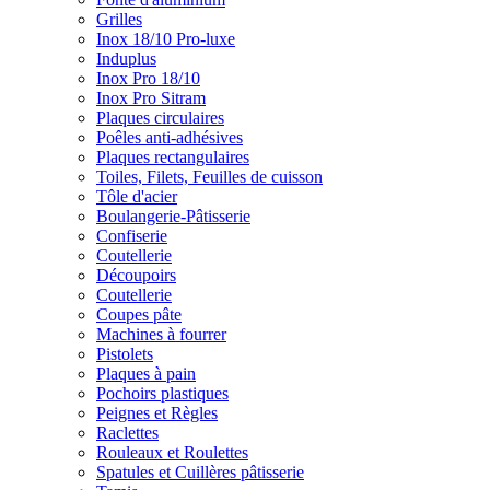
Grilles
Inox 18/10 Pro-luxe
Induplus
Inox Pro 18/10
Inox Pro Sitram
Plaques circulaires
Poêles anti-adhésives
Plaques rectangulaires
Toiles, Filets, Feuilles de cuisson
Tôle d'acier
Boulangerie-Pâtisserie
Confiserie
Coutellerie
Découpoirs
Coutellerie
Coupes pâte
Machines à fourrer
Pistolets
Plaques à pain
Pochoirs plastiques
Peignes et Règles
Raclettes
Rouleaux et Roulettes
Spatules et Cuillères pâtisserie