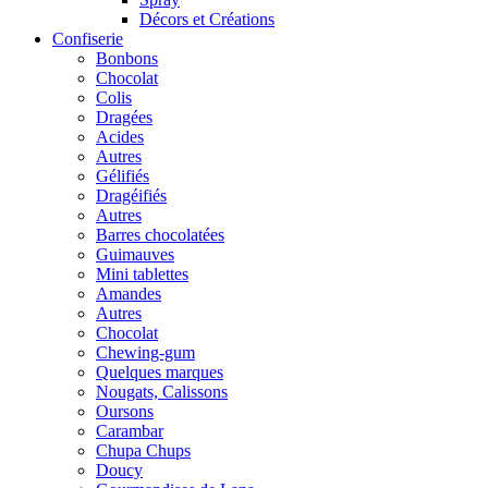
Décors et Créations
Confiserie
Bonbons
Chocolat
Colis
Dragées
Acides
Autres
Gélifiés
Dragéifiés
Autres
Barres chocolatées
Guimauves
Mini tablettes
Amandes
Autres
Chocolat
Chewing-gum
Quelques marques
Nougats, Calissons
Oursons
Carambar
Chupa Chups
Doucy