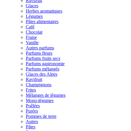
Ravifruit
Glaces
Herbes aromatiques
Légumes
Pâtes alimentaires
Café
Chocolat
Fraise
Vanille
Autres parfums
Parfums fleurs
Parfums fruits secs
Parfums gastronomie
Parfums mélangés
Glaces des Alpes
Ravifruit
Champignons
Frites
Mélanges de légumes
Mono-légumes
Poêlées
Purées
Pommes de terre
Autres
Pâtes