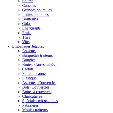
Source
Canettes
Grandes bouteilles
Petites bouteilles
Bouteilles
Colas
Énergisants
Fruits
Thés
Vins
Emballages Jetables
Assiettes
Barquettes traiteurs
Bougies
Boîtes, Carrés rainés
Carton
Fibre de canne
Plastique
Assiettes, Couvercles
Bols, Couvercles
Boîtes à couvercle
Charcutières
Spéciales micro-ondes
Pâtissières
Moules traiteurs