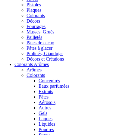
Pistoles
Plaques
Colorants
Décors
Fourrages
Masses, Grués
Pailletés
Pâtes de cacao
Pâtes à glacer
Pralinés, Giandujas
Décors et Créations
Colorants Arômes
Arômes
Colorants
Concentrés
Eaux parfumées
Extraits
Pâtes
Aérosols
Autres
Gels
Laques
Liquides
Poudres
Spray