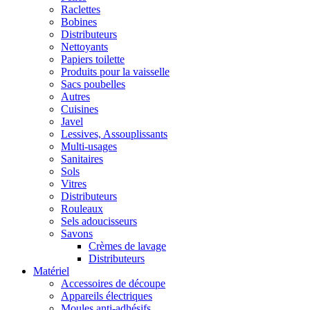
Raclettes
Bobines
Distributeurs
Nettoyants
Papiers toilette
Produits pour la vaisselle
Sacs poubelles
Autres
Cuisines
Javel
Lessives, Assouplissants
Multi-usages
Sanitaires
Sols
Vitres
Distributeurs
Rouleaux
Sels adoucisseurs
Savons
Crèmes de lavage
Distributeurs
Matériel
Accessoires de découpe
Appareils électriques
Moules anti-adhésifs