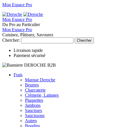
Mon Espace Pro
Mon Espace Pro
Du Pro au Particulier
Mon Espace Pro
Cuisinez, Pâtissez, Savourez
Chercher:
Chercher
Livraison rapide
Paiement sécurisé
Frais
Marque Deroche
Beurres
Charcuterie
Crèmerie, Laitages
Plaquettes
Jambons
Saucisses
Saucissons
Autres
Boudins