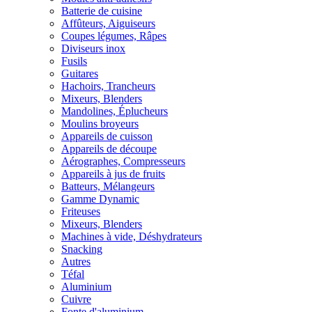
Batterie de cuisine
Affûteurs, Aiguiseurs
Coupes légumes, Râpes
Diviseurs inox
Fusils
Guitares
Hachoirs, Trancheurs
Mixeurs, Blenders
Mandolines, Éplucheurs
Moulins broyeurs
Appareils de cuisson
Appareils de découpe
Aérographes, Compresseurs
Appareils à jus de fruits
Batteurs, Mélangeurs
Gamme Dynamic
Friteuses
Mixeurs, Blenders
Machines à vide, Déshydrateurs
Snacking
Autres
Téfal
Aluminium
Cuivre
Fonte d'aluminium