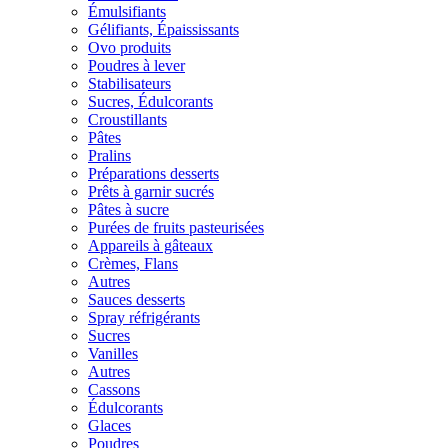
Émulsifiants
Gélifiants, Épaississants
Ovo produits
Poudres à lever
Stabilisateurs
Sucres, Édulcorants
Croustillants
Pâtes
Pralins
Préparations desserts
Prêts à garnir sucrés
Pâtes à sucre
Purées de fruits pasteurisées
Appareils à gâteaux
Crèmes, Flans
Autres
Sauces desserts
Spray réfrigérants
Sucres
Vanilles
Autres
Cassons
Édulcorants
Glaces
Poudres