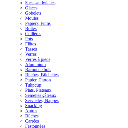
Sacs sandwiches
Glaces
Gobelets
Moules
Papiers, Films
Boîtes
Cuillères
Pots
Flûtes
Tasses
Verres
Verres à pieds
Aluminium
Barquette bois
Bûches, Bûchettes
Papier, Carton
Tulipcup
Plats, Plateaux
Semelles gâteaux
Serviettes, Nappes
Snacking
Autres
Bûches
Carrées
Festonnées