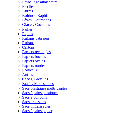
Emballage alimentaire
Ficelles
Autres
Bolducs, Raphia
Fêves, Couronnes
Glaces, Cocktails
Pailles
Piques
Rubans pâtissiers
Rubans
Cartons
Papiers rectangles
Papiers bûches
Papiers ovales
Papiers rondes
Rouleaux
Autres
Cabas, Bretelles
Krafts, Mousselines
Sacs plastiques multi-usages
Sacs à pains plastiques
Sacs à bonbons
Sacs croissants
Sacs ingraissables
Sacs à pains papier