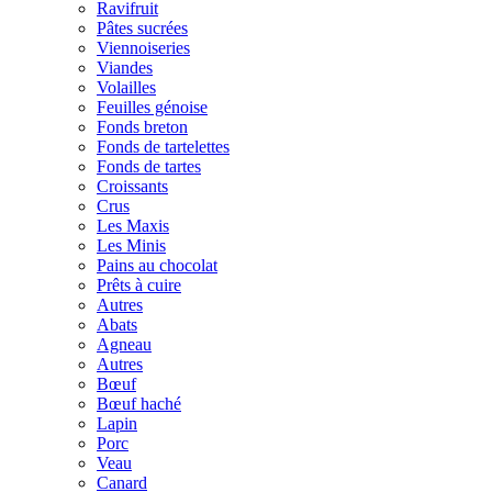
Ravifruit
Pâtes sucrées
Viennoiseries
Viandes
Volailles
Feuilles génoise
Fonds breton
Fonds de tartelettes
Fonds de tartes
Croissants
Crus
Les Maxis
Les Minis
Pains au chocolat
Prêts à cuire
Autres
Abats
Agneau
Autres
Bœuf
Bœuf haché
Lapin
Porc
Veau
Canard