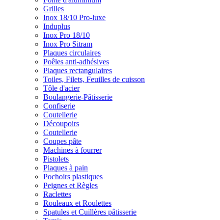
Grilles
Inox 18/10 Pro-luxe
Induplus
Inox Pro 18/10
Inox Pro Sitram
Plaques circulaires
Poêles anti-adhésives
Plaques rectangulaires
Toiles, Filets, Feuilles de cuisson
Tôle d'acier
Boulangerie-Pâtisserie
Confiserie
Coutellerie
Découpoirs
Coutellerie
Coupes pâte
Machines à fourrer
Pistolets
Plaques à pain
Pochoirs plastiques
Peignes et Règles
Raclettes
Rouleaux et Roulettes
Spatules et Cuillères pâtisserie