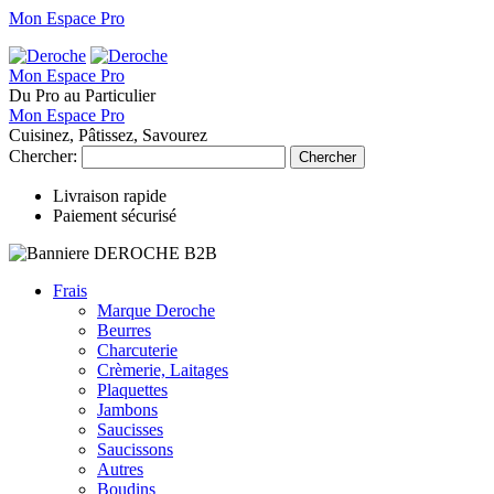
Mon Espace Pro
Mon Espace Pro
Du Pro au Particulier
Mon Espace Pro
Cuisinez, Pâtissez, Savourez
Chercher:
Chercher
Livraison rapide
Paiement sécurisé
Frais
Marque Deroche
Beurres
Charcuterie
Crèmerie, Laitages
Plaquettes
Jambons
Saucisses
Saucissons
Autres
Boudins