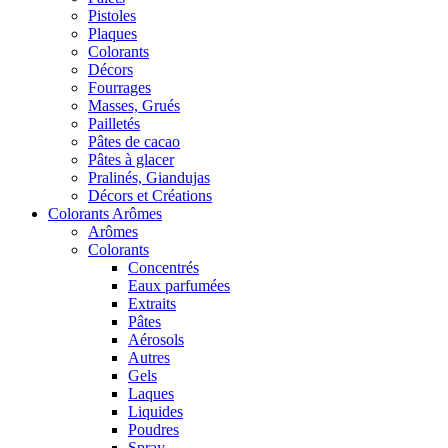
Pistoles
Plaques
Colorants
Décors
Fourrages
Masses, Grués
Pailletés
Pâtes de cacao
Pâtes à glacer
Pralinés, Giandujas
Décors et Créations
Colorants Arômes
Arômes
Colorants
Concentrés
Eaux parfumées
Extraits
Pâtes
Aérosols
Autres
Gels
Laques
Liquides
Poudres
Spray