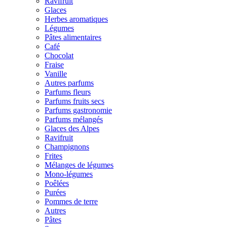
Ravifruit
Glaces
Herbes aromatiques
Légumes
Pâtes alimentaires
Café
Chocolat
Fraise
Vanille
Autres parfums
Parfums fleurs
Parfums fruits secs
Parfums gastronomie
Parfums mélangés
Glaces des Alpes
Ravifruit
Champignons
Frites
Mélanges de légumes
Mono-légumes
Poêlées
Purées
Pommes de terre
Autres
Pâtes