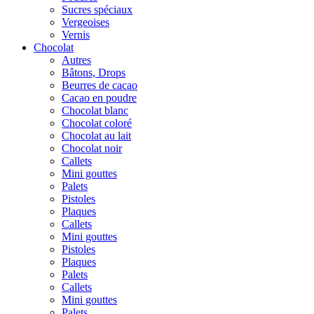
Sucres spéciaux
Vergeoises
Vernis
Chocolat
Autres
Bâtons, Drops
Beurres de cacao
Cacao en poudre
Chocolat blanc
Chocolat coloré
Chocolat au lait
Chocolat noir
Callets
Mini gouttes
Palets
Pistoles
Plaques
Callets
Mini gouttes
Pistoles
Plaques
Palets
Callets
Mini gouttes
Palets