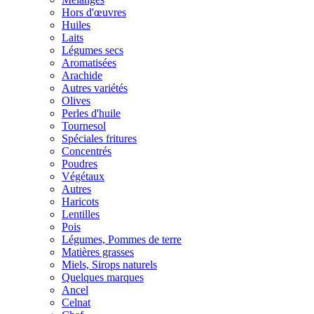
Hors d'œuvres
Huiles
Laits
Légumes secs
Aromatisées
Arachide
Autres variétés
Olives
Perles d'huile
Tournesol
Spéciales fritures
Concentrés
Poudres
Végétaux
Autres
Haricots
Lentilles
Pois
Légumes, Pommes de terre
Matières grasses
Miels, Sirops naturels
Quelques marques
Ancel
Celnat