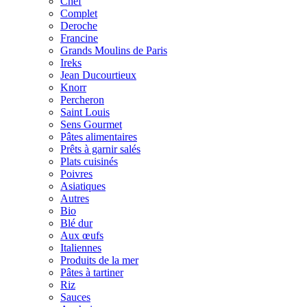
Chef
Complet
Deroche
Francine
Grands Moulins de Paris
Ireks
Jean Ducourtieux
Knorr
Percheron
Saint Louis
Sens Gourmet
Pâtes alimentaires
Prêts à garnir salés
Plats cuisinés
Poivres
Asiatiques
Autres
Bio
Blé dur
Aux œufs
Italiennes
Produits de la mer
Pâtes à tartiner
Riz
Sauces