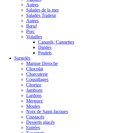
Autres
Salades de la mer
Salades Traiteur
Autres
Bœuf
Porc
Volailles
Canards, Cannettes
Dindes
Poulets
Surgelés
Marque Deroche
Chocolat
Charcuterie
Coquillages
Chorizo
Jambons
Lardons
Merguez
Moules
Noix de Saint-Jacques
Crustacés
Desserts glacés
Entrées
Escargots