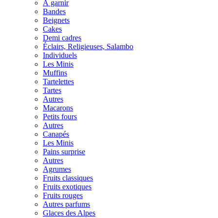
À garnir
Bandes
Beignets
Cakes
Demi cadres
Éclairs, Religieuses, Salambo
Individuels
Les Minis
Muffins
Tartelettes
Tartes
Autres
Macarons
Petits fours
Autres
Canapés
Les Minis
Pains surprise
Autres
Agrumes
Fruits classiques
Fruits exotiques
Fruits rouges
Autres parfums
Glaces des Alpes