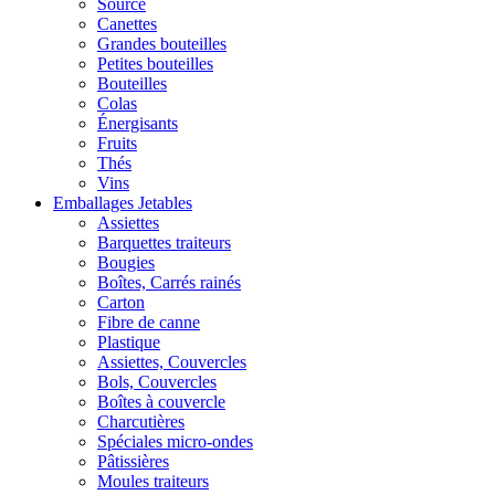
Source
Canettes
Grandes bouteilles
Petites bouteilles
Bouteilles
Colas
Énergisants
Fruits
Thés
Vins
Emballages Jetables
Assiettes
Barquettes traiteurs
Bougies
Boîtes, Carrés rainés
Carton
Fibre de canne
Plastique
Assiettes, Couvercles
Bols, Couvercles
Boîtes à couvercle
Charcutières
Spéciales micro-ondes
Pâtissières
Moules traiteurs