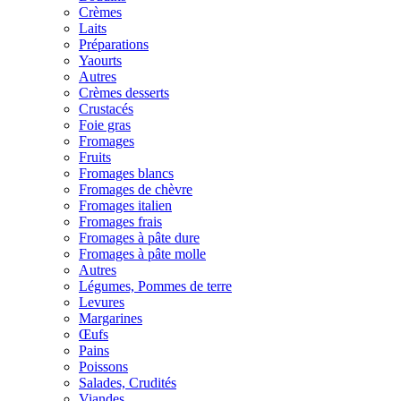
Crèmes
Laits
Préparations
Yaourts
Autres
Crèmes desserts
Crustacés
Foie gras
Fromages
Fruits
Fromages blancs
Fromages de chèvre
Fromages italien
Fromages frais
Fromages à pâte dure
Fromages à pâte molle
Autres
Légumes, Pommes de terre
Levures
Margarines
Œufs
Pains
Poissons
Salades, Crudités
Viandes