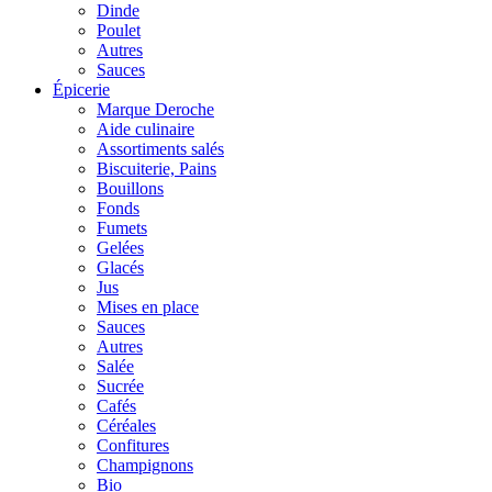
Dinde
Poulet
Autres
Sauces
Épicerie
Marque Deroche
Aide culinaire
Assortiments salés
Biscuiterie, Pains
Bouillons
Fonds
Fumets
Gelées
Glacés
Jus
Mises en place
Sauces
Autres
Salée
Sucrée
Cafés
Céréales
Confitures
Champignons
Bio