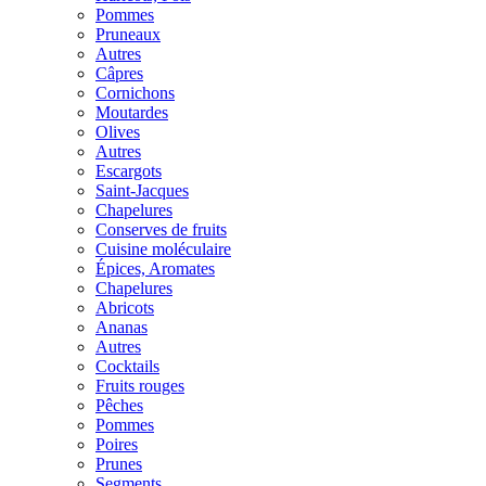
Pommes
Pruneaux
Autres
Câpres
Cornichons
Moutardes
Olives
Autres
Escargots
Saint-Jacques
Chapelures
Conserves de fruits
Cuisine moléculaire
Épices, Aromates
Chapelures
Abricots
Ananas
Autres
Cocktails
Fruits rouges
Pêches
Pommes
Poires
Prunes
Segments