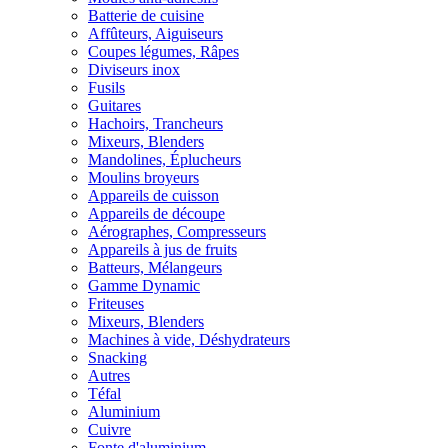
Batterie de cuisine
Affûteurs, Aiguiseurs
Coupes légumes, Râpes
Diviseurs inox
Fusils
Guitares
Hachoirs, Trancheurs
Mixeurs, Blenders
Mandolines, Éplucheurs
Moulins broyeurs
Appareils de cuisson
Appareils de découpe
Aérographes, Compresseurs
Appareils à jus de fruits
Batteurs, Mélangeurs
Gamme Dynamic
Friteuses
Mixeurs, Blenders
Machines à vide, Déshydrateurs
Snacking
Autres
Téfal
Aluminium
Cuivre
Fonte d'aluminium