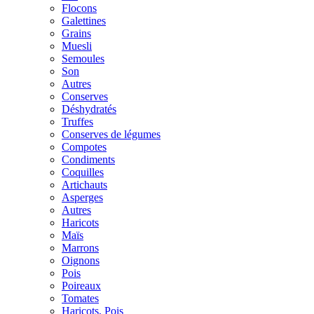
Flocons
Galettines
Grains
Muesli
Semoules
Son
Autres
Conserves
Déshydratés
Truffes
Conserves de légumes
Compotes
Condiments
Coquilles
Artichauts
Asperges
Autres
Haricots
Maïs
Marrons
Oignons
Pois
Poireaux
Tomates
Haricots, Pois