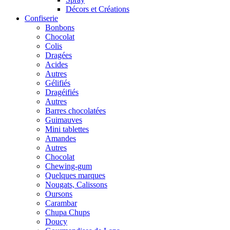
Décors et Créations
Confiserie
Bonbons
Chocolat
Colis
Dragées
Acides
Autres
Gélifiés
Dragéifiés
Autres
Barres chocolatées
Guimauves
Mini tablettes
Amandes
Autres
Chocolat
Chewing-gum
Quelques marques
Nougats, Calissons
Oursons
Carambar
Chupa Chups
Doucy