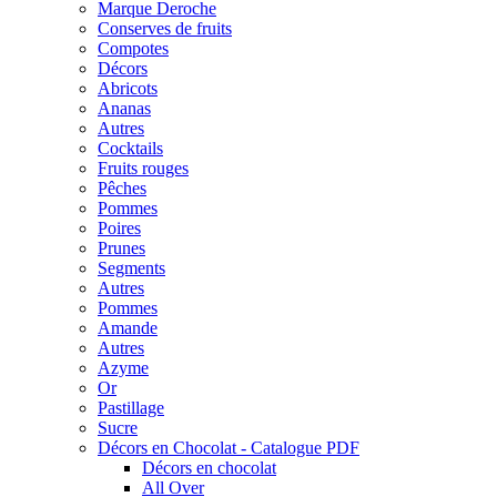
Marque Deroche
Conserves de fruits
Compotes
Décors
Abricots
Ananas
Autres
Cocktails
Fruits rouges
Pêches
Pommes
Poires
Prunes
Segments
Autres
Pommes
Amande
Autres
Azyme
Or
Pastillage
Sucre
Décors en Chocolat - Catalogue PDF
Décors en chocolat
All Over