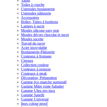
Tamis
Toiles à couche
Ustensiles boulangerie
Ustensiles pâtisserie
Accessoires
Boîtes, Tubes à bonbons
Lampes à sucre
Moules silicone easy pop
Moules décors chocolat et sucre
Moules sucette
Travail du sucre
Acier inoxydable
Boulangerie-Pâtisserie
Couteaux à fromage
Ciseaux
Collection couleur
Couteaux à poisson
Couteaux à steak
Décoration, Préparation
Gamme éco manche surmoulé
Gamme Mitre ronte Sabatier
Gamme Ultra pro inox
Gamme Sanelli
Gamme Universal
Inox colour proof