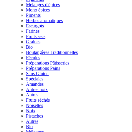
Mélanges d'épices
Mono épices
Piments
Herbes aromatiques
Escargots
Farines
Fruits secs
Graines
Bio
Boulangères Traditionnelles
Fécules
Préparations Pâtisseries
Préparations Pains
Sans Gluten
Spéciales
Amandes
Autres noix
Autres
Fruits séchés
Noisettes
Noix
Pistaches
Autres
Bio
Mélanges