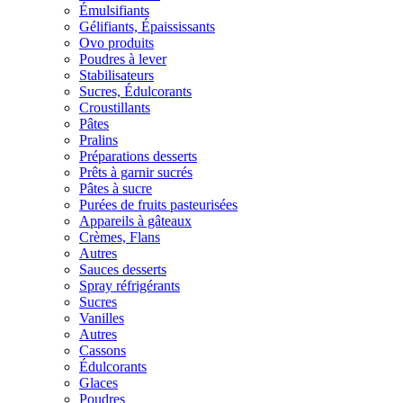
Émulsifiants
Gélifiants, Épaississants
Ovo produits
Poudres à lever
Stabilisateurs
Sucres, Édulcorants
Croustillants
Pâtes
Pralins
Préparations desserts
Prêts à garnir sucrés
Pâtes à sucre
Purées de fruits pasteurisées
Appareils à gâteaux
Crèmes, Flans
Autres
Sauces desserts
Spray réfrigérants
Sucres
Vanilles
Autres
Cassons
Édulcorants
Glaces
Poudres