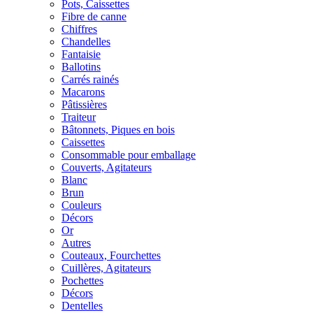
Pots, Caissettes
Fibre de canne
Chiffres
Chandelles
Fantaisie
Ballotins
Carrés rainés
Macarons
Pâtissières
Traiteur
Bâtonnets, Piques en bois
Caissettes
Consommable pour emballage
Couverts, Agitateurs
Blanc
Brun
Couleurs
Décors
Or
Autres
Couteaux, Fourchettes
Cuillères, Agitateurs
Pochettes
Décors
Dentelles