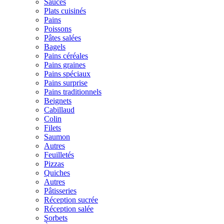
Sauces
Plats cuisinés
Pains
Poissons
Pâtes salées
Bagels
Pains céréales
Pains graines
Pains spéciaux
Pains surprise
Pains traditionnels
Beignets
Cabillaud
Colin
Filets
Saumon
Autres
Feuilletés
Pizzas
Quiches
Autres
Pâtisseries
Réception sucrée
Réception salée
Sorbets