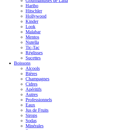
Gourmandises de Lana
Haribo
Hitschler
Hollywood
Kinder
Look
Malabar
Mentos
Nutella
Tic-Tac
Réglisses
Sucettes
Boissons
Alcools
Bières
Champagnes
Cidres
Apéritifs
Autres
Professionnels
Eaux
Jus de Fruits
Sirops
Sodas
Minérales