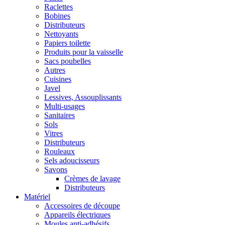
Raclettes
Bobines
Distributeurs
Nettoyants
Papiers toilette
Produits pour la vaisselle
Sacs poubelles
Autres
Cuisines
Javel
Lessives, Assouplissants
Multi-usages
Sanitaires
Sols
Vitres
Distributeurs
Rouleaux
Sels adoucisseurs
Savons
Crèmes de lavage
Distributeurs
Matériel
Accessoires de découpe
Appareils électriques
Moules anti-adhésifs