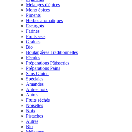
Mélanges d'épices
Mono épices
Piments
Herbes aromatiques
Escargots
Farines
Fruits secs
Graines
Bio
Boulangères Traditionnelles
Fécules
Préparations Pâtisseries
Préparations Pains
Sans Gluten
Spéciales
Amandes
Autres noix
Autres
Fruits séchés
Noisettes
Noix
Pistaches
Autres
Bio
Mélanges