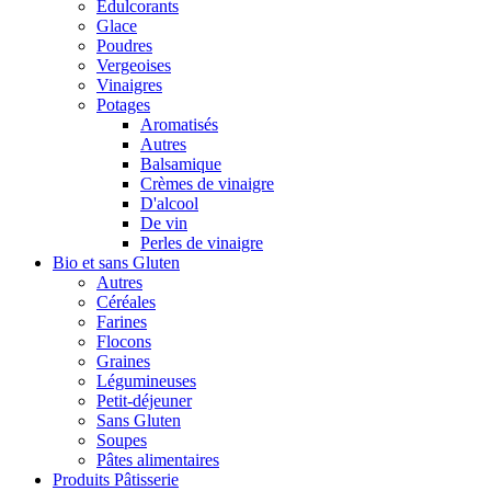
Édulcorants
Glace
Poudres
Vergeoises
Vinaigres
Potages
Aromatisés
Autres
Balsamique
Crèmes de vinaigre
D'alcool
De vin
Perles de vinaigre
Bio et sans Gluten
Autres
Céréales
Farines
Flocons
Graines
Légumineuses
Petit-déjeuner
Sans Gluten
Soupes
Pâtes alimentaires
Produits Pâtisserie