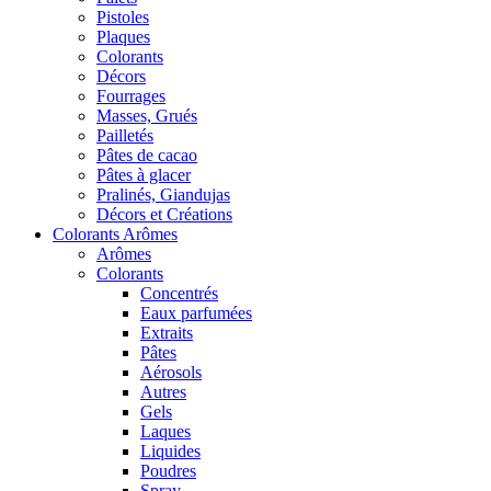
Pistoles
Plaques
Colorants
Décors
Fourrages
Masses, Grués
Pailletés
Pâtes de cacao
Pâtes à glacer
Pralinés, Giandujas
Décors et Créations
Colorants Arômes
Arômes
Colorants
Concentrés
Eaux parfumées
Extraits
Pâtes
Aérosols
Autres
Gels
Laques
Liquides
Poudres
Spray