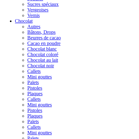
Sucres spéciaux
Vergeoises
Vernis
Chocolat
Autres
Bâtons, Drops
Beurres de cacao
Cacao en poudre
Chocolat blanc
Chocolat coloré
Chocolat au lait
Chocolat noir
Callets
Mini gouttes
Palets
Pistoles
Plaques
Callets
Mini gouttes
Pistoles
Plaques
Palets
Callets
Mini gouttes
Palets