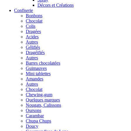
Décors et Créations
Confiserie
Bonbons
Chocolat
Colis
Dragées
Acides
Autres
Gélifiés
Dragéifiés
Autres
Barres chocolatées
Guimauves
Mini tablettes
Amandes
Autres
Chocolat
Chewing-gum
Quelques marques
Nougats, Calissons
Oursons
Carambar
Chupa Chups
Doucy