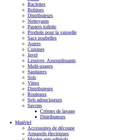
Raclettes
Bobines
Distributeurs
Nettoyants
Papiers toilette
Produits pour la vaisselle
Sacs poubelles
Autres
Cuisines
Javel
Lessives, Assouplissants
Multi-usages
Sanitaires
Sols
Vitres
Distributeurs
Rouleaux
Sels adoucisseurs
Savons
Crèmes de lavage
Distributeurs
Matériel
Accessoires de découpe
Appareils électriques
Moules anti-adhésifs