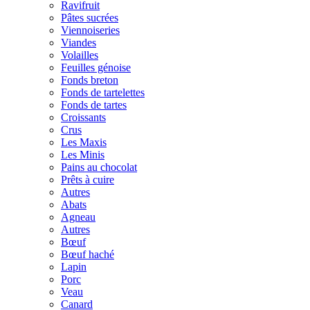
Ravifruit
Pâtes sucrées
Viennoiseries
Viandes
Volailles
Feuilles génoise
Fonds breton
Fonds de tartelettes
Fonds de tartes
Croissants
Crus
Les Maxis
Les Minis
Pains au chocolat
Prêts à cuire
Autres
Abats
Agneau
Autres
Bœuf
Bœuf haché
Lapin
Porc
Veau
Canard