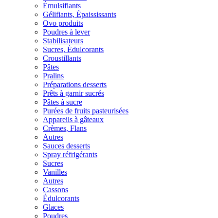
Émulsifiants
Gélifiants, Épaississants
Ovo produits
Poudres à lever
Stabilisateurs
Sucres, Édulcorants
Croustillants
Pâtes
Pralins
Préparations desserts
Prêts à garnir sucrés
Pâtes à sucre
Purées de fruits pasteurisées
Appareils à gâteaux
Crèmes, Flans
Autres
Sauces desserts
Spray réfrigérants
Sucres
Vanilles
Autres
Cassons
Édulcorants
Glaces
Poudres