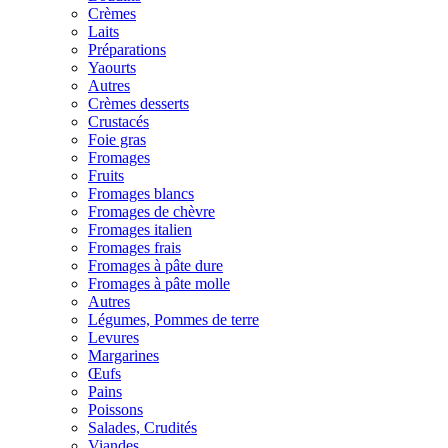
Crèmes
Laits
Préparations
Yaourts
Autres
Crèmes desserts
Crustacés
Foie gras
Fromages
Fruits
Fromages blancs
Fromages de chèvre
Fromages italien
Fromages frais
Fromages à pâte dure
Fromages à pâte molle
Autres
Légumes, Pommes de terre
Levures
Margarines
Œufs
Pains
Poissons
Salades, Crudités
Viandes