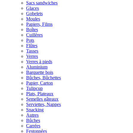
Sacs sandwiches
Glaces
Gobelets
Moules
Papiers, Films
Boîtes
Cuillères
Pots
Flûtes
Tasses
Verres
Verres à pieds
Aluminium
Barquette bois
Bûches, Bûchettes
Papier, Carton
Tulipcup
Plats, Plateaux
Semelles gâteaux
Serviettes, Nappes
Snacking
Autres
Bûches
Carrées
Festonnées