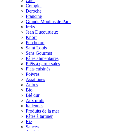
Chef
Complet
Deroche
Francine
Grands Moulins de Paris
Ireks
Jean Ducourtieux
Knorr
Percheron
Saint Louis
Sens Gourmet
Pâtes alimentaires
Prêts à garnir salés
Plats cuisinés
Poivres
Asiatiques
Autres
Bio
Blé dur
Aux œufs
Italiennes
Produits de la mer
Pâtes à tartiner
Riz
Sauces