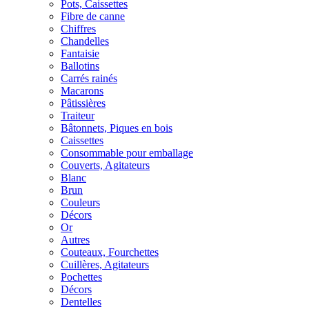
Pots, Caissettes
Fibre de canne
Chiffres
Chandelles
Fantaisie
Ballotins
Carrés rainés
Macarons
Pâtissières
Traiteur
Bâtonnets, Piques en bois
Caissettes
Consommable pour emballage
Couverts, Agitateurs
Blanc
Brun
Couleurs
Décors
Or
Autres
Couteaux, Fourchettes
Cuillères, Agitateurs
Pochettes
Décors
Dentelles