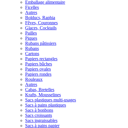
Emballage alimentaire
Ficelles
Autres
Bolducs, Raphia
Fêves, Couronnes
Glaces, Cocktails
Pailles
Piques
Rubans pâtissiers
Rubans
Cartons
Papiers rectangles
Papiers bûches
Papiers ovales
Papiers rondes
Rouleaux
Autres
Cabas, Bretelles
Krafts, Mousselines
Sacs plastiques multi-usages
Sacs à pains plastiques
Sacs à bonbons
Sacs croissants
Sacs ingraissables
Sacs à pains papier