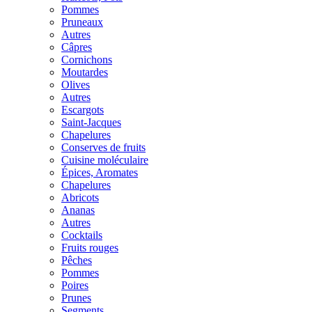
Pommes
Pruneaux
Autres
Câpres
Cornichons
Moutardes
Olives
Autres
Escargots
Saint-Jacques
Chapelures
Conserves de fruits
Cuisine moléculaire
Épices, Aromates
Chapelures
Abricots
Ananas
Autres
Cocktails
Fruits rouges
Pêches
Pommes
Poires
Prunes
Segments