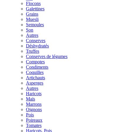
Flocons
Galettines
Grains
Muesli
Semoules
Son
Autres
Conserves
Déshydratés
Truffes
Conserves de légumes
Compotes
Condiments
Coquilles
Artichauts
Asperges
Autres
Haricots
Maïs
Marrons
Oignons
Pois
Poireaux
Tomates
Haricots, Pois