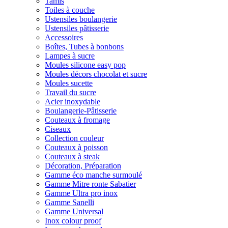
Tamis
Toiles à couche
Ustensiles boulangerie
Ustensiles pâtisserie
Accessoires
Boîtes, Tubes à bonbons
Lampes à sucre
Moules silicone easy pop
Moules décors chocolat et sucre
Moules sucette
Travail du sucre
Acier inoxydable
Boulangerie-Pâtisserie
Couteaux à fromage
Ciseaux
Collection couleur
Couteaux à poisson
Couteaux à steak
Décoration, Préparation
Gamme éco manche surmoulé
Gamme Mitre ronte Sabatier
Gamme Ultra pro inox
Gamme Sanelli
Gamme Universal
Inox colour proof