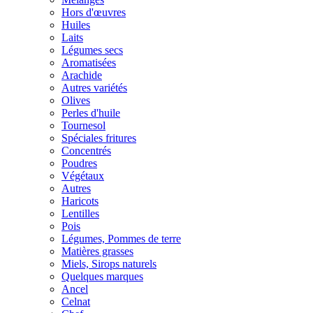
Hors d'œuvres
Huiles
Laits
Légumes secs
Aromatisées
Arachide
Autres variétés
Olives
Perles d'huile
Tournesol
Spéciales fritures
Concentrés
Poudres
Végétaux
Autres
Haricots
Lentilles
Pois
Légumes, Pommes de terre
Matières grasses
Miels, Sirops naturels
Quelques marques
Ancel
Celnat