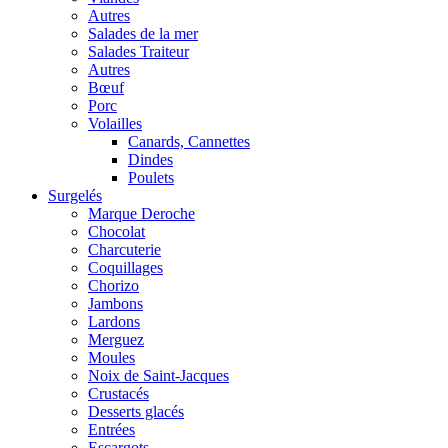
Autres
Salades de la mer
Salades Traiteur
Autres
Bœuf
Porc
Volailles
Canards, Cannettes
Dindes
Poulets
Surgelés
Marque Deroche
Chocolat
Charcuterie
Coquillages
Chorizo
Jambons
Lardons
Merguez
Moules
Noix de Saint-Jacques
Crustacés
Desserts glacés
Entrées
Escargots