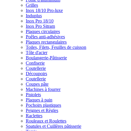
Grilles
Inox 18/10 Pro-luxe
Induplus
Inox Pro 18/10
Inox Pro Sitram
Plaques circulaires
Poêles anti-adhésives
Plaques rectangulaires
Toiles, Filets, Feuilles de cuisson
Tôle d'acier
Boulangerie-Pâtisserie
Confiserie
Coutellerie
Découpoirs
Coutellerie
Coupes pâte
Machines à fourrer
Pistolets
Plaques à pain
Pochoirs plastiques
Peignes et Règles
Raclettes
Rouleaux et Roulettes
Spatules et Cuillères pâtisserie