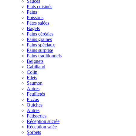
Sauces
Plats cuisinés
Pains
Poissons
Pâtes salées
Bagels
Pains céréales
Pains graines
Pains spéciaux
Pains surprise
Pains traditionnels
Beignets
Cabillaud
Colin
Filets
Saumon
Autres
Feuilletés
Pizzas
Quiches
Autres
Pâtisseries
Réception sucrée
Réception salée
Sorbets