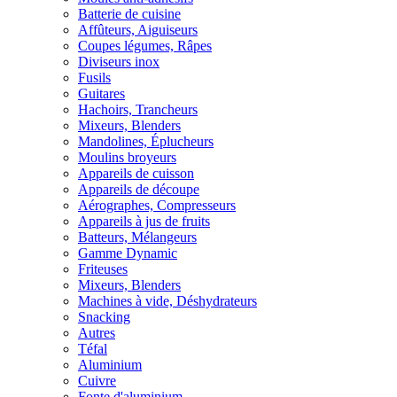
Batterie de cuisine
Affûteurs, Aiguiseurs
Coupes légumes, Râpes
Diviseurs inox
Fusils
Guitares
Hachoirs, Trancheurs
Mixeurs, Blenders
Mandolines, Éplucheurs
Moulins broyeurs
Appareils de cuisson
Appareils de découpe
Aérographes, Compresseurs
Appareils à jus de fruits
Batteurs, Mélangeurs
Gamme Dynamic
Friteuses
Mixeurs, Blenders
Machines à vide, Déshydrateurs
Snacking
Autres
Téfal
Aluminium
Cuivre
Fonte d'aluminium