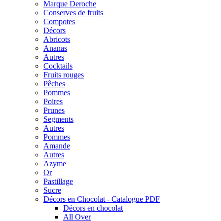
Marque Deroche
Conserves de fruits
Compotes
Décors
Abricots
Ananas
Autres
Cocktails
Fruits rouges
Pêches
Pommes
Poires
Prunes
Segments
Autres
Pommes
Amande
Autres
Azyme
Or
Pastillage
Sucre
Décors en Chocolat - Catalogue PDF
Décors en chocolat
All Over