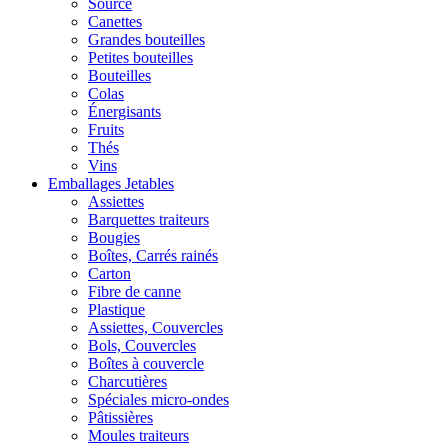
Source
Canettes
Grandes bouteilles
Petites bouteilles
Bouteilles
Colas
Énergisants
Fruits
Thés
Vins
Emballages Jetables
Assiettes
Barquettes traiteurs
Bougies
Boîtes, Carrés rainés
Carton
Fibre de canne
Plastique
Assiettes, Couvercles
Bols, Couvercles
Boîtes à couvercle
Charcutières
Spéciales micro-ondes
Pâtissières
Moules traiteurs