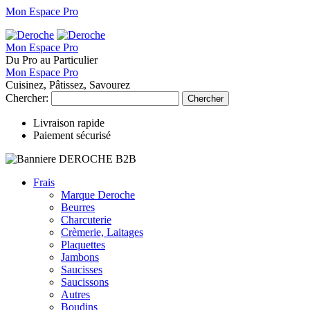
Mon Espace Pro
Mon Espace Pro
Du Pro au Particulier
Mon Espace Pro
Cuisinez, Pâtissez, Savourez
Chercher:
Chercher
Livraison rapide
Paiement sécurisé
Frais
Marque Deroche
Beurres
Charcuterie
Crèmerie, Laitages
Plaquettes
Jambons
Saucisses
Saucissons
Autres
Boudins