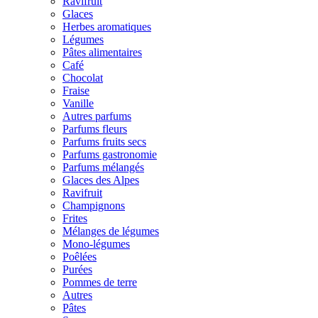
Ravifruit
Glaces
Herbes aromatiques
Légumes
Pâtes alimentaires
Café
Chocolat
Fraise
Vanille
Autres parfums
Parfums fleurs
Parfums fruits secs
Parfums gastronomie
Parfums mélangés
Glaces des Alpes
Ravifruit
Champignons
Frites
Mélanges de légumes
Mono-légumes
Poêlées
Purées
Pommes de terre
Autres
Pâtes