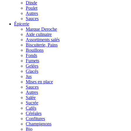
Dinde
Poulet
Autres
Sauces
Épicerie
Marque Deroche
Aide culinaire
Assortiments salés
Biscuiterie, Pains
Bouillons
Fonds
Fumets
Gelées
Glacés
Jus
Mises en place
Sauces
Autres
Salée
Sucrée
Cafés
Céréales
Confitures
Champignons
Bio