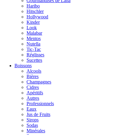
Gourmandises de Lana
Haribo
Hitschler
Hollywood
Kinder
Look
Malabar
Mentos
Nutella
Tic-Tac
Réglisses
Sucettes
Boissons
Alcools
Bières
Champagnes
Cidres
Apéritifs
Autres
Professionnels
Eaux
Jus de Fruits
Sirops
Sodas
Minérales