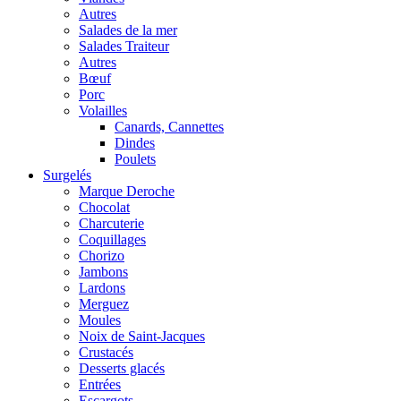
Autres
Salades de la mer
Salades Traiteur
Autres
Bœuf
Porc
Volailles
Canards, Cannettes
Dindes
Poulets
Surgelés
Marque Deroche
Chocolat
Charcuterie
Coquillages
Chorizo
Jambons
Lardons
Merguez
Moules
Noix de Saint-Jacques
Crustacés
Desserts glacés
Entrées
Escargots