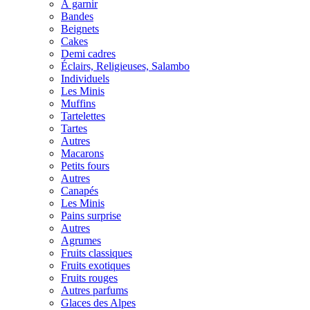
À garnir
Bandes
Beignets
Cakes
Demi cadres
Éclairs, Religieuses, Salambo
Individuels
Les Minis
Muffins
Tartelettes
Tartes
Autres
Macarons
Petits fours
Autres
Canapés
Les Minis
Pains surprise
Autres
Agrumes
Fruits classiques
Fruits exotiques
Fruits rouges
Autres parfums
Glaces des Alpes