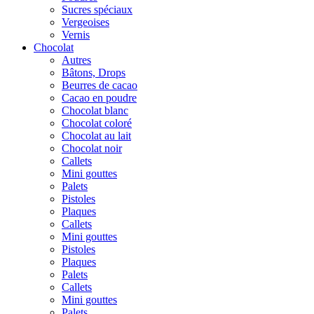
Sucres spéciaux
Vergeoises
Vernis
Chocolat
Autres
Bâtons, Drops
Beurres de cacao
Cacao en poudre
Chocolat blanc
Chocolat coloré
Chocolat au lait
Chocolat noir
Callets
Mini gouttes
Palets
Pistoles
Plaques
Callets
Mini gouttes
Pistoles
Plaques
Palets
Callets
Mini gouttes
Palets