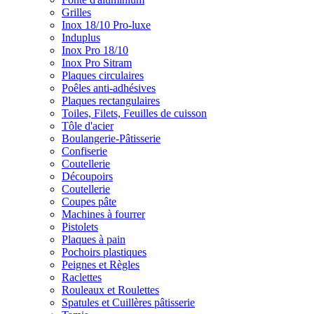
Grilles
Inox 18/10 Pro-luxe
Induplus
Inox Pro 18/10
Inox Pro Sitram
Plaques circulaires
Poêles anti-adhésives
Plaques rectangulaires
Toiles, Filets, Feuilles de cuisson
Tôle d'acier
Boulangerie-Pâtisserie
Confiserie
Coutellerie
Découpoirs
Coutellerie
Coupes pâte
Machines à fourrer
Pistolets
Plaques à pain
Pochoirs plastiques
Peignes et Règles
Raclettes
Rouleaux et Roulettes
Spatules et Cuillères pâtisserie