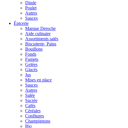
Dinde
Poulet
Autres
Sauces
Épicerie
Marque Deroche
Aide culinaire
Assortiments salés
Biscuiterie, Pains
Bouillons
Fonds
Fumets
Gelées
Glacés
Jus
Mises en place
Sauces
Autres
Salée
Sucrée
Cafés
Céréales
Confitures
Champignons
Bio