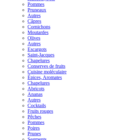
Pommes
Pruneaux
Autres
Câpres
Cornichons
Moutardes
Olives
Autres
Escargots
Saint-Jacques
Chapelures
Conserves de fruits
Cuisine moléculaire
Épices, Aromates
Chapelures
Abricots
Ananas
Autres
Cocktails
Fruits rouges
Pêches
Pommes
Poires
Prunes
Segments