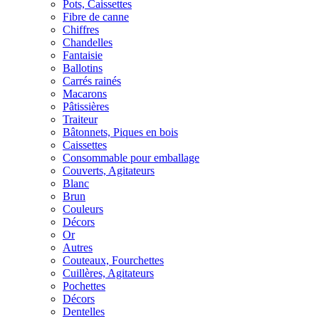
Pots, Caissettes
Fibre de canne
Chiffres
Chandelles
Fantaisie
Ballotins
Carrés rainés
Macarons
Pâtissières
Traiteur
Bâtonnets, Piques en bois
Caissettes
Consommable pour emballage
Couverts, Agitateurs
Blanc
Brun
Couleurs
Décors
Or
Autres
Couteaux, Fourchettes
Cuillères, Agitateurs
Pochettes
Décors
Dentelles