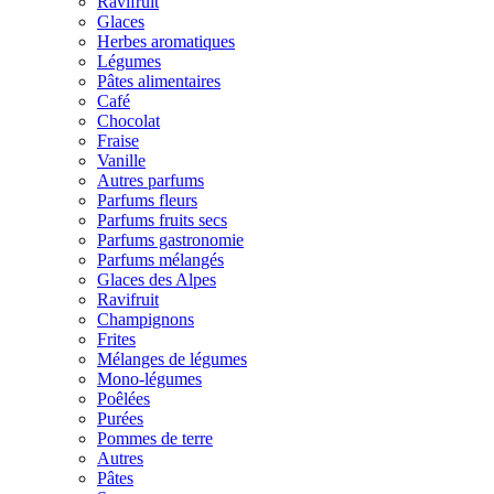
Ravifruit
Glaces
Herbes aromatiques
Légumes
Pâtes alimentaires
Café
Chocolat
Fraise
Vanille
Autres parfums
Parfums fleurs
Parfums fruits secs
Parfums gastronomie
Parfums mélangés
Glaces des Alpes
Ravifruit
Champignons
Frites
Mélanges de légumes
Mono-légumes
Poêlées
Purées
Pommes de terre
Autres
Pâtes