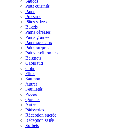
Sauces
Plats cuisinés
Pains
Poissons
Pâtes salées
Bagels
Pains céréales
Pains graines
Pains spéciaux
Pains surprise
Pains traditionnels
Beignets
Cabillaud
Colin
Filets
Saumon
Autres
Feuilletés
Pizzas
Quiches
Autres
Pâtisseries
Réception sucrée
Réception salée
Sorbets