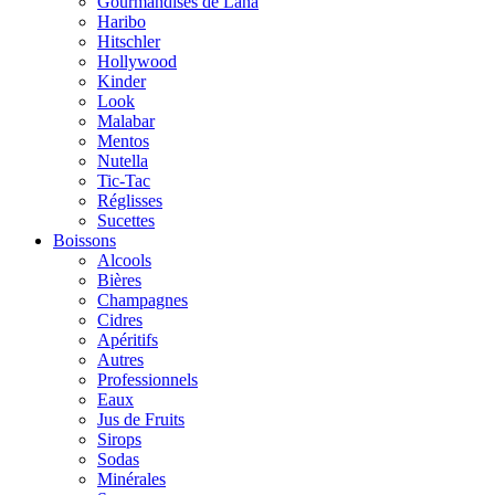
Gourmandises de Lana
Haribo
Hitschler
Hollywood
Kinder
Look
Malabar
Mentos
Nutella
Tic-Tac
Réglisses
Sucettes
Boissons
Alcools
Bières
Champagnes
Cidres
Apéritifs
Autres
Professionnels
Eaux
Jus de Fruits
Sirops
Sodas
Minérales