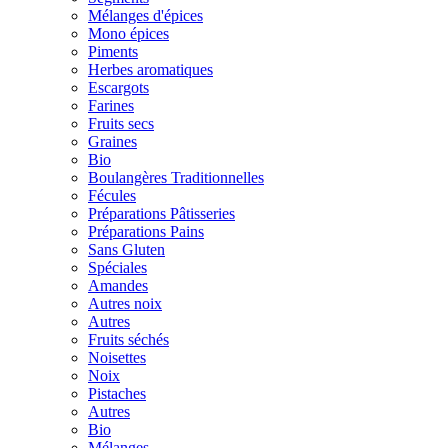
Mélanges d'épices
Mono épices
Piments
Herbes aromatiques
Escargots
Farines
Fruits secs
Graines
Bio
Boulangères Traditionnelles
Fécules
Préparations Pâtisseries
Préparations Pains
Sans Gluten
Spéciales
Amandes
Autres noix
Autres
Fruits séchés
Noisettes
Noix
Pistaches
Autres
Bio
Mélanges