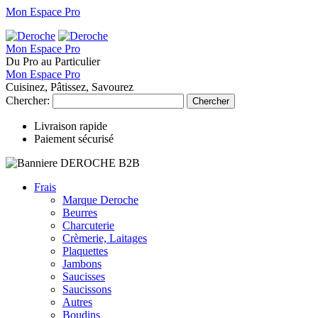
Mon Espace Pro
Mon Espace Pro
Du Pro au Particulier
Mon Espace Pro
Cuisinez, Pâtissez, Savourez
Chercher:
Chercher
Livraison rapide
Paiement sécurisé
Frais
Marque Deroche
Beurres
Charcuterie
Crèmerie, Laitages
Plaquettes
Jambons
Saucisses
Saucissons
Autres
Boudins