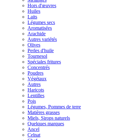
Hors d'œuvres
Huiles
Laits
Légumes secs
Aromatisées
Arachide
Autres variétés
Olives
Perles d'huile
Tournesol
Spéciales fritures
Concentrés
Poudres
Végétaux
Autres
Haricots
Lentilles
Pois
Légumes, Pommes de terre
Matières grasses
Miels, Sirops naturels
Quelques marques
Ancel
Celnat