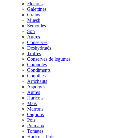
Flocons
Galettines
Grains
Muesli
Semoules
Son
Autres
Conserves
Déshydratés
Truffes
Conserves de légumes
Compotes
Condiments
Coquilles
Artichauts
Asperges
Autres
Haricots
Maïs
Marrons
Oignons
Pois
Poireaux
Tomates
Haricots, Pois