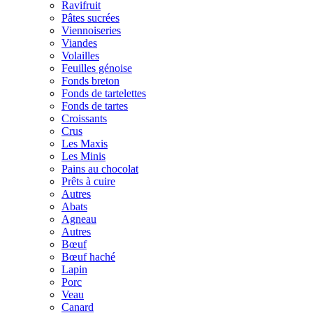
Ravifruit
Pâtes sucrées
Viennoiseries
Viandes
Volailles
Feuilles génoise
Fonds breton
Fonds de tartelettes
Fonds de tartes
Croissants
Crus
Les Maxis
Les Minis
Pains au chocolat
Prêts à cuire
Autres
Abats
Agneau
Autres
Bœuf
Bœuf haché
Lapin
Porc
Veau
Canard