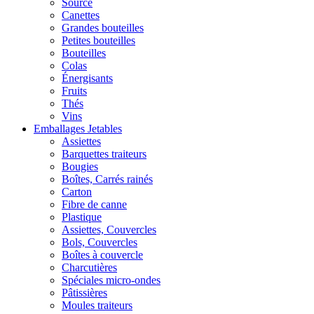
Source
Canettes
Grandes bouteilles
Petites bouteilles
Bouteilles
Colas
Énergisants
Fruits
Thés
Vins
Emballages Jetables
Assiettes
Barquettes traiteurs
Bougies
Boîtes, Carrés rainés
Carton
Fibre de canne
Plastique
Assiettes, Couvercles
Bols, Couvercles
Boîtes à couvercle
Charcutières
Spéciales micro-ondes
Pâtissières
Moules traiteurs