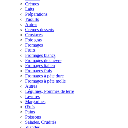
Crèmes
Laits
Préparations
Yaourts
Autres
Crèmes desserts
Crustacés
Foie gras
Fromages
Fruits
Fromages blancs
Fromages de chèvre
Fromages italien
Fromages frais
Fromages à pâte dure
Fromages à pâte molle
Autres
Légumes, Pommes de terre
Levures
Margarines
Œufs
Pains
Poissons
Salades, Crudités
Viandes