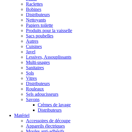
Raclettes
Bobines
Distributeurs
Nettoyants
Papiers toilette
Produits pour la vaisselle
Sacs poubelles
Autres
Cuisines
Javel
Lessives, Assouplissants
Multi-usages
Sanitaires
Sols
Vitres
Distributeurs
Rouleaux
Sels adoucisseurs
Savons
Crèmes de lavage
Distributeurs
Matériel
Accessoires de découpe
Appareils électriques
Moules anti-adhésifs