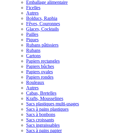
Emballage alimentaire
Ficelles
Autres
Bolducs, Raphia
Fêves, Couronnes
Glaces, Cocktails
Pailles
Piques
Rubans pâtissiers
Rubans
Cartons
Papiers rectangles
Papiers bûches
Papiers ovales
Papiers rondes
Rouleaux
Autres
Cabas, Bretelles
Krafts, Mousselines
Sacs plastiques multi-usages
Sacs à pains plastiques
Sacs à bonbons
Sacs croissants
Sacs ingraissables
Sacs à pains papier