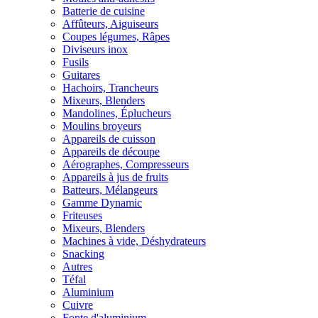
Batterie de cuisine
Affûteurs, Aiguiseurs
Coupes légumes, Râpes
Diviseurs inox
Fusils
Guitares
Hachoirs, Trancheurs
Mixeurs, Blenders
Mandolines, Éplucheurs
Moulins broyeurs
Appareils de cuisson
Appareils de découpe
Aérographes, Compresseurs
Appareils à jus de fruits
Batteurs, Mélangeurs
Gamme Dynamic
Friteuses
Mixeurs, Blenders
Machines à vide, Déshydrateurs
Snacking
Autres
Téfal
Aluminium
Cuivre
Fonte d'aluminium