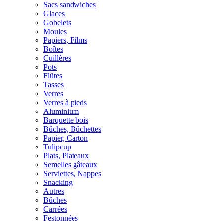
Sacs sandwiches
Glaces
Gobelets
Moules
Papiers, Films
Boîtes
Cuillères
Pots
Flûtes
Tasses
Verres
Verres à pieds
Aluminium
Barquette bois
Bûches, Bûchettes
Papier, Carton
Tulipcup
Plats, Plateaux
Semelles gâteaux
Serviettes, Nappes
Snacking
Autres
Bûches
Carrées
Festonnées