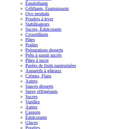
Émulsifiants
Gélifiants, Épaississants
Ovo produits
Poudres à lever
Stabilisateurs
Sucres, Édulcorants
Croustillants
Pâtes
Pralins
Préparations desserts
Prêts à garnir sucrés
Pâtes à sucre
Purées de fruits pasteurisées
Appareils à gâteaux
Crèmes, Flans
Autres
Sauces desserts
Spray réfrigérants
Sucres
Vanilles
Autres
Cassons
Édulcorants
Glaces
Poudres