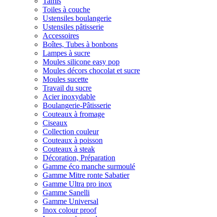
Tamis
Toiles à couche
Ustensiles boulangerie
Ustensiles pâtisserie
Accessoires
Boîtes, Tubes à bonbons
Lampes à sucre
Moules silicone easy pop
Moules décors chocolat et sucre
Moules sucette
Travail du sucre
Acier inoxydable
Boulangerie-Pâtisserie
Couteaux à fromage
Ciseaux
Collection couleur
Couteaux à poisson
Couteaux à steak
Décoration, Préparation
Gamme éco manche surmoulé
Gamme Mitre ronte Sabatier
Gamme Ultra pro inox
Gamme Sanelli
Gamme Universal
Inox colour proof