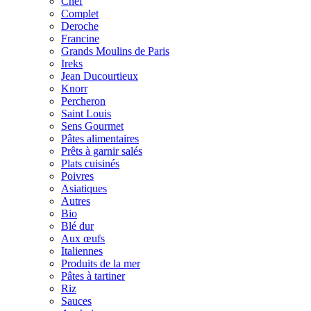
Chef
Complet
Deroche
Francine
Grands Moulins de Paris
Ireks
Jean Ducourtieux
Knorr
Percheron
Saint Louis
Sens Gourmet
Pâtes alimentaires
Prêts à garnir salés
Plats cuisinés
Poivres
Asiatiques
Autres
Bio
Blé dur
Aux œufs
Italiennes
Produits de la mer
Pâtes à tartiner
Riz
Sauces