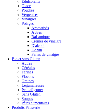
Édulcorants
Glace
Poudres
Vergeoises
Vinaigres
Potages
Aromatisés
Autres
Balsamique
Crèmes de vinaigre
D'alcool
De vin
Perles de vinaigre
Bio et sans Gluten
Autres
Céréales
Farines
Flocons
Graines
Légumineuses
Petit-déjeuner
Sans Gluten
Soupes
Pâtes alimentaires
Produits Pâtisserie