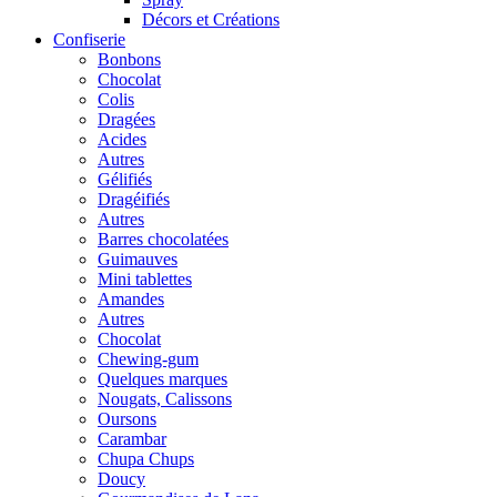
Décors et Créations
Confiserie
Bonbons
Chocolat
Colis
Dragées
Acides
Autres
Gélifiés
Dragéifiés
Autres
Barres chocolatées
Guimauves
Mini tablettes
Amandes
Autres
Chocolat
Chewing-gum
Quelques marques
Nougats, Calissons
Oursons
Carambar
Chupa Chups
Doucy