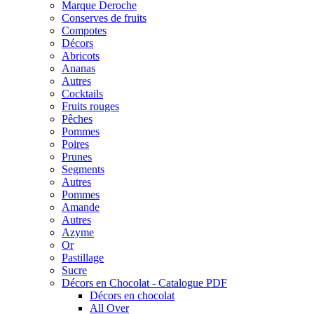
Marque Deroche
Conserves de fruits
Compotes
Décors
Abricots
Ananas
Autres
Cocktails
Fruits rouges
Pêches
Pommes
Poires
Prunes
Segments
Autres
Pommes
Amande
Autres
Azyme
Or
Pastillage
Sucre
Décors en Chocolat - Catalogue PDF
Décors en chocolat
All Over