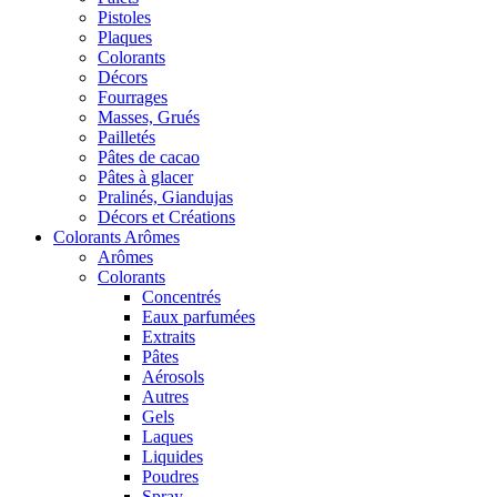
Pistoles
Plaques
Colorants
Décors
Fourrages
Masses, Grués
Pailletés
Pâtes de cacao
Pâtes à glacer
Pralinés, Giandujas
Décors et Créations
Colorants Arômes
Arômes
Colorants
Concentrés
Eaux parfumées
Extraits
Pâtes
Aérosols
Autres
Gels
Laques
Liquides
Poudres
Spray