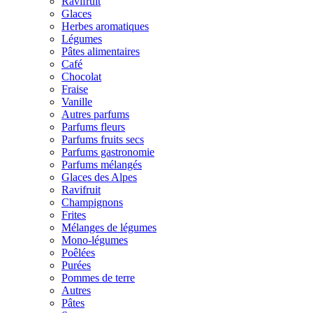
Ravifruit
Glaces
Herbes aromatiques
Légumes
Pâtes alimentaires
Café
Chocolat
Fraise
Vanille
Autres parfums
Parfums fleurs
Parfums fruits secs
Parfums gastronomie
Parfums mélangés
Glaces des Alpes
Ravifruit
Champignons
Frites
Mélanges de légumes
Mono-légumes
Poêlées
Purées
Pommes de terre
Autres
Pâtes