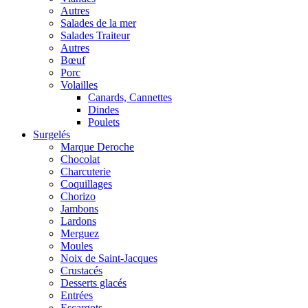
Autres
Salades de la mer
Salades Traiteur
Autres
Bœuf
Porc
Volailles
Canards, Cannettes
Dindes
Poulets
Surgelés
Marque Deroche
Chocolat
Charcuterie
Coquillages
Chorizo
Jambons
Lardons
Merguez
Moules
Noix de Saint-Jacques
Crustacés
Desserts glacés
Entrées
Escargots