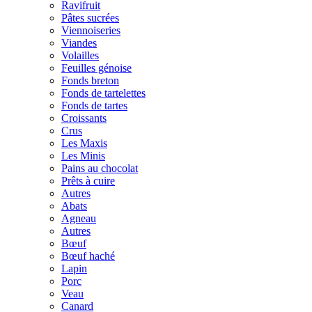
Ravifruit
Pâtes sucrées
Viennoiseries
Viandes
Volailles
Feuilles génoise
Fonds breton
Fonds de tartelettes
Fonds de tartes
Croissants
Crus
Les Maxis
Les Minis
Pains au chocolat
Prêts à cuire
Autres
Abats
Agneau
Autres
Bœuf
Bœuf haché
Lapin
Porc
Veau
Canard