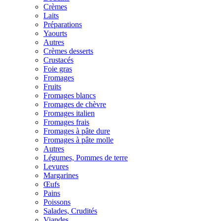
Crèmes
Laits
Préparations
Yaourts
Autres
Crèmes desserts
Crustacés
Foie gras
Fromages
Fruits
Fromages blancs
Fromages de chèvre
Fromages italien
Fromages frais
Fromages à pâte dure
Fromages à pâte molle
Autres
Légumes, Pommes de terre
Levures
Margarines
Œufs
Pains
Poissons
Salades, Crudités
Viandes