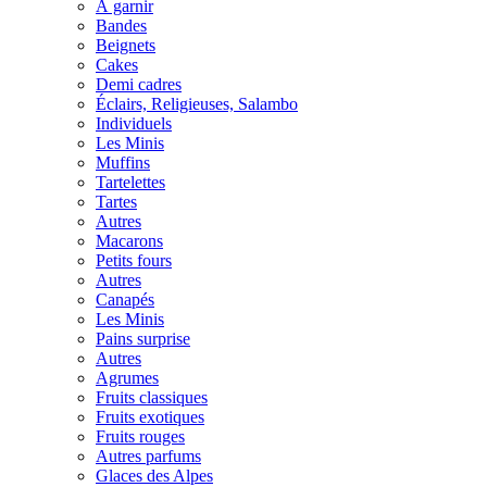
À garnir
Bandes
Beignets
Cakes
Demi cadres
Éclairs, Religieuses, Salambo
Individuels
Les Minis
Muffins
Tartelettes
Tartes
Autres
Macarons
Petits fours
Autres
Canapés
Les Minis
Pains surprise
Autres
Agrumes
Fruits classiques
Fruits exotiques
Fruits rouges
Autres parfums
Glaces des Alpes