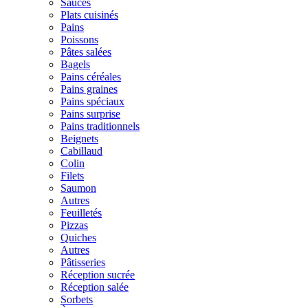
Sauces
Plats cuisinés
Pains
Poissons
Pâtes salées
Bagels
Pains céréales
Pains graines
Pains spéciaux
Pains surprise
Pains traditionnels
Beignets
Cabillaud
Colin
Filets
Saumon
Autres
Feuilletés
Pizzas
Quiches
Autres
Pâtisseries
Réception sucrée
Réception salée
Sorbets