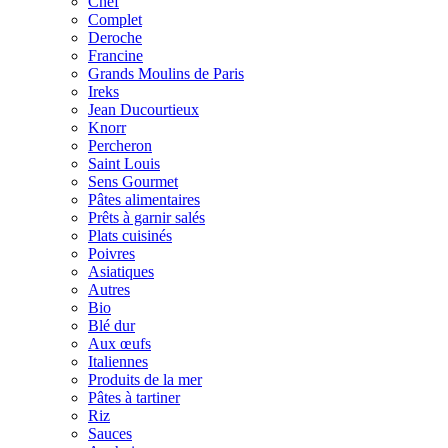
Chef
Complet
Deroche
Francine
Grands Moulins de Paris
Ireks
Jean Ducourtieux
Knorr
Percheron
Saint Louis
Sens Gourmet
Pâtes alimentaires
Prêts à garnir salés
Plats cuisinés
Poivres
Asiatiques
Autres
Bio
Blé dur
Aux œufs
Italiennes
Produits de la mer
Pâtes à tartiner
Riz
Sauces