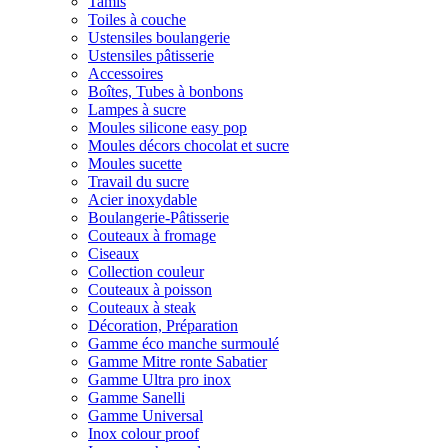
Tamis
Toiles à couche
Ustensiles boulangerie
Ustensiles pâtisserie
Accessoires
Boîtes, Tubes à bonbons
Lampes à sucre
Moules silicone easy pop
Moules décors chocolat et sucre
Moules sucette
Travail du sucre
Acier inoxydable
Boulangerie-Pâtisserie
Couteaux à fromage
Ciseaux
Collection couleur
Couteaux à poisson
Couteaux à steak
Décoration, Préparation
Gamme éco manche surmoulé
Gamme Mitre ronte Sabatier
Gamme Ultra pro inox
Gamme Sanelli
Gamme Universal
Inox colour proof