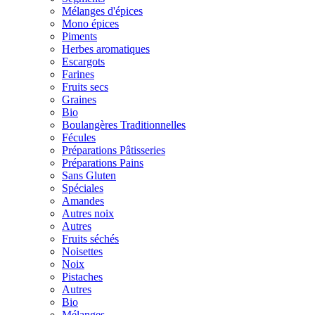
Mélanges d'épices
Mono épices
Piments
Herbes aromatiques
Escargots
Farines
Fruits secs
Graines
Bio
Boulangères Traditionnelles
Fécules
Préparations Pâtisseries
Préparations Pains
Sans Gluten
Spéciales
Amandes
Autres noix
Autres
Fruits séchés
Noisettes
Noix
Pistaches
Autres
Bio
Mélanges