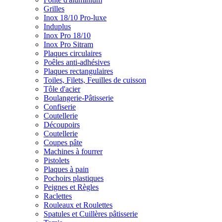
Grilles
Inox 18/10 Pro-luxe
Induplus
Inox Pro 18/10
Inox Pro Sitram
Plaques circulaires
Poêles anti-adhésives
Plaques rectangulaires
Toiles, Filets, Feuilles de cuisson
Tôle d'acier
Boulangerie-Pâtisserie
Confiserie
Coutellerie
Découpoirs
Coutellerie
Coupes pâte
Machines à fourrer
Pistolets
Plaques à pain
Pochoirs plastiques
Peignes et Règles
Raclettes
Rouleaux et Roulettes
Spatules et Cuillères pâtisserie