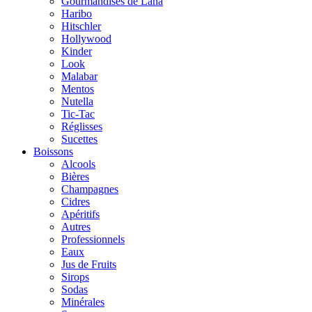
Gourmandises de Lana
Haribo
Hitschler
Hollywood
Kinder
Look
Malabar
Mentos
Nutella
Tic-Tac
Réglisses
Sucettes
Boissons
Alcools
Bières
Champagnes
Cidres
Apéritifs
Autres
Professionnels
Eaux
Jus de Fruits
Sirops
Sodas
Minérales