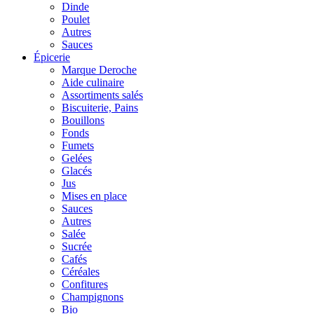
Dinde
Poulet
Autres
Sauces
Épicerie
Marque Deroche
Aide culinaire
Assortiments salés
Biscuiterie, Pains
Bouillons
Fonds
Fumets
Gelées
Glacés
Jus
Mises en place
Sauces
Autres
Salée
Sucrée
Cafés
Céréales
Confitures
Champignons
Bio