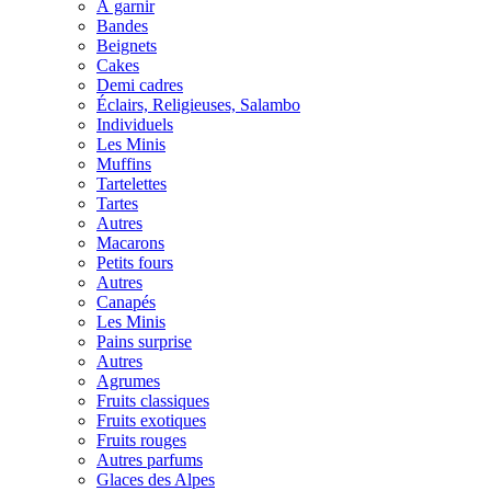
À garnir
Bandes
Beignets
Cakes
Demi cadres
Éclairs, Religieuses, Salambo
Individuels
Les Minis
Muffins
Tartelettes
Tartes
Autres
Macarons
Petits fours
Autres
Canapés
Les Minis
Pains surprise
Autres
Agrumes
Fruits classiques
Fruits exotiques
Fruits rouges
Autres parfums
Glaces des Alpes