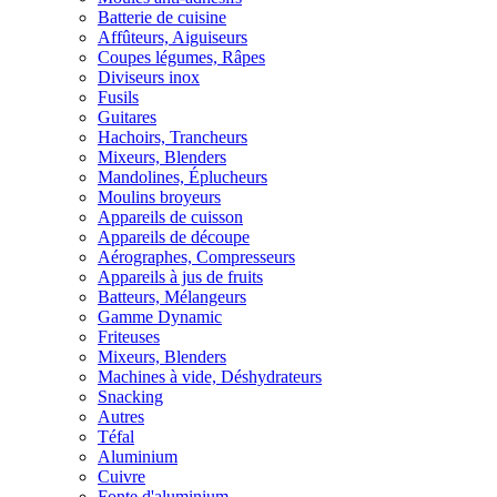
Batterie de cuisine
Affûteurs, Aiguiseurs
Coupes légumes, Râpes
Diviseurs inox
Fusils
Guitares
Hachoirs, Trancheurs
Mixeurs, Blenders
Mandolines, Éplucheurs
Moulins broyeurs
Appareils de cuisson
Appareils de découpe
Aérographes, Compresseurs
Appareils à jus de fruits
Batteurs, Mélangeurs
Gamme Dynamic
Friteuses
Mixeurs, Blenders
Machines à vide, Déshydrateurs
Snacking
Autres
Téfal
Aluminium
Cuivre
Fonte d'aluminium