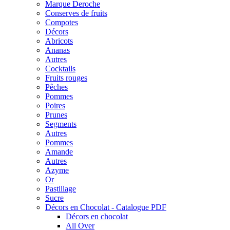
Marque Deroche
Conserves de fruits
Compotes
Décors
Abricots
Ananas
Autres
Cocktails
Fruits rouges
Pêches
Pommes
Poires
Prunes
Segments
Autres
Pommes
Amande
Autres
Azyme
Or
Pastillage
Sucre
Décors en Chocolat - Catalogue PDF
Décors en chocolat
All Over