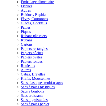
Emballage alimentaire
Ficelles
Autres
Bolducs, Raphia
Fêves, Couronnes
Glaces, Cocktails
Pailles
Piques
Rubans pâtissiers
Rubans
Cartons
Papiers rectangles
Papiers bûches
Papiers ovales
Papiers rondes
Rouleaux
Autres
Cabas, Bretelles
Krafts, Mousselines
Sacs plastiques multi-usages
Sacs à pains plastiques
Sacs à bonbons
Sacs croissants
Sacs ingraissables
Sacs à pains papier