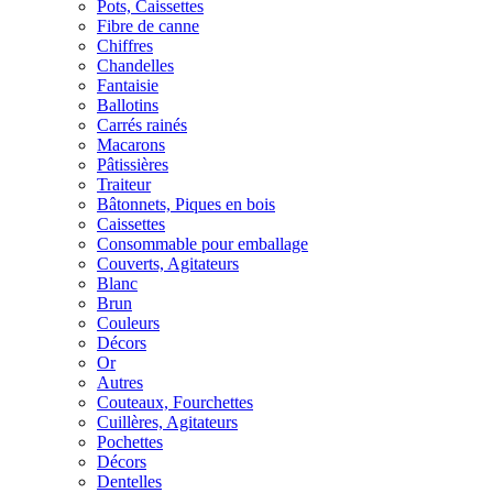
Pots, Caissettes
Fibre de canne
Chiffres
Chandelles
Fantaisie
Ballotins
Carrés rainés
Macarons
Pâtissières
Traiteur
Bâtonnets, Piques en bois
Caissettes
Consommable pour emballage
Couverts, Agitateurs
Blanc
Brun
Couleurs
Décors
Or
Autres
Couteaux, Fourchettes
Cuillères, Agitateurs
Pochettes
Décors
Dentelles