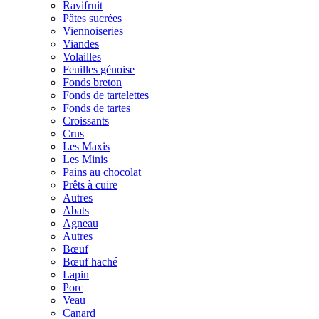
Ravifruit
Pâtes sucrées
Viennoiseries
Viandes
Volailles
Feuilles génoise
Fonds breton
Fonds de tartelettes
Fonds de tartes
Croissants
Crus
Les Maxis
Les Minis
Pains au chocolat
Prêts à cuire
Autres
Abats
Agneau
Autres
Bœuf
Bœuf haché
Lapin
Porc
Veau
Canard