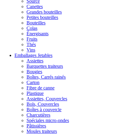
Source
Canettes
Grandes bouteilles
Petites bouteilles
Bouteilles
Colas
Énergisants
Fruits
Thés
Vins
Emballages Jetables
Assiettes
Barquettes traiteurs
Bougies
Boîtes, Carrés rainés
Carton
Fibre de canne
Plastique
Assiettes, Couvercles
Bols, Couvercles
Boîtes à couvercle
Charcutières
Spéciales micro-ondes
Pâtissières
Moules traiteurs