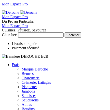
Mon Espace Pro
Mon Espace Pro
Du Pro au Particulier
Mon Espace Pro
Cuisinez, Pâtissez, Savourez
Chercher:
Chercher
Livraison rapide
Paiement sécurisé
Frais
Marque Deroche
Beurres
Charcuterie
Crèmerie, Laitages
Plaquettes
Jambons
Saucisses
Saucissons
Autres
Boudins