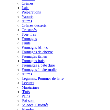
Crèmes
Laits
Préparations
Yaourts
Autres
Crèmes desserts
Crustacés
Foie gras
Fromages
Fruits
Fromages blancs
Fromages de chèvre
Fromages italien
Fromages frais
Fromages à pâte dure
Fromages à pâte molle
Autres
Légumes, Pommes de terre
Levures
Margarines
Œufs
Pains
Poissons
Salades, Crudités
Viandes