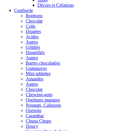
Décors et Créations
Confiserie
Bonbons
Chocolat
Colis
Dragées
Acides
Autres
Gélifiés
Dragéifiés
Autres
Barres chocolatées
Guimauves
Mini tablettes
Amandes
Autres
Chocolat
Chewing-gum
Quelques marques
Nougats, Calissons
Oursons
Carambar
Chupa Chups
Doucy