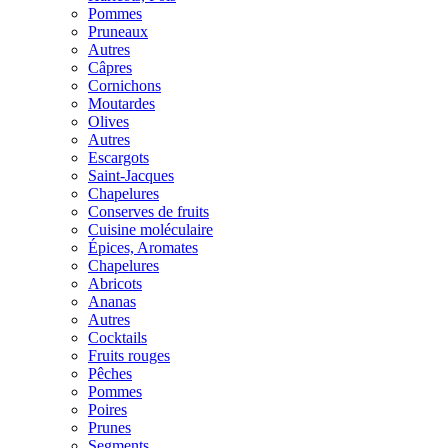
Pommes
Pruneaux
Autres
Câpres
Cornichons
Moutardes
Olives
Autres
Escargots
Saint-Jacques
Chapelures
Conserves de fruits
Cuisine moléculaire
Épices, Aromates
Chapelures
Abricots
Ananas
Autres
Cocktails
Fruits rouges
Pêches
Pommes
Poires
Prunes
Segments