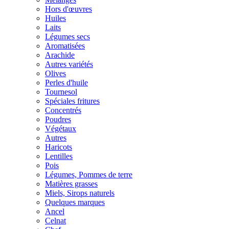
Hors d'œuvres
Huiles
Laits
Légumes secs
Aromatisées
Arachide
Autres variétés
Olives
Perles d'huile
Tournesol
Spéciales fritures
Concentrés
Poudres
Végétaux
Autres
Haricots
Lentilles
Pois
Légumes, Pommes de terre
Matières grasses
Miels, Sirops naturels
Quelques marques
Ancel
Celnat