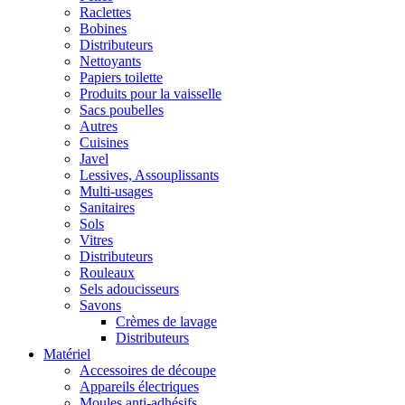
Raclettes
Bobines
Distributeurs
Nettoyants
Papiers toilette
Produits pour la vaisselle
Sacs poubelles
Autres
Cuisines
Javel
Lessives, Assouplissants
Multi-usages
Sanitaires
Sols
Vitres
Distributeurs
Rouleaux
Sels adoucisseurs
Savons
Crèmes de lavage
Distributeurs
Matériel
Accessoires de découpe
Appareils électriques
Moules anti-adhésifs