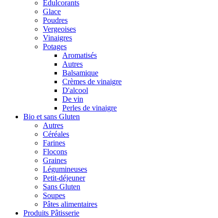
Édulcorants
Glace
Poudres
Vergeoises
Vinaigres
Potages
Aromatisés
Autres
Balsamique
Crèmes de vinaigre
D'alcool
De vin
Perles de vinaigre
Bio et sans Gluten
Autres
Céréales
Farines
Flocons
Graines
Légumineuses
Petit-déjeuner
Sans Gluten
Soupes
Pâtes alimentaires
Produits Pâtisserie