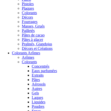
Pistoles
Plaques
Colorants
Décors
Fourrages
Masses, Grués
Pailletés
Pâtes de cacao
Pâtes à glacer
Pralinés, Giandujas
Décors et Créations
Colorants Arômes
Arômes
Colorants
Concentrés
Eaux parfumées
Extraits
Pâtes
Aérosols
Autres
Gels
Laques
Liquides
Poudres
Spray