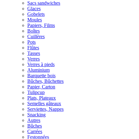
Sacs sandwiches
Glaces
Gobelets
Moules
Papiers, Films
Boîtes
Cuillères
Pots
Flûtes
Tasses
Verres
Verres à pieds
Aluminium
Barquette bois
Bûches, Bûchettes
Papier, Carton
Tulipcup
Plats, Plateaux
Semelles gâteaux
Serviettes, Nappes
Snacking
Autres
Bûches
Carrées
Festonnées