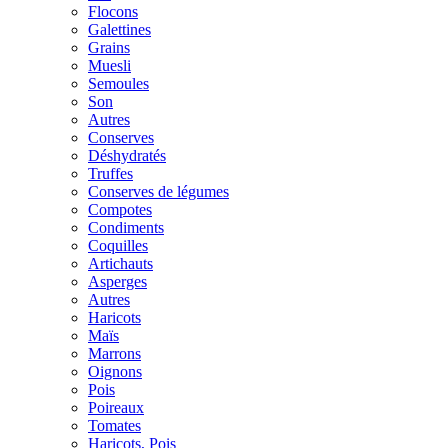
Flocons
Galettines
Grains
Muesli
Semoules
Son
Autres
Conserves
Déshydratés
Truffes
Conserves de légumes
Compotes
Condiments
Coquilles
Artichauts
Asperges
Autres
Haricots
Maïs
Marrons
Oignons
Pois
Poireaux
Tomates
Haricots, Pois