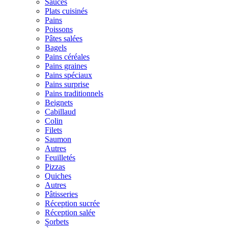
Sauces
Plats cuisinés
Pains
Poissons
Pâtes salées
Bagels
Pains céréales
Pains graines
Pains spéciaux
Pains surprise
Pains traditionnels
Beignets
Cabillaud
Colin
Filets
Saumon
Autres
Feuilletés
Pizzas
Quiches
Autres
Pâtisseries
Réception sucrée
Réception salée
Sorbets