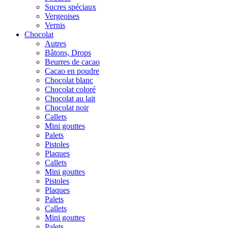
Sucres spéciaux
Vergeoises
Vernis
Chocolat
Autres
Bâtons, Drops
Beurres de cacao
Cacao en poudre
Chocolat blanc
Chocolat coloré
Chocolat au lait
Chocolat noir
Callets
Mini gouttes
Palets
Pistoles
Plaques
Callets
Mini gouttes
Pistoles
Plaques
Palets
Callets
Mini gouttes
Palets