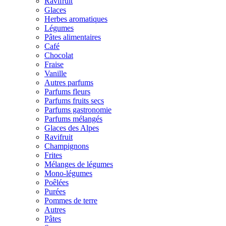
Ravifruit
Glaces
Herbes aromatiques
Légumes
Pâtes alimentaires
Café
Chocolat
Fraise
Vanille
Autres parfums
Parfums fleurs
Parfums fruits secs
Parfums gastronomie
Parfums mélangés
Glaces des Alpes
Ravifruit
Champignons
Frites
Mélanges de légumes
Mono-légumes
Poêlées
Purées
Pommes de terre
Autres
Pâtes