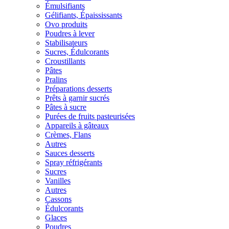
Émulsifiants
Gélifiants, Épaississants
Ovo produits
Poudres à lever
Stabilisateurs
Sucres, Édulcorants
Croustillants
Pâtes
Pralins
Préparations desserts
Prêts à garnir sucrés
Pâtes à sucre
Purées de fruits pasteurisées
Appareils à gâteaux
Crèmes, Flans
Autres
Sauces desserts
Spray réfrigérants
Sucres
Vanilles
Autres
Cassons
Édulcorants
Glaces
Poudres