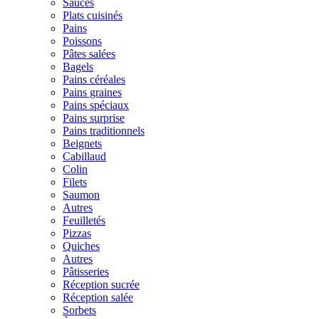
Sauces
Plats cuisinés
Pains
Poissons
Pâtes salées
Bagels
Pains céréales
Pains graines
Pains spéciaux
Pains surprise
Pains traditionnels
Beignets
Cabillaud
Colin
Filets
Saumon
Autres
Feuilletés
Pizzas
Quiches
Autres
Pâtisseries
Réception sucrée
Réception salée
Sorbets