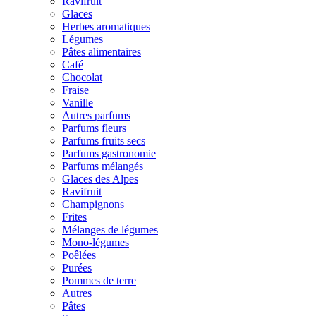
Ravifruit
Glaces
Herbes aromatiques
Légumes
Pâtes alimentaires
Café
Chocolat
Fraise
Vanille
Autres parfums
Parfums fleurs
Parfums fruits secs
Parfums gastronomie
Parfums mélangés
Glaces des Alpes
Ravifruit
Champignons
Frites
Mélanges de légumes
Mono-légumes
Poêlées
Purées
Pommes de terre
Autres
Pâtes