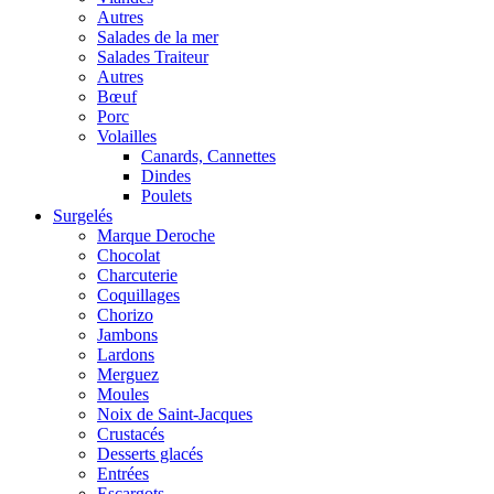
Autres
Salades de la mer
Salades Traiteur
Autres
Bœuf
Porc
Volailles
Canards, Cannettes
Dindes
Poulets
Surgelés
Marque Deroche
Chocolat
Charcuterie
Coquillages
Chorizo
Jambons
Lardons
Merguez
Moules
Noix de Saint-Jacques
Crustacés
Desserts glacés
Entrées
Escargots