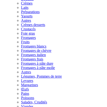
Crèmes
Laits
Préparations
Yaourts
Autres
Crèmes desserts
Crustacés
Foie gras
Fromages
Fruits
Fromages blancs
Fromages de chèvre
Fromages italien
Fromages frais
Fromages à pâte dure
Fromages à pâte molle
Autres
Légumes, Pommes de terre
Levures
Margarines
Œufs
Pains
Poissons
Salades, Crudités
Viandes