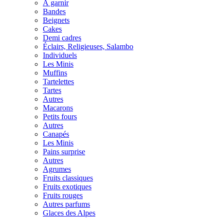
À garnir
Bandes
Beignets
Cakes
Demi cadres
Éclairs, Religieuses, Salambo
Individuels
Les Minis
Muffins
Tartelettes
Tartes
Autres
Macarons
Petits fours
Autres
Canapés
Les Minis
Pains surprise
Autres
Agrumes
Fruits classiques
Fruits exotiques
Fruits rouges
Autres parfums
Glaces des Alpes