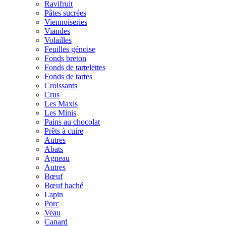
Ravifruit
Pâtes sucrées
Viennoiseries
Viandes
Volailles
Feuilles génoise
Fonds breton
Fonds de tartelettes
Fonds de tartes
Croissants
Crus
Les Maxis
Les Minis
Pains au chocolat
Prêts à cuire
Autres
Abats
Agneau
Autres
Bœuf
Bœuf haché
Lapin
Porc
Veau
Canard