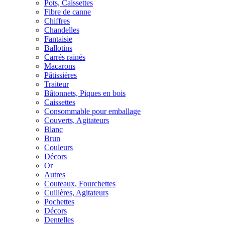
Pots, Caissettes
Fibre de canne
Chiffres
Chandelles
Fantaisie
Ballotins
Carrés rainés
Macarons
Pâtissières
Traiteur
Bâtonnets, Piques en bois
Caissettes
Consommable pour emballage
Couverts, Agitateurs
Blanc
Brun
Couleurs
Décors
Or
Autres
Couteaux, Fourchettes
Cuillères, Agitateurs
Pochettes
Décors
Dentelles