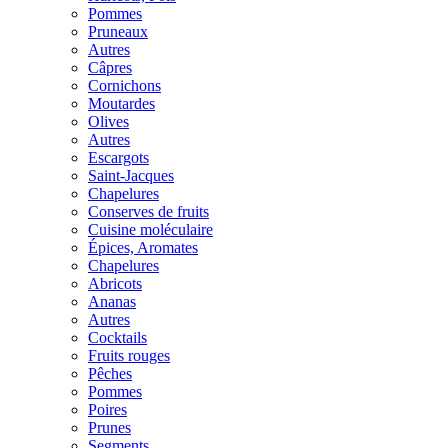
Pommes
Pruneaux
Autres
Câpres
Cornichons
Moutardes
Olives
Autres
Escargots
Saint-Jacques
Chapelures
Conserves de fruits
Cuisine moléculaire
Épices, Aromates
Chapelures
Abricots
Ananas
Autres
Cocktails
Fruits rouges
Pêches
Pommes
Poires
Prunes
Segments