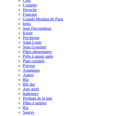
Chef
Complet
Deroche
Francine
Grands Moulins de Paris
Ireks
Jean Ducourtieux
Knorr
Percheron
Saint Louis
Sens Gourmet
Pâtes alimentaires
Prêts à garnir salés
Plats cuisinés
Poivres
Asiatiques
Autres
Bio
Blé dur
Aux œufs
Italiennes
Produits de la mer
Pâtes à tartiner
Riz
Sauces