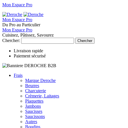
Mon Espace Pro
Mon Espace Pro
Du Pro au Particulier
Mon Espace Pro
Cuisinez, Pâtissez, Savourez
Chercher:
Chercher
Livraison rapide
Paiement sécurisé
Frais
Marque Deroche
Beurres
Charcuterie
Crèmerie, Laitages
Plaquettes
Jambons
Saucisses
Saucissons
Autres
Boudins