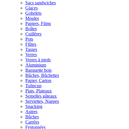
Sacs sandwiches
Glaces
Gobelets
Moules
Papiers, Films
Boîtes
Cuillères
Pots
Flûtes
Tasses
Verres
Verres à pieds
Aluminium
Barquette bois
Bûches, Bûchettes
Papier, Carton
Tulipcup
Plats, Plateaux
Semelles gâteaux
Serviettes, Nappes
Snacking
Autres
Bûches
Carrées
Festonnées