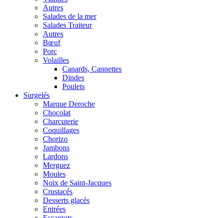
Autres
Salades de la mer
Salades Traiteur
Autres
Bœuf
Porc
Volailles
Canards, Cannettes
Dindes
Poulets
Surgelés
Marque Deroche
Chocolat
Charcuterie
Coquillages
Chorizo
Jambons
Lardons
Merguez
Moules
Noix de Saint-Jacques
Crustacés
Desserts glacés
Entrées
Escargots