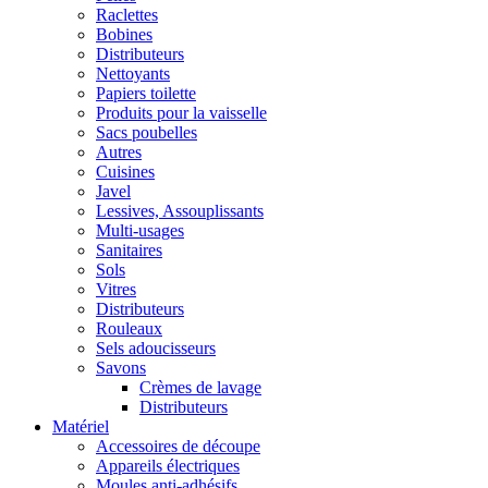
Raclettes
Bobines
Distributeurs
Nettoyants
Papiers toilette
Produits pour la vaisselle
Sacs poubelles
Autres
Cuisines
Javel
Lessives, Assouplissants
Multi-usages
Sanitaires
Sols
Vitres
Distributeurs
Rouleaux
Sels adoucisseurs
Savons
Crèmes de lavage
Distributeurs
Matériel
Accessoires de découpe
Appareils électriques
Moules anti-adhésifs