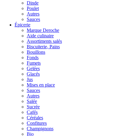
Dinde
Poulet
Autres
Sauces
Épicerie
Marque Deroche
Aide culinaire
Assortiments salés
Biscuiterie, Pains
Bouillons
Fonds
Fumets
Gelées
Glacés
Jus
Mises en place
Sauces
Autres
Salée
Sucrée
Cafés
Céréales
Confitures
Champignons
Bio