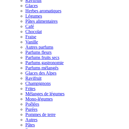
Ravifruit
Glaces
Herbes aromatiques
Légumes
Pâtes alimentaires
Café
Chocolat
Fraise
Vanille
Autres parfums
Parfums fleurs
Parfums fruits secs
Parfums gastronomie
Parfums mélangés
Glaces des Alpes
Ravifruit
Champignons
Frites
Mélanges de légumes
Mono-légumes
Poêlées
Purées
Pommes de terre
Autres
Pâtes