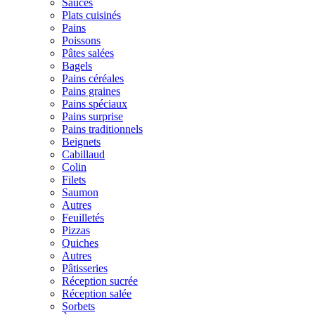
Sauces
Plats cuisinés
Pains
Poissons
Pâtes salées
Bagels
Pains céréales
Pains graines
Pains spéciaux
Pains surprise
Pains traditionnels
Beignets
Cabillaud
Colin
Filets
Saumon
Autres
Feuilletés
Pizzas
Quiches
Autres
Pâtisseries
Réception sucrée
Réception salée
Sorbets