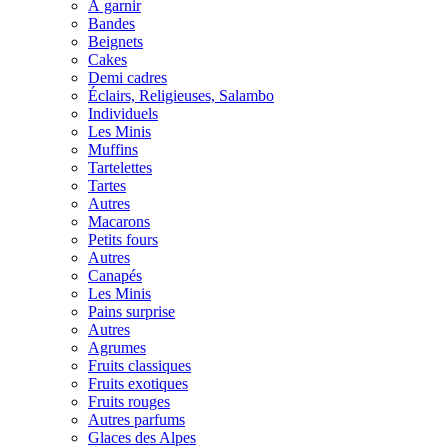
À garnir
Bandes
Beignets
Cakes
Demi cadres
Éclairs, Religieuses, Salambo
Individuels
Les Minis
Muffins
Tartelettes
Tartes
Autres
Macarons
Petits fours
Autres
Canapés
Les Minis
Pains surprise
Autres
Agrumes
Fruits classiques
Fruits exotiques
Fruits rouges
Autres parfums
Glaces des Alpes