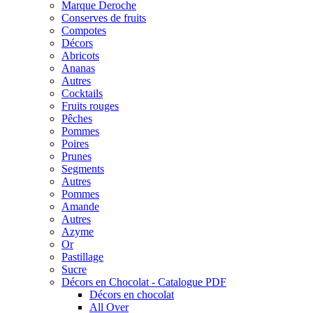
Marque Deroche
Conserves de fruits
Compotes
Décors
Abricots
Ananas
Autres
Cocktails
Fruits rouges
Pêches
Pommes
Poires
Prunes
Segments
Autres
Pommes
Amande
Autres
Azyme
Or
Pastillage
Sucre
Décors en Chocolat - Catalogue PDF
Décors en chocolat
All Over