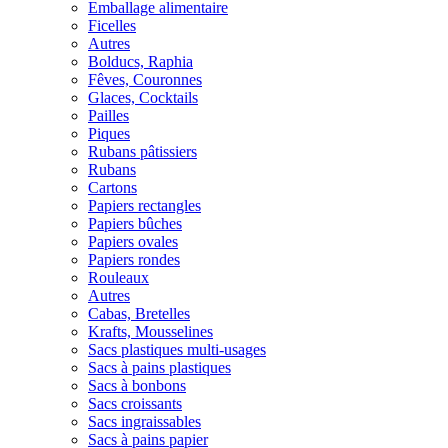
Emballage alimentaire
Ficelles
Autres
Bolducs, Raphia
Fêves, Couronnes
Glaces, Cocktails
Pailles
Piques
Rubans pâtissiers
Rubans
Cartons
Papiers rectangles
Papiers bûches
Papiers ovales
Papiers rondes
Rouleaux
Autres
Cabas, Bretelles
Krafts, Mousselines
Sacs plastiques multi-usages
Sacs à pains plastiques
Sacs à bonbons
Sacs croissants
Sacs ingraissables
Sacs à pains papier