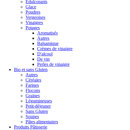
Édulcorants
Glace
Poudres
Vergeoises
Vinaigres
Potages
Aromatisés
Autres
Balsamique
Crèmes de vinaigre
D'alcool
De vin
Perles de vinaigre
Bio et sans Gluten
Autres
Céréales
Farines
Flocons
Graines
Légumineuses
Petit-déjeuner
Sans Gluten
Soupes
Pâtes alimentaires
Produits Pâtisserie