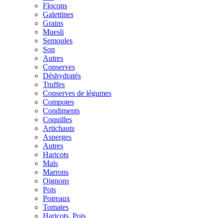
Flocons
Galettines
Grains
Muesli
Semoules
Son
Autres
Conserves
Déshydratés
Truffes
Conserves de légumes
Compotes
Condiments
Coquilles
Artichauts
Asperges
Autres
Haricots
Maïs
Marrons
Oignons
Pois
Poireaux
Tomates
Haricots, Pois