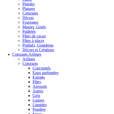
Pistoles
Plaques
Colorants
Décors
Fourrages
Masses, Grués
Pailletés
Pâtes de cacao
Pâtes à glacer
Pralinés, Giandujas
Décors et Créations
Colorants Arômes
Arômes
Colorants
Concentrés
Eaux parfumées
Extraits
Pâtes
Aérosols
Autres
Gels
Laques
Liquides
Poudres
Spray