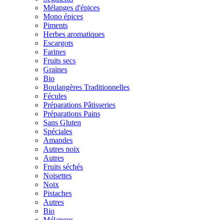
Mélanges d'épices
Mono épices
Piments
Herbes aromatiques
Escargots
Farines
Fruits secs
Graines
Bio
Boulangères Traditionnelles
Fécules
Préparations Pâtisseries
Préparations Pains
Sans Gluten
Spéciales
Amandes
Autres noix
Autres
Fruits séchés
Noisettes
Noix
Pistaches
Autres
Bio
Mélanges