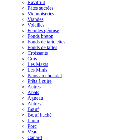
Ravifruit
Pâtes sucrées
Viennoiseries
Viandes
Volailles
Feuilles génoise
Fonds breton
Fonds de tartelettes
Fonds de tartes
Croissants
Crus
Les Maxis
Les Minis
Pains au chocolat
Prêts à cuire
Autres
Abats
Agneau
Autres
Bœuf
Bœuf haché
Lapin
Porc
Veau
Canard