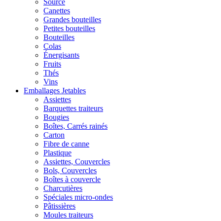
Source
Canettes
Grandes bouteilles
Petites bouteilles
Bouteilles
Colas
Énergisants
Fruits
Thés
Vins
Emballages Jetables
Assiettes
Barquettes traiteurs
Bougies
Boîtes, Carrés rainés
Carton
Fibre de canne
Plastique
Assiettes, Couvercles
Bols, Couvercles
Boîtes à couvercle
Charcutières
Spéciales micro-ondes
Pâtissières
Moules traiteurs