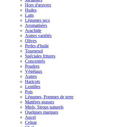
Hors d'œuvres
Huiles
Laits
Légumes secs
Aromatisées
Arachide
Autres variétés
Olives
Perles d'huile
Tournesol
Spéciales fritures
Concentrés
Poudres
Végétaux
Autres
Haricots
Lentilles
Pois
Légumes, Pommes de terre
Matières grasses
Miels, Sirops naturels
Quelques marques
Ancel
Celnat