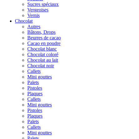
Sucres spéciaux
Vergeoises
Vernis
Chocolat
Autres
Bâtons, Drops
Beurres de cacao
Cacao en poudre
Chocolat blanc
Chocolat coloré
Chocolat au lait
Chocolat noir
Callets
Mini gouttes
Palets
Pistoles
Plaques
Callets
Mini gouttes
Pistoles
Plaques
Palets
Callets
Mini gouttes
Palets