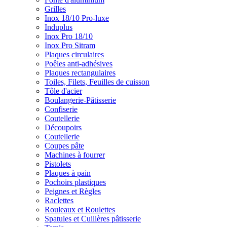
Grilles
Inox 18/10 Pro-luxe
Induplus
Inox Pro 18/10
Inox Pro Sitram
Plaques circulaires
Poêles anti-adhésives
Plaques rectangulaires
Toiles, Filets, Feuilles de cuisson
Tôle d'acier
Boulangerie-Pâtisserie
Confiserie
Coutellerie
Découpoirs
Coutellerie
Coupes pâte
Machines à fourrer
Pistolets
Plaques à pain
Pochoirs plastiques
Peignes et Règles
Raclettes
Rouleaux et Roulettes
Spatules et Cuillères pâtisserie