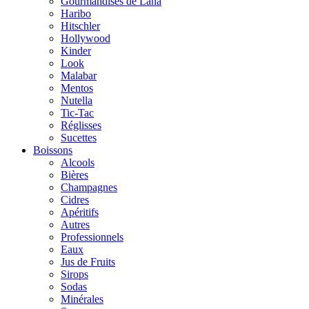
Gourmandises de Lana
Haribo
Hitschler
Hollywood
Kinder
Look
Malabar
Mentos
Nutella
Tic-Tac
Réglisses
Sucettes
Boissons
Alcools
Bières
Champagnes
Cidres
Apéritifs
Autres
Professionnels
Eaux
Jus de Fruits
Sirops
Sodas
Minérales