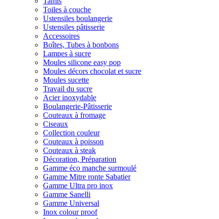
Tamis
Toiles à couche
Ustensiles boulangerie
Ustensiles pâtisserie
Accessoires
Boîtes, Tubes à bonbons
Lampes à sucre
Moules silicone easy pop
Moules décors chocolat et sucre
Moules sucette
Travail du sucre
Acier inoxydable
Boulangerie-Pâtisserie
Couteaux à fromage
Ciseaux
Collection couleur
Couteaux à poisson
Couteaux à steak
Décoration, Préparation
Gamme éco manche surmoulé
Gamme Mitre ronte Sabatier
Gamme Ultra pro inox
Gamme Sanelli
Gamme Universal
Inox colour proof