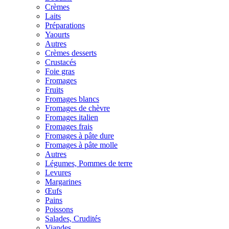
Crèmes
Laits
Préparations
Yaourts
Autres
Crèmes desserts
Crustacés
Foie gras
Fromages
Fruits
Fromages blancs
Fromages de chèvre
Fromages italien
Fromages frais
Fromages à pâte dure
Fromages à pâte molle
Autres
Légumes, Pommes de terre
Levures
Margarines
Œufs
Pains
Poissons
Salades, Crudités
Viandes