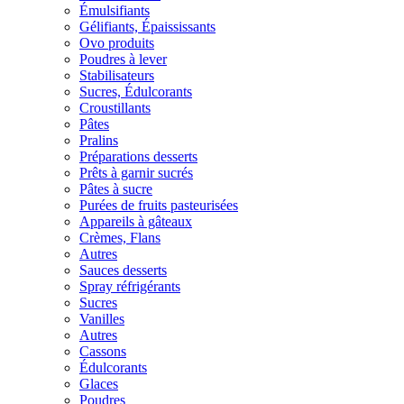
Émulsifiants
Gélifiants, Épaississants
Ovo produits
Poudres à lever
Stabilisateurs
Sucres, Édulcorants
Croustillants
Pâtes
Pralins
Préparations desserts
Prêts à garnir sucrés
Pâtes à sucre
Purées de fruits pasteurisées
Appareils à gâteaux
Crèmes, Flans
Autres
Sauces desserts
Spray réfrigérants
Sucres
Vanilles
Autres
Cassons
Édulcorants
Glaces
Poudres