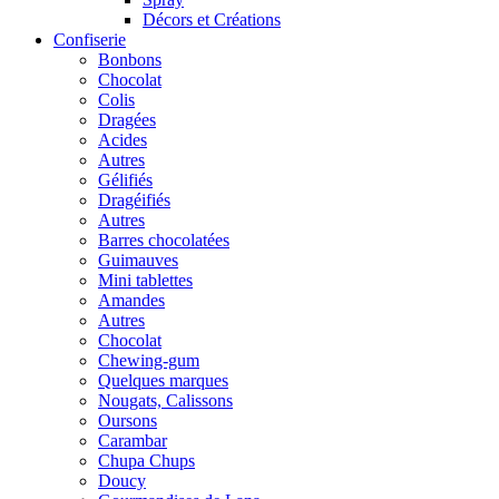
Décors et Créations
Confiserie
Bonbons
Chocolat
Colis
Dragées
Acides
Autres
Gélifiés
Dragéifiés
Autres
Barres chocolatées
Guimauves
Mini tablettes
Amandes
Autres
Chocolat
Chewing-gum
Quelques marques
Nougats, Calissons
Oursons
Carambar
Chupa Chups
Doucy