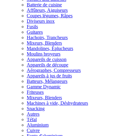
Batterie de cuisine
Affûteurs, Aiguiseurs
Coupes légumes, Râpes
Diviseurs inox
Fusils
Guitares
Hachoirs, Trancheurs
Mixeurs, Blenders
Mandolines, Éplucheurs
Moulins broyeurs
Appareils de cuisson
Appareils de découpe
Aérographes, Compresseurs
Appareils à jus de fruits
Batteurs, Mélangeurs
Gamme Dynamic
Friteuses
Mixeurs, Blenders
Machines à vide, Déshydrateurs
Snacking
Autres
Téfal
Aluminium
Cuivre
Fonte d'aluminium