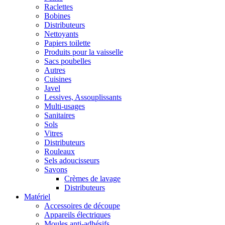
Raclettes
Bobines
Distributeurs
Nettoyants
Papiers toilette
Produits pour la vaisselle
Sacs poubelles
Autres
Cuisines
Javel
Lessives, Assouplissants
Multi-usages
Sanitaires
Sols
Vitres
Distributeurs
Rouleaux
Sels adoucisseurs
Savons
Crèmes de lavage
Distributeurs
Matériel
Accessoires de découpe
Appareils électriques
Moules anti-adhésifs