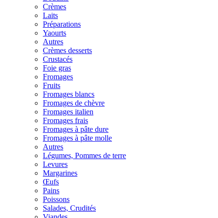
Crèmes
Laits
Préparations
Yaourts
Autres
Crèmes desserts
Crustacés
Foie gras
Fromages
Fruits
Fromages blancs
Fromages de chèvre
Fromages italien
Fromages frais
Fromages à pâte dure
Fromages à pâte molle
Autres
Légumes, Pommes de terre
Levures
Margarines
Œufs
Pains
Poissons
Salades, Crudités
Viandes