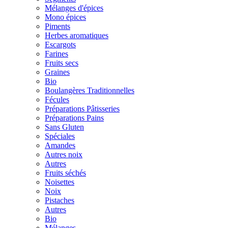
Mélanges d'épices
Mono épices
Piments
Herbes aromatiques
Escargots
Farines
Fruits secs
Graines
Bio
Boulangères Traditionnelles
Fécules
Préparations Pâtisseries
Préparations Pains
Sans Gluten
Spéciales
Amandes
Autres noix
Autres
Fruits séchés
Noisettes
Noix
Pistaches
Autres
Bio
Mélanges