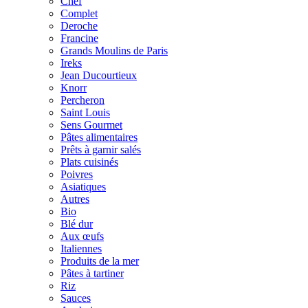
Chef
Complet
Deroche
Francine
Grands Moulins de Paris
Ireks
Jean Ducourtieux
Knorr
Percheron
Saint Louis
Sens Gourmet
Pâtes alimentaires
Prêts à garnir salés
Plats cuisinés
Poivres
Asiatiques
Autres
Bio
Blé dur
Aux œufs
Italiennes
Produits de la mer
Pâtes à tartiner
Riz
Sauces