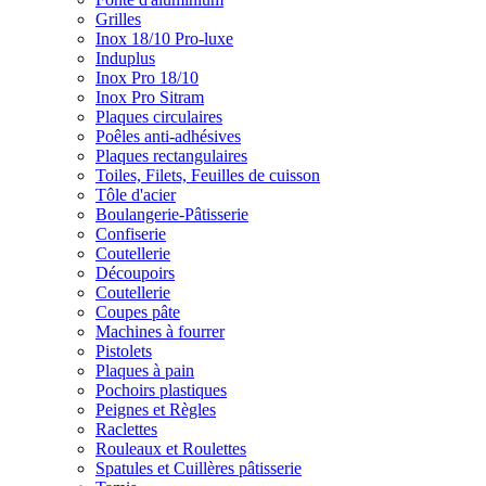
Grilles
Inox 18/10 Pro-luxe
Induplus
Inox Pro 18/10
Inox Pro Sitram
Plaques circulaires
Poêles anti-adhésives
Plaques rectangulaires
Toiles, Filets, Feuilles de cuisson
Tôle d'acier
Boulangerie-Pâtisserie
Confiserie
Coutellerie
Découpoirs
Coutellerie
Coupes pâte
Machines à fourrer
Pistolets
Plaques à pain
Pochoirs plastiques
Peignes et Règles
Raclettes
Rouleaux et Roulettes
Spatules et Cuillères pâtisserie