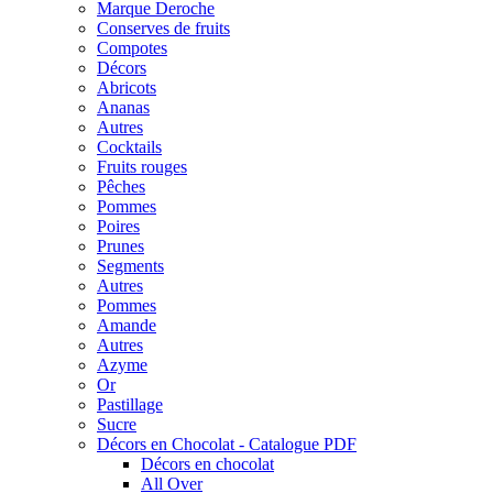
Marque Deroche
Conserves de fruits
Compotes
Décors
Abricots
Ananas
Autres
Cocktails
Fruits rouges
Pêches
Pommes
Poires
Prunes
Segments
Autres
Pommes
Amande
Autres
Azyme
Or
Pastillage
Sucre
Décors en Chocolat - Catalogue PDF
Décors en chocolat
All Over