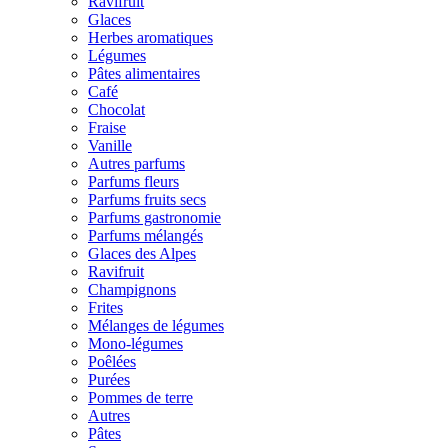
Ravifruit
Glaces
Herbes aromatiques
Légumes
Pâtes alimentaires
Café
Chocolat
Fraise
Vanille
Autres parfums
Parfums fleurs
Parfums fruits secs
Parfums gastronomie
Parfums mélangés
Glaces des Alpes
Ravifruit
Champignons
Frites
Mélanges de légumes
Mono-légumes
Poêlées
Purées
Pommes de terre
Autres
Pâtes