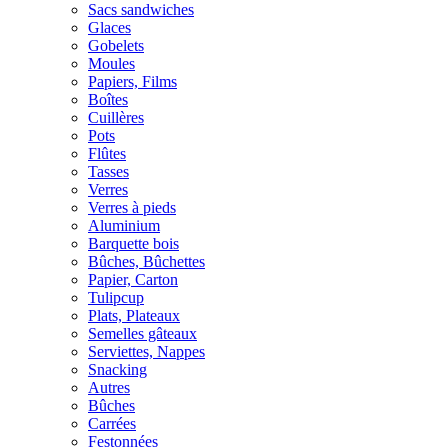
Sacs sandwiches
Glaces
Gobelets
Moules
Papiers, Films
Boîtes
Cuillères
Pots
Flûtes
Tasses
Verres
Verres à pieds
Aluminium
Barquette bois
Bûches, Bûchettes
Papier, Carton
Tulipcup
Plats, Plateaux
Semelles gâteaux
Serviettes, Nappes
Snacking
Autres
Bûches
Carrées
Festonnées