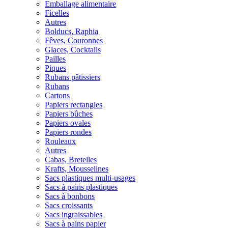
Emballage alimentaire
Ficelles
Autres
Bolducs, Raphia
Fêves, Couronnes
Glaces, Cocktails
Pailles
Piques
Rubans pâtissiers
Rubans
Cartons
Papiers rectangles
Papiers bûches
Papiers ovales
Papiers rondes
Rouleaux
Autres
Cabas, Bretelles
Krafts, Mousselines
Sacs plastiques multi-usages
Sacs à pains plastiques
Sacs à bonbons
Sacs croissants
Sacs ingraissables
Sacs à pains papier