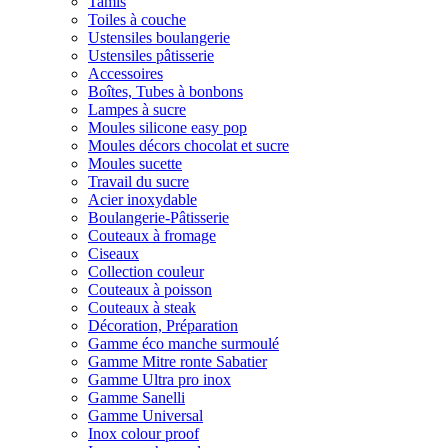
Tamis
Toiles à couche
Ustensiles boulangerie
Ustensiles pâtisserie
Accessoires
Boîtes, Tubes à bonbons
Lampes à sucre
Moules silicone easy pop
Moules décors chocolat et sucre
Moules sucette
Travail du sucre
Acier inoxydable
Boulangerie-Pâtisserie
Couteaux à fromage
Ciseaux
Collection couleur
Couteaux à poisson
Couteaux à steak
Décoration, Préparation
Gamme éco manche surmoulé
Gamme Mitre ronte Sabatier
Gamme Ultra pro inox
Gamme Sanelli
Gamme Universal
Inox colour proof