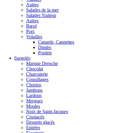
Autres
Salades de la mer
Salades Traiteur
Autres
Bœuf
Porc
Volailles
Canards, Cannettes
Dindes
Poulets
Surgelés
Marque Deroche
Chocolat
Charcuterie
Coquillages
Chorizo
Jambons
Lardons
Merguez
Moules
Noix de Saint-Jacques
Crustacés
Desserts glacés
Entrées
Escargots