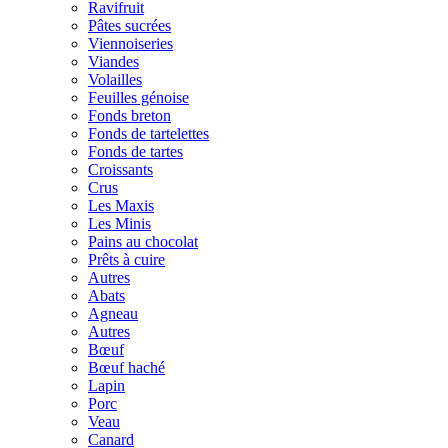
Ravifruit
Pâtes sucrées
Viennoiseries
Viandes
Volailles
Feuilles génoise
Fonds breton
Fonds de tartelettes
Fonds de tartes
Croissants
Crus
Les Maxis
Les Minis
Pains au chocolat
Prêts à cuire
Autres
Abats
Agneau
Autres
Bœuf
Bœuf haché
Lapin
Porc
Veau
Canard