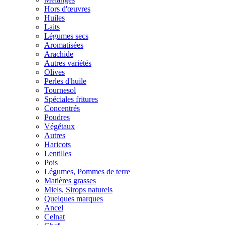
Hors d'œuvres
Huiles
Laits
Légumes secs
Aromatisées
Arachide
Autres variétés
Olives
Perles d'huile
Tournesol
Spéciales fritures
Concentrés
Poudres
Végétaux
Autres
Haricots
Lentilles
Pois
Légumes, Pommes de terre
Matières grasses
Miels, Sirops naturels
Quelques marques
Ancel
Celnat