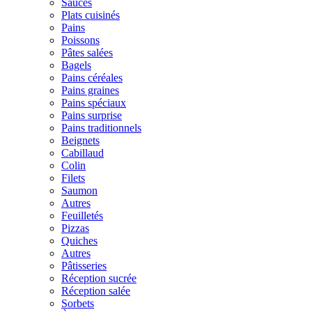
Sauces
Plats cuisinés
Pains
Poissons
Pâtes salées
Bagels
Pains céréales
Pains graines
Pains spéciaux
Pains surprise
Pains traditionnels
Beignets
Cabillaud
Colin
Filets
Saumon
Autres
Feuilletés
Pizzas
Quiches
Autres
Pâtisseries
Réception sucrée
Réception salée
Sorbets