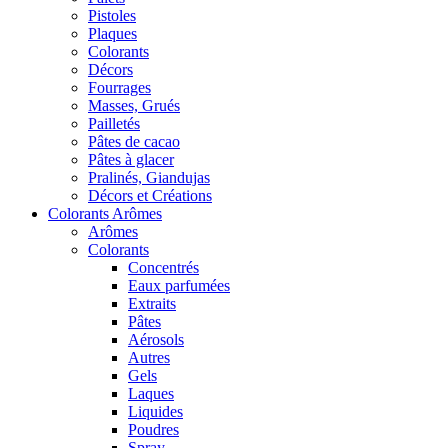
Pistoles
Plaques
Colorants
Décors
Fourrages
Masses, Grués
Pailletés
Pâtes de cacao
Pâtes à glacer
Pralinés, Giandujas
Décors et Créations
Colorants Arômes
Arômes
Colorants
Concentrés
Eaux parfumées
Extraits
Pâtes
Aérosols
Autres
Gels
Laques
Liquides
Poudres
Spray