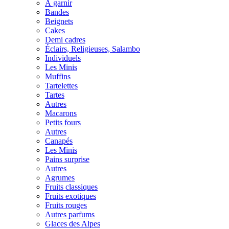
À garnir
Bandes
Beignets
Cakes
Demi cadres
Éclairs, Religieuses, Salambo
Individuels
Les Minis
Muffins
Tartelettes
Tartes
Autres
Macarons
Petits fours
Autres
Canapés
Les Minis
Pains surprise
Autres
Agrumes
Fruits classiques
Fruits exotiques
Fruits rouges
Autres parfums
Glaces des Alpes