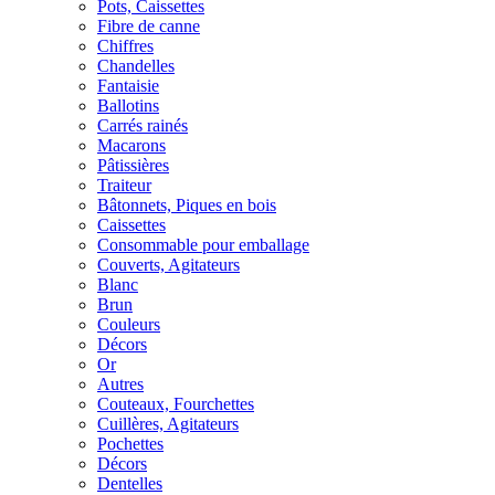
Pots, Caissettes
Fibre de canne
Chiffres
Chandelles
Fantaisie
Ballotins
Carrés rainés
Macarons
Pâtissières
Traiteur
Bâtonnets, Piques en bois
Caissettes
Consommable pour emballage
Couverts, Agitateurs
Blanc
Brun
Couleurs
Décors
Or
Autres
Couteaux, Fourchettes
Cuillères, Agitateurs
Pochettes
Décors
Dentelles