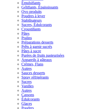
Émulsifiants
Gélifiants, Épaississants
Ovo produits
Poudres à lever
Stabilisateurs
Sucres, Édulcorants
Croustillants
Pâtes
Pralins
Préparations desserts
Prêts à garnir sucrés
Pâtes à sucre
Purées de fruits pasteurisées
Appareils à gâteaux
Crèmes, Flans
Autres
Sauces desserts
Spray réfrigérants
Sucres
Vanilles
Autres
Cassons
Édulcorants
Glaces
Poudres