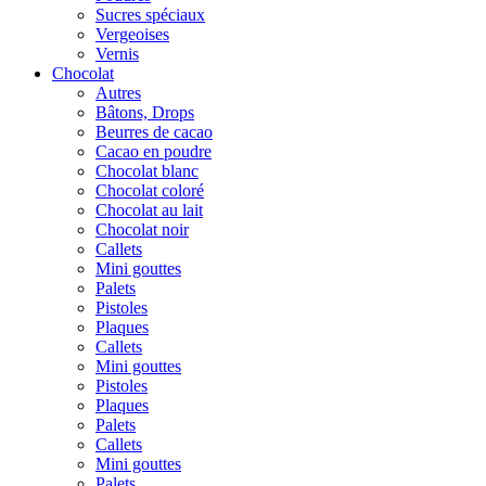
Sucres spéciaux
Vergeoises
Vernis
Chocolat
Autres
Bâtons, Drops
Beurres de cacao
Cacao en poudre
Chocolat blanc
Chocolat coloré
Chocolat au lait
Chocolat noir
Callets
Mini gouttes
Palets
Pistoles
Plaques
Callets
Mini gouttes
Pistoles
Plaques
Palets
Callets
Mini gouttes
Palets