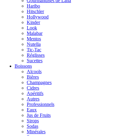
Gourmandises de Lana
Haribo
Hitschler
Hollywood
Kinder
Look
Malabar
Mentos
Nutella
Tic-Tac
Réglisses
Sucettes
Boissons
Alcools
Bières
Champagnes
Cidres
Apéritifs
Autres
Professionnels
Eaux
Jus de Fruits
Sirops
Sodas
Minérales