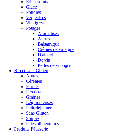
Édulcorants
Glace
Poudres
Vergeoises
Vinaigres
Potages
Aromatisés
Autres
Balsamique
Crèmes de vinaigre
D'alcool
De vin
Perles de vinaigre
Bio et sans Gluten
Autres
Céréales
Farines
Flocons
Graines
Légumineuses
Petit-déjeuner
Sans Gluten
Soupes
Pâtes alimentaires
Produits Pâtisserie