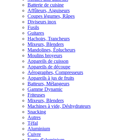
Batterie de cuisine
Affûteurs, Aiguiseurs
Coupes légumes, Râpes
Diviseurs inox
Fusils
Guitares
Hachoirs, Trancheurs
Mixeurs, Blenders
Mandolines, Éplucheurs
Moulins broyeurs
Appareils de cuisson
Appareils de découpe
Aérographes, Compresseurs
Appareils à jus de fruits
Batteurs, Mélangeurs
Gamme Dynamic
Friteuses
Mixeurs, Blenders
Machines à vide, Déshydrateurs
Snacking
Autres
Téfal
Aluminium
Cuivre
Fonte d'aluminium