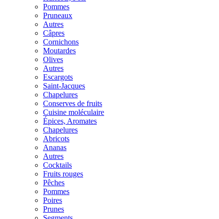
Pommes
Pruneaux
Autres
Câpres
Cornichons
Moutardes
Olives
Autres
Escargots
Saint-Jacques
Chapelures
Conserves de fruits
Cuisine moléculaire
Épices, Aromates
Chapelures
Abricots
Ananas
Autres
Cocktails
Fruits rouges
Pêches
Pommes
Poires
Prunes
Segments