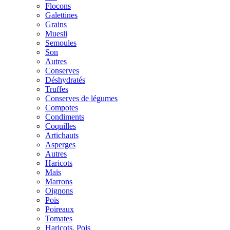
Flocons
Galettines
Grains
Muesli
Semoules
Son
Autres
Conserves
Déshydratés
Truffes
Conserves de légumes
Compotes
Condiments
Coquilles
Artichauts
Asperges
Autres
Haricots
Maïs
Marrons
Oignons
Pois
Poireaux
Tomates
Haricots, Pois