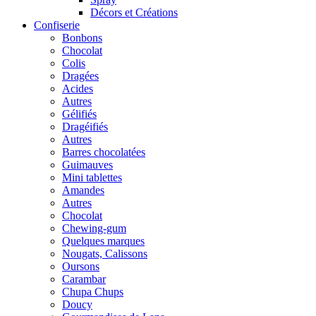
Décors et Créations
Confiserie
Bonbons
Chocolat
Colis
Dragées
Acides
Autres
Gélifiés
Dragéifiés
Autres
Barres chocolatées
Guimauves
Mini tablettes
Amandes
Autres
Chocolat
Chewing-gum
Quelques marques
Nougats, Calissons
Oursons
Carambar
Chupa Chups
Doucy