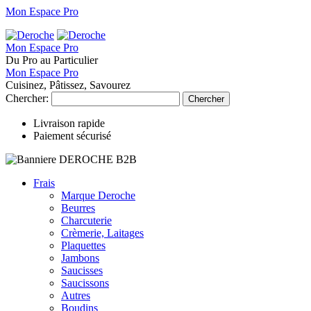
Mon Espace Pro
Mon Espace Pro
Du Pro au Particulier
Mon Espace Pro
Cuisinez, Pâtissez, Savourez
Chercher:
Chercher
Livraison rapide
Paiement sécurisé
Frais
Marque Deroche
Beurres
Charcuterie
Crèmerie, Laitages
Plaquettes
Jambons
Saucisses
Saucissons
Autres
Boudins