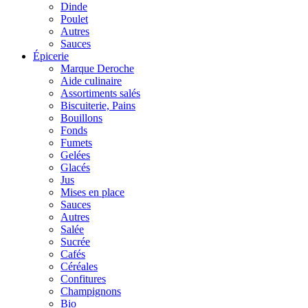
Dinde
Poulet
Autres
Sauces
Épicerie
Marque Deroche
Aide culinaire
Assortiments salés
Biscuiterie, Pains
Bouillons
Fonds
Fumets
Gelées
Glacés
Jus
Mises en place
Sauces
Autres
Salée
Sucrée
Cafés
Céréales
Confitures
Champignons
Bio