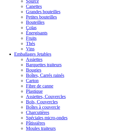
Source
Canettes
Grandes bouteilles
Petites bouteilles
Bouteilles
Colas
Énergisants
Fruits
Thés
Vins
Emballages Jetables
Assiettes
Barquettes traiteurs
Bougies
Boîtes, Carrés rainés
Carton
Fibre de canne
Plastique
Assiettes, Couvercles
Bols, Couvercles
Boîtes à couvercle
Charcutières
Spéciales micro-ondes
Pâtissières
Moules traiteurs