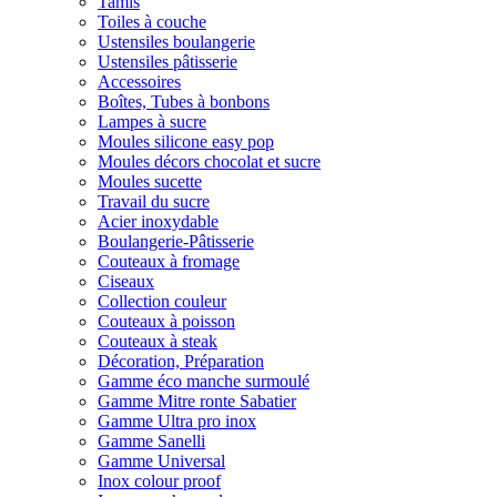
Tamis
Toiles à couche
Ustensiles boulangerie
Ustensiles pâtisserie
Accessoires
Boîtes, Tubes à bonbons
Lampes à sucre
Moules silicone easy pop
Moules décors chocolat et sucre
Moules sucette
Travail du sucre
Acier inoxydable
Boulangerie-Pâtisserie
Couteaux à fromage
Ciseaux
Collection couleur
Couteaux à poisson
Couteaux à steak
Décoration, Préparation
Gamme éco manche surmoulé
Gamme Mitre ronte Sabatier
Gamme Ultra pro inox
Gamme Sanelli
Gamme Universal
Inox colour proof