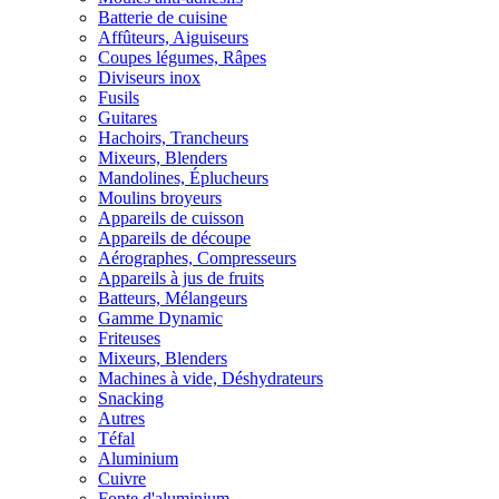
Batterie de cuisine
Affûteurs, Aiguiseurs
Coupes légumes, Râpes
Diviseurs inox
Fusils
Guitares
Hachoirs, Trancheurs
Mixeurs, Blenders
Mandolines, Éplucheurs
Moulins broyeurs
Appareils de cuisson
Appareils de découpe
Aérographes, Compresseurs
Appareils à jus de fruits
Batteurs, Mélangeurs
Gamme Dynamic
Friteuses
Mixeurs, Blenders
Machines à vide, Déshydrateurs
Snacking
Autres
Téfal
Aluminium
Cuivre
Fonte d'aluminium