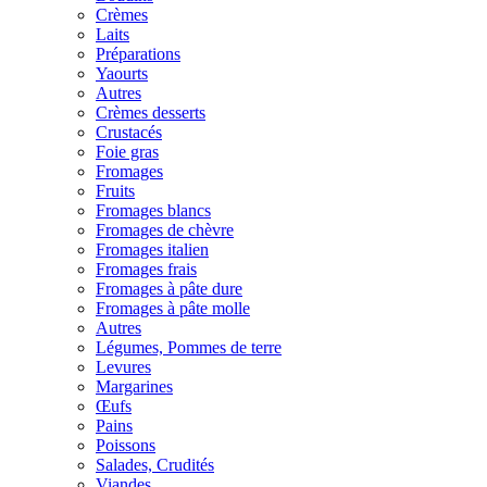
Crèmes
Laits
Préparations
Yaourts
Autres
Crèmes desserts
Crustacés
Foie gras
Fromages
Fruits
Fromages blancs
Fromages de chèvre
Fromages italien
Fromages frais
Fromages à pâte dure
Fromages à pâte molle
Autres
Légumes, Pommes de terre
Levures
Margarines
Œufs
Pains
Poissons
Salades, Crudités
Viandes