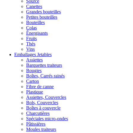
Source
Canettes
Grandes bouteilles
Petites bouteilles
Bouteilles
Colas
Énergisants
Fruits
Thés
Vins
Emballages Jetables
Assiettes
Barquettes traiteurs
Bougies
Boîtes, Carrés rainés
Carton
Fibre de canne
Plastique
Assiettes, Couvercles
Bols, Couvercles
Boîtes à couvercle
Charcutières
Spéciales micro-ondes
Pâtissières
Moules traiteurs