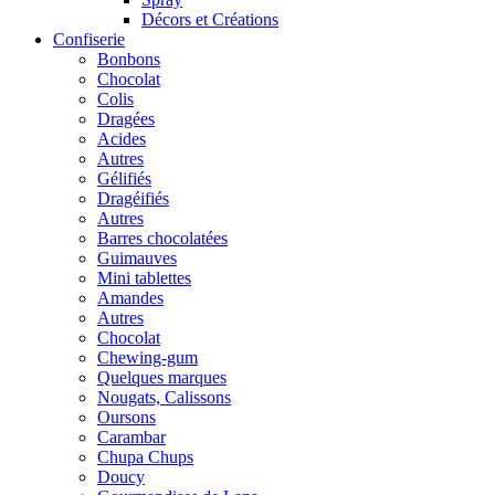
Décors et Créations
Confiserie
Bonbons
Chocolat
Colis
Dragées
Acides
Autres
Gélifiés
Dragéifiés
Autres
Barres chocolatées
Guimauves
Mini tablettes
Amandes
Autres
Chocolat
Chewing-gum
Quelques marques
Nougats, Calissons
Oursons
Carambar
Chupa Chups
Doucy