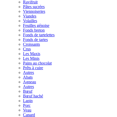
Ravifruit
Pâtes sucrées
Viennoiseries
Viandes
Volailles
Feuilles génoise
Fonds breton
Fonds de tartelettes
Fonds de tartes
Croissants
Crus
Les Maxis
Les Minis
Pains au chocolat
Prêts à cuire
Autres
Abats
Agneau
Autres
Bœuf
Bœuf haché
Lapin
Porc
Veau
Canard