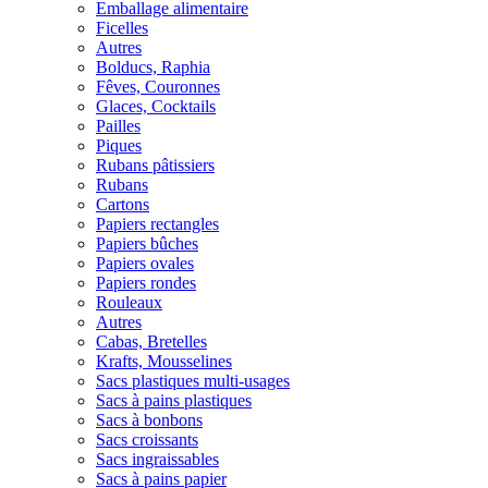
Emballage alimentaire
Ficelles
Autres
Bolducs, Raphia
Fêves, Couronnes
Glaces, Cocktails
Pailles
Piques
Rubans pâtissiers
Rubans
Cartons
Papiers rectangles
Papiers bûches
Papiers ovales
Papiers rondes
Rouleaux
Autres
Cabas, Bretelles
Krafts, Mousselines
Sacs plastiques multi-usages
Sacs à pains plastiques
Sacs à bonbons
Sacs croissants
Sacs ingraissables
Sacs à pains papier