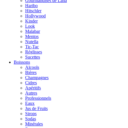
Gourmandises de Lana
Haribo
Hitschler
Hollywood
Kinder
Look
Malabar
Mentos
Nutella
Tic-Tac
Réglisses
Sucettes
Boissons
Alcools
Bières
Champagnes
Cidres
Apéritifs
Autres
Professionnels
Eaux
Jus de Fruits
Sirops
Sodas
Minérales