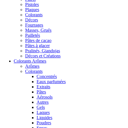
Pistoles
Plaques
Colorants
Décors
Fourrages
Masses, Grués
Pailletés
Pâtes de cacao
Pâtes à glacer
Pralinés, Giandujas
Décors et Créations
Colorants Arômes
Arômes
Colorants
Concentrés
Eaux parfumées
Extraits
Pâtes
Aérosols
Autres
Gels
Laques
Liquides
Poudres
Spray