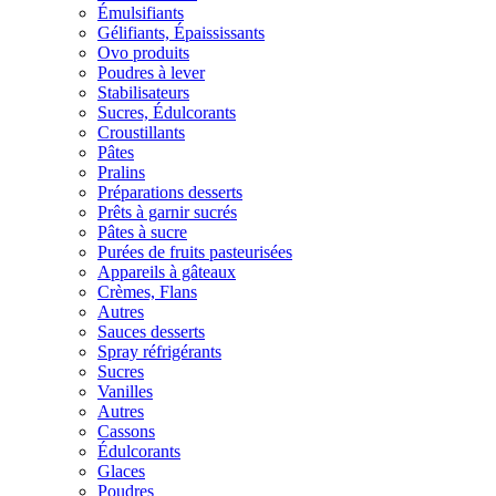
Émulsifiants
Gélifiants, Épaississants
Ovo produits
Poudres à lever
Stabilisateurs
Sucres, Édulcorants
Croustillants
Pâtes
Pralins
Préparations desserts
Prêts à garnir sucrés
Pâtes à sucre
Purées de fruits pasteurisées
Appareils à gâteaux
Crèmes, Flans
Autres
Sauces desserts
Spray réfrigérants
Sucres
Vanilles
Autres
Cassons
Édulcorants
Glaces
Poudres