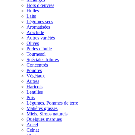
Hors d'œuvres
Huiles
Laits
Légumes secs
Aromatisées
Arachide
Autres variétés
Olives
Perles d'huile
Tournesol
Spéciales fritures
Concentrés
Poudres
Végétaux
Autres
Haricots
Lentilles
Pois
Légumes, Pommes de terre
Matières grasses
Miels, Sirops naturels
Quelques marques
Ancel
Celnat