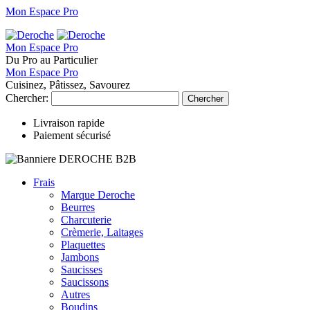
Mon Espace Pro
Mon Espace Pro
Du Pro au Particulier
Mon Espace Pro
Cuisinez, Pâtissez, Savourez
Chercher:
Chercher
Livraison rapide
Paiement sécurisé
Frais
Marque Deroche
Beurres
Charcuterie
Crèmerie, Laitages
Plaquettes
Jambons
Saucisses
Saucissons
Autres
Boudins