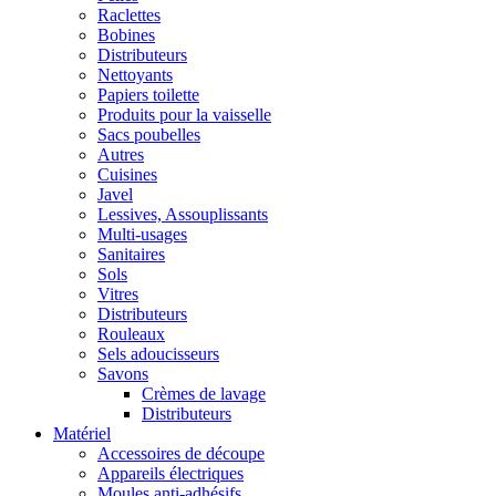
Raclettes
Bobines
Distributeurs
Nettoyants
Papiers toilette
Produits pour la vaisselle
Sacs poubelles
Autres
Cuisines
Javel
Lessives, Assouplissants
Multi-usages
Sanitaires
Sols
Vitres
Distributeurs
Rouleaux
Sels adoucisseurs
Savons
Crèmes de lavage
Distributeurs
Matériel
Accessoires de découpe
Appareils électriques
Moules anti-adhésifs