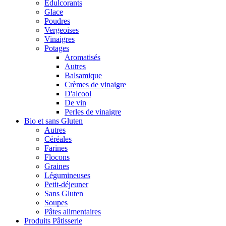
Édulcorants
Glace
Poudres
Vergeoises
Vinaigres
Potages
Aromatisés
Autres
Balsamique
Crèmes de vinaigre
D'alcool
De vin
Perles de vinaigre
Bio et sans Gluten
Autres
Céréales
Farines
Flocons
Graines
Légumineuses
Petit-déjeuner
Sans Gluten
Soupes
Pâtes alimentaires
Produits Pâtisserie