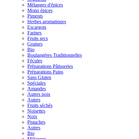
Mélanges d'épices
Mono épices
Piments
Herbes aromatiques
Escargots
Farines
Fruits secs
Graines
Bio
Boulangères Traditionnelles
Fécules
Préparations Pâtisseries
Préparations Pains
Sans Gluten
Spéciales
Amandes
Autres noix
Autres
Fruits séchés
Noisettes
Noix
Pistaches
Autres
Bio
Mélanges