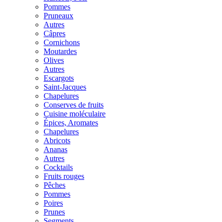
Pommes
Pruneaux
Autres
Câpres
Cornichons
Moutardes
Olives
Autres
Escargots
Saint-Jacques
Chapelures
Conserves de fruits
Cuisine moléculaire
Épices, Aromates
Chapelures
Abricots
Ananas
Autres
Cocktails
Fruits rouges
Pêches
Pommes
Poires
Prunes
Segments