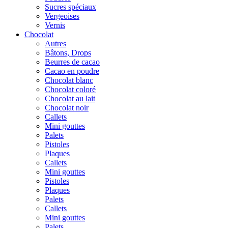
Sucres spéciaux
Vergeoises
Vernis
Chocolat
Autres
Bâtons, Drops
Beurres de cacao
Cacao en poudre
Chocolat blanc
Chocolat coloré
Chocolat au lait
Chocolat noir
Callets
Mini gouttes
Palets
Pistoles
Plaques
Callets
Mini gouttes
Pistoles
Plaques
Palets
Callets
Mini gouttes
Palets