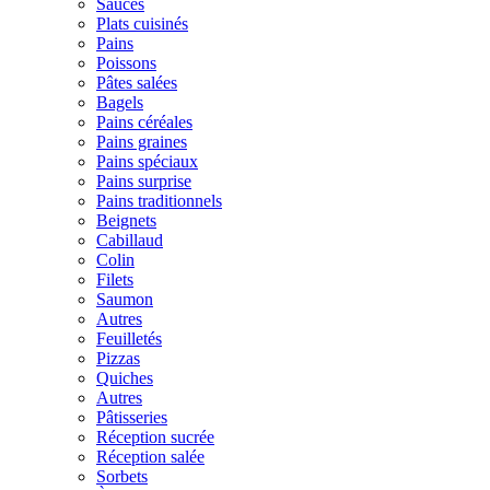
Sauces
Plats cuisinés
Pains
Poissons
Pâtes salées
Bagels
Pains céréales
Pains graines
Pains spéciaux
Pains surprise
Pains traditionnels
Beignets
Cabillaud
Colin
Filets
Saumon
Autres
Feuilletés
Pizzas
Quiches
Autres
Pâtisseries
Réception sucrée
Réception salée
Sorbets