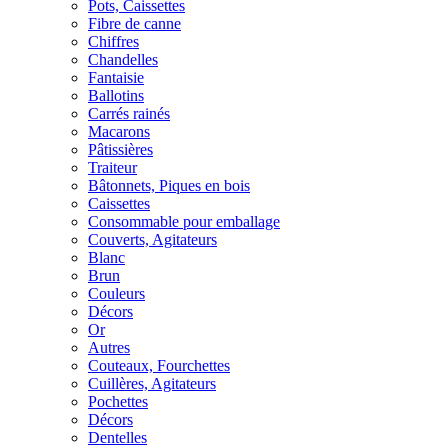
Pots, Caissettes
Fibre de canne
Chiffres
Chandelles
Fantaisie
Ballotins
Carrés rainés
Macarons
Pâtissières
Traiteur
Bâtonnets, Piques en bois
Caissettes
Consommable pour emballage
Couverts, Agitateurs
Blanc
Brun
Couleurs
Décors
Or
Autres
Couteaux, Fourchettes
Cuillères, Agitateurs
Pochettes
Décors
Dentelles