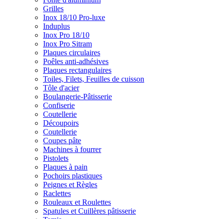
Grilles
Inox 18/10 Pro-luxe
Induplus
Inox Pro 18/10
Inox Pro Sitram
Plaques circulaires
Poêles anti-adhésives
Plaques rectangulaires
Toiles, Filets, Feuilles de cuisson
Tôle d'acier
Boulangerie-Pâtisserie
Confiserie
Coutellerie
Découpoirs
Coutellerie
Coupes pâte
Machines à fourrer
Pistolets
Plaques à pain
Pochoirs plastiques
Peignes et Règles
Raclettes
Rouleaux et Roulettes
Spatules et Cuillères pâtisserie