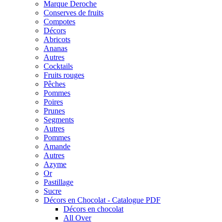
Marque Deroche
Conserves de fruits
Compotes
Décors
Abricots
Ananas
Autres
Cocktails
Fruits rouges
Pêches
Pommes
Poires
Prunes
Segments
Autres
Pommes
Amande
Autres
Azyme
Or
Pastillage
Sucre
Décors en Chocolat - Catalogue PDF
Décors en chocolat
All Over