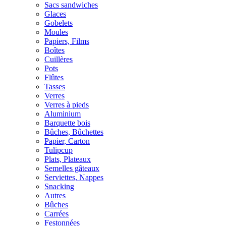
Sacs sandwiches
Glaces
Gobelets
Moules
Papiers, Films
Boîtes
Cuillères
Pots
Flûtes
Tasses
Verres
Verres à pieds
Aluminium
Barquette bois
Bûches, Bûchettes
Papier, Carton
Tulipcup
Plats, Plateaux
Semelles gâteaux
Serviettes, Nappes
Snacking
Autres
Bûches
Carrées
Festonnées