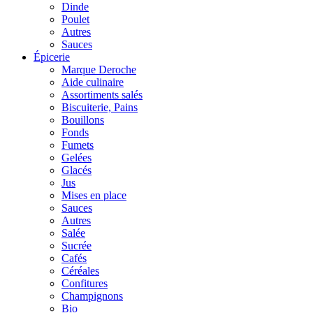
Dinde
Poulet
Autres
Sauces
Épicerie
Marque Deroche
Aide culinaire
Assortiments salés
Biscuiterie, Pains
Bouillons
Fonds
Fumets
Gelées
Glacés
Jus
Mises en place
Sauces
Autres
Salée
Sucrée
Cafés
Céréales
Confitures
Champignons
Bio