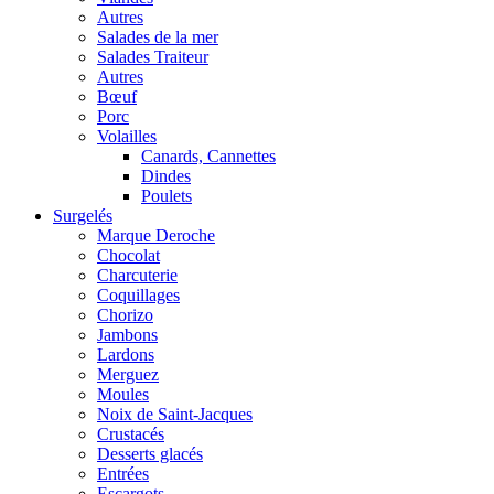
Autres
Salades de la mer
Salades Traiteur
Autres
Bœuf
Porc
Volailles
Canards, Cannettes
Dindes
Poulets
Surgelés
Marque Deroche
Chocolat
Charcuterie
Coquillages
Chorizo
Jambons
Lardons
Merguez
Moules
Noix de Saint-Jacques
Crustacés
Desserts glacés
Entrées
Escargots