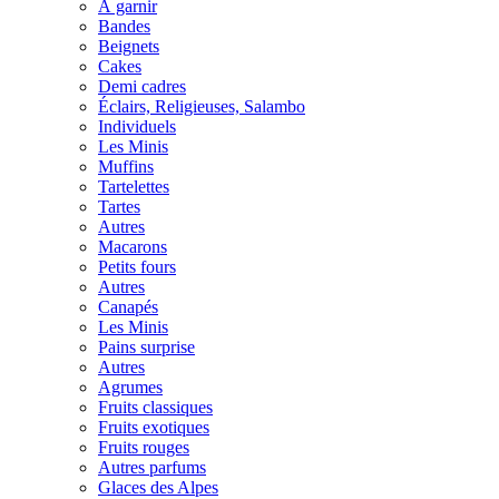
À garnir
Bandes
Beignets
Cakes
Demi cadres
Éclairs, Religieuses, Salambo
Individuels
Les Minis
Muffins
Tartelettes
Tartes
Autres
Macarons
Petits fours
Autres
Canapés
Les Minis
Pains surprise
Autres
Agrumes
Fruits classiques
Fruits exotiques
Fruits rouges
Autres parfums
Glaces des Alpes