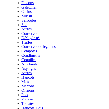
Flocons
Galettines
Grains
Muesli
Semoules
Son
Autres
Conserves
Déshydratés
Truffes
Conserves de légumes
Compotes
Condiments
Coquilles
Artichauts
Asperges
Autres
Haricots
Maïs
Marrons
Oignons
Pois
Poireaux
Tomates
Haricots, Pois