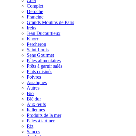
Chef
Complet
Deroche
Francine
Grands Moulins de Paris
Ireks
Jean Ducourtieux
Knorr
Percheron
Saint Louis
Sens Gourmet
Pâtes alimentaires
Prêts à garnir salés
Plats cuisinés
Poivres
Asiatiques
Autres
Bio
Blé dur
Aux œufs
Italiennes
Produits de la mer
Pâtes à tartiner
Riz
Sauces