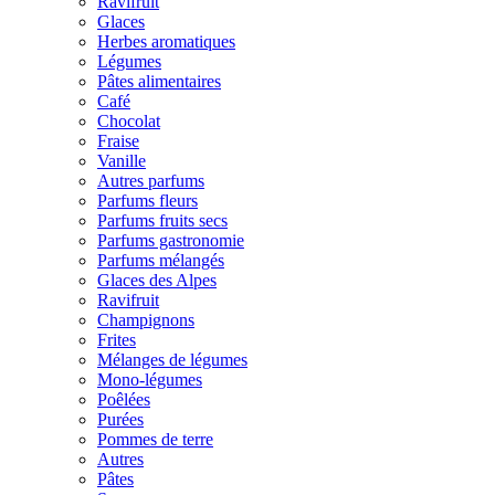
Ravifruit
Glaces
Herbes aromatiques
Légumes
Pâtes alimentaires
Café
Chocolat
Fraise
Vanille
Autres parfums
Parfums fleurs
Parfums fruits secs
Parfums gastronomie
Parfums mélangés
Glaces des Alpes
Ravifruit
Champignons
Frites
Mélanges de légumes
Mono-légumes
Poêlées
Purées
Pommes de terre
Autres
Pâtes