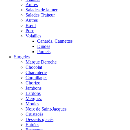
Autres
Salades de la mer
Salades Traiteur
Autres
Bœuf
Porc
Volailles
Canards, Cannettes
Dindes
Poulets
Surgelés
Marque Deroche
Chocolat
Charcuterie
Coquillages
Chorizo
Jambons
Lardons
Merguez
Moules
Noix de Saint-Jacques
Crustacés
Desserts glacés
Entrées
Escargots