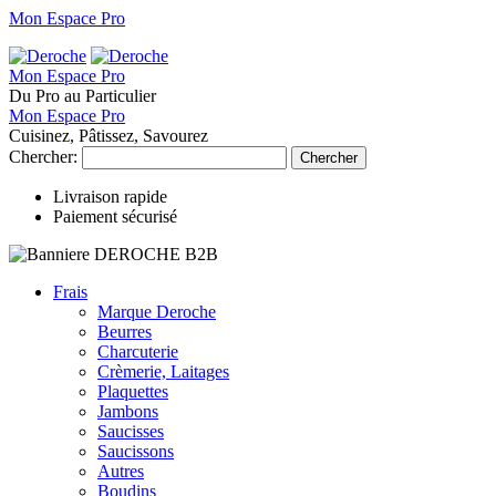
Mon Espace Pro
Mon Espace Pro
Du Pro au Particulier
Mon Espace Pro
Cuisinez, Pâtissez, Savourez
Chercher:
Chercher
Livraison rapide
Paiement sécurisé
Frais
Marque Deroche
Beurres
Charcuterie
Crèmerie, Laitages
Plaquettes
Jambons
Saucisses
Saucissons
Autres
Boudins