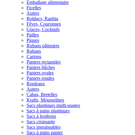
Emballage alimentaire
Ficelles
Autres
Bolducs, Raphia
Fêves, Couronnes
Glaces, Cocktails
Pailles
Piques
Rubans pâtissiers
Rubans
Cartons
Papiers rectangles
Papiers bûches
Papiers ovales
Papiers rondes
Rouleaux
Autres
Cabas, Bretelles
Krafts, Mousselines
Sacs plastiques multi-usages
Sacs à pains plastiques
Sacs à bonbons
Sacs croissants
Sacs ingraissables
Sacs à pains papier