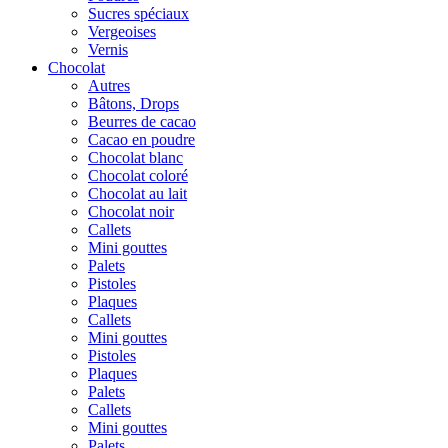
Sucres spéciaux
Vergeoises
Vernis
Chocolat
Autres
Bâtons, Drops
Beurres de cacao
Cacao en poudre
Chocolat blanc
Chocolat coloré
Chocolat au lait
Chocolat noir
Callets
Mini gouttes
Palets
Pistoles
Plaques
Callets
Mini gouttes
Pistoles
Plaques
Palets
Callets
Mini gouttes
Palets