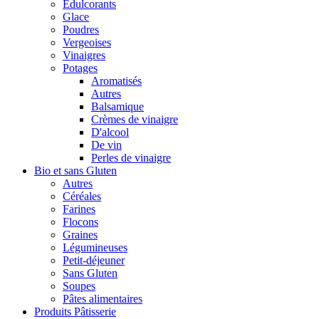
Édulcorants
Glace
Poudres
Vergeoises
Vinaigres
Potages
Aromatisés
Autres
Balsamique
Crèmes de vinaigre
D'alcool
De vin
Perles de vinaigre
Bio et sans Gluten
Autres
Céréales
Farines
Flocons
Graines
Légumineuses
Petit-déjeuner
Sans Gluten
Soupes
Pâtes alimentaires
Produits Pâtisserie