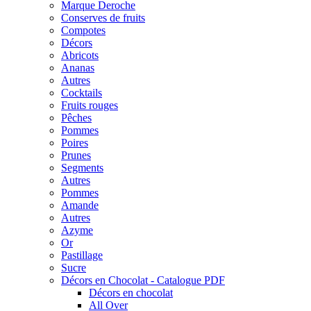
Marque Deroche
Conserves de fruits
Compotes
Décors
Abricots
Ananas
Autres
Cocktails
Fruits rouges
Pêches
Pommes
Poires
Prunes
Segments
Autres
Pommes
Amande
Autres
Azyme
Or
Pastillage
Sucre
Décors en Chocolat - Catalogue PDF
Décors en chocolat
All Over