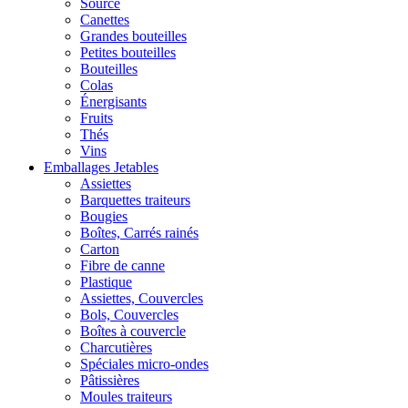
Source
Canettes
Grandes bouteilles
Petites bouteilles
Bouteilles
Colas
Énergisants
Fruits
Thés
Vins
Emballages Jetables
Assiettes
Barquettes traiteurs
Bougies
Boîtes, Carrés rainés
Carton
Fibre de canne
Plastique
Assiettes, Couvercles
Bols, Couvercles
Boîtes à couvercle
Charcutières
Spéciales micro-ondes
Pâtissières
Moules traiteurs