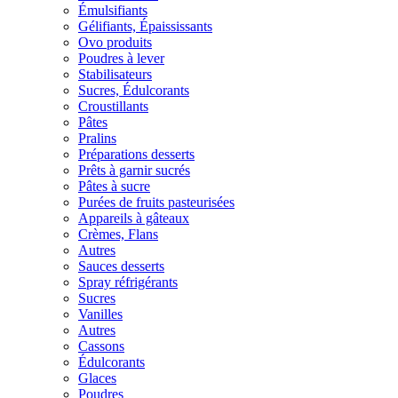
Émulsifiants
Gélifiants, Épaississants
Ovo produits
Poudres à lever
Stabilisateurs
Sucres, Édulcorants
Croustillants
Pâtes
Pralins
Préparations desserts
Prêts à garnir sucrés
Pâtes à sucre
Purées de fruits pasteurisées
Appareils à gâteaux
Crèmes, Flans
Autres
Sauces desserts
Spray réfrigérants
Sucres
Vanilles
Autres
Cassons
Édulcorants
Glaces
Poudres