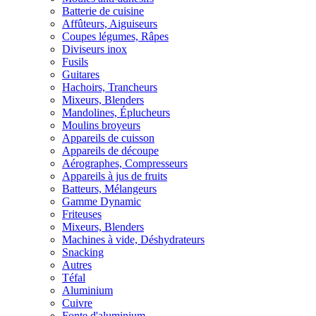
Batterie de cuisine
Affûteurs, Aiguiseurs
Coupes légumes, Râpes
Diviseurs inox
Fusils
Guitares
Hachoirs, Trancheurs
Mixeurs, Blenders
Mandolines, Éplucheurs
Moulins broyeurs
Appareils de cuisson
Appareils de découpe
Aérographes, Compresseurs
Appareils à jus de fruits
Batteurs, Mélangeurs
Gamme Dynamic
Friteuses
Mixeurs, Blenders
Machines à vide, Déshydrateurs
Snacking
Autres
Téfal
Aluminium
Cuivre
Fonte d'aluminium