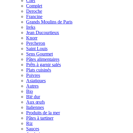
Chef
Complet
Deroche
Francine
Grands Moulins de Paris
Ireks
Jean Ducourtieux
Knorr
Percheron
Saint Louis
Sens Gourmet
Pâtes alimentaires
Prêts à garnir salés
Plats cuisinés
Poivres
Asiatiques
Autres
Bio
Blé dur
Aux œufs
Italiennes
Produits de la mer
Pâtes à tartiner
Riz
Sauces