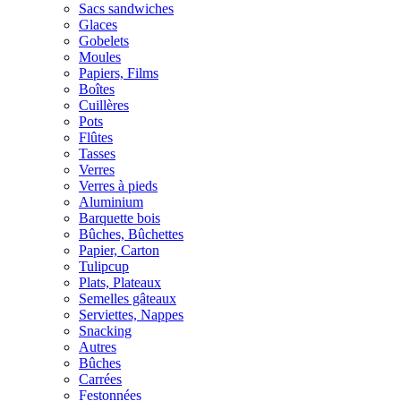
Sacs sandwiches
Glaces
Gobelets
Moules
Papiers, Films
Boîtes
Cuillères
Pots
Flûtes
Tasses
Verres
Verres à pieds
Aluminium
Barquette bois
Bûches, Bûchettes
Papier, Carton
Tulipcup
Plats, Plateaux
Semelles gâteaux
Serviettes, Nappes
Snacking
Autres
Bûches
Carrées
Festonnées