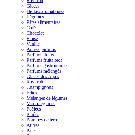
Ravifruit
Glaces
Herbes aromatiques
Légumes
Pâtes alimentaires
Café
Chocolat
Fraise
Vanille
Autres parfums
Parfums fleurs
Parfums fruits secs
Parfums gastronomie
Parfums mélangés
Glaces des Alpes
Ravifruit
Champignons
Frites
Mélanges de légumes
Mono-légumes
Poêlées
Purées
Pommes de terre
Autres
Pâtes