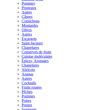
Pommes
Pruneaux
Autres
Câpres
Cornichons
Moutardes
Olives
Autres
Escargots
Saint-Jacques
Chapelures
Conserves de fruits
Cuisine moléculaire
Épices, Aromates
Chapelures
Abricots
Ananas
Autres
Cocktails
Fruits rouges
Pêches
Pommes
Poires
Prunes
Segments