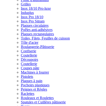
Grilles
Inox 18/10 Pro-luxe
Induplus
Inox Pro 18/10
Inox Pro Sitram
Plaques circulaires
Poêles anti-adhésives
Plaques rectangulaires
Toiles, Filets, Feuilles de cuisson
Tôle d'acier
Boulangerie-Pâtisserie
Confiserie
Coutellerie
Découpoirs
Coutellerie
Coupes pâte
Machines à fourrer
Pistolets
Plaques à pain
Pochoirs plastiques
Peignes et Règles
Raclettes
Rouleaux et Roulettes
Spatules et Cuillères pâtisserie