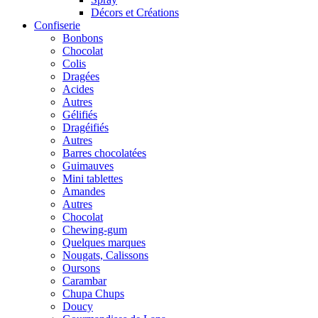
Décors et Créations
Confiserie
Bonbons
Chocolat
Colis
Dragées
Acides
Autres
Gélifiés
Dragéifiés
Autres
Barres chocolatées
Guimauves
Mini tablettes
Amandes
Autres
Chocolat
Chewing-gum
Quelques marques
Nougats, Calissons
Oursons
Carambar
Chupa Chups
Doucy