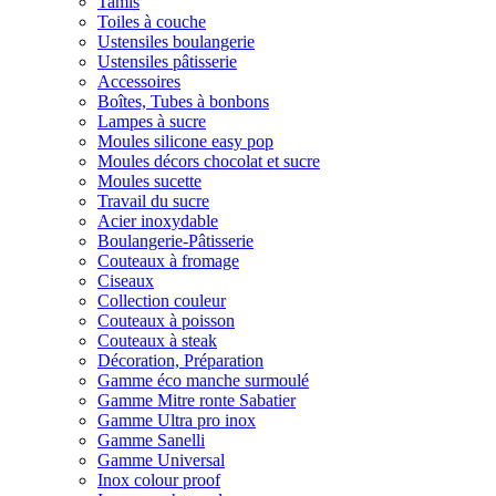
Tamis
Toiles à couche
Ustensiles boulangerie
Ustensiles pâtisserie
Accessoires
Boîtes, Tubes à bonbons
Lampes à sucre
Moules silicone easy pop
Moules décors chocolat et sucre
Moules sucette
Travail du sucre
Acier inoxydable
Boulangerie-Pâtisserie
Couteaux à fromage
Ciseaux
Collection couleur
Couteaux à poisson
Couteaux à steak
Décoration, Préparation
Gamme éco manche surmoulé
Gamme Mitre ronte Sabatier
Gamme Ultra pro inox
Gamme Sanelli
Gamme Universal
Inox colour proof