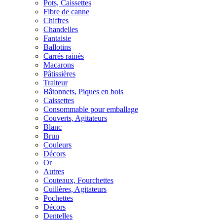
Pots, Caissettes
Fibre de canne
Chiffres
Chandelles
Fantaisie
Ballotins
Carrés rainés
Macarons
Pâtissières
Traiteur
Bâtonnets, Piques en bois
Caissettes
Consommable pour emballage
Couverts, Agitateurs
Blanc
Brun
Couleurs
Décors
Or
Autres
Couteaux, Fourchettes
Cuillères, Agitateurs
Pochettes
Décors
Dentelles