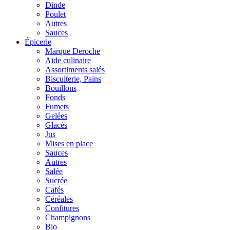
Dinde
Poulet
Autres
Sauces
Épicerie
Marque Deroche
Aide culinaire
Assortiments salés
Biscuiterie, Pains
Bouillons
Fonds
Fumets
Gelées
Glacés
Jus
Mises en place
Sauces
Autres
Salée
Sucrée
Cafés
Céréales
Confitures
Champignons
Bio