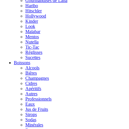
Gourmandises de Lana
Haribo
Hitschler
Hollywood
Kinder
Look
Malabar
Mentos
Nutella
Tic-Tac
Réglisses
Sucettes
Boissons
Alcools
Bières
Champagnes
Cidres
Apéritifs
Autres
Professionnels
Eaux
Jus de Fruits
Sirops
Sodas
Minérales