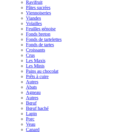
Ravifruit
Pâtes sucrées
Viennoiseries
Viandes
Volailles
Feuilles génoise
Fonds breton
Fonds de tartelettes
Fonds de tartes
Croissants
Crus
Les Maxis
Les Minis
Pains au chocolat
Prêts à cuire
Autres
Abats
Agneau
Autres
Bœuf
Bœuf haché
Lapin
Porc
Veau
Canard