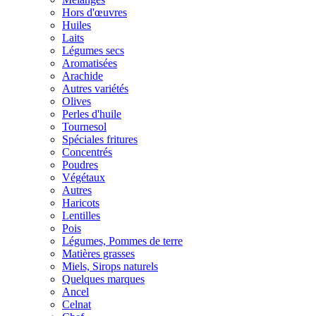
Hors d'œuvres
Huiles
Laits
Légumes secs
Aromatisées
Arachide
Autres variétés
Olives
Perles d'huile
Tournesol
Spéciales fritures
Concentrés
Poudres
Végétaux
Autres
Haricots
Lentilles
Pois
Légumes, Pommes de terre
Matières grasses
Miels, Sirops naturels
Quelques marques
Ancel
Celnat