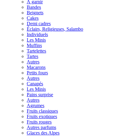
À garnir
Bandes
Beignets
Cakes
Demi cadres
Éclairs, Religieuses, Salambo
Individuels
Les Minis
Muffins
Tartelettes
Tartes
Autres
Macarons
Petits fours
Autres
Canapés
Les Minis
Pains surprise
Autres
Agrumes
Fruits classiques
Fruits exotiques
Fruits rouges
Autres parfums
Glaces des Alpes