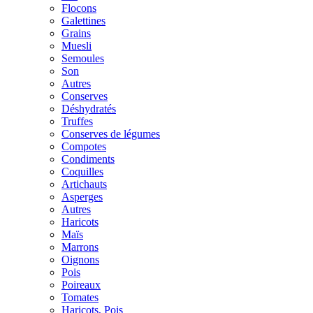
Flocons
Galettines
Grains
Muesli
Semoules
Son
Autres
Conserves
Déshydratés
Truffes
Conserves de légumes
Compotes
Condiments
Coquilles
Artichauts
Asperges
Autres
Haricots
Maïs
Marrons
Oignons
Pois
Poireaux
Tomates
Haricots, Pois