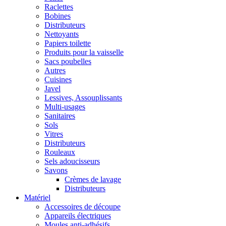
Raclettes
Bobines
Distributeurs
Nettoyants
Papiers toilette
Produits pour la vaisselle
Sacs poubelles
Autres
Cuisines
Javel
Lessives, Assouplissants
Multi-usages
Sanitaires
Sols
Vitres
Distributeurs
Rouleaux
Sels adoucisseurs
Savons
Crèmes de lavage
Distributeurs
Matériel
Accessoires de découpe
Appareils électriques
Moules anti-adhésifs