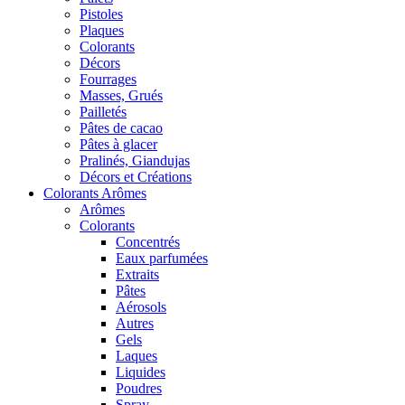
Pistoles
Plaques
Colorants
Décors
Fourrages
Masses, Grués
Pailletés
Pâtes de cacao
Pâtes à glacer
Pralinés, Giandujas
Décors et Créations
Colorants Arômes
Arômes
Colorants
Concentrés
Eaux parfumées
Extraits
Pâtes
Aérosols
Autres
Gels
Laques
Liquides
Poudres
Spray