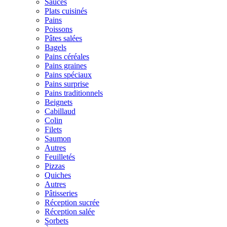
Sauces
Plats cuisinés
Pains
Poissons
Pâtes salées
Bagels
Pains céréales
Pains graines
Pains spéciaux
Pains surprise
Pains traditionnels
Beignets
Cabillaud
Colin
Filets
Saumon
Autres
Feuilletés
Pizzas
Quiches
Autres
Pâtisseries
Réception sucrée
Réception salée
Sorbets