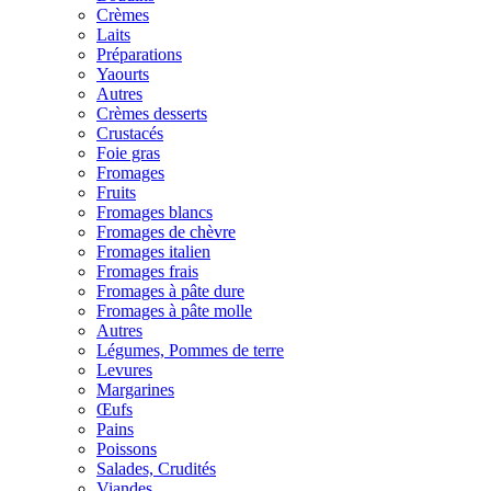
Crèmes
Laits
Préparations
Yaourts
Autres
Crèmes desserts
Crustacés
Foie gras
Fromages
Fruits
Fromages blancs
Fromages de chèvre
Fromages italien
Fromages frais
Fromages à pâte dure
Fromages à pâte molle
Autres
Légumes, Pommes de terre
Levures
Margarines
Œufs
Pains
Poissons
Salades, Crudités
Viandes