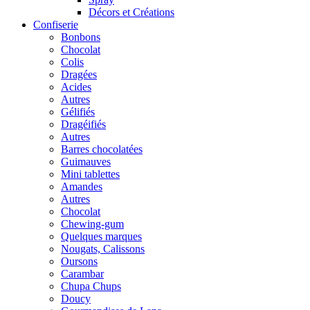
Décors et Créations
Confiserie
Bonbons
Chocolat
Colis
Dragées
Acides
Autres
Gélifiés
Dragéifiés
Autres
Barres chocolatées
Guimauves
Mini tablettes
Amandes
Autres
Chocolat
Chewing-gum
Quelques marques
Nougats, Calissons
Oursons
Carambar
Chupa Chups
Doucy