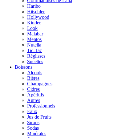
Gourmandises de Lana
Haribo
Hitschler
Hollywood
Kinder
Look
Malabar
Mentos
Nutella
Tic-Tac
Réglisses
Sucettes
Boissons
Alcools
Bières
Champagnes
Cidres
Apéritifs
Autres
Professionnels
Eaux
Jus de Fruits
Sirops
Sodas
Minérales