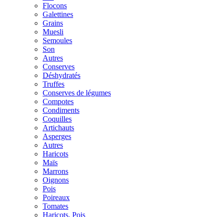
Flocons
Galettines
Grains
Muesli
Semoules
Son
Autres
Conserves
Déshydratés
Truffes
Conserves de légumes
Compotes
Condiments
Coquilles
Artichauts
Asperges
Autres
Haricots
Maïs
Marrons
Oignons
Pois
Poireaux
Tomates
Haricots, Pois