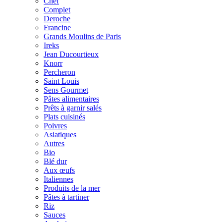
Chef
Complet
Deroche
Francine
Grands Moulins de Paris
Ireks
Jean Ducourtieux
Knorr
Percheron
Saint Louis
Sens Gourmet
Pâtes alimentaires
Prêts à garnir salés
Plats cuisinés
Poivres
Asiatiques
Autres
Bio
Blé dur
Aux œufs
Italiennes
Produits de la mer
Pâtes à tartiner
Riz
Sauces