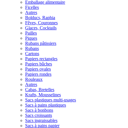
Emballage alimentaire
Ficelles
Autres
Bolducs, Raphia
Fêves, Couronnes
Glaces, Cocktails
Pailles
Piques
Rubans pâtissiers
Rubans
Cartons
Papiers rectangles
Papiers bûches
Papiers ovales
Papiers rondes
Rouleaux
Autres
Cabas, Bretelles
Krafts, Mousselines
Sacs plastiques multi-usages
Sacs à pains plastiques
Sacs à bonbons
Sacs croissants
Sacs ingraissables
Sacs à pains papier