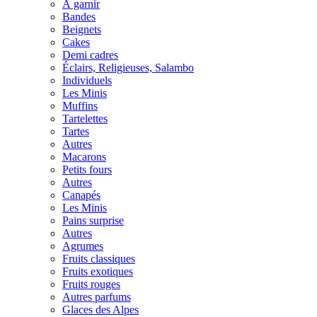
À garnir
Bandes
Beignets
Cakes
Demi cadres
Éclairs, Religieuses, Salambo
Individuels
Les Minis
Muffins
Tartelettes
Tartes
Autres
Macarons
Petits fours
Autres
Canapés
Les Minis
Pains surprise
Autres
Agrumes
Fruits classiques
Fruits exotiques
Fruits rouges
Autres parfums
Glaces des Alpes