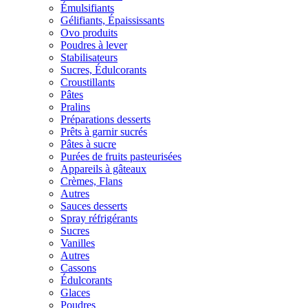
Émulsifiants
Gélifiants, Épaississants
Ovo produits
Poudres à lever
Stabilisateurs
Sucres, Édulcorants
Croustillants
Pâtes
Pralins
Préparations desserts
Prêts à garnir sucrés
Pâtes à sucre
Purées de fruits pasteurisées
Appareils à gâteaux
Crèmes, Flans
Autres
Sauces desserts
Spray réfrigérants
Sucres
Vanilles
Autres
Cassons
Édulcorants
Glaces
Poudres