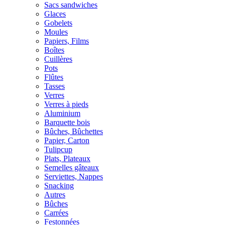
Sacs sandwiches
Glaces
Gobelets
Moules
Papiers, Films
Boîtes
Cuillères
Pots
Flûtes
Tasses
Verres
Verres à pieds
Aluminium
Barquette bois
Bûches, Bûchettes
Papier, Carton
Tulipcup
Plats, Plateaux
Semelles gâteaux
Serviettes, Nappes
Snacking
Autres
Bûches
Carrées
Festonnées