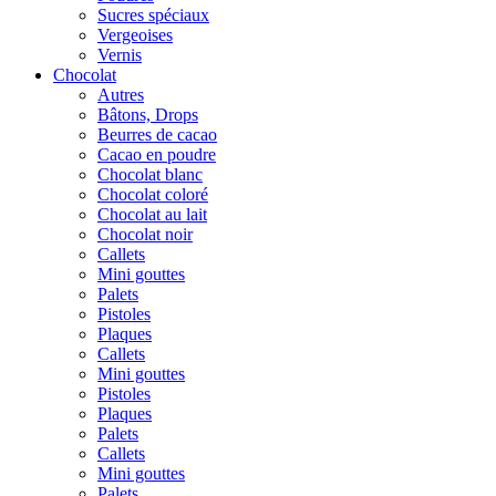
Sucres spéciaux
Vergeoises
Vernis
Chocolat
Autres
Bâtons, Drops
Beurres de cacao
Cacao en poudre
Chocolat blanc
Chocolat coloré
Chocolat au lait
Chocolat noir
Callets
Mini gouttes
Palets
Pistoles
Plaques
Callets
Mini gouttes
Pistoles
Plaques
Palets
Callets
Mini gouttes
Palets