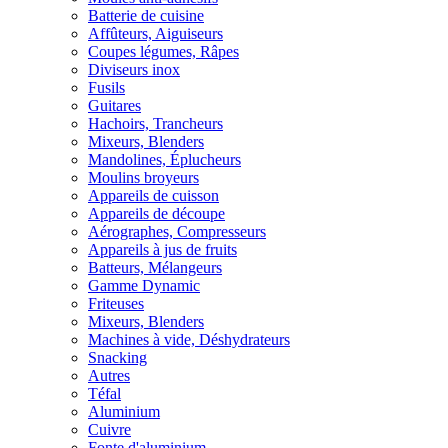
Batterie de cuisine
Affûteurs, Aiguiseurs
Coupes légumes, Râpes
Diviseurs inox
Fusils
Guitares
Hachoirs, Trancheurs
Mixeurs, Blenders
Mandolines, Éplucheurs
Moulins broyeurs
Appareils de cuisson
Appareils de découpe
Aérographes, Compresseurs
Appareils à jus de fruits
Batteurs, Mélangeurs
Gamme Dynamic
Friteuses
Mixeurs, Blenders
Machines à vide, Déshydrateurs
Snacking
Autres
Téfal
Aluminium
Cuivre
Fonte d'aluminium