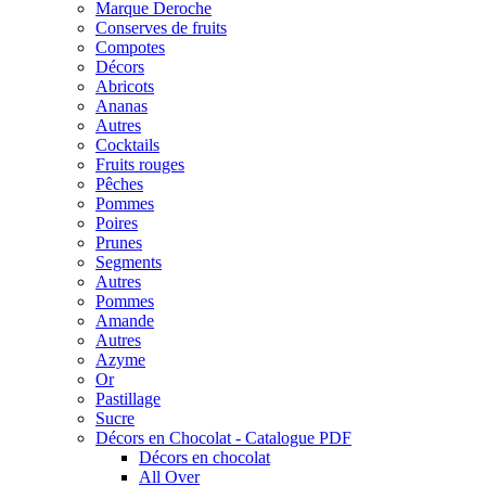
Marque Deroche
Conserves de fruits
Compotes
Décors
Abricots
Ananas
Autres
Cocktails
Fruits rouges
Pêches
Pommes
Poires
Prunes
Segments
Autres
Pommes
Amande
Autres
Azyme
Or
Pastillage
Sucre
Décors en Chocolat - Catalogue PDF
Décors en chocolat
All Over