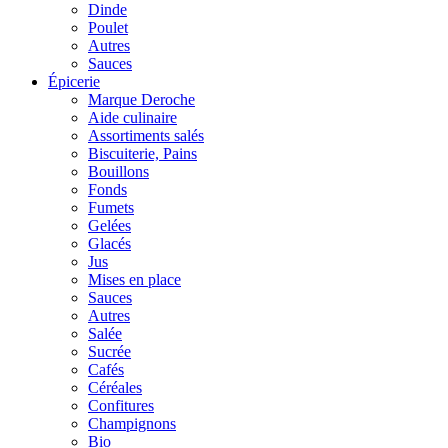
Dinde
Poulet
Autres
Sauces
Épicerie
Marque Deroche
Aide culinaire
Assortiments salés
Biscuiterie, Pains
Bouillons
Fonds
Fumets
Gelées
Glacés
Jus
Mises en place
Sauces
Autres
Salée
Sucrée
Cafés
Céréales
Confitures
Champignons
Bio