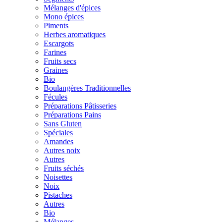
Mélanges d'épices
Mono épices
Piments
Herbes aromatiques
Escargots
Farines
Fruits secs
Graines
Bio
Boulangères Traditionnelles
Fécules
Préparations Pâtisseries
Préparations Pains
Sans Gluten
Spéciales
Amandes
Autres noix
Autres
Fruits séchés
Noisettes
Noix
Pistaches
Autres
Bio
Mélanges