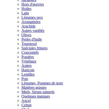
Hors d'œuvres
Huiles
Laits
Légumes secs
Aromatisées
Arachide
Autres variétés
Olives
Perles d'huile
Tournesol
Spéciales fritures
Concentrés
Poudres
Végétaux
Autres
Haricots
Lentilles
Pois
Légumes, Pommes de terre
Matières grasses
Miels, Sirops naturels
Quelques marques
Ancel
Celnat