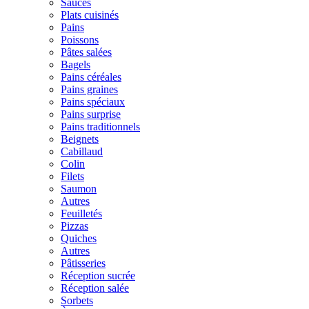
Sauces
Plats cuisinés
Pains
Poissons
Pâtes salées
Bagels
Pains céréales
Pains graines
Pains spéciaux
Pains surprise
Pains traditionnels
Beignets
Cabillaud
Colin
Filets
Saumon
Autres
Feuilletés
Pizzas
Quiches
Autres
Pâtisseries
Réception sucrée
Réception salée
Sorbets