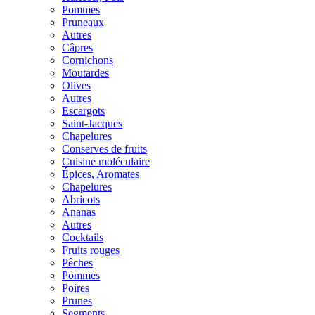
Pommes
Pruneaux
Autres
Câpres
Cornichons
Moutardes
Olives
Autres
Escargots
Saint-Jacques
Chapelures
Conserves de fruits
Cuisine moléculaire
Épices, Aromates
Chapelures
Abricots
Ananas
Autres
Cocktails
Fruits rouges
Pêches
Pommes
Poires
Prunes
Segments