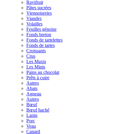
Ravifruit
Pâtes sucrées
Viennoiseries
Viandes
Volailles
Feuilles génoise
Fonds breton
Fonds de tartelettes
Fonds de tartes
Croissants
Crus
Les Maxis
Les Minis
Pains au chocolat
Prêts à cuire
Autres
Abats
Agneau
Autres
Bœuf
Bœuf haché
Lapin
Porc
Veau
Canard