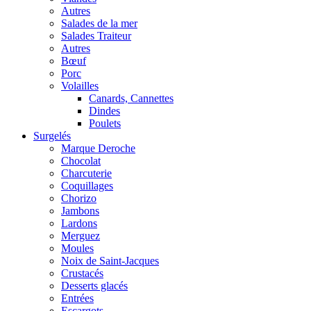
Autres
Salades de la mer
Salades Traiteur
Autres
Bœuf
Porc
Volailles
Canards, Cannettes
Dindes
Poulets
Surgelés
Marque Deroche
Chocolat
Charcuterie
Coquillages
Chorizo
Jambons
Lardons
Merguez
Moules
Noix de Saint-Jacques
Crustacés
Desserts glacés
Entrées
Escargots