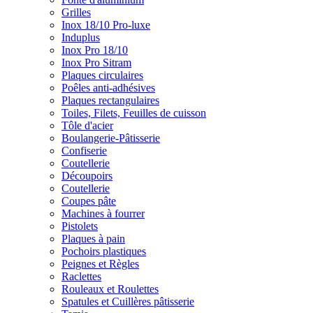
Grilles
Inox 18/10 Pro-luxe
Induplus
Inox Pro 18/10
Inox Pro Sitram
Plaques circulaires
Poêles anti-adhésives
Plaques rectangulaires
Toiles, Filets, Feuilles de cuisson
Tôle d'acier
Boulangerie-Pâtisserie
Confiserie
Coutellerie
Découpoirs
Coutellerie
Coupes pâte
Machines à fourrer
Pistolets
Plaques à pain
Pochoirs plastiques
Peignes et Règles
Raclettes
Rouleaux et Roulettes
Spatules et Cuillères pâtisserie