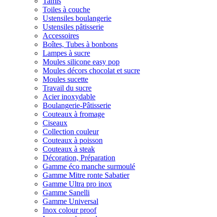
Tamis
Toiles à couche
Ustensiles boulangerie
Ustensiles pâtisserie
Accessoires
Boîtes, Tubes à bonbons
Lampes à sucre
Moules silicone easy pop
Moules décors chocolat et sucre
Moules sucette
Travail du sucre
Acier inoxydable
Boulangerie-Pâtisserie
Couteaux à fromage
Ciseaux
Collection couleur
Couteaux à poisson
Couteaux à steak
Décoration, Préparation
Gamme éco manche surmoulé
Gamme Mitre ronte Sabatier
Gamme Ultra pro inox
Gamme Sanelli
Gamme Universal
Inox colour proof