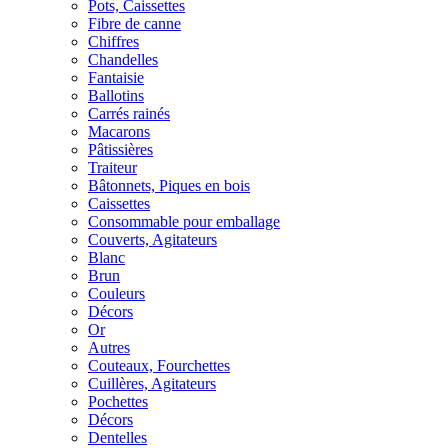
Pots, Caissettes
Fibre de canne
Chiffres
Chandelles
Fantaisie
Ballotins
Carrés rainés
Macarons
Pâtissières
Traiteur
Bâtonnets, Piques en bois
Caissettes
Consommable pour emballage
Couverts, Agitateurs
Blanc
Brun
Couleurs
Décors
Or
Autres
Couteaux, Fourchettes
Cuillères, Agitateurs
Pochettes
Décors
Dentelles