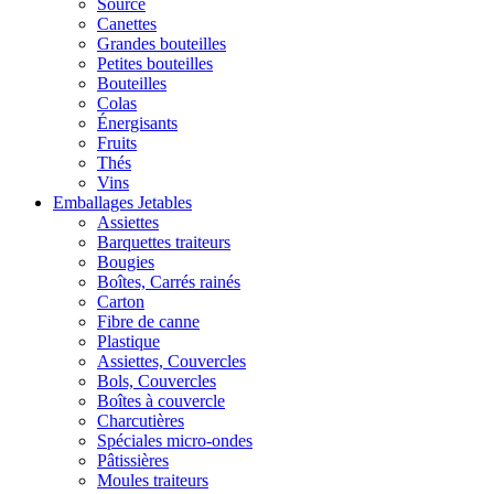
Source
Canettes
Grandes bouteilles
Petites bouteilles
Bouteilles
Colas
Énergisants
Fruits
Thés
Vins
Emballages Jetables
Assiettes
Barquettes traiteurs
Bougies
Boîtes, Carrés rainés
Carton
Fibre de canne
Plastique
Assiettes, Couvercles
Bols, Couvercles
Boîtes à couvercle
Charcutières
Spéciales micro-ondes
Pâtissières
Moules traiteurs