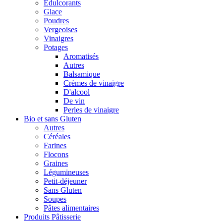
Édulcorants
Glace
Poudres
Vergeoises
Vinaigres
Potages
Aromatisés
Autres
Balsamique
Crèmes de vinaigre
D'alcool
De vin
Perles de vinaigre
Bio et sans Gluten
Autres
Céréales
Farines
Flocons
Graines
Légumineuses
Petit-déjeuner
Sans Gluten
Soupes
Pâtes alimentaires
Produits Pâtisserie