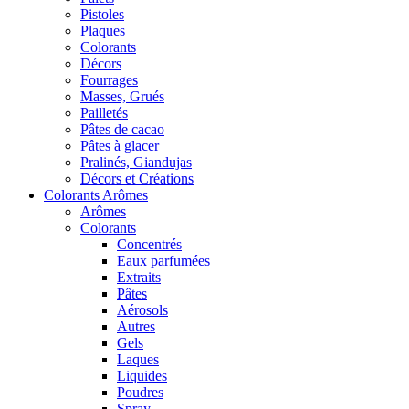
Pistoles
Plaques
Colorants
Décors
Fourrages
Masses, Grués
Pailletés
Pâtes de cacao
Pâtes à glacer
Pralinés, Giandujas
Décors et Créations
Colorants Arômes
Arômes
Colorants
Concentrés
Eaux parfumées
Extraits
Pâtes
Aérosols
Autres
Gels
Laques
Liquides
Poudres
Spray