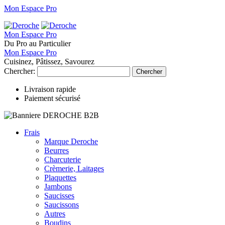
Mon Espace Pro
Mon Espace Pro
Du Pro au Particulier
Mon Espace Pro
Cuisinez, Pâtissez, Savourez
Chercher:
Chercher
Livraison rapide
Paiement sécurisé
Frais
Marque Deroche
Beurres
Charcuterie
Crèmerie, Laitages
Plaquettes
Jambons
Saucisses
Saucissons
Autres
Boudins