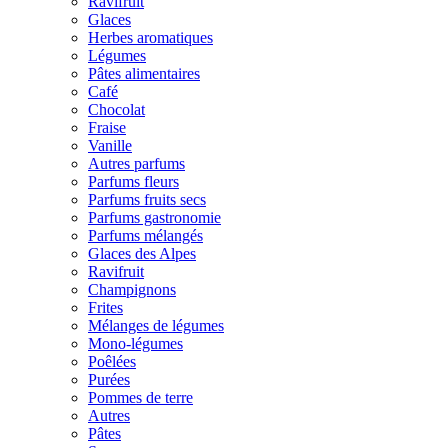
Ravifruit
Glaces
Herbes aromatiques
Légumes
Pâtes alimentaires
Café
Chocolat
Fraise
Vanille
Autres parfums
Parfums fleurs
Parfums fruits secs
Parfums gastronomie
Parfums mélangés
Glaces des Alpes
Ravifruit
Champignons
Frites
Mélanges de légumes
Mono-légumes
Poêlées
Purées
Pommes de terre
Autres
Pâtes