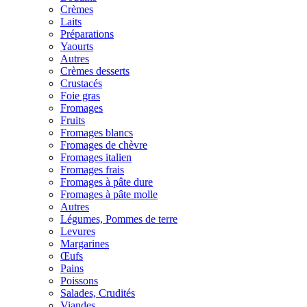
Crèmes
Laits
Préparations
Yaourts
Autres
Crèmes desserts
Crustacés
Foie gras
Fromages
Fruits
Fromages blancs
Fromages de chèvre
Fromages italien
Fromages frais
Fromages à pâte dure
Fromages à pâte molle
Autres
Légumes, Pommes de terre
Levures
Margarines
Œufs
Pains
Poissons
Salades, Crudités
Viandes