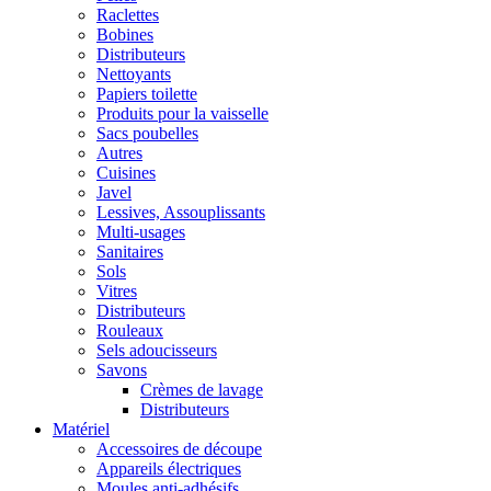
Raclettes
Bobines
Distributeurs
Nettoyants
Papiers toilette
Produits pour la vaisselle
Sacs poubelles
Autres
Cuisines
Javel
Lessives, Assouplissants
Multi-usages
Sanitaires
Sols
Vitres
Distributeurs
Rouleaux
Sels adoucisseurs
Savons
Crèmes de lavage
Distributeurs
Matériel
Accessoires de découpe
Appareils électriques
Moules anti-adhésifs