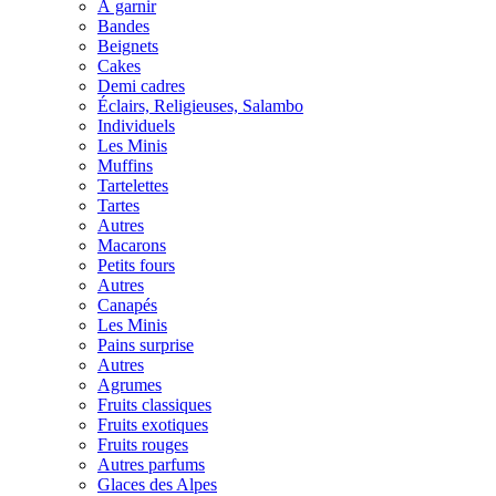
À garnir
Bandes
Beignets
Cakes
Demi cadres
Éclairs, Religieuses, Salambo
Individuels
Les Minis
Muffins
Tartelettes
Tartes
Autres
Macarons
Petits fours
Autres
Canapés
Les Minis
Pains surprise
Autres
Agrumes
Fruits classiques
Fruits exotiques
Fruits rouges
Autres parfums
Glaces des Alpes