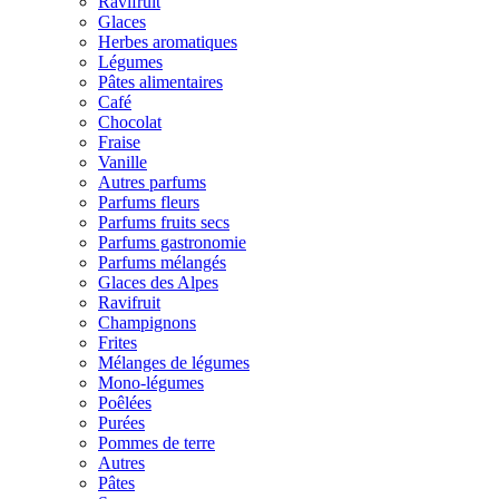
Ravifruit
Glaces
Herbes aromatiques
Légumes
Pâtes alimentaires
Café
Chocolat
Fraise
Vanille
Autres parfums
Parfums fleurs
Parfums fruits secs
Parfums gastronomie
Parfums mélangés
Glaces des Alpes
Ravifruit
Champignons
Frites
Mélanges de légumes
Mono-légumes
Poêlées
Purées
Pommes de terre
Autres
Pâtes