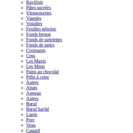
Ravifruit
Pâtes sucrées
Viennoiseries
Viandes
Volailles
Feuilles génoise
Fonds breton
Fonds de tartelettes
Fonds de tartes
Croissants
Crus
Les Maxis
Les Minis
Pains au chocolat
Prêts à cuire
Autres
Abats
Agneau
Autres
Bœuf
Bœuf haché
Lapin
Porc
Veau
Canard