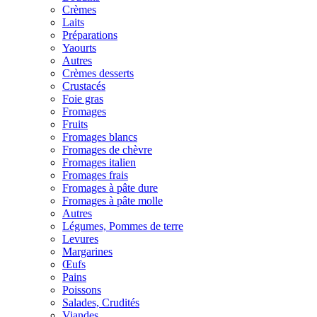
Crèmes
Laits
Préparations
Yaourts
Autres
Crèmes desserts
Crustacés
Foie gras
Fromages
Fruits
Fromages blancs
Fromages de chèvre
Fromages italien
Fromages frais
Fromages à pâte dure
Fromages à pâte molle
Autres
Légumes, Pommes de terre
Levures
Margarines
Œufs
Pains
Poissons
Salades, Crudités
Viandes