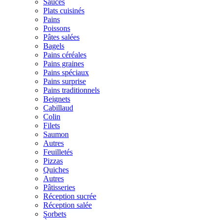
Sauces
Plats cuisinés
Pains
Poissons
Pâtes salées
Bagels
Pains céréales
Pains graines
Pains spéciaux
Pains surprise
Pains traditionnels
Beignets
Cabillaud
Colin
Filets
Saumon
Autres
Feuilletés
Pizzas
Quiches
Autres
Pâtisseries
Réception sucrée
Réception salée
Sorbets