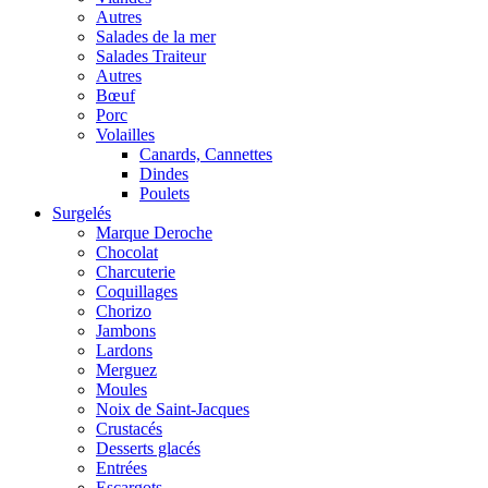
Autres
Salades de la mer
Salades Traiteur
Autres
Bœuf
Porc
Volailles
Canards, Cannettes
Dindes
Poulets
Surgelés
Marque Deroche
Chocolat
Charcuterie
Coquillages
Chorizo
Jambons
Lardons
Merguez
Moules
Noix de Saint-Jacques
Crustacés
Desserts glacés
Entrées
Escargots