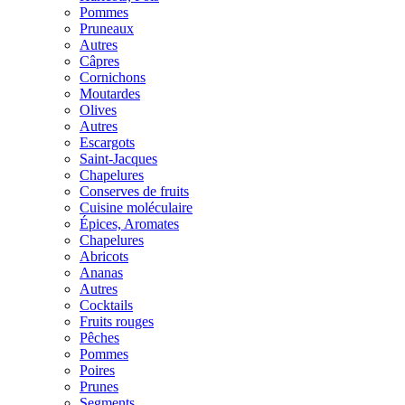
Pommes
Pruneaux
Autres
Câpres
Cornichons
Moutardes
Olives
Autres
Escargots
Saint-Jacques
Chapelures
Conserves de fruits
Cuisine moléculaire
Épices, Aromates
Chapelures
Abricots
Ananas
Autres
Cocktails
Fruits rouges
Pêches
Pommes
Poires
Prunes
Segments