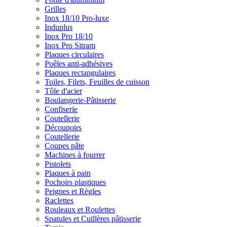
Grilles
Inox 18/10 Pro-luxe
Induplus
Inox Pro 18/10
Inox Pro Sitram
Plaques circulaires
Poêles anti-adhésives
Plaques rectangulaires
Toiles, Filets, Feuilles de cuisson
Tôle d'acier
Boulangerie-Pâtisserie
Confiserie
Coutellerie
Découpoirs
Coutellerie
Coupes pâte
Machines à fourrer
Pistolets
Plaques à pain
Pochoirs plastiques
Peignes et Règles
Raclettes
Rouleaux et Roulettes
Spatules et Cuillères pâtisserie