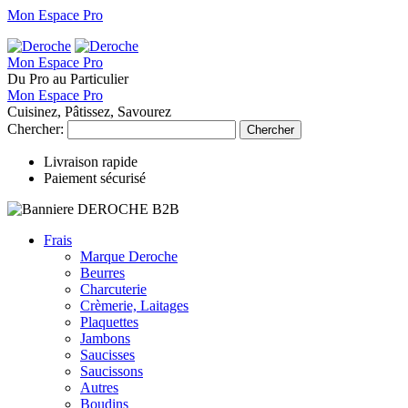
Mon Espace Pro
Mon Espace Pro
Du Pro au Particulier
Mon Espace Pro
Cuisinez, Pâtissez, Savourez
Chercher:
Chercher
Livraison rapide
Paiement sécurisé
Frais
Marque Deroche
Beurres
Charcuterie
Crèmerie, Laitages
Plaquettes
Jambons
Saucisses
Saucissons
Autres
Boudins