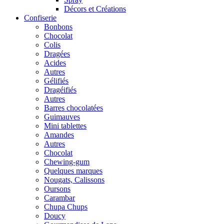
Décors et Créations
Confiserie
Bonbons
Chocolat
Colis
Dragées
Acides
Autres
Gélifiés
Dragéifiés
Autres
Barres chocolatées
Guimauves
Mini tablettes
Amandes
Autres
Chocolat
Chewing-gum
Quelques marques
Nougats, Calissons
Oursons
Carambar
Chupa Chups
Doucy