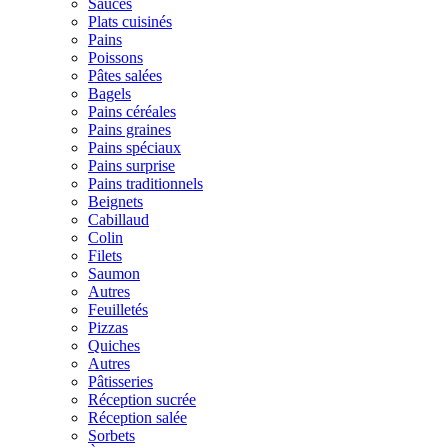
Sauces
Plats cuisinés
Pains
Poissons
Pâtes salées
Bagels
Pains céréales
Pains graines
Pains spéciaux
Pains surprise
Pains traditionnels
Beignets
Cabillaud
Colin
Filets
Saumon
Autres
Feuilletés
Pizzas
Quiches
Autres
Pâtisseries
Réception sucrée
Réception salée
Sorbets