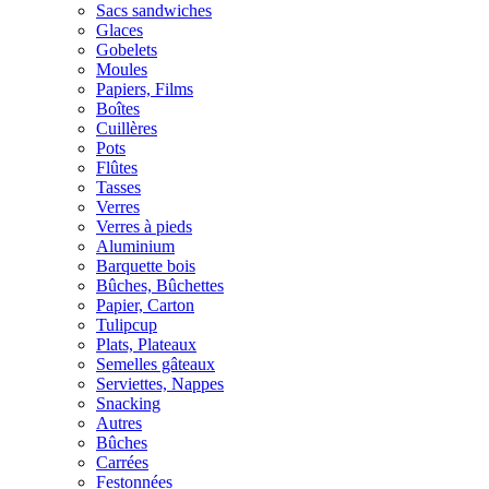
Sacs sandwiches
Glaces
Gobelets
Moules
Papiers, Films
Boîtes
Cuillères
Pots
Flûtes
Tasses
Verres
Verres à pieds
Aluminium
Barquette bois
Bûches, Bûchettes
Papier, Carton
Tulipcup
Plats, Plateaux
Semelles gâteaux
Serviettes, Nappes
Snacking
Autres
Bûches
Carrées
Festonnées