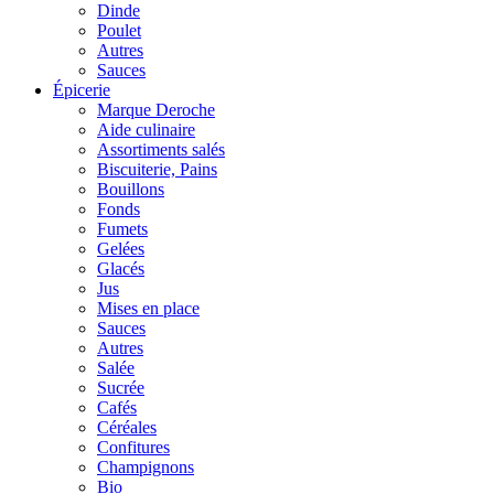
Dinde
Poulet
Autres
Sauces
Épicerie
Marque Deroche
Aide culinaire
Assortiments salés
Biscuiterie, Pains
Bouillons
Fonds
Fumets
Gelées
Glacés
Jus
Mises en place
Sauces
Autres
Salée
Sucrée
Cafés
Céréales
Confitures
Champignons
Bio