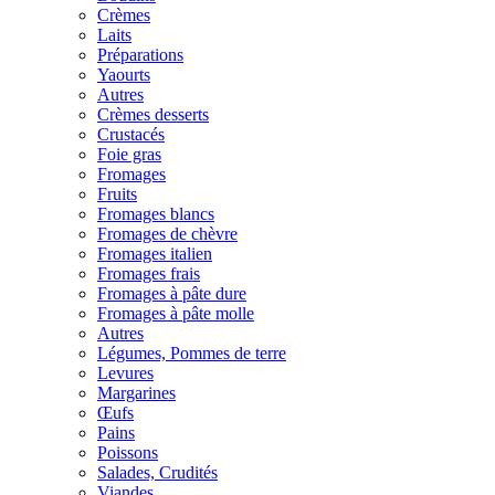
Crèmes
Laits
Préparations
Yaourts
Autres
Crèmes desserts
Crustacés
Foie gras
Fromages
Fruits
Fromages blancs
Fromages de chèvre
Fromages italien
Fromages frais
Fromages à pâte dure
Fromages à pâte molle
Autres
Légumes, Pommes de terre
Levures
Margarines
Œufs
Pains
Poissons
Salades, Crudités
Viandes