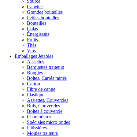
Source
Canettes
Grandes bouteilles
Petites bouteilles
Bouteilles
Colas
Énergisants
Fruits
Thés
Vins
Emballages Jetables
Assiettes
Barquettes traiteurs
Bougies
Boîtes, Carrés rainés
Carton
Fibre de canne
Plastique
Assiettes, Couvercles
Bols, Couvercles
Boîtes à couvercle
Charcutières
Spéciales micro-ondes
Pâtissières
Moules traiteurs