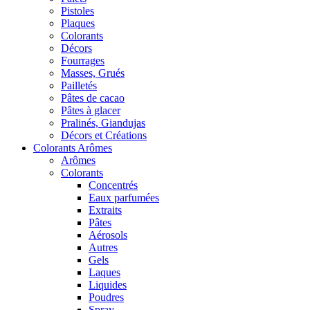
Pistoles
Plaques
Colorants
Décors
Fourrages
Masses, Grués
Pailletés
Pâtes de cacao
Pâtes à glacer
Pralinés, Giandujas
Décors et Créations
Colorants Arômes
Arômes
Colorants
Concentrés
Eaux parfumées
Extraits
Pâtes
Aérosols
Autres
Gels
Laques
Liquides
Poudres
Spray