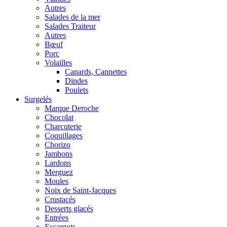
Autres
Salades de la mer
Salades Traiteur
Autres
Bœuf
Porc
Volailles
Canards, Cannettes
Dindes
Poulets
Surgelés
Marque Deroche
Chocolat
Charcuterie
Coquillages
Chorizo
Jambons
Lardons
Merguez
Moules
Noix de Saint-Jacques
Crustacés
Desserts glacés
Entrées
Escargots