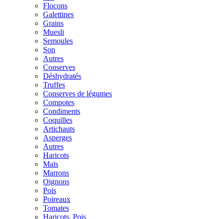
Flocons
Galettines
Grains
Muesli
Semoules
Son
Autres
Conserves
Déshydratés
Truffes
Conserves de légumes
Compotes
Condiments
Coquilles
Artichauts
Asperges
Autres
Haricots
Maïs
Marrons
Oignons
Pois
Poireaux
Tomates
Haricots, Pois