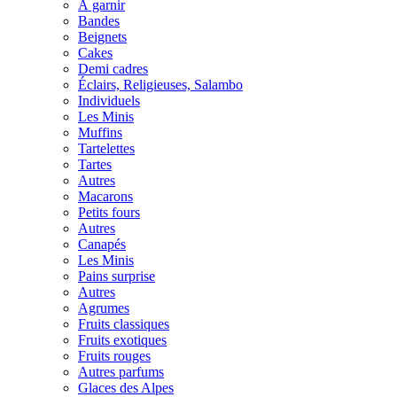
À garnir
Bandes
Beignets
Cakes
Demi cadres
Éclairs, Religieuses, Salambo
Individuels
Les Minis
Muffins
Tartelettes
Tartes
Autres
Macarons
Petits fours
Autres
Canapés
Les Minis
Pains surprise
Autres
Agrumes
Fruits classiques
Fruits exotiques
Fruits rouges
Autres parfums
Glaces des Alpes