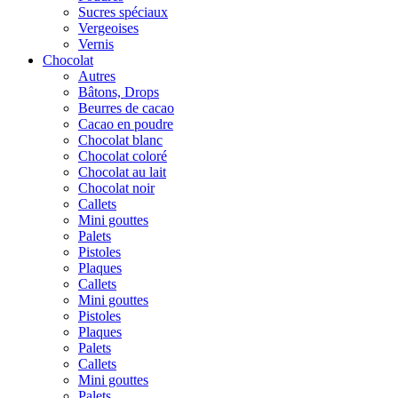
Sucres spéciaux
Vergeoises
Vernis
Chocolat
Autres
Bâtons, Drops
Beurres de cacao
Cacao en poudre
Chocolat blanc
Chocolat coloré
Chocolat au lait
Chocolat noir
Callets
Mini gouttes
Palets
Pistoles
Plaques
Callets
Mini gouttes
Pistoles
Plaques
Palets
Callets
Mini gouttes
Palets