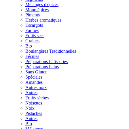
Mélanges d'épices
Mono épices
Piments
Herbes aromatiques
Escargots
Farines
Fruits secs
Graines
Bio
Boulangères Traditionnelles
Fécules
Préparations Pâtisseries
Préparations Pains
Sans Gluten
Spéciales
Amandes
Autres noix
Autres
Fruits séchés
Noisettes
Noix
Pistaches
Autres
Bio
Mélanges