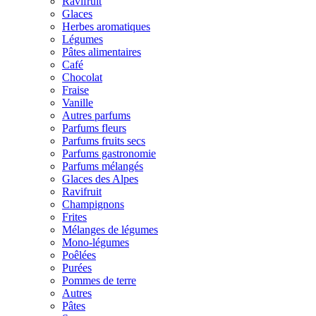
Ravifruit
Glaces
Herbes aromatiques
Légumes
Pâtes alimentaires
Café
Chocolat
Fraise
Vanille
Autres parfums
Parfums fleurs
Parfums fruits secs
Parfums gastronomie
Parfums mélangés
Glaces des Alpes
Ravifruit
Champignons
Frites
Mélanges de légumes
Mono-légumes
Poêlées
Purées
Pommes de terre
Autres
Pâtes