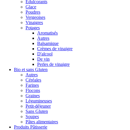
Édulcorants
Glace
Poudres
Vergeoises
Vinaigres
Potages
Aromatisés
Autres
Balsamique
Crèmes de vinaigre
D'alcool
De vin
Perles de vinaigre
Bio et sans Gluten
Autres
Céréales
Farines
Flocons
Graines
Légumineuses
Petit-déjeuner
Sans Gluten
Soupes
Pâtes alimentaires
Produits Pâtisserie