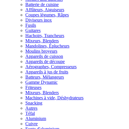
Batterie de cuisine
Affûteurs, Aiguiseurs
Coupes légumes, Râpes
Diviseurs inox
Fusils
Guitares
Hachoirs, Trancheurs
Mixeurs, Blenders
Mandolines, Éplucheurs
Moulins broyeurs
Appareils de cuisson
Appareils de découpe
Aérographes, Compresseurs
Appareils à jus de fruits
Batteurs, Mélangeurs
Gamme Dynamic
Friteuses
Mixeurs, Blenders
Machines à vide, Déshydrateurs
Snacking
Autres
Téfal
Aluminium
Cuivre
Fonte d'aluminium