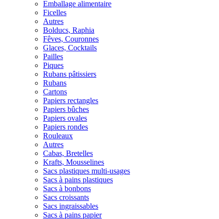
Emballage alimentaire
Ficelles
Autres
Bolducs, Raphia
Fêves, Couronnes
Glaces, Cocktails
Pailles
Piques
Rubans pâtissiers
Rubans
Cartons
Papiers rectangles
Papiers bûches
Papiers ovales
Papiers rondes
Rouleaux
Autres
Cabas, Bretelles
Krafts, Mousselines
Sacs plastiques multi-usages
Sacs à pains plastiques
Sacs à bonbons
Sacs croissants
Sacs ingraissables
Sacs à pains papier