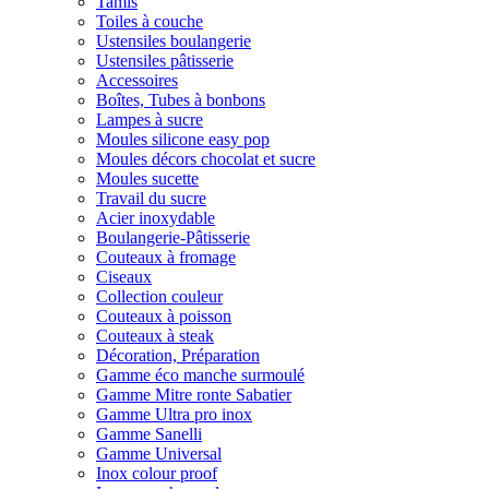
Tamis
Toiles à couche
Ustensiles boulangerie
Ustensiles pâtisserie
Accessoires
Boîtes, Tubes à bonbons
Lampes à sucre
Moules silicone easy pop
Moules décors chocolat et sucre
Moules sucette
Travail du sucre
Acier inoxydable
Boulangerie-Pâtisserie
Couteaux à fromage
Ciseaux
Collection couleur
Couteaux à poisson
Couteaux à steak
Décoration, Préparation
Gamme éco manche surmoulé
Gamme Mitre ronte Sabatier
Gamme Ultra pro inox
Gamme Sanelli
Gamme Universal
Inox colour proof