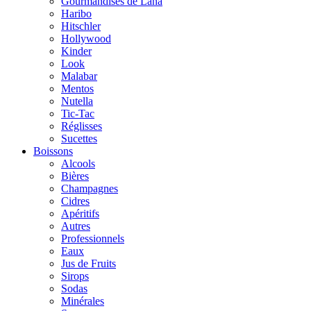
Gourmandises de Lana
Haribo
Hitschler
Hollywood
Kinder
Look
Malabar
Mentos
Nutella
Tic-Tac
Réglisses
Sucettes
Boissons
Alcools
Bières
Champagnes
Cidres
Apéritifs
Autres
Professionnels
Eaux
Jus de Fruits
Sirops
Sodas
Minérales