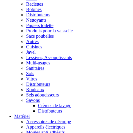
Raclettes
Bobines
Distributeurs
Nettoyants
Papiers toilette
Produits pour la vaisselle
Sacs poubelles
Autres
Cuisines
Javel
Lessives, Assouplissants
Multi-usages
Sanitaires
Sols
Vitres
Distributeurs
Rouleaux
Sels adoucisseurs
Savons
Crèmes de lavage
Distributeurs
Matériel
Accessoires de découpe
Appareils électriques
Moules anti-adhésifs