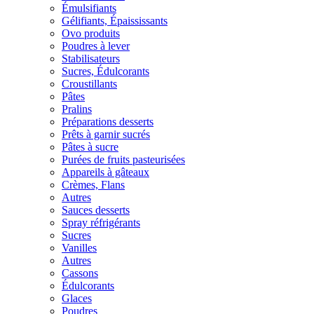
Émulsifiants
Gélifiants, Épaississants
Ovo produits
Poudres à lever
Stabilisateurs
Sucres, Édulcorants
Croustillants
Pâtes
Pralins
Préparations desserts
Prêts à garnir sucrés
Pâtes à sucre
Purées de fruits pasteurisées
Appareils à gâteaux
Crèmes, Flans
Autres
Sauces desserts
Spray réfrigérants
Sucres
Vanilles
Autres
Cassons
Édulcorants
Glaces
Poudres