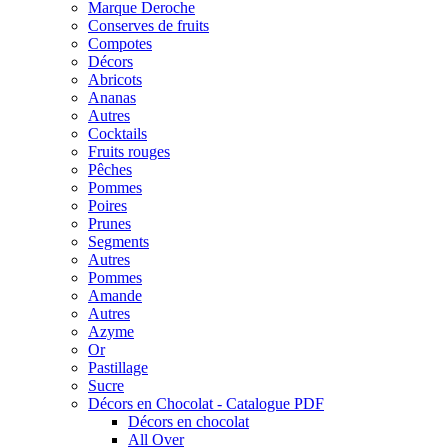
Marque Deroche
Conserves de fruits
Compotes
Décors
Abricots
Ananas
Autres
Cocktails
Fruits rouges
Pêches
Pommes
Poires
Prunes
Segments
Autres
Pommes
Amande
Autres
Azyme
Or
Pastillage
Sucre
Décors en Chocolat - Catalogue PDF
Décors en chocolat
All Over