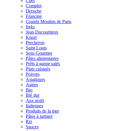
Chef
Complet
Deroche
Francine
Grands Moulins de Paris
Ireks
Jean Ducourtieux
Knorr
Percheron
Saint Louis
Sens Gourmet
Pâtes alimentaires
Prêts à garnir salés
Plats cuisinés
Poivres
Asiatiques
Autres
Bio
Blé dur
Aux œufs
Italiennes
Produits de la mer
Pâtes à tartiner
Riz
Sauces