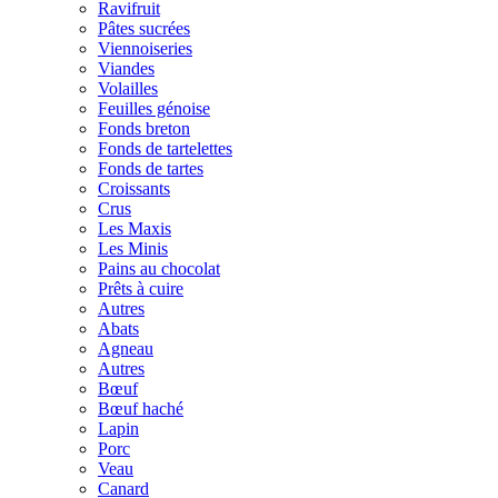
Ravifruit
Pâtes sucrées
Viennoiseries
Viandes
Volailles
Feuilles génoise
Fonds breton
Fonds de tartelettes
Fonds de tartes
Croissants
Crus
Les Maxis
Les Minis
Pains au chocolat
Prêts à cuire
Autres
Abats
Agneau
Autres
Bœuf
Bœuf haché
Lapin
Porc
Veau
Canard