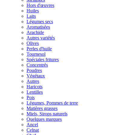
Hors d'œuvres
Huiles
Laits
Légumes secs
Aromatisées
Arachide
Autres variétés
Olives
Perles d'huile
Tournesol
Spéciales fritures
Concentrés
Poudres
Végétaux
Autres
Haricots
Lentilles
Pois
Légumes, Pommes de terre
Matières grasses
Miels, Sirops naturels
Quelques marques
Ancel
Celnat