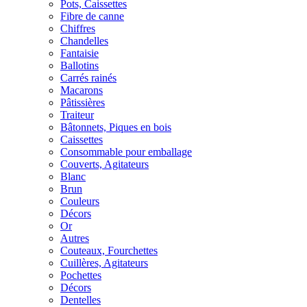
Pots, Caissettes
Fibre de canne
Chiffres
Chandelles
Fantaisie
Ballotins
Carrés rainés
Macarons
Pâtissières
Traiteur
Bâtonnets, Piques en bois
Caissettes
Consommable pour emballage
Couverts, Agitateurs
Blanc
Brun
Couleurs
Décors
Or
Autres
Couteaux, Fourchettes
Cuillères, Agitateurs
Pochettes
Décors
Dentelles