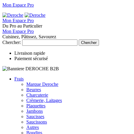
Mon Espace Pro
Mon Espace Pro
Du Pro au Particulier
Mon Espace Pro
Cuisinez, Pâtissez, Savourez
Chercher:
Chercher
Livraison rapide
Paiement sécurisé
Frais
Marque Deroche
Beurres
Charcuterie
Crèmerie, Laitages
Plaquettes
Jambons
Saucisses
Saucissons
Autres
Boudins