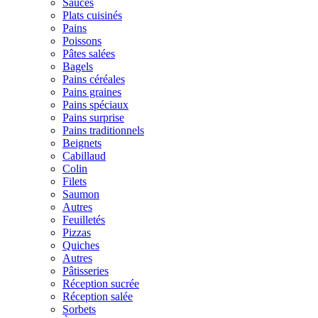
Sauces
Plats cuisinés
Pains
Poissons
Pâtes salées
Bagels
Pains céréales
Pains graines
Pains spéciaux
Pains surprise
Pains traditionnels
Beignets
Cabillaud
Colin
Filets
Saumon
Autres
Feuilletés
Pizzas
Quiches
Autres
Pâtisseries
Réception sucrée
Réception salée
Sorbets