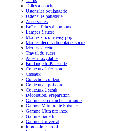
Tamis
Toiles à couche
Ustensiles boulangerie
Ustensiles pâtisserie
Accessoires
Boîtes, Tubes à bonbons
Lampes à sucre
Moules silicone easy pop
Moules décors chocolat et sucre
Moules sucette
Travail du sucre
Acier inoxydable
Boulangerie-Pâtisserie
Couteaux à fromage
Ciseaux
Collection couleur
Couteaux à poisson
Couteaux à steak
Décoration, Préparation
Gamme éco manche surmoulé
Gamme Mitre ronte Sabatier
Gamme Ultra pro inox
Gamme Sanelli
Gamme Universal
Inox colour proof