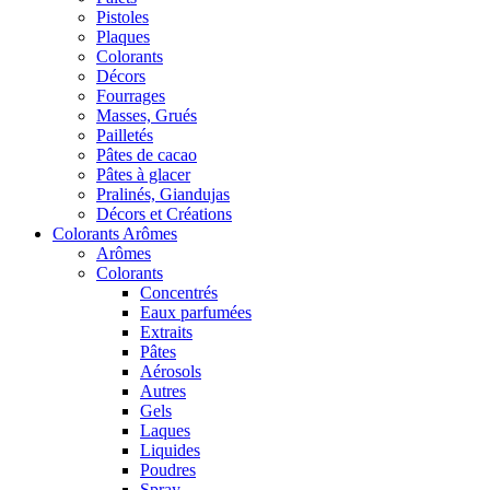
Pistoles
Plaques
Colorants
Décors
Fourrages
Masses, Grués
Pailletés
Pâtes de cacao
Pâtes à glacer
Pralinés, Giandujas
Décors et Créations
Colorants Arômes
Arômes
Colorants
Concentrés
Eaux parfumées
Extraits
Pâtes
Aérosols
Autres
Gels
Laques
Liquides
Poudres
Spray