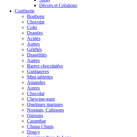
Décors et Créations
Confiserie
Bonbons
Chocolat
Colis
Dragées
Acides
Autres
Gélifiés
Dragéifiés
Autres
Barres chocolatées
Guimauves
Mini tablettes
Amandes
Autres
Chocolat
Chewing-gum
Quelques marques
Nougats, Calissons
Oursons
Carambar
Chupa Chups
Doucy