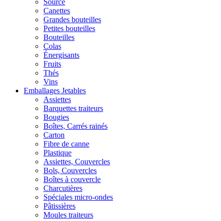
Source
Canettes
Grandes bouteilles
Petites bouteilles
Bouteilles
Colas
Énergisants
Fruits
Thés
Vins
Emballages Jetables
Assiettes
Barquettes traiteurs
Bougies
Boîtes, Carrés rainés
Carton
Fibre de canne
Plastique
Assiettes, Couvercles
Bols, Couvercles
Boîtes à couvercle
Charcutières
Spéciales micro-ondes
Pâtissières
Moules traiteurs