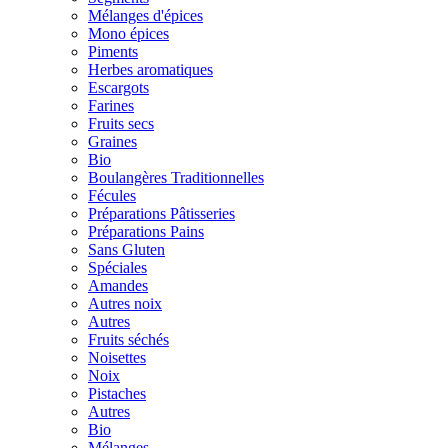
Mélanges d'épices
Mono épices
Piments
Herbes aromatiques
Escargots
Farines
Fruits secs
Graines
Bio
Boulangères Traditionnelles
Fécules
Préparations Pâtisseries
Préparations Pains
Sans Gluten
Spéciales
Amandes
Autres noix
Autres
Fruits séchés
Noisettes
Noix
Pistaches
Autres
Bio
Mélanges