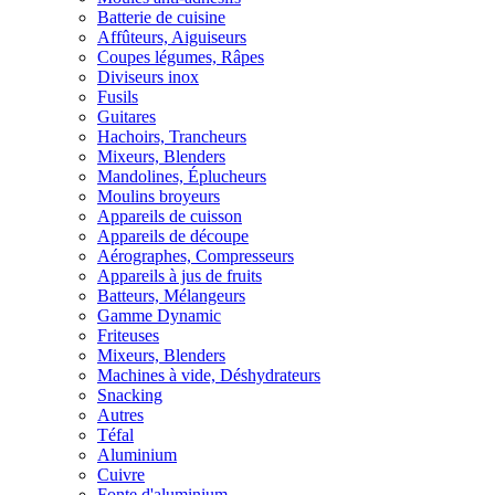
Batterie de cuisine
Affûteurs, Aiguiseurs
Coupes légumes, Râpes
Diviseurs inox
Fusils
Guitares
Hachoirs, Trancheurs
Mixeurs, Blenders
Mandolines, Éplucheurs
Moulins broyeurs
Appareils de cuisson
Appareils de découpe
Aérographes, Compresseurs
Appareils à jus de fruits
Batteurs, Mélangeurs
Gamme Dynamic
Friteuses
Mixeurs, Blenders
Machines à vide, Déshydrateurs
Snacking
Autres
Téfal
Aluminium
Cuivre
Fonte d'aluminium