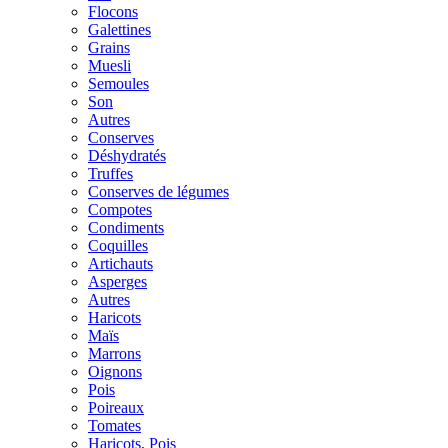
Flocons
Galettines
Grains
Muesli
Semoules
Son
Autres
Conserves
Déshydratés
Truffes
Conserves de légumes
Compotes
Condiments
Coquilles
Artichauts
Asperges
Autres
Haricots
Maïs
Marrons
Oignons
Pois
Poireaux
Tomates
Haricots, Pois