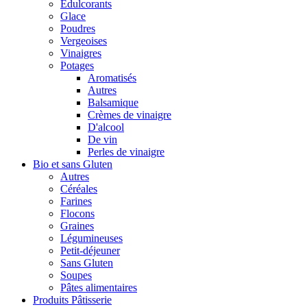
Édulcorants
Glace
Poudres
Vergeoises
Vinaigres
Potages
Aromatisés
Autres
Balsamique
Crèmes de vinaigre
D'alcool
De vin
Perles de vinaigre
Bio et sans Gluten
Autres
Céréales
Farines
Flocons
Graines
Légumineuses
Petit-déjeuner
Sans Gluten
Soupes
Pâtes alimentaires
Produits Pâtisserie