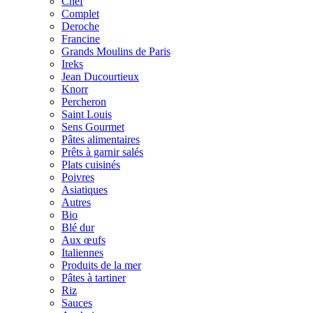
Chef
Complet
Deroche
Francine
Grands Moulins de Paris
Ireks
Jean Ducourtieux
Knorr
Percheron
Saint Louis
Sens Gourmet
Pâtes alimentaires
Prêts à garnir salés
Plats cuisinés
Poivres
Asiatiques
Autres
Bio
Blé dur
Aux œufs
Italiennes
Produits de la mer
Pâtes à tartiner
Riz
Sauces