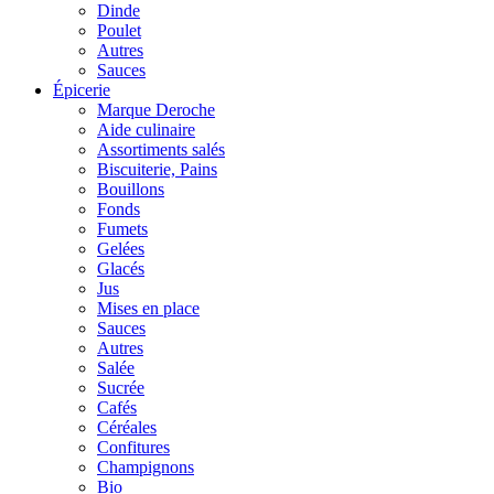
Dinde
Poulet
Autres
Sauces
Épicerie
Marque Deroche
Aide culinaire
Assortiments salés
Biscuiterie, Pains
Bouillons
Fonds
Fumets
Gelées
Glacés
Jus
Mises en place
Sauces
Autres
Salée
Sucrée
Cafés
Céréales
Confitures
Champignons
Bio