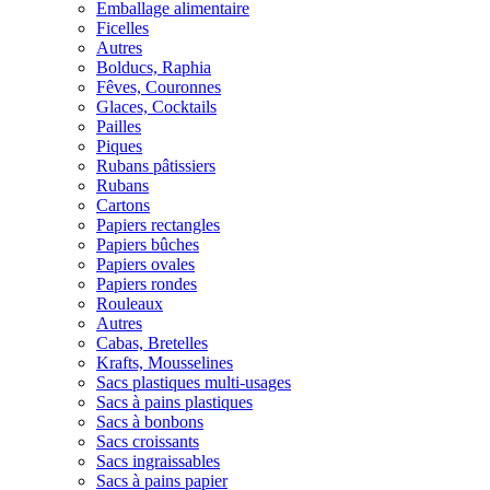
Emballage alimentaire
Ficelles
Autres
Bolducs, Raphia
Fêves, Couronnes
Glaces, Cocktails
Pailles
Piques
Rubans pâtissiers
Rubans
Cartons
Papiers rectangles
Papiers bûches
Papiers ovales
Papiers rondes
Rouleaux
Autres
Cabas, Bretelles
Krafts, Mousselines
Sacs plastiques multi-usages
Sacs à pains plastiques
Sacs à bonbons
Sacs croissants
Sacs ingraissables
Sacs à pains papier