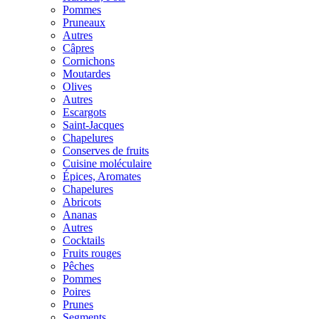
Pommes
Pruneaux
Autres
Câpres
Cornichons
Moutardes
Olives
Autres
Escargots
Saint-Jacques
Chapelures
Conserves de fruits
Cuisine moléculaire
Épices, Aromates
Chapelures
Abricots
Ananas
Autres
Cocktails
Fruits rouges
Pêches
Pommes
Poires
Prunes
Segments