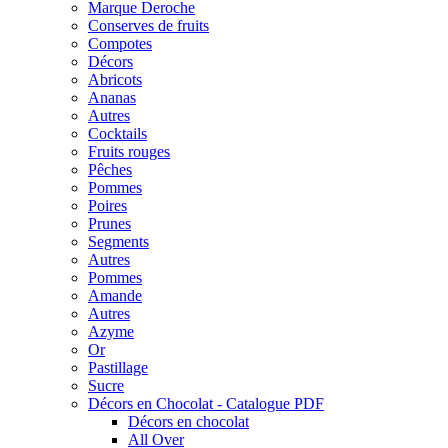
Marque Deroche
Conserves de fruits
Compotes
Décors
Abricots
Ananas
Autres
Cocktails
Fruits rouges
Pêches
Pommes
Poires
Prunes
Segments
Autres
Pommes
Amande
Autres
Azyme
Or
Pastillage
Sucre
Décors en Chocolat - Catalogue PDF
Décors en chocolat
All Over