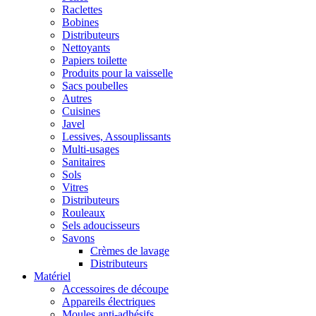
Raclettes
Bobines
Distributeurs
Nettoyants
Papiers toilette
Produits pour la vaisselle
Sacs poubelles
Autres
Cuisines
Javel
Lessives, Assouplissants
Multi-usages
Sanitaires
Sols
Vitres
Distributeurs
Rouleaux
Sels adoucisseurs
Savons
Crèmes de lavage
Distributeurs
Matériel
Accessoires de découpe
Appareils électriques
Moules anti-adhésifs