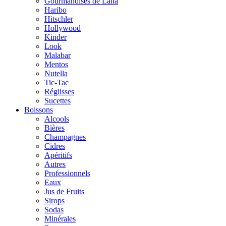
Gourmandises de Lana
Haribo
Hitschler
Hollywood
Kinder
Look
Malabar
Mentos
Nutella
Tic-Tac
Réglisses
Sucettes
Boissons
Alcools
Bières
Champagnes
Cidres
Apéritifs
Autres
Professionnels
Eaux
Jus de Fruits
Sirops
Sodas
Minérales