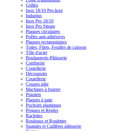
Grilles
Inox 18/10 Pro-luxe
Induplus
Inox Pro 18/10
Inox Pro Sitram
Plaques circulaires
Poêles anti-adhésives
Plaques rectangulaires
Toiles, Filets, Feuilles de cuisson
Tôle d'acier
Boulangerie-Pâtisserie
Confiserie
Coutellerie
Découpoirs
Coutellerie
Coupes pâte
Machines à fourrer
Pistolets
Plaques à pain
Pochoirs plastiques
Peignes et Règles
Raclettes
Rouleaux et Roulettes
Spatules et Cuillères pâtisserie