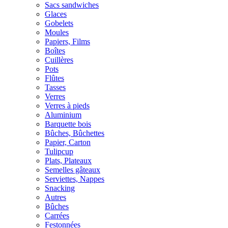
Sacs sandwiches
Glaces
Gobelets
Moules
Papiers, Films
Boîtes
Cuillères
Pots
Flûtes
Tasses
Verres
Verres à pieds
Aluminium
Barquette bois
Bûches, Bûchettes
Papier, Carton
Tulipcup
Plats, Plateaux
Semelles gâteaux
Serviettes, Nappes
Snacking
Autres
Bûches
Carrées
Festonnées