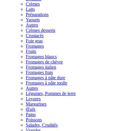
Crèmes
Laits
Préparations
Yaourts
Autres
Crèmes desserts
Crustacés
Foie gras
Fromages
Fruits
Fromages blancs
Fromages de chèvre
Fromages italien
Fromages frais
Fromages à pâte dure
Fromages à pâte molle
Autres
Légumes, Pommes de terre
Levures
Margarines
Œufs
Pains
Poissons
Salades, Crudités
Viandes