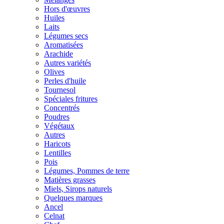
Hors d'œuvres
Huiles
Laits
Légumes secs
Aromatisées
Arachide
Autres variétés
Olives
Perles d'huile
Tournesol
Spéciales fritures
Concentrés
Poudres
Végétaux
Autres
Haricots
Lentilles
Pois
Légumes, Pommes de terre
Matières grasses
Miels, Sirops naturels
Quelques marques
Ancel
Celnat