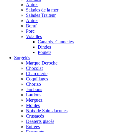
Autres
Salades de la mer
Salades Traiteur
Autres
Bœuf
Porc
Volailles
Canards, Cannettes
Dindes
Poulets
Surgelés
Marque Deroche
Chocolat
Charcuterie
Coquillages
Chorizo
Jambons
Lardons
Merguez
Moules
Noix de Saint-Jacques
Crustacés
Desserts glacés
Entrées
Escargots