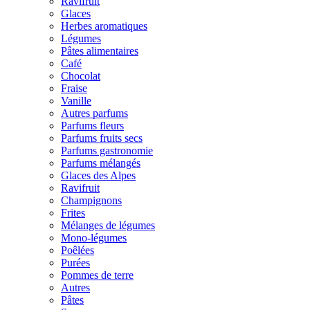
Ravifruit
Glaces
Herbes aromatiques
Légumes
Pâtes alimentaires
Café
Chocolat
Fraise
Vanille
Autres parfums
Parfums fleurs
Parfums fruits secs
Parfums gastronomie
Parfums mélangés
Glaces des Alpes
Ravifruit
Champignons
Frites
Mélanges de légumes
Mono-légumes
Poêlées
Purées
Pommes de terre
Autres
Pâtes