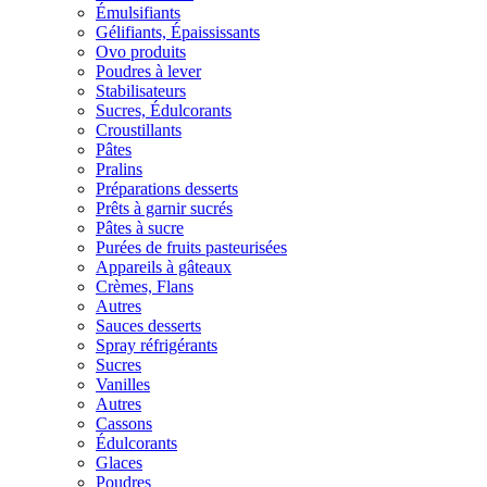
Émulsifiants
Gélifiants, Épaississants
Ovo produits
Poudres à lever
Stabilisateurs
Sucres, Édulcorants
Croustillants
Pâtes
Pralins
Préparations desserts
Prêts à garnir sucrés
Pâtes à sucre
Purées de fruits pasteurisées
Appareils à gâteaux
Crèmes, Flans
Autres
Sauces desserts
Spray réfrigérants
Sucres
Vanilles
Autres
Cassons
Édulcorants
Glaces
Poudres