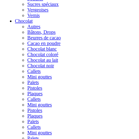
Sucres spéciaux
Vergeoises
Vernis
Chocolat
Autres
Bâtons, Drops
Beurres de cacao
Cacao en poudre
Chocolat blanc
Chocolat coloré
Chocolat au lait
Chocolat noir
Callets
Mini gouttes
Palets
Pistoles
Plaques
Callets
Mini gouttes
Pistoles
Plaques
Palets
Callets
Mini gouttes
Palets