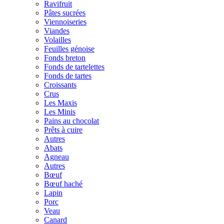
Ravifruit
Pâtes sucrées
Viennoiseries
Viandes
Volailles
Feuilles génoise
Fonds breton
Fonds de tartelettes
Fonds de tartes
Croissants
Crus
Les Maxis
Les Minis
Pains au chocolat
Prêts à cuire
Autres
Abats
Agneau
Autres
Bœuf
Bœuf haché
Lapin
Porc
Veau
Canard