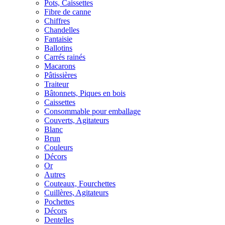
Pots, Caissettes
Fibre de canne
Chiffres
Chandelles
Fantaisie
Ballotins
Carrés rainés
Macarons
Pâtissières
Traiteur
Bâtonnets, Piques en bois
Caissettes
Consommable pour emballage
Couverts, Agitateurs
Blanc
Brun
Couleurs
Décors
Or
Autres
Couteaux, Fourchettes
Cuillères, Agitateurs
Pochettes
Décors
Dentelles