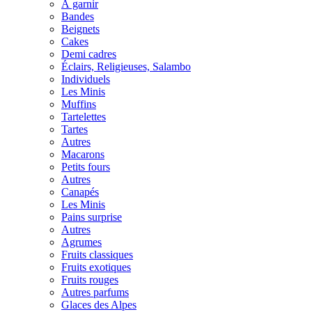
À garnir
Bandes
Beignets
Cakes
Demi cadres
Éclairs, Religieuses, Salambo
Individuels
Les Minis
Muffins
Tartelettes
Tartes
Autres
Macarons
Petits fours
Autres
Canapés
Les Minis
Pains surprise
Autres
Agrumes
Fruits classiques
Fruits exotiques
Fruits rouges
Autres parfums
Glaces des Alpes