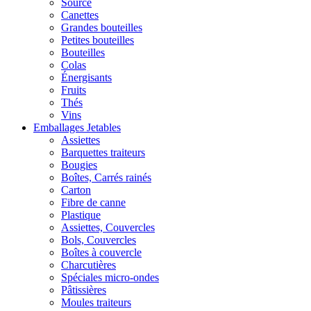
Source
Canettes
Grandes bouteilles
Petites bouteilles
Bouteilles
Colas
Énergisants
Fruits
Thés
Vins
Emballages Jetables
Assiettes
Barquettes traiteurs
Bougies
Boîtes, Carrés rainés
Carton
Fibre de canne
Plastique
Assiettes, Couvercles
Bols, Couvercles
Boîtes à couvercle
Charcutières
Spéciales micro-ondes
Pâtissières
Moules traiteurs