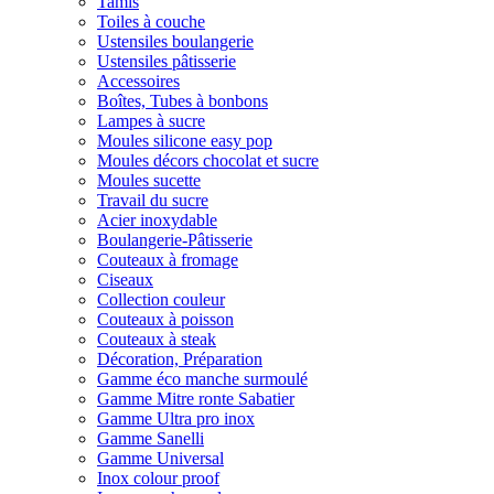
Tamis
Toiles à couche
Ustensiles boulangerie
Ustensiles pâtisserie
Accessoires
Boîtes, Tubes à bonbons
Lampes à sucre
Moules silicone easy pop
Moules décors chocolat et sucre
Moules sucette
Travail du sucre
Acier inoxydable
Boulangerie-Pâtisserie
Couteaux à fromage
Ciseaux
Collection couleur
Couteaux à poisson
Couteaux à steak
Décoration, Préparation
Gamme éco manche surmoulé
Gamme Mitre ronte Sabatier
Gamme Ultra pro inox
Gamme Sanelli
Gamme Universal
Inox colour proof