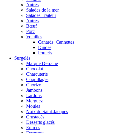
Autres
Salades de la mer
Salades Traiteur
Autres
Bœuf
Porc
Volailles
Canards, Cannettes
Dindes
Poulets
Surgelés
Marque Deroche
Chocolat
Charcuterie
Coquillages
Chorizo
Jambons
Lardons
Merguez
Moules
Noix de Saint-Jacques
Crustacés
Desserts glacés
Entrées
Escargots