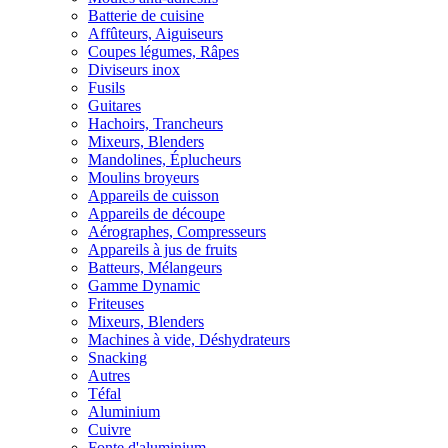
Batterie de cuisine
Affûteurs, Aiguiseurs
Coupes légumes, Râpes
Diviseurs inox
Fusils
Guitares
Hachoirs, Trancheurs
Mixeurs, Blenders
Mandolines, Éplucheurs
Moulins broyeurs
Appareils de cuisson
Appareils de découpe
Aérographes, Compresseurs
Appareils à jus de fruits
Batteurs, Mélangeurs
Gamme Dynamic
Friteuses
Mixeurs, Blenders
Machines à vide, Déshydrateurs
Snacking
Autres
Téfal
Aluminium
Cuivre
Fonte d'aluminium