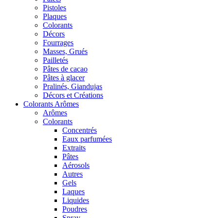
Pistoles
Plaques
Colorants
Décors
Fourrages
Masses, Grués
Pailletés
Pâtes de cacao
Pâtes à glacer
Pralinés, Giandujas
Décors et Créations
Colorants Arômes
Arômes
Colorants
Concentrés
Eaux parfumées
Extraits
Pâtes
Aérosols
Autres
Gels
Laques
Liquides
Poudres
Spray