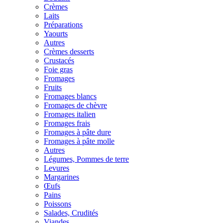
Crèmes
Laits
Préparations
Yaourts
Autres
Crèmes desserts
Crustacés
Foie gras
Fromages
Fruits
Fromages blancs
Fromages de chèvre
Fromages italien
Fromages frais
Fromages à pâte dure
Fromages à pâte molle
Autres
Légumes, Pommes de terre
Levures
Margarines
Œufs
Pains
Poissons
Salades, Crudités
Viandes