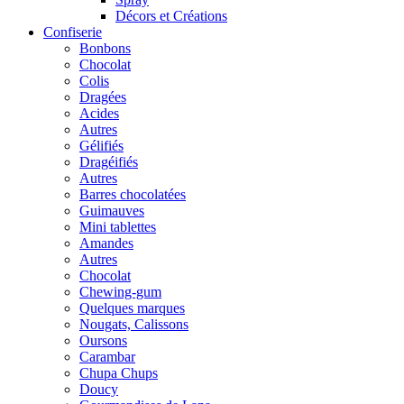
Décors et Créations
Confiserie
Bonbons
Chocolat
Colis
Dragées
Acides
Autres
Gélifiés
Dragéifiés
Autres
Barres chocolatées
Guimauves
Mini tablettes
Amandes
Autres
Chocolat
Chewing-gum
Quelques marques
Nougats, Calissons
Oursons
Carambar
Chupa Chups
Doucy