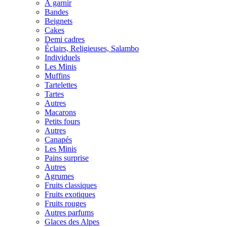
À garnir
Bandes
Beignets
Cakes
Demi cadres
Éclairs, Religieuses, Salambo
Individuels
Les Minis
Muffins
Tartelettes
Tartes
Autres
Macarons
Petits fours
Autres
Canapés
Les Minis
Pains surprise
Autres
Agrumes
Fruits classiques
Fruits exotiques
Fruits rouges
Autres parfums
Glaces des Alpes