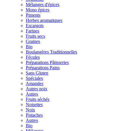
Mélanges d'épices
Mono épices
Piments
Herbes aromatiques
Escargots
Farines
Fruits secs
Graines
Bio
Boulangères Traditionnelles
Fécules
Préparations Pâtisseries
Préparations Pains
Sans Gluten
Spéciales
Amandes
Autres noix
Autres
Fruits séchés
Noisettes
Noix
Pistaches
Autres
Bio
Mélanges