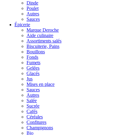
Dinde
Poulet
Autres
Sauces
Épicerie
Marque Deroche
Aide culinaire
Assortiments salés
Biscuiterie, Pains
Bouillons
Fonds
Fumets
Gelées
Glacés
Jus
Mises en place
Sauces
Autres
Salée
Sucrée
Cafés
Céréales
Confitures
Champignons
Bio