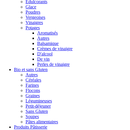
Édulcorants
Glace
Poudres
Vergeoises
Vinaigres
Potages
Aromatisés
Autres
Balsamique
Crèmes de vinaigre
D'alcool
De vin
Perles de vinaigre
Bio et sans Gluten
Autres
Céréales
Farines
Flocons
Graines
Légumineuses
Petit-déjeuner
Sans Gluten
Soupes
Pâtes alimentaires
Produits Pâtisserie