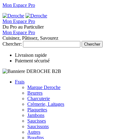
Mon Espace Pro
Mon Espace Pro
Du Pro au Particulier
Mon Espace Pro
Cuisinez, Pâtissez, Savourez
Chercher:
Chercher
Livraison rapide
Paiement sécurisé
Frais
Marque Deroche
Beurres
Charcuterie
Crèmerie, Laitages
Plaquettes
Jambons
Saucisses
Saucissons
Autres
Boudins