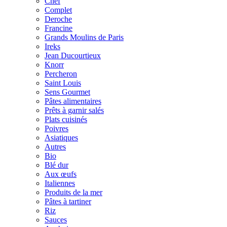
Chef
Complet
Deroche
Francine
Grands Moulins de Paris
Ireks
Jean Ducourtieux
Knorr
Percheron
Saint Louis
Sens Gourmet
Pâtes alimentaires
Prêts à garnir salés
Plats cuisinés
Poivres
Asiatiques
Autres
Bio
Blé dur
Aux œufs
Italiennes
Produits de la mer
Pâtes à tartiner
Riz
Sauces