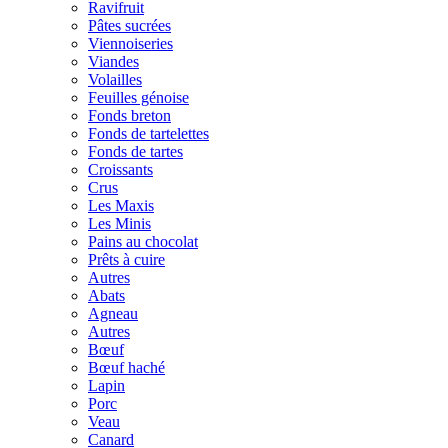
Ravifruit
Pâtes sucrées
Viennoiseries
Viandes
Volailles
Feuilles génoise
Fonds breton
Fonds de tartelettes
Fonds de tartes
Croissants
Crus
Les Maxis
Les Minis
Pains au chocolat
Prêts à cuire
Autres
Abats
Agneau
Autres
Bœuf
Bœuf haché
Lapin
Porc
Veau
Canard