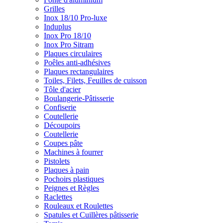
Grilles
Inox 18/10 Pro-luxe
Induplus
Inox Pro 18/10
Inox Pro Sitram
Plaques circulaires
Poêles anti-adhésives
Plaques rectangulaires
Toiles, Filets, Feuilles de cuisson
Tôle d'acier
Boulangerie-Pâtisserie
Confiserie
Coutellerie
Découpoirs
Coutellerie
Coupes pâte
Machines à fourrer
Pistolets
Plaques à pain
Pochoirs plastiques
Peignes et Règles
Raclettes
Rouleaux et Roulettes
Spatules et Cuillères pâtisserie