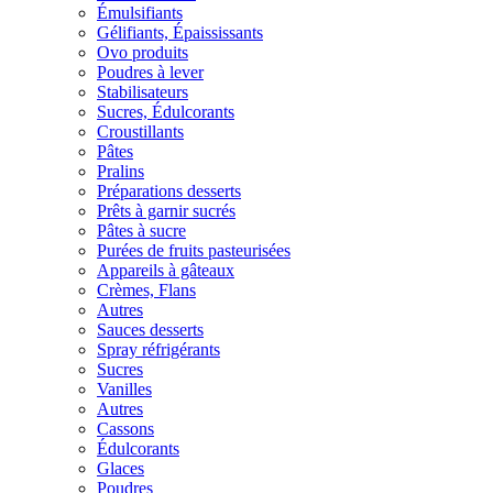
Émulsifiants
Gélifiants, Épaississants
Ovo produits
Poudres à lever
Stabilisateurs
Sucres, Édulcorants
Croustillants
Pâtes
Pralins
Préparations desserts
Prêts à garnir sucrés
Pâtes à sucre
Purées de fruits pasteurisées
Appareils à gâteaux
Crèmes, Flans
Autres
Sauces desserts
Spray réfrigérants
Sucres
Vanilles
Autres
Cassons
Édulcorants
Glaces
Poudres