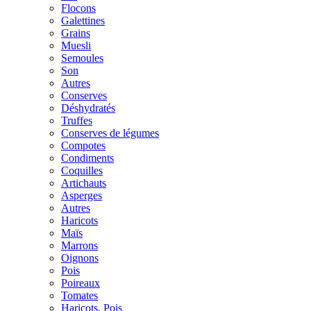
Flocons
Galettines
Grains
Muesli
Semoules
Son
Autres
Conserves
Déshydratés
Truffes
Conserves de légumes
Compotes
Condiments
Coquilles
Artichauts
Asperges
Autres
Haricots
Maïs
Marrons
Oignons
Pois
Poireaux
Tomates
Haricots, Pois