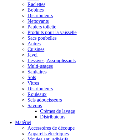
Raclettes
Bobines
Distributeurs
Nettoyants
Papiers toilette
Produits pour la vaisselle
Sacs poubelles
Autres
Cuisines
Javel
Lessives, Assouplissants
Multi-usages
Sanitaires
Sols
Vitres
Distributeurs
Rouleaux
Sels adoucisseurs
Savons
Crèmes de lavage
Distributeurs
Matériel
Accessoires de découpe
Appareils électriques
Moules anti-adhésifs