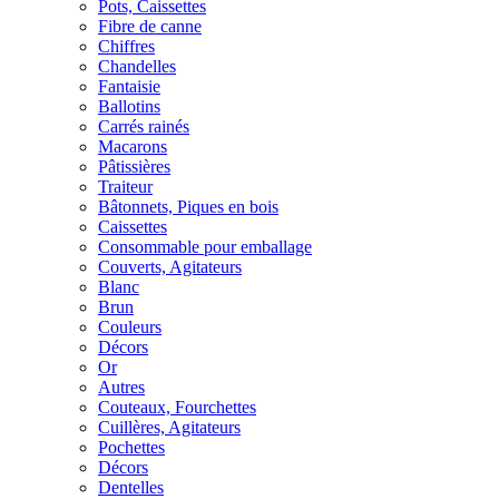
Pots, Caissettes
Fibre de canne
Chiffres
Chandelles
Fantaisie
Ballotins
Carrés rainés
Macarons
Pâtissières
Traiteur
Bâtonnets, Piques en bois
Caissettes
Consommable pour emballage
Couverts, Agitateurs
Blanc
Brun
Couleurs
Décors
Or
Autres
Couteaux, Fourchettes
Cuillères, Agitateurs
Pochettes
Décors
Dentelles