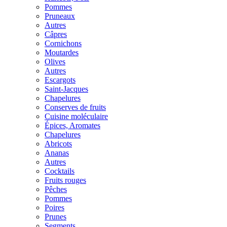
Pommes
Pruneaux
Autres
Câpres
Cornichons
Moutardes
Olives
Autres
Escargots
Saint-Jacques
Chapelures
Conserves de fruits
Cuisine moléculaire
Épices, Aromates
Chapelures
Abricots
Ananas
Autres
Cocktails
Fruits rouges
Pêches
Pommes
Poires
Prunes
Segments