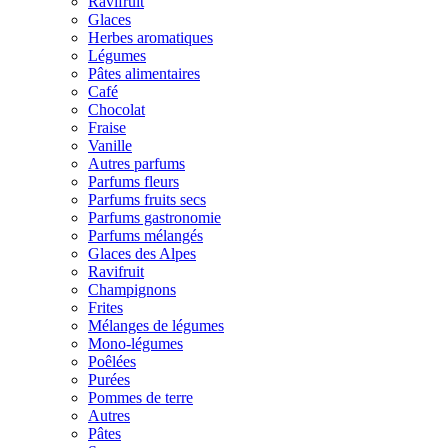
Ravifruit
Glaces
Herbes aromatiques
Légumes
Pâtes alimentaires
Café
Chocolat
Fraise
Vanille
Autres parfums
Parfums fleurs
Parfums fruits secs
Parfums gastronomie
Parfums mélangés
Glaces des Alpes
Ravifruit
Champignons
Frites
Mélanges de légumes
Mono-légumes
Poêlées
Purées
Pommes de terre
Autres
Pâtes