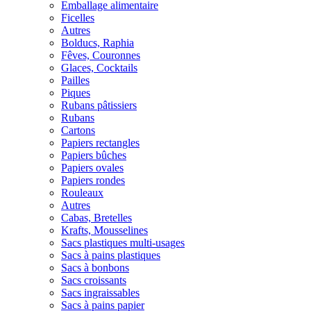
Emballage alimentaire
Ficelles
Autres
Bolducs, Raphia
Fêves, Couronnes
Glaces, Cocktails
Pailles
Piques
Rubans pâtissiers
Rubans
Cartons
Papiers rectangles
Papiers bûches
Papiers ovales
Papiers rondes
Rouleaux
Autres
Cabas, Bretelles
Krafts, Mousselines
Sacs plastiques multi-usages
Sacs à pains plastiques
Sacs à bonbons
Sacs croissants
Sacs ingraissables
Sacs à pains papier