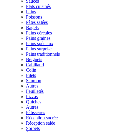
Sauces
Plats cuisinés
Pains
Poissons
Pâtes salées
Bagels
Pains céréales
Pains graines
Pains spéciaux
Pains surprise
Pains traditionnels
Beignets
Cabillaud
Colin
Filets
Saumon
Autres
Feuilletés
Pizzas
Quiches
Autres
Pâtisseries
Réception sucrée
Réception salée
Sorbets