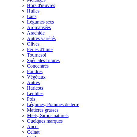
Hors d'œuvres
Huiles
Laits
Légumes secs
Aromatisées
Arachide
Autres variétés
Olives
Perles d'huile
Tournesol
Spéciales fritures
Concentrés
Poudres
Végétaux
Autres
Haricots
Lentilles
Pois
Légumes, Pommes de terre
Matières grasses
Miels, Sirops naturels
Quelques marques
Ancel
Celnat