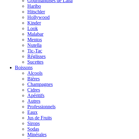
Gourmandises de Lana
Haribo
Hitschler
Hollywood
Kinder
Look
Malabar
Mentos
Nutella
Tic-Tac
Réglisses
Sucettes
Boissons
Alcools
Bières
Champagnes
Cidres
Apéritifs
Autres
Professionnels
Eaux
Jus de Fruits
Sirops
Sodas
Minérales