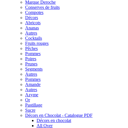
Marque Deroche
Conserves de fruits
Compotes
Décors
Abricots
Ananas
Autres
Cocktails
Fruits rouges
Pêches
Pommes
Poires
Prunes
Segments
Autres
Pommes
Amande
Autres
Azyme
Or
Pastillage
Sucre
Décors en Chocolat - Catalogue PDF
Décors en chocolat
All Over