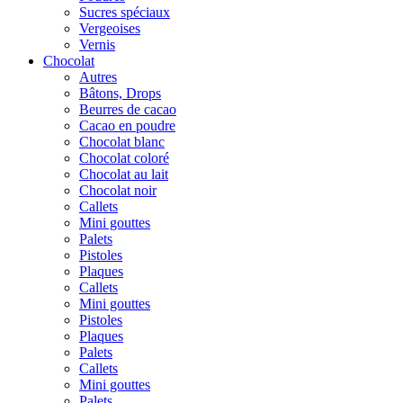
Sucres spéciaux
Vergeoises
Vernis
Chocolat
Autres
Bâtons, Drops
Beurres de cacao
Cacao en poudre
Chocolat blanc
Chocolat coloré
Chocolat au lait
Chocolat noir
Callets
Mini gouttes
Palets
Pistoles
Plaques
Callets
Mini gouttes
Pistoles
Plaques
Palets
Callets
Mini gouttes
Palets