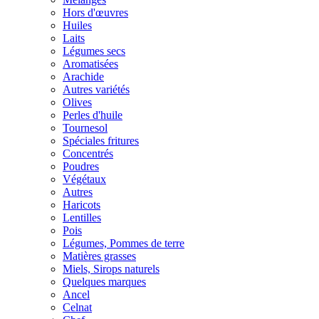
Hors d'œuvres
Huiles
Laits
Légumes secs
Aromatisées
Arachide
Autres variétés
Olives
Perles d'huile
Tournesol
Spéciales fritures
Concentrés
Poudres
Végétaux
Autres
Haricots
Lentilles
Pois
Légumes, Pommes de terre
Matières grasses
Miels, Sirops naturels
Quelques marques
Ancel
Celnat