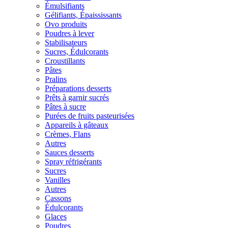
Émulsifiants
Gélifiants, Épaississants
Ovo produits
Poudres à lever
Stabilisateurs
Sucres, Édulcorants
Croustillants
Pâtes
Pralins
Préparations desserts
Prêts à garnir sucrés
Pâtes à sucre
Purées de fruits pasteurisées
Appareils à gâteaux
Crèmes, Flans
Autres
Sauces desserts
Spray réfrigérants
Sucres
Vanilles
Autres
Cassons
Édulcorants
Glaces
Poudres