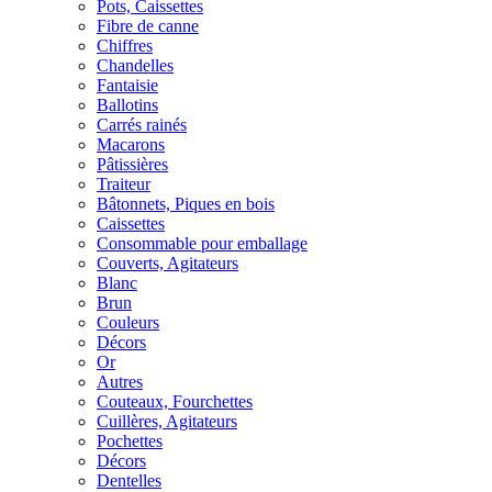
Pots, Caissettes
Fibre de canne
Chiffres
Chandelles
Fantaisie
Ballotins
Carrés rainés
Macarons
Pâtissières
Traiteur
Bâtonnets, Piques en bois
Caissettes
Consommable pour emballage
Couverts, Agitateurs
Blanc
Brun
Couleurs
Décors
Or
Autres
Couteaux, Fourchettes
Cuillères, Agitateurs
Pochettes
Décors
Dentelles