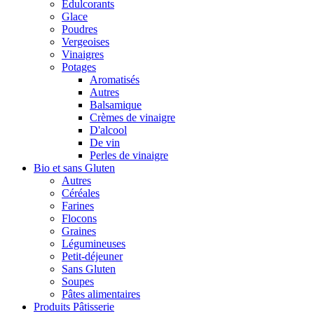
Édulcorants
Glace
Poudres
Vergeoises
Vinaigres
Potages
Aromatisés
Autres
Balsamique
Crèmes de vinaigre
D'alcool
De vin
Perles de vinaigre
Bio et sans Gluten
Autres
Céréales
Farines
Flocons
Graines
Légumineuses
Petit-déjeuner
Sans Gluten
Soupes
Pâtes alimentaires
Produits Pâtisserie