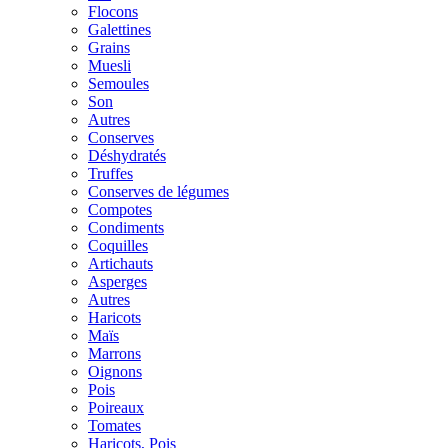
Flocons
Galettines
Grains
Muesli
Semoules
Son
Autres
Conserves
Déshydratés
Truffes
Conserves de légumes
Compotes
Condiments
Coquilles
Artichauts
Asperges
Autres
Haricots
Maïs
Marrons
Oignons
Pois
Poireaux
Tomates
Haricots, Pois