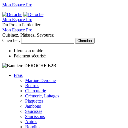
Mon Espace Pro
Mon Espace Pro
Du Pro au Particulier
Mon Espace Pro
Cuisinez, Pâtissez, Savourez
Chercher:
Chercher
Livraison rapide
Paiement sécurisé
Frais
Marque Deroche
Beurres
Charcuterie
Crèmerie, Laitages
Plaquettes
Jambons
Saucisses
Saucissons
Autres
Boudins