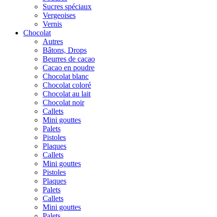
Sucres spéciaux
Vergeoises
Vernis
Chocolat
Autres
Bâtons, Drops
Beurres de cacao
Cacao en poudre
Chocolat blanc
Chocolat coloré
Chocolat au lait
Chocolat noir
Callets
Mini gouttes
Palets
Pistoles
Plaques
Callets
Mini gouttes
Pistoles
Plaques
Palets
Callets
Mini gouttes
Palets