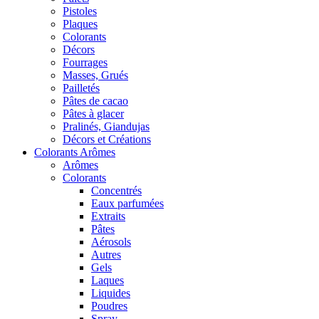
Pistoles
Plaques
Colorants
Décors
Fourrages
Masses, Grués
Pailletés
Pâtes de cacao
Pâtes à glacer
Pralinés, Giandujas
Décors et Créations
Colorants Arômes
Arômes
Colorants
Concentrés
Eaux parfumées
Extraits
Pâtes
Aérosols
Autres
Gels
Laques
Liquides
Poudres
Spray