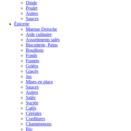
Dinde
Poulet
Autres
Sauces
Épicerie
Marque Deroche
Aide culinaire
Assortiments salés
Biscuiterie, Pains
Bouillons
Fonds
Fumets
Gelées
Glacés
Jus
Mises en place
Sauces
Autres
Salée
Sucrée
Cafés
Céréales
Confitures
Champignons
Bio