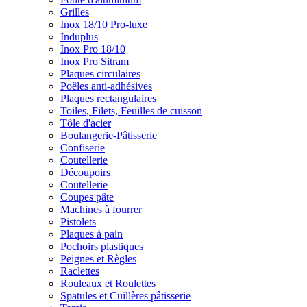
Grilles
Inox 18/10 Pro-luxe
Induplus
Inox Pro 18/10
Inox Pro Sitram
Plaques circulaires
Poêles anti-adhésives
Plaques rectangulaires
Toiles, Filets, Feuilles de cuisson
Tôle d'acier
Boulangerie-Pâtisserie
Confiserie
Coutellerie
Découpoirs
Coutellerie
Coupes pâte
Machines à fourrer
Pistolets
Plaques à pain
Pochoirs plastiques
Peignes et Règles
Raclettes
Rouleaux et Roulettes
Spatules et Cuillères pâtisserie