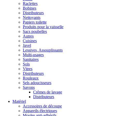
Raclettes
Bobines
Distributeurs
Nettoyants
Papiers toilette
Produits pour la vaisselle
Sacs poubelles
Autres
Cuisines
Javel
Lessives, Assouplissants
Multi-usages
Sanitaires
Sols
Vitres
Distributeurs
Rouleaux
Sels adoucisseurs
Savons
Crèmes de lavage
Distributeurs
Matériel
Accessoires de découpe
Appareils électriques
Moules anti-adhésifs