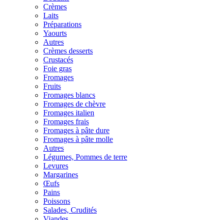
Crèmes
Laits
Préparations
Yaourts
Autres
Crèmes desserts
Crustacés
Foie gras
Fromages
Fruits
Fromages blancs
Fromages de chèvre
Fromages italien
Fromages frais
Fromages à pâte dure
Fromages à pâte molle
Autres
Légumes, Pommes de terre
Levures
Margarines
Œufs
Pains
Poissons
Salades, Crudités
Viandes