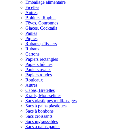
Emballage alimentaire
Ficelles
Autres
Bolducs, Raphia
Fêves, Couronnes
Glaces, Cocktails
Pailles
Piques
Rubans pâtissiers
Rubans
Cartons
Papiers rectangles
Papiers bûches
Papiers ovales
Papiers rondes
Rouleaux
Autres
Cabas, Bretelles
Krafts, Mousselines
Sacs plastiques multi-usages
Sacs à pains plastiques
Sacs à bonbons
Sacs croissants
Sacs ingraissables
Sacs à pains papier