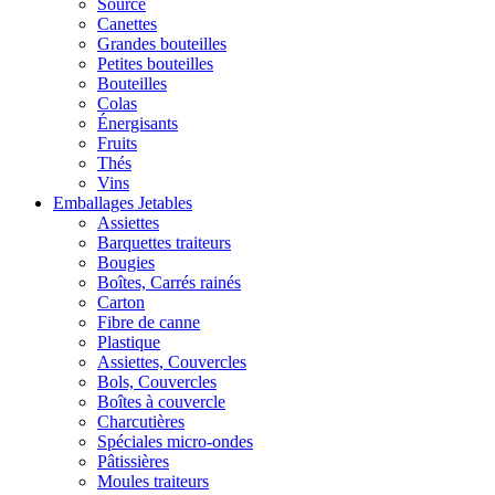
Source
Canettes
Grandes bouteilles
Petites bouteilles
Bouteilles
Colas
Énergisants
Fruits
Thés
Vins
Emballages Jetables
Assiettes
Barquettes traiteurs
Bougies
Boîtes, Carrés rainés
Carton
Fibre de canne
Plastique
Assiettes, Couvercles
Bols, Couvercles
Boîtes à couvercle
Charcutières
Spéciales micro-ondes
Pâtissières
Moules traiteurs