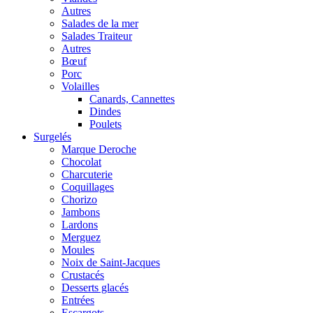
Autres
Salades de la mer
Salades Traiteur
Autres
Bœuf
Porc
Volailles
Canards, Cannettes
Dindes
Poulets
Surgelés
Marque Deroche
Chocolat
Charcuterie
Coquillages
Chorizo
Jambons
Lardons
Merguez
Moules
Noix de Saint-Jacques
Crustacés
Desserts glacés
Entrées
Escargots