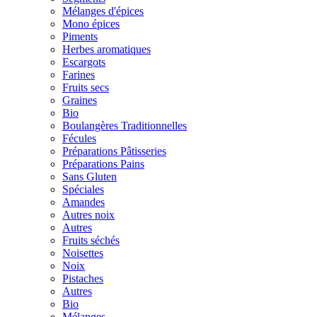
Mélanges d'épices
Mono épices
Piments
Herbes aromatiques
Escargots
Farines
Fruits secs
Graines
Bio
Boulangères Traditionnelles
Fécules
Préparations Pâtisseries
Préparations Pains
Sans Gluten
Spéciales
Amandes
Autres noix
Autres
Fruits séchés
Noisettes
Noix
Pistaches
Autres
Bio
Mélanges