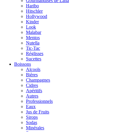
Gourmandises de Lana
Haribo
Hitschler
Hollywood
Kinder
Look
Malabar
Mentos
Nutella
Tic-Tac
Réglisses
Sucettes
Boissons
Alcools
Bières
Champagnes
Cidres
Apéritifs
Autres
Professionnels
Eaux
Jus de Fruits
Sirops
Sodas
Minérales