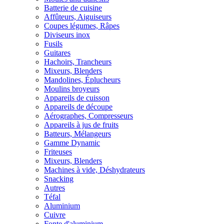
Batterie de cuisine
Affûteurs, Aiguiseurs
Coupes légumes, Râpes
Diviseurs inox
Fusils
Guitares
Hachoirs, Trancheurs
Mixeurs, Blenders
Mandolines, Éplucheurs
Moulins broyeurs
Appareils de cuisson
Appareils de découpe
Aérographes, Compresseurs
Appareils à jus de fruits
Batteurs, Mélangeurs
Gamme Dynamic
Friteuses
Mixeurs, Blenders
Machines à vide, Déshydrateurs
Snacking
Autres
Téfal
Aluminium
Cuivre
Fonte d'aluminium