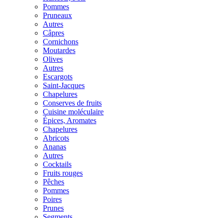
Pommes
Pruneaux
Autres
Câpres
Cornichons
Moutardes
Olives
Autres
Escargots
Saint-Jacques
Chapelures
Conserves de fruits
Cuisine moléculaire
Épices, Aromates
Chapelures
Abricots
Ananas
Autres
Cocktails
Fruits rouges
Pêches
Pommes
Poires
Prunes
Segments