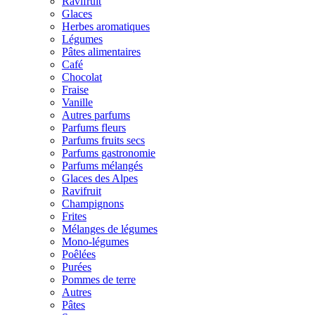
Ravifruit
Glaces
Herbes aromatiques
Légumes
Pâtes alimentaires
Café
Chocolat
Fraise
Vanille
Autres parfums
Parfums fleurs
Parfums fruits secs
Parfums gastronomie
Parfums mélangés
Glaces des Alpes
Ravifruit
Champignons
Frites
Mélanges de légumes
Mono-légumes
Poêlées
Purées
Pommes de terre
Autres
Pâtes