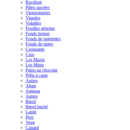
Ravifruit
Pâtes sucrées
Viennoiseries
Viandes
Volailles
Feuilles génoise
Fonds breton
Fonds de tartelettes
Fonds de tartes
Croissants
Crus
Les Maxis
Les Minis
Pains au chocolat
Prêts à cuire
Autres
Abats
Agneau
Autres
Bœuf
Bœuf haché
Lapin
Porc
Veau
Canard