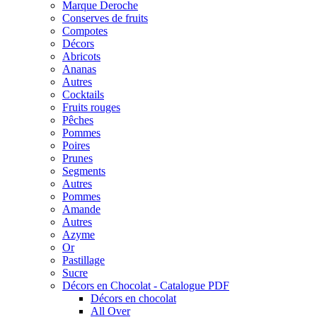
Marque Deroche
Conserves de fruits
Compotes
Décors
Abricots
Ananas
Autres
Cocktails
Fruits rouges
Pêches
Pommes
Poires
Prunes
Segments
Autres
Pommes
Amande
Autres
Azyme
Or
Pastillage
Sucre
Décors en Chocolat - Catalogue PDF
Décors en chocolat
All Over