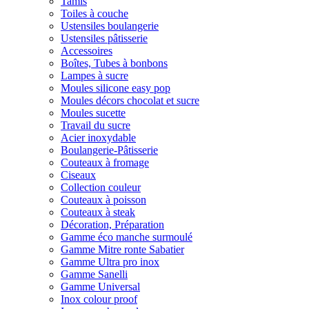
Tamis
Toiles à couche
Ustensiles boulangerie
Ustensiles pâtisserie
Accessoires
Boîtes, Tubes à bonbons
Lampes à sucre
Moules silicone easy pop
Moules décors chocolat et sucre
Moules sucette
Travail du sucre
Acier inoxydable
Boulangerie-Pâtisserie
Couteaux à fromage
Ciseaux
Collection couleur
Couteaux à poisson
Couteaux à steak
Décoration, Préparation
Gamme éco manche surmoulé
Gamme Mitre ronte Sabatier
Gamme Ultra pro inox
Gamme Sanelli
Gamme Universal
Inox colour proof