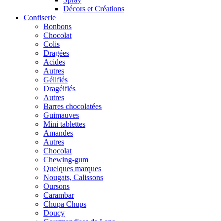
Décors et Créations
Confiserie
Bonbons
Chocolat
Colis
Dragées
Acides
Autres
Gélifiés
Dragéifiés
Autres
Barres chocolatées
Guimauves
Mini tablettes
Amandes
Autres
Chocolat
Chewing-gum
Quelques marques
Nougats, Calissons
Oursons
Carambar
Chupa Chups
Doucy