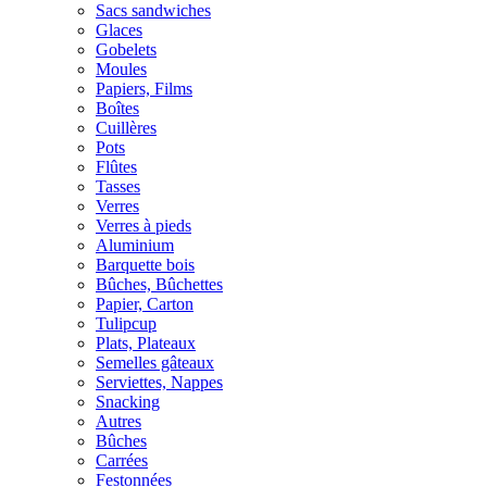
Sacs sandwiches
Glaces
Gobelets
Moules
Papiers, Films
Boîtes
Cuillères
Pots
Flûtes
Tasses
Verres
Verres à pieds
Aluminium
Barquette bois
Bûches, Bûchettes
Papier, Carton
Tulipcup
Plats, Plateaux
Semelles gâteaux
Serviettes, Nappes
Snacking
Autres
Bûches
Carrées
Festonnées