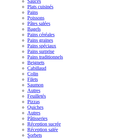
Sauces
Plats cuisinés
Pains
Poissons
Pâtes salées
Bagels
Pains céréales
Pains graines
Pains spéciaux
Pains surprise
Pains traditionnels
Beignets
Cabillaud
Colin
Filets
Saumon
Autres
Feuilletés
Pizzas
Quiches
Autres
Pâtisseries
Réception sucrée
Réception salée
Sorbets