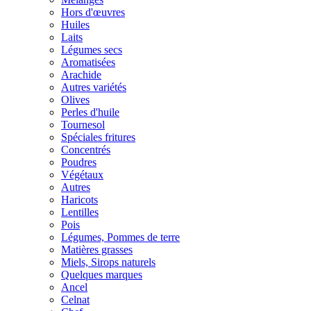
Hors d'œuvres
Huiles
Laits
Légumes secs
Aromatisées
Arachide
Autres variétés
Olives
Perles d'huile
Tournesol
Spéciales fritures
Concentrés
Poudres
Végétaux
Autres
Haricots
Lentilles
Pois
Légumes, Pommes de terre
Matières grasses
Miels, Sirops naturels
Quelques marques
Ancel
Celnat