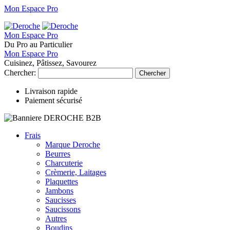
Mon Espace Pro
Mon Espace Pro
Du Pro au Particulier
Mon Espace Pro
Cuisinez, Pâtissez, Savourez
Chercher:
Chercher
Livraison rapide
Paiement sécurisé
Frais
Marque Deroche
Beurres
Charcuterie
Crèmerie, Laitages
Plaquettes
Jambons
Saucisses
Saucissons
Autres
Boudins