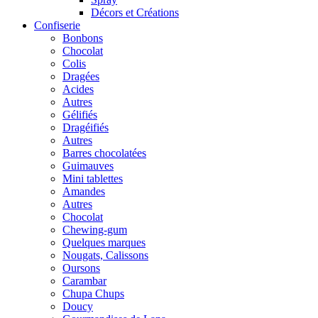
Décors et Créations
Confiserie
Bonbons
Chocolat
Colis
Dragées
Acides
Autres
Gélifiés
Dragéifiés
Autres
Barres chocolatées
Guimauves
Mini tablettes
Amandes
Autres
Chocolat
Chewing-gum
Quelques marques
Nougats, Calissons
Oursons
Carambar
Chupa Chups
Doucy