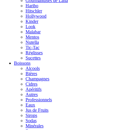
Gourmandises de Lana
Haribo
Hitschler
Hollywood
Kinder
Look
Malabar
Mentos
Nutella
Tic-Tac
Réglisses
Sucettes
Boissons
Alcools
Bières
Champagnes
Cidres
Apéritifs
Autres
Professionnels
Eaux
Jus de Fruits
Sirops
Sodas
Minérales