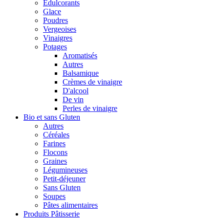
Édulcorants
Glace
Poudres
Vergeoises
Vinaigres
Potages
Aromatisés
Autres
Balsamique
Crèmes de vinaigre
D'alcool
De vin
Perles de vinaigre
Bio et sans Gluten
Autres
Céréales
Farines
Flocons
Graines
Légumineuses
Petit-déjeuner
Sans Gluten
Soupes
Pâtes alimentaires
Produits Pâtisserie