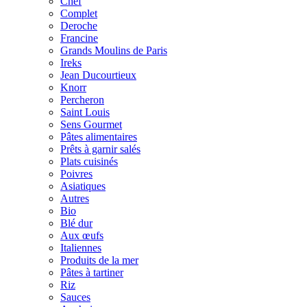
Chef
Complet
Deroche
Francine
Grands Moulins de Paris
Ireks
Jean Ducourtieux
Knorr
Percheron
Saint Louis
Sens Gourmet
Pâtes alimentaires
Prêts à garnir salés
Plats cuisinés
Poivres
Asiatiques
Autres
Bio
Blé dur
Aux œufs
Italiennes
Produits de la mer
Pâtes à tartiner
Riz
Sauces