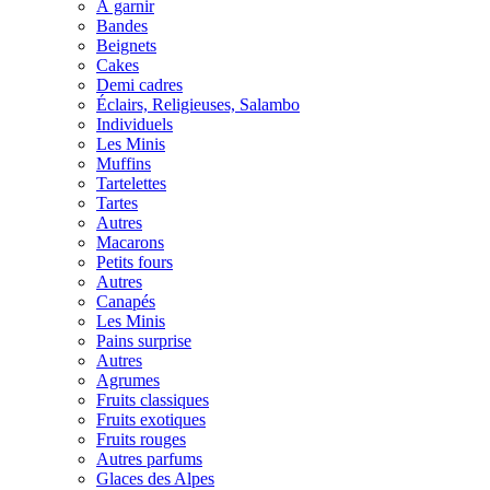
À garnir
Bandes
Beignets
Cakes
Demi cadres
Éclairs, Religieuses, Salambo
Individuels
Les Minis
Muffins
Tartelettes
Tartes
Autres
Macarons
Petits fours
Autres
Canapés
Les Minis
Pains surprise
Autres
Agrumes
Fruits classiques
Fruits exotiques
Fruits rouges
Autres parfums
Glaces des Alpes