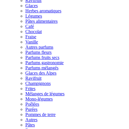
Ravifruit
Glaces
Herbes aromatiques
Légumes
Pâtes alimentaires
Café
Chocolat
Fraise
Vanille
Autres parfums
Parfums fleurs
Parfums fruits secs
Parfums gastronomie
Parfums mélangés
Glaces des Alpes
Ravifruit
Champignons
Frites
Mélanges de légumes
Mono-légumes
Poêlées
Purées
Pommes de terre
Autres
Pâtes