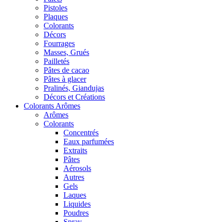
Pistoles
Plaques
Colorants
Décors
Fourrages
Masses, Grués
Pailletés
Pâtes de cacao
Pâtes à glacer
Pralinés, Giandujas
Décors et Créations
Colorants Arômes
Arômes
Colorants
Concentrés
Eaux parfumées
Extraits
Pâtes
Aérosols
Autres
Gels
Laques
Liquides
Poudres
Spray