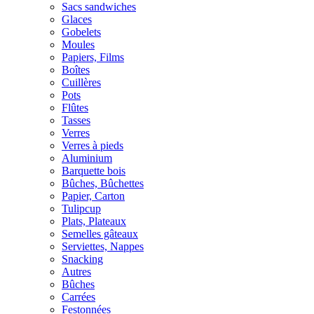
Sacs sandwiches
Glaces
Gobelets
Moules
Papiers, Films
Boîtes
Cuillères
Pots
Flûtes
Tasses
Verres
Verres à pieds
Aluminium
Barquette bois
Bûches, Bûchettes
Papier, Carton
Tulipcup
Plats, Plateaux
Semelles gâteaux
Serviettes, Nappes
Snacking
Autres
Bûches
Carrées
Festonnées