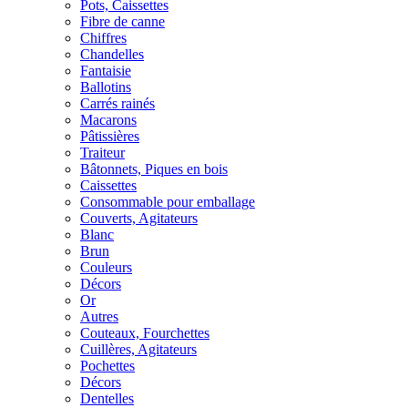
Pots, Caissettes
Fibre de canne
Chiffres
Chandelles
Fantaisie
Ballotins
Carrés rainés
Macarons
Pâtissières
Traiteur
Bâtonnets, Piques en bois
Caissettes
Consommable pour emballage
Couverts, Agitateurs
Blanc
Brun
Couleurs
Décors
Or
Autres
Couteaux, Fourchettes
Cuillères, Agitateurs
Pochettes
Décors
Dentelles