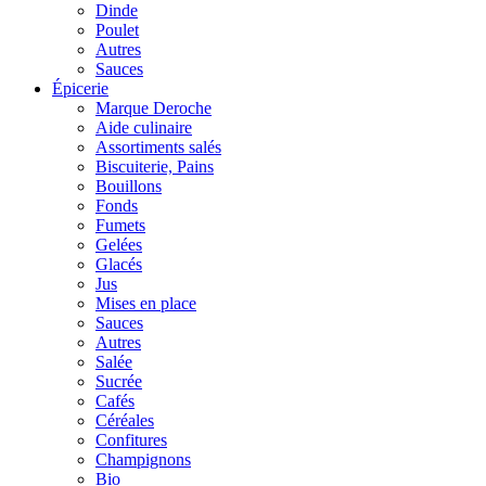
Dinde
Poulet
Autres
Sauces
Épicerie
Marque Deroche
Aide culinaire
Assortiments salés
Biscuiterie, Pains
Bouillons
Fonds
Fumets
Gelées
Glacés
Jus
Mises en place
Sauces
Autres
Salée
Sucrée
Cafés
Céréales
Confitures
Champignons
Bio