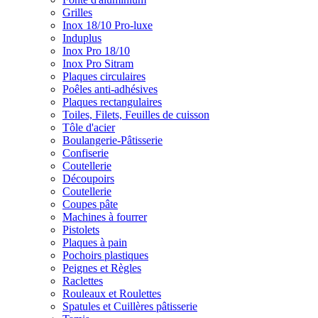
Grilles
Inox 18/10 Pro-luxe
Induplus
Inox Pro 18/10
Inox Pro Sitram
Plaques circulaires
Poêles anti-adhésives
Plaques rectangulaires
Toiles, Filets, Feuilles de cuisson
Tôle d'acier
Boulangerie-Pâtisserie
Confiserie
Coutellerie
Découpoirs
Coutellerie
Coupes pâte
Machines à fourrer
Pistolets
Plaques à pain
Pochoirs plastiques
Peignes et Règles
Raclettes
Rouleaux et Roulettes
Spatules et Cuillères pâtisserie