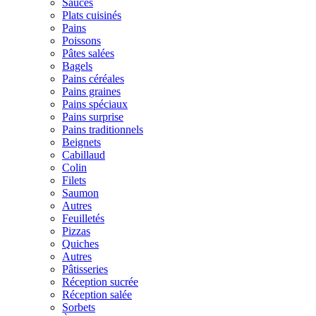
Sauces
Plats cuisinés
Pains
Poissons
Pâtes salées
Bagels
Pains céréales
Pains graines
Pains spéciaux
Pains surprise
Pains traditionnels
Beignets
Cabillaud
Colin
Filets
Saumon
Autres
Feuilletés
Pizzas
Quiches
Autres
Pâtisseries
Réception sucrée
Réception salée
Sorbets