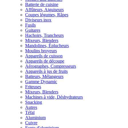
Batterie de cuisine
Affûteurs, Aiguiseurs
Coupes légumes, Râpes
Diviseurs inox
Fusils
Guitares
Hachoirs, Trancheurs
Mixeurs, Blenders
Mandolines, Éplucheurs
Moulins broyeurs
Appareils de cuisson
Appareils de découpe
Aérographes, Compresseurs
Appareils à jus de fruits
Batteurs, Mélangeurs
Gamme Dynamic
Friteuses
Mixeurs, Blenders
Machines à vide, Déshydrateurs
Snacking
Autres
Téfal
Aluminium
Cuivre
Fonte d'aluminium