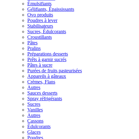
Émulsifiants
Gélifiants, Épaississants
Ovo produits
Poudres à lever
Stabilisateurs
Sucres, Édulcorants
Croustillants
Pâtes
Pralins
Préparations desserts
Prêts à garnir sucrés
Pâtes à sucre
Purées de fruits pasteurisées
Appareils à gâteaux
Crèmes, Flans
Autres
Sauces desserts
Spray réfrigérants
Sucres
Vanilles
Autres
Cassons
Édulcorants
Glaces
Poudres