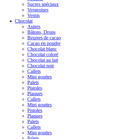
Sucres spéciaux
Vergeoises
Vernis
Chocolat
Autres
Bâtons, Drops
Beurres de cacao
Cacao en poudre
Chocolat blanc
Chocolat coloré
Chocolat au lait
Chocolat noir
Callets
Mini gouttes
Palets
Pistoles
Plaques
Callets
Mini gouttes
Pistoles
Plaques
Palets
Callets
Mini gouttes
Palets