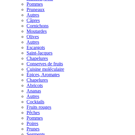
Pommes
Pruneaux
Autres
Câpres
Cornichons
Moutardes
Olives
Autres
Escargots
Saint-Jacques
Chapelures
Conserves de fruits
Cuisine moléculaire
Épices, Aromates
Chapelures
Abricots
Ananas
Autres
Cocktails
Fruits rouges
Pêches
Pommes
Poires
Prunes
Segments