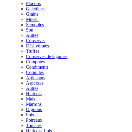
Flocons
Galettines
Grains
Muesli
Semoules
Son
Autres
Conserves
Déshydratés
Truffes
Conserves de légumes
Compotes
Condiments
Coquilles
Artichauts
Asperges
Autres
Haricots
Maïs
Marrons
Oignons
Pois
Poireaux
Tomates
Haricots, Pois