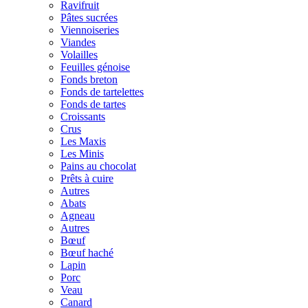
Ravifruit
Pâtes sucrées
Viennoiseries
Viandes
Volailles
Feuilles génoise
Fonds breton
Fonds de tartelettes
Fonds de tartes
Croissants
Crus
Les Maxis
Les Minis
Pains au chocolat
Prêts à cuire
Autres
Abats
Agneau
Autres
Bœuf
Bœuf haché
Lapin
Porc
Veau
Canard