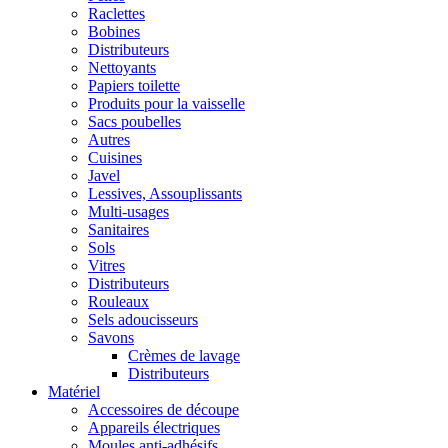
Raclettes
Bobines
Distributeurs
Nettoyants
Papiers toilette
Produits pour la vaisselle
Sacs poubelles
Autres
Cuisines
Javel
Lessives, Assouplissants
Multi-usages
Sanitaires
Sols
Vitres
Distributeurs
Rouleaux
Sels adoucisseurs
Savons
Crèmes de lavage
Distributeurs
Matériel
Accessoires de découpe
Appareils électriques
Moules anti-adhésifs