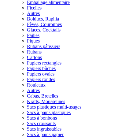
Emballage alimentaire
Ficelles
Autres
Bolducs, Raphia
Fêves, Couronnes
Glaces, Cocktails
Pailles
Piques
Rubans pâtissiers
Rubans
Cartons
Papiers rectangles
Papiers bûches
Papiers ovales
Papiers rondes
Rouleaux
Autres
Cabas, Bretelles
Krafts, Mousselines
Sacs plastiques multi-usages
Sacs à pains plastiques
Sacs à bonbons
Sacs croissants
Sacs ingraissables
Sacs à pains papier