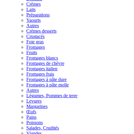
Crèmes
Laits
Préparations
Yaourts
Autres
Crèmes desserts
Crustacés
Foie gras
Fromages
Fruits
Fromages blancs
Fromages de chèvre
Fromages italien
Fromages frais
Fromages à pâte dure
Fromages à pâte molle
Autres
Légumes, Pommes de terre
Levures
Margarines
Œufs
Pains
Poissons
Salades, Crudités
Viandes