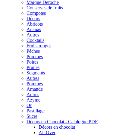
Marque Deroche
Conserves de fruits
Compotes
Décors
Abricots
Ananas
Autres
Cocktails
Fruits rouges
Pêches
Pommes
Poires
Prunes
Segments
Autres
Pommes
Amande
Autres
Azyme
Or
Pastillage
Sucre
Décors en Chocolat - Catalogue PDF
Décors en chocolat
All Over