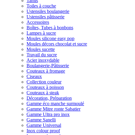
Tamis
Toiles à couche
Ustensiles boulangerie
Ustensiles pâtisserie
Accessoires
Boîtes, Tubes à bonbons
Lampes à sucre
Moules silicone easy pop
Moules décors chocolat et sucre
Moules sucette
Travail du sucre
Acier inoxydable
Boulangerie-Pâtisserie
Couteaux à fromage
Ciseaux
Collection couleur
Couteaux à poisson
Couteaux à steak
Décoration, Préparation
Gamme éco manche surmoulé
Gamme Mitre ronte Sabatier
Gamme Ultra pro inox
Gamme Sanelli
Gamme Universal
Inox colour proof