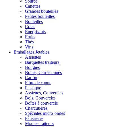
Source
Canettes
Grandes bouteilles
Petites bouteilles
Bouteilles
Colas
Énergisants
Fruits
Thés
Vins
Emballages Jetables
Assiettes
Barquettes traiteurs
Bougies
Boîtes, Carrés rainés
Carton
Fibre de canne
Plastique
Assiettes, Couvercles
Bols, Couvercles
Boîtes à couvercle
Charcutières
Spéciales micro-ondes
Pâtissières
Moules traiteurs