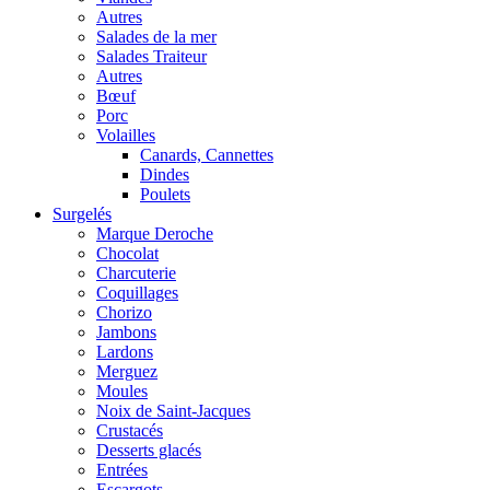
Autres
Salades de la mer
Salades Traiteur
Autres
Bœuf
Porc
Volailles
Canards, Cannettes
Dindes
Poulets
Surgelés
Marque Deroche
Chocolat
Charcuterie
Coquillages
Chorizo
Jambons
Lardons
Merguez
Moules
Noix de Saint-Jacques
Crustacés
Desserts glacés
Entrées
Escargots