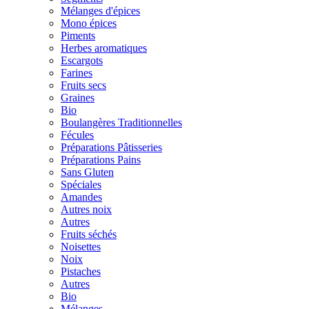
Mélanges d'épices
Mono épices
Piments
Herbes aromatiques
Escargots
Farines
Fruits secs
Graines
Bio
Boulangères Traditionnelles
Fécules
Préparations Pâtisseries
Préparations Pains
Sans Gluten
Spéciales
Amandes
Autres noix
Autres
Fruits séchés
Noisettes
Noix
Pistaches
Autres
Bio
Mélanges